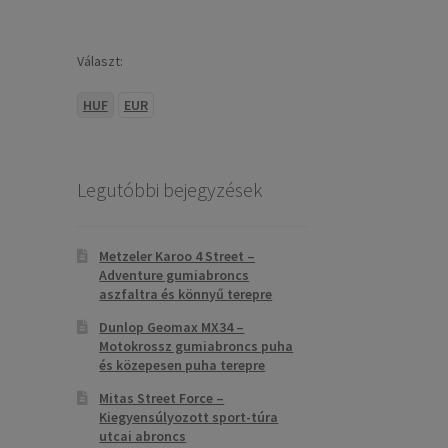
Választ:
HUF
EUR
Legutóbbi bejegyzések
Metzeler Karoo 4 Street –
Adventure gumiabroncs
aszfaltra és könnyű terepre
Dunlop Geomax MX34 –
Motokrossz gumiabroncs puha
és közepesen puha terepre
Mitas Street Force –
Kiegyensúlyozott sport-túra
utcai abroncs