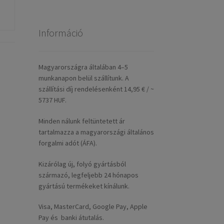
Információ
Magyarországra általában 4–5
munkanapon belül szállítunk. A
szállítási díj rendelésenként 14,95 € / ~
5737 HUF.
Minden nálunk feltüntetett ár
tartalmazza a magyarországi általános
forgalmi adót (ÁFA).
Kizárólag új, folyó gyártásból
származó, legfeljebb 24 hónapos
gyártású termékeket kínálunk.
Visa, MasterCard, Google Pay, Apple
Pay és banki átutalás.