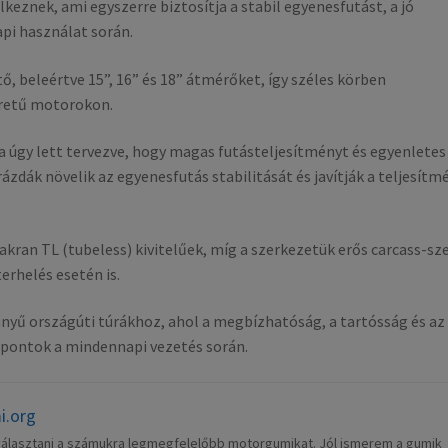
keznek, ami egyszerre biztosítja a stabil egyenesfutást, a jó
pi használat során.
, beleértve 15”, 16” és 18” átmérőket, így széles körben
éretű motorokon.
ata úgy lett tervezve, hogy magas futásteljesítményt és egyenletes
zdák növelik az egyenesfutás stabilitását és javítják a teljesítm
kran TL (tubeless) kivitelűek, míg a szerkezetük erős carcass-sz
rhelés esetén is.
nnyű országúti túrákhoz, ahol a megbízhatóság, a tartósság és az
pontok a mindennapi vezetés során.
i.org
álasztani a számukra legmegfelelőbb motorgumikat. Jól ismerem a gumik