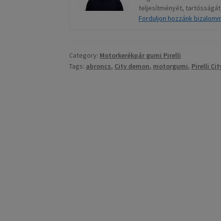
teljesítményét, tartósságát
Forduljon hozzánk bizalom
Category:
Motorkerékpár gumi Pirelli
Tags:
abroncs
,
City demon
,
motorgumi
,
Pirelli C