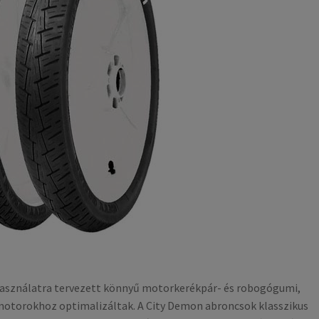
 használatra tervezett könnyű motorkerékpár- és robogógumi,
motorokhoz optimalizáltak. A City Demon abroncsok klasszikus