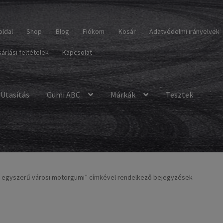
oldal
Shop
Blog
Fiókom
Kosár
Adatvédelmi irányelvek
árlási feltételek
Kapcsolat
Utasítás
Gumi ABC
Márkák
Tesztek
és egyszerű városi motorgumi” címkével rendelkező bejegyzések