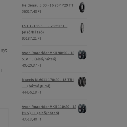
Heidenau 5.00 - 16 76P P29 TT
56017,40 Ft
CST C-186 3.00 - 23 59P TT
(első/hátsó)
95187,21 Ft
ényt
Avon Roadrider MKII 90/90 - 18
51V TL (első/hátsó)
40520,37 Ft
el
Maxxis M-6011 170/80 - 15 77H
TL (hátsó gumi)
44456,18 Ft
Avon Roadrider MKII 110/80 - 18
(58V) TL (első/hátsó)
43518,40 Ft