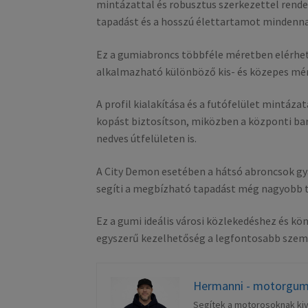
mintázattal és robusztus szerkezettel rendel
tapadást és a hosszú élettartamot mindenna
Ez a gumiabroncs többféle méretben elérhető
alkalmazható különböző kis- és közepes m
A profil kialakítása és a futófelület mintáz
kopást biztosítson, miközben a központi bará
nedves útfelületen is.
A City Demon esetében a hátsó abroncsok gya
segíti a megbízható tapadást még nagyobb te
Ez a gumi ideális városi közlekedéshez és kö
egyszerű kezelhetőség a legfontosabb szem
Hermanni - motorgum
Segítek a motorosoknak kiv