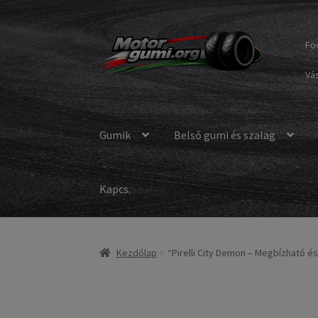
Ugrás
Kilépés
Fö
a
a
navigációhoz
tartalomba
Vás
Gumik
Belső gumi és szalag
Kapcs.
Kezdőlap
“Pirelli City Demon – Megbízható 