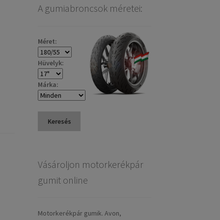
A gumiabroncsok méretei:
Méret:
Hüvelyk:
Márka:
Keresés
Vásároljon motorkerékpár
gumit online
Motorkerékpár gumik. Avon,