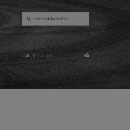
Keresés
Keresés
a
következőre:
0,00 Ft
0 termék