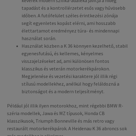
keverék modern szilika-adaléka javítja a hideg
tapadást és a kontrollérzetet esős vagy hűvösebb
időben. A futófelület széles érintkezési zónája
segít egyenletes kopást elérni, ami hosszabb
élettartamot eredményez túra- és mindennapi
használat során.
Használat közben a K 36 könnyen kezelhető, stabil
egyenesfutású, és kellemes, kényelmes
visszajelzéseket ad, ami különösen fontos
klasszikus és veterán motorkerékpárokon.
Megjelenése és vezetési karaktere jól illik régi
stílusú modellekhez, anélkül hogy feláldozná a
biztonságot és a modern teljesítményt.
Például jól illik ilyen motorokhoz, mint régebbi BMW R-
széria modellek, Jawa és MZ típusok, Honda CB
klasszikusok, Triumph Bonneville és más retro vagy
restaurált motorkerékpárok. A Heidenau K 36 abroncs sok