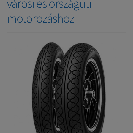
városi és országúti
motorozáshoz