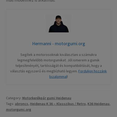
más modellhez is alkalmas.
Hermanni - motorgumi.org
Segítek a motorosoknak kiválasztani a számukra
legmegfelelőbb motorgumikat. Jól ismerem a gumik
teljesítményét, tartósságát és kompatibilitását, hogy a
választás egyszerű és megbízható legyen.
Forduljon hozzánk
bizalommal
!
Category:
Motorkerékpár gumi Heidenau
Tags:
abroncs
,
Heidenau K 36 – Klasszikus / Retro
,
K36 Heidenau
,
motorgumi.org