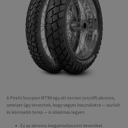
A Pirelli Scorpion MT90 egy all-terrain (on/off) abroncs,
amelyet úgy terveztek, hogy vegyes használatra — aszfalt
és könnyebb terep — is alkalmas legyen.
Ez az abroncs kiegyensúlyozott keveréket