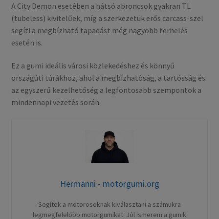
A City Demon esetében a hátsó abroncsok gyakran TL
(tubeless) kivitelűek, míg a szerkezetük erős carcass-szel
segíti a megbízható tapadást még nagyobb terhelés
esetén is.
Ez a gumi ideális városi közlekedéshez és könnyű
országúti túrákhoz, ahol a megbízhatóság, a tartósság és
az egyszerű kezelhetőség a legfontosabb szempontok a
mindennapi vezetés során.
Hermanni - motorgumi.org
Segítek a motorosoknak kiválasztani a számukra
legmegfelelőbb motorgumikat. Jól ismerem a gumik