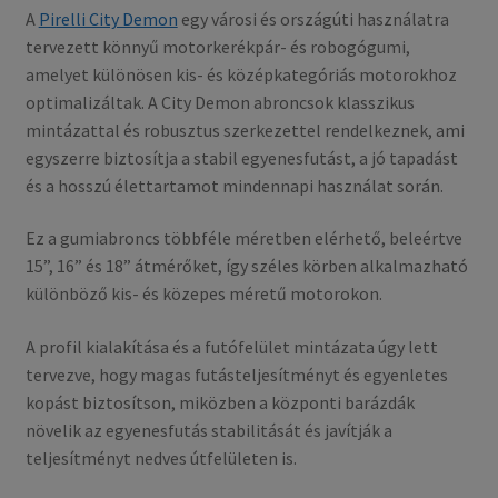
A
Pirelli City Demon
egy városi és országúti használatra
tervezett könnyű motorkerékpár- és robogógumi,
amelyet különösen kis- és középkategóriás motorokhoz
optimalizáltak. A City Demon abroncsok klasszikus
mintázattal és robusztus szerkezettel rendelkeznek, ami
egyszerre biztosítja a stabil egyenesfutást, a jó tapadást
és a hosszú élettartamot mindennapi használat során.
Ez a gumiabroncs többféle méretben elérhető, beleértve
15”, 16” és 18” átmérőket, így széles körben alkalmazható
különböző kis- és közepes méretű motorokon.
A profil kialakítása és a futófelület mintázata úgy lett
tervezve, hogy magas futásteljesítményt és egyenletes
kopást biztosítson, miközben a központi barázdák
növelik az egyenesfutás stabilitását és javítják a
teljesítményt nedves útfelületen is.