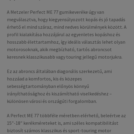
A Metzeler Perfect ME 77 gumikeveréke úgy van
megválasztva, hogy kiegyensúlyozott kopás és jó tapadás
érhető el mind száraz, mind nedves körülmények között. A
profil kialakítása hozzájárul az egyenletes kopáshoz és
hosszabb élettartamhoz, így ideális választás lehet olyan
motorosoknak, akik megbízható, tartós abroncsot
keresnek klasszikusabb vagy touring jellegű motorjukra.
Ez az abroncs általában diagonális szerkezetű, ami
hozzáad a komfortos, kis és közepes
sebességtartományban előnyös könnyű
irányíthatósághoz és kiszámítható viselkedéshez –
különösen városi és országúti forgalomban.
A Perfect ME 77 többféle méretben elérhető, beleértve az
15″-18″ kerékméreteket is, ami széles kompatibilitást
biztosít számos klasszikus és sport-touring motor