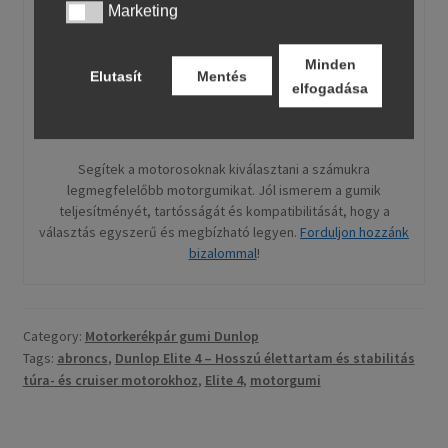
Marketing
Marketing
Minden
Elutasít
Mentés
elfogadása
Hermanni - motorgumi.org
Segítek a motorosoknak kiválasztani a számukra
legmegfelelőbb motorgumikat. Jól ismerem a gumik
teljesítményét, tartósságát és kompatibilitását, hogy a
választás egyszerű és megbízható legyen.
Forduljon hozzánk
bizalommal
!
Category:
Motorkerékpár gumi Dunlop
Tags:
abroncs
,
Dunlop Elite 4 – Hosszú élettartam és stabilitás
túra- és cruiser motorokhoz
,
Elite 4
,
motorgumi