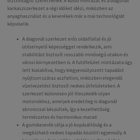
biztonságot szeretnének. A külső mintázat és a diagonál
karkaszszerkezet a régi időket idézi, miközben az
anyaghasználat és a keverékek már a mai technológiát
képviselik.
A diagonál szerkezet erős oldalfallal és jó
ütéselnyelő képességgel rendelkezik, ami
stabilitást biztosít rosszabb minőségű utakon és
városi környezetben is. A futófelület mintázata úgy
lett kialakítva, hogy kiegyensúlyozott tapadást
nyújtson száraz aszfalton, miközben elegendő
vízelvezetést biztosít nedves útfelületeken. A
szerkezet különösen jól illeszkedik olyan
motorokhoz, amelyek eredetileg is diagonál
abronccsal készültek, így a kezelhetőség
természetes és harmonikus marad.
A gumikeverék célja a jó kopásállóság és a
megbízható nedves tapadás közötti egyensúly. A