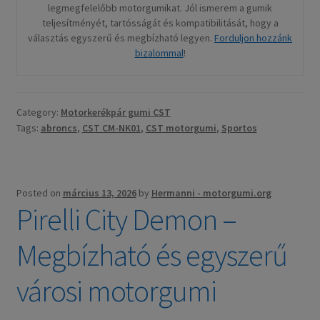
legmegfelelőbb motorgumikat. Jól ismerem a gumik
teljesítményét, tartósságát és kompatibilitását, hogy a
választás egyszerű és megbízható legyen.
Forduljon hozzánk
bizalommal
!
Category:
Motorkerékpár gumi CST
Tags:
abroncs
,
CST CM-NK01
,
CST motorgumi
,
Sportos
Posted on
március 13, 2026
by
Hermanni - motorgumi.org
Pirelli City Demon –
Megbízható és egyszerű
városi motorgumi