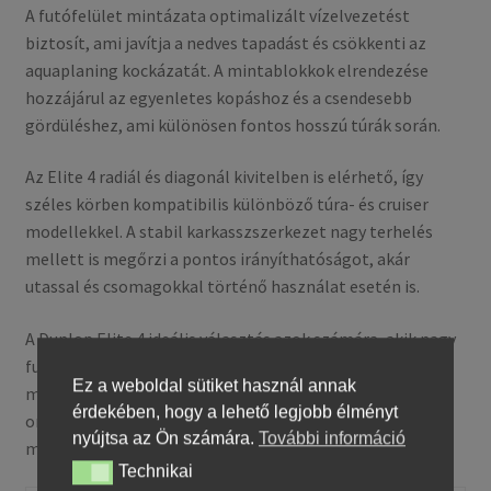
A futófelület mintázata optimalizált vízelvezetést
biztosít, ami javítja a nedves tapadást és csökkenti az
aquaplaning kockázatát. A mintablokkok elrendezése
hozzájárul az egyenletes kopáshoz és a csendesebb
gördüléshez, ami különösen fontos hosszú túrák során.
Az Elite 4 radiál és diagonál kivitelben is elérhető, így
széles körben kompatibilis különböző túra- és cruiser
modellekkel. A stabil karkasszszerkezet nagy terhelés
mellett is megőrzi a pontos irányíthatóságot, akár
utassal és csomagokkal történő használat esetén is.
A Dunlop Elite 4 ideális választás azok számára, akik nagy
futásteljesítményt, kiegyensúlyozott kezelhetőséget és
Ez a weboldal sütiket használ annak
megbízható tapadást keresnek, különösen hosszú
érdekében, hogy a lehető legjobb élményt
országúti túrákhoz és nehezebb cruiser
nyújtsa az Ön számára.
További információ
motorkerékpárokhoz.
Technikai
Technikai