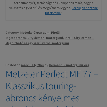
teljesítményét, tartósságát és kompatibilitását, hogy a
választás egyszerű és megbízható legyen.
Forduljon hozzánk
bizalommal
!
Category:
Motorkerékpár gumi Pirelli
Tags:
abroncs
,
City demon
,
motorgumi
,
Pirelli City Demon –
Megbízható és egyszerű városi motorgumi
Posted on
március 6, 2026
by
Hermanni - motorgumi.org
Metzeler Perfect ME 77 –
Klasszikus touring-
abroncs kényelmes