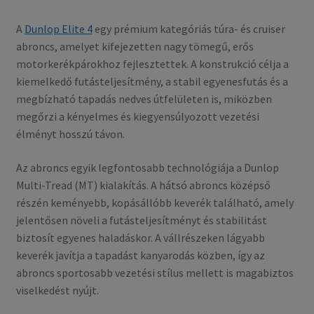
A
Dunlop Elite 4
egy prémium kategóriás túra- és cruiser
abroncs, amelyet kifejezetten nagy tömegű, erős
motorkerékpárokhoz fejlesztettek. A konstrukció célja a
kiemelkedő futásteljesítmény, a stabil egyenesfutás és a
megbízható tapadás nedves útfelületen is, miközben
megőrzi a kényelmes és kiegyensúlyozott vezetési
élményt hosszú távon.
Az abroncs egyik legfontosabb technológiája a Dunlop
Multi-Tread (MT) kialakítás. A hátsó abroncs középső
részén keményebb, kopásállóbb keverék található, amely
jelentősen növeli a futásteljesítményt és stabilitást
biztosít egyenes haladáskor. A vállrészeken lágyabb
keverék javítja a tapadást kanyarodás közben, így az
abroncs sportosabb vezetési stílus mellett is magabiztos
viselkedést nyújt.