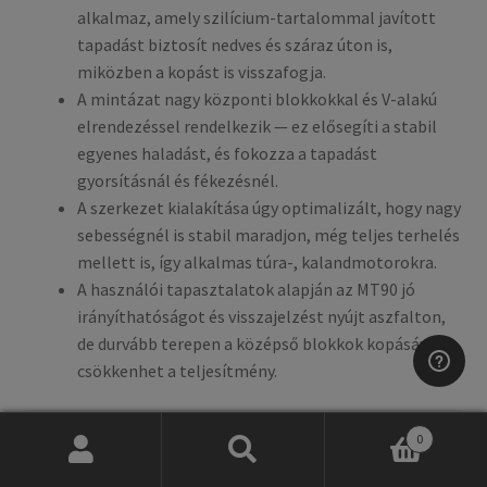
alkalmaz, amely szilícium-tartalommal javított
tapadást biztosít nedves és száraz úton is,
miközben a kopást is visszafogja.
A mintázat nagy központi blokkokkal és V-alakú
elrendezéssel rendelkezik — ez elősegíti a stabil
egyenes haladást, és fokozza a tapadást
gyorsításnál és fékezésnél.
A szerkezet kialakítása úgy optimalizált, hogy nagy
sebességnél is stabil maradjon, még teljes terhelés
mellett is, így alkalmas túra-, kalandmotorokra.
A használói tapasztalatok alapján az MT90 jó
irányíthatóságot és visszajelzést nyújt aszfalton,
de durvább terepen a középső blokkok kopásával
csökkenhet a teljesítmény.
0
Keresés
Keresés