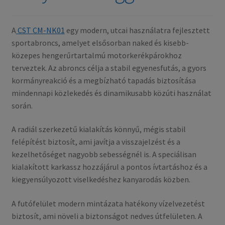
A
CST CM-NK01
egy modern, utcai használatra fejlesztett
sportabroncs, amelyet elsősorban naked és kisebb-
közepes hengerűrtartalmú motorkerékpárokhoz
terveztek. Az abroncs célja a stabil egyenesfutás, a gyors
kormányreakció és a megbízható tapadás biztosítása
mindennapi közlekedés és dinamikusabb közúti használat
során.
A radiál szerkezetű kialakítás könnyű, mégis stabil
felépítést biztosít, ami javítja a visszajelzést és a
kezelhetőséget nagyobb sebességnél is. A speciálisan
kialakított karkassz hozzájárul a pontos ívtartáshoz és a
kiegyensúlyozott viselkedéshez kanyarodás közben.
A futófelület modern mintázata hatékony vízelvezetést
biztosít, ami növeli a biztonságot nedves útfelületen. A