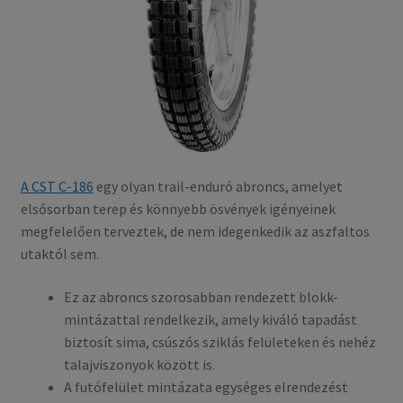
A CST C-186
egy olyan trail-enduró abroncs, amelyet
elsősorban terep és könnyebb ösvények igényeinek
megfelelően terveztek, de nem idegenkedik az aszfaltos
utaktól sem.
Ez az abroncs szorosabban rendezett blokk-
mintázattal rendelkezik, amely kiváló tapadást
biztosít sima, csúszós sziklás felületeken és nehéz
talajviszonyok között is.
A futófelület mintázata egységes elrendezést