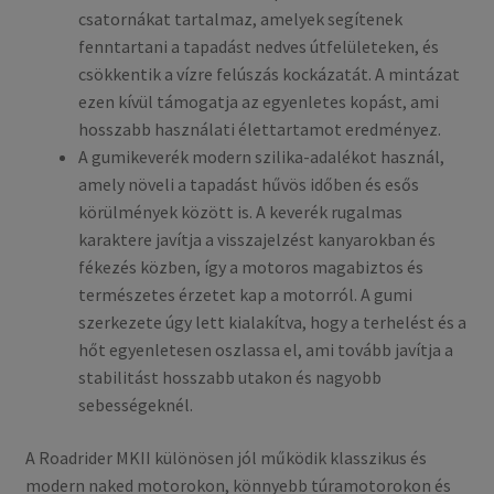
csatornákat tartalmaz, amelyek segítenek
fenntartani a tapadást nedves útfelületeken, és
csökkentik a vízre felúszás kockázatát. A mintázat
ezen kívül támogatja az egyenletes kopást, ami
hosszabb használati élettartamot eredményez.
A gumikeverék modern szilika-adalékot használ,
amely növeli a tapadást hűvös időben és esős
körülmények között is. A keverék rugalmas
karaktere javítja a visszajelzést kanyarokban és
fékezés közben, így a motoros magabiztos és
természetes érzetet kap a motorról. A gumi
szerkezete úgy lett kialakítva, hogy a terhelést és a
hőt egyenletesen oszlassa el, ami tovább javítja a
stabilitást hosszabb utakon és nagyobb
sebességeknél.
A Roadrider MKII különösen jól működik klasszikus és
modern naked motorokon, könnyebb túramotorokon és