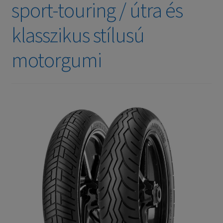
sport-touring / útra és
klasszikus stílusú
motorgumi