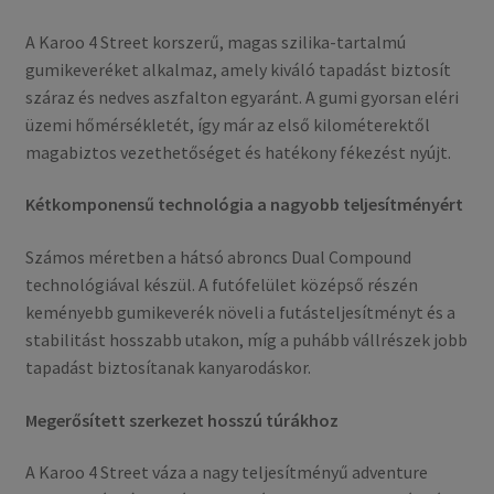
A Karoo 4 Street korszerű, magas szilika-tartalmú
gumikeveréket alkalmaz, amely kiváló tapadást biztosít
száraz és nedves aszfalton egyaránt. A gumi gyorsan eléri
üzemi hőmérsékletét, így már az első kilométerektől
magabiztos vezethetőséget és hatékony fékezést nyújt.
Kétkomponensű technológia a nagyobb teljesítményért
Számos méretben a hátsó abroncs Dual Compound
technológiával készül. A futófelület középső részén
keményebb gumikeverék növeli a futásteljesítményt és a
stabilitást hosszabb utakon, míg a puhább vállrészek jobb
tapadást biztosítanak kanyarodáskor.
Megerősített szerkezet hosszú túrákhoz
A Karoo 4 Street váza a nagy teljesítményű adventure