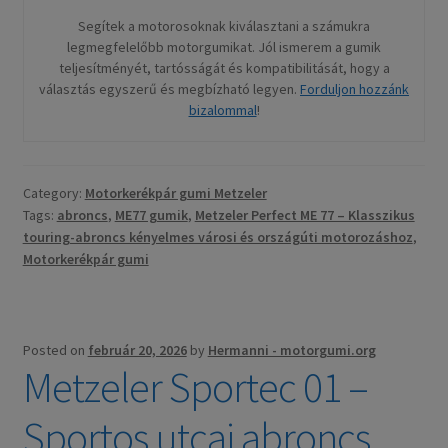
Segítek a motorosoknak kiválasztani a számukra
legmegfelelőbb motorgumikat. Jól ismerem a gumik
teljesítményét, tartósságát és kompatibilitását, hogy a
választás egyszerű és megbízható legyen.
Forduljon hozzánk
bizalommal
!
Category:
Motorkerékpár gumi Metzeler
Tags:
abroncs
,
ME77 gumik
,
Metzeler Perfect ME 77 – Klasszikus
touring-abroncs kényelmes városi és országúti motorozáshoz
,
Motorkerékpár gumi
Posted on
február 20, 2026
by
Hermanni - motorgumi.org
Metzeler Sportec 01 –
Sportos utcai abroncs