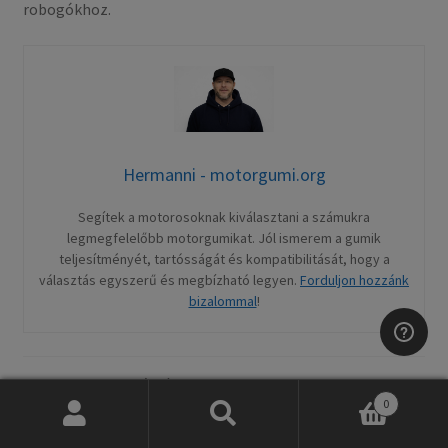
robogókhoz.​
Hermanni - motorgumi.org
Segítek a motorosoknak kiválasztani a számukra
legmegfelelőbb motorgumikat. Jól ismerem a gumik
teljesítményét, tartósságát és kompatibilitását, hogy a
választás egyszerű és megbízható legyen.
Forduljon hozzánk
bizalommal
!
Category:
Motorkerékpár gumi Metzeler
0
Tags:
ME22
,
Metzeler
,
Metzeler ME 22 – Klasszikus túragumi
,
Keresés
Keresés
motorgumi