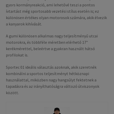
gyors kormányreakció, ami lehetővé teszi a pontos
ívtartást még sportosabb vezetési stílus esetén is; ez
különösen értékes olyan motorosok számára, akik élvezik
a kanyarok kihívását.
A gumi különösen alkalmas nagy teljesítményű utcai
motorokra, és többféle méretben elérhető 17″
kerékmérettel, beleértve a gyakran használt hátsó
profilokat is.
Sportec 01 ideális választás azoknak, akik szeretnék
kombinálni a sportos teljesítményt hétköznapi
használattal, miközben nagy hangsúlyt fektetnek a
tapadásra és az irányíthatóságra változó útviszonyok
között.