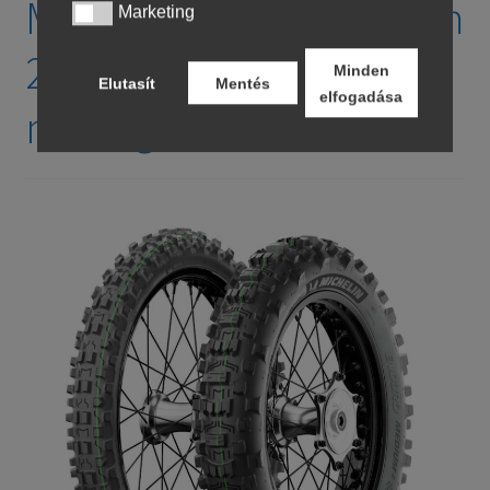
Michelin Enduro Medium
Marketing
Marketing
2 – enduro / off-road
Minden
Elutasít
Mentés
elfogadása
motorgumi