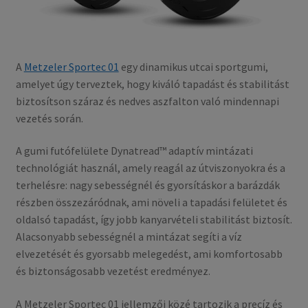
A
Metzeler Sportec 01
egy dinamikus utcai sportgumi,
amelyet úgy terveztek, hogy kiváló tapadást és stabilitást
biztosítson száraz és nedves aszfalton való mindennapi
vezetés során.
A gumi futófelülete Dynatread™ adaptív mintázati
technológiát használ, amely reagál az útviszonyokra és a
terhelésre: nagy sebességnél és gyorsításkor a barázdák
részben összezáródnak, ami növeli a tapadási felületet és
oldalsó tapadást, így jobb kanyarvételi stabilitást biztosít.
Alacsonyabb sebességnél a mintázat segíti a víz
elvezetését és gyorsabb melegedést, ami komfortosabb
és biztonságosabb vezetést eredményez.
A Metzeler Sportec 01 jellemzői közé tartozik a precíz és