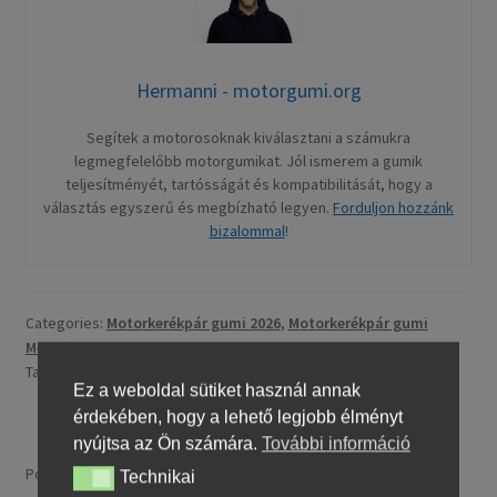
Hermanni - motorgumi.org
Segítek a motorosoknak kiválasztani a számukra
legmegfelelőbb motorgumikat. Jól ismerem a gumik
teljesítményét, tartósságát és kompatibilitását, hogy a
választás egyszerű és megbízható legyen.
Forduljon hozzánk
bizalommal
!
Categories:
Motorkerékpár gumi 2026
,
Motorkerékpár gumi
Metzeler
Tags:
Metzeler
,
Metzeler Sportec 01
,
motorgumi
,
Sportec 01
Ez a weboldal sütiket használ annak
érdekében, hogy a lehető legjobb élményt
nyújtsa az Ön számára.
További információ
Posted on
február 4, 2026
by
Hermanni - motorgumi.org
Technikai
Technikai