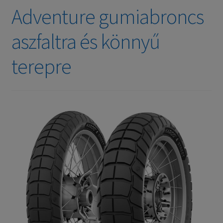
Adventure gumiabroncs
aszfaltra és könnyű
terepre