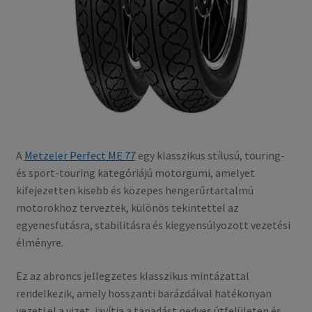
A
Metzeler Perfect ME 77
egy klasszikus stílusú, touring-
és sport-touring kategóriájú motorgumi, amelyet
kifejezetten kisebb és közepes hengerűrtartalmú
motorokhoz terveztek, különös tekintettel az
egyenesfutásra, stabilitásra és kiegyensúlyozott vezetési
élményre.
Ez az abroncs jellegzetes klasszikus mintázattal
rendelkezik, amely hosszanti barázdáival hatékonyan
vezeti el a vizet, javítja a tapadást nedves útfelületen és