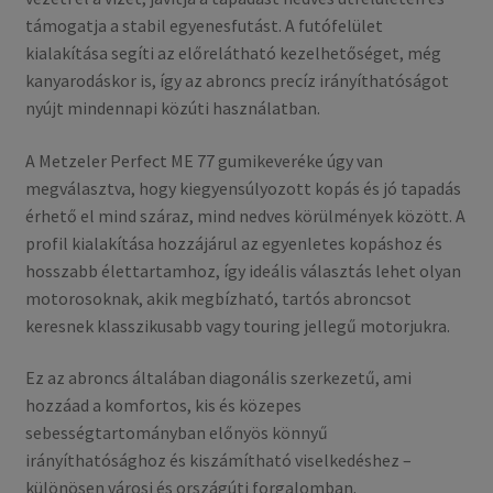
támogatja a stabil egyenesfutást. A futófelület
kialakítása segíti az előrelátható kezelhetőséget, még
kanyarodáskor is, így az abroncs precíz irányíthatóságot
nyújt mindennapi közúti használatban.
A Metzeler Perfect ME 77 gumikeveréke úgy van
megválasztva, hogy kiegyensúlyozott kopás és jó tapadás
érhető el mind száraz, mind nedves körülmények között. A
profil kialakítása hozzájárul az egyenletes kopáshoz és
hosszabb élettartamhoz, így ideális választás lehet olyan
motorosoknak, akik megbízható, tartós abroncsot
keresnek klasszikusabb vagy touring jellegű motorjukra.
Ez az abroncs általában diagonális szerkezetű, ami
hozzáad a komfortos, kis és közepes
sebességtartományban előnyös könnyű
irányíthatósághoz és kiszámítható viselkedéshez –
különösen városi és országúti forgalomban.