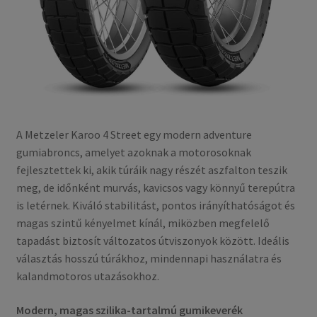
A Metzeler Karoo 4 Street egy modern adventure
gumiabroncs, amelyet azoknak a motorosoknak
fejlesztettek ki, akik túráik nagy részét aszfalton teszik
meg, de időnként murvás, kavicsos vagy könnyű terepútra
is letérnek. Kiváló stabilitást, pontos irányíthatóságot és
magas szintű kényelmet kínál, miközben megfelelő
tapadást biztosít változatos útviszonyok között. Ideális
választás hosszú túrákhoz, mindennapi használatra és
kalandmotoros utazásokhoz.
Modern, magas szilika-tartalmú gumikeverék