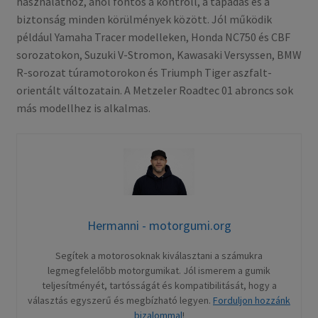
használathoz, ahol fontos a kontroll, a tapadás és a
biztonság minden körülmények között. Jól működik
például Yamaha Tracer modelleken, Honda NC750 és CBF
sorozatokon, Suzuki V-Stromon, Kawasaki Versyssen, BMW
R-sorozat túramotorokon és Triumph Tiger aszfalt-
orientált változatain. A Metzeler Roadtec 01 abroncs sok
más modellhez is alkalmas.
Hermanni - motorgumi.org
Segítek a motorosoknak kiválasztani a számukra
legmegfelelőbb motorgumikat. Jól ismerem a gumik
teljesítményét, tartósságát és kompatibilitását, hogy a
választás egyszerű és megbízható legyen.
Forduljon hozzánk
bizalommal
!