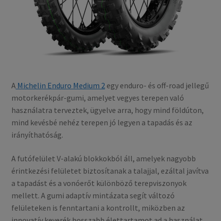
A
Michelin Enduro Medium 2
egy enduro- és off-road jellegű
motorkerékpár-gumi, amelyet vegyes terepen való
használatra terveztek, ügyelve arra, hogy mind földúton,
mind kevésbé nehéz terepen jó legyen a tapadás és az
irányíthatóság.
A futófelület V-alakú blokkokból áll, amelyek nagyobb
érintkezési felületet biztosítanak a talajjal, ezáltal javítva
a tapadást és a vonóerőt különböző terepviszonyok
mellett. A gumi adaptív mintázata segít változó
felületeken is fenntartani a kontrollt, miközben az
innovatív keverék hosszabb élettartamot ad a használat