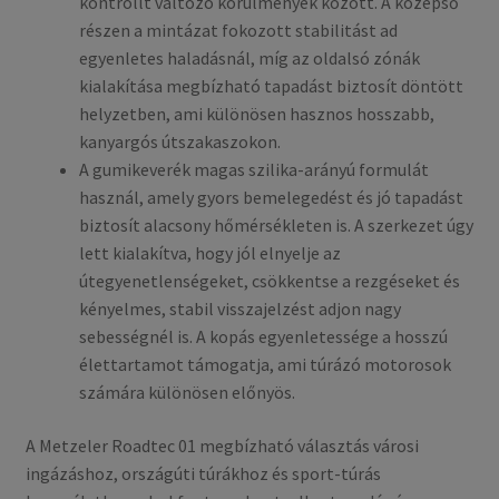
kontrollt változó körülmények között. A középső
részen a mintázat fokozott stabilitást ad
egyenletes haladásnál, míg az oldalsó zónák
kialakítása megbízható tapadást biztosít döntött
helyzetben, ami különösen hasznos hosszabb,
kanyargós útszakaszokon.
A gumikeverék magas szilika-arányú formulát
használ, amely gyors bemelegedést és jó tapadást
biztosít alacsony hőmérsékleten is. A szerkezet úgy
lett kialakítva, hogy jól elnyelje az
útegyenetlenségeket, csökkentse a rezgéseket és
kényelmes, stabil visszajelzést adjon nagy
sebességnél is. A kopás egyenletessége a hosszú
élettartamot támogatja, ami túrázó motorosok
számára különösen előnyös.
A Metzeler Roadtec 01 megbízható választás városi
ingázáshoz, országúti túrákhoz és sport-túrás