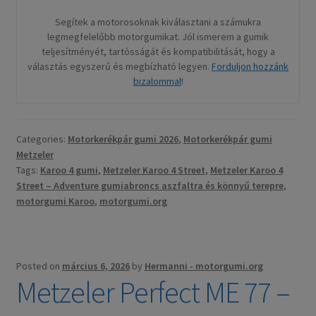
Segítek a motorosoknak kiválasztani a számukra
legmegfelelőbb motorgumikat. Jól ismerem a gumik
teljesítményét, tartósságát és kompatibilitását, hogy a
választás egyszerű és megbízható legyen.
Forduljon hozzánk
bizalommal
!
Categories:
Motorkerékpár gumi 2026
,
Motorkerékpár gumi
Metzeler
Tags:
Karoo 4 gumi
,
Metzeler Karoo 4 Street
,
Metzeler Karoo 4
Street – Adventure gumiabroncs aszfaltra és könnyű terepre
,
motorgumi Karoo
,
motorgumi.org
Posted on
március 6, 2026
by
Hermanni - motorgumi.org
Metzeler Perfect ME 77 –