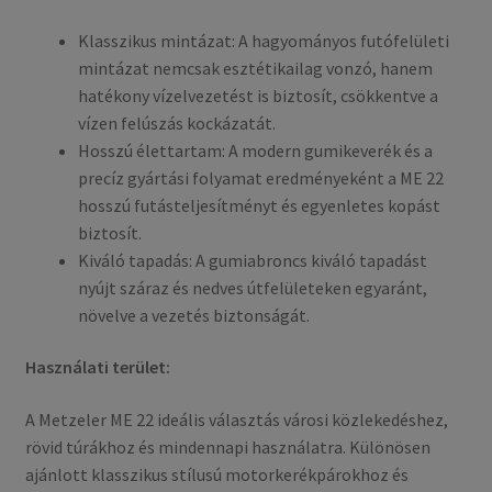
Klasszikus mintázat: A hagyományos futófelületi
mintázat nemcsak esztétikailag vonzó, hanem
hatékony vízelvezetést is biztosít, csökkentve a
vízen felúszás kockázatát.​
Hosszú élettartam: A modern gumikeverék és a
precíz gyártási folyamat eredményeként a ME 22
hosszú futásteljesítményt és egyenletes kopást
biztosít.​
Kiváló tapadás: A gumiabroncs kiváló tapadást
nyújt száraz és nedves útfelületeken egyaránt,
növelve a vezetés biztonságát.​
Használati terület:
A Metzeler ME 22 ideális választás városi közlekedéshez,
rövid túrákhoz és mindennapi használatra. Különösen
ajánlott klasszikus stílusú motorkerékpárokhoz és