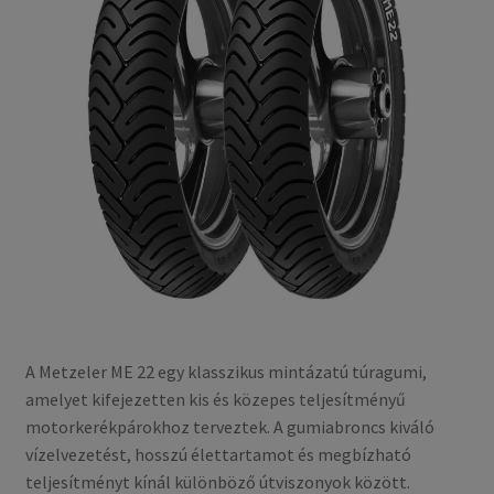
A Metzeler ME 22 egy klasszikus mintázatú túragumi,
amelyet kifejezetten kis és közepes teljesítményű
motorkerékpárokhoz terveztek. A gumiabroncs kiváló
vízelvezetést, hosszú élettartamot és megbízható
teljesítményt kínál különböző útviszonyok között.​