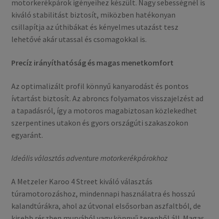
motorkerékpárok igényeihez készült. Nagy sebességnél is
kiváló stabilitást biztosít, miközben hatékonyan
csillapítja az úthibákat és kényelmes utazást tesz
lehetővé akár utassal és csomagokkal is.
Precíz irányíthatóság és magas menetkomfort
Az optimalizált profil könnyű kanyarodást és pontos
ívtartást biztosít. Az abroncs folyamatos visszajelzést ad
a tapadásról, így a motoros magabiztosan közlekedhet
szerpentines utakon és gyors országúti szakaszokon
egyaránt.
Ideális választás adventure motorkerékpárokhoz
A Metzeler Karoo 4 Street kiváló választás
túramotorozáshoz, mindennapi használatra és hosszú
kalandtúrákra, ahol az útvonal elsősorban aszfaltból, de
kisebb részben murvából vagy könnyű terepből áll. Magas