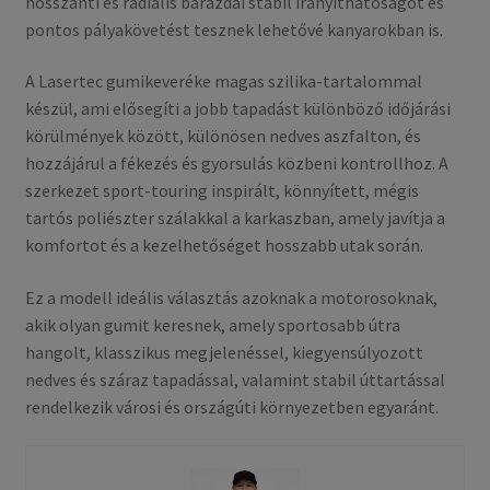
hosszanti és radiális barázdái stabil irányíthatóságot és
pontos pályakövetést tesznek lehetővé kanyarokban is.
A Lasertec gumikeveréke magas szilika-tartalommal
készül, ami elősegíti a jobb tapadást különböző időjárási
körülmények között, különösen nedves aszfalton, és
hozzájárul a fékezés és gyorsulás közbeni kontrollhoz. A
szerkezet sport-touring inspirált, könnyített, mégis
tartós poliészter szálakkal a karkaszban, amely javítja a
komfortot és a kezelhetőséget hosszabb utak során.
Ez a modell ideális választás azoknak a motorosoknak,
akik olyan gumit keresnek, amely sportosabb útra
hangolt, klasszikus megjelenéssel, kiegyensúlyozott
nedves és száraz tapadással, valamint stabil úttartással
rendelkezik városi és országúti környezetben egyaránt.