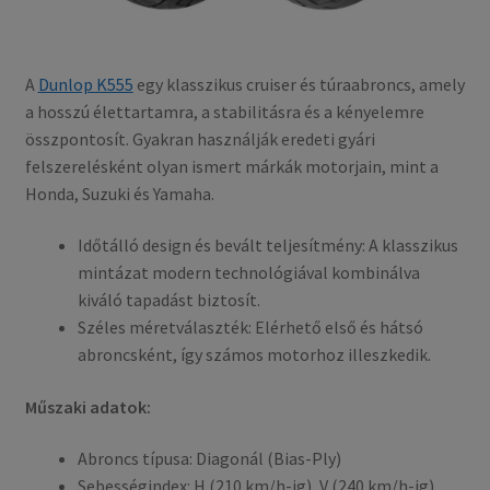
A
Dunlop K555
egy klasszikus cruiser és túraabroncs, amely
a hosszú élettartamra, a stabilitásra és a kényelemre
összpontosít. Gyakran használják eredeti gyári
felszerelésként olyan ismert márkák motorjain, mint a
Honda, Suzuki és Yamaha.
Időtálló design és bevált teljesítmény: A klasszikus
mintázat modern technológiával kombinálva
kiváló tapadást biztosít.
Széles méretválaszték: Elérhető első és hátsó
abroncsként, így számos motorhoz illeszkedik.
Műszaki adatok:
Abroncs típusa: Diagonál (Bias-Ply)
Sebességindex: H (210 km/h-ig), V (240 km/h-ig)