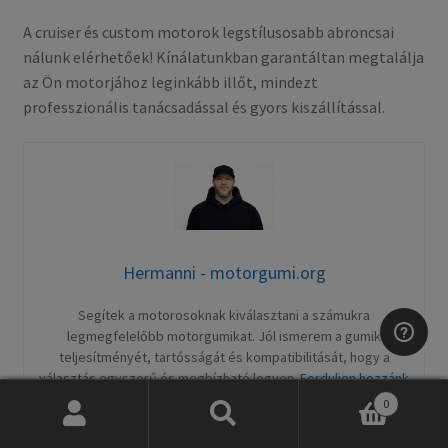
A cruiser és custom motorok legstílusosabb abroncsai
nálunk elérhetőek! Kínálatunkban garantáltan megtalálja
az Ön motorjához leginkább illőt, mindezt
professzionális tanácsadással és gyors kiszállítással.
Hermanni - motorgumi.org
Segítek a motorosoknak kiválasztani a számukra
legmegfelelőbb motorgumikat. Jól ismerem a gumik
teljesítményét, tartósságát és kompatibilitását, hogy a
választás egyszerű és megbízható legyen.
Forduljon hozzánk
bizalommal
!
0
Keresés
Keresés