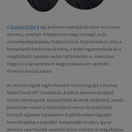
A
Dunlop Elite 4
egy prémium kategóriás túra- és cruiser
abroncs, amelyet kifejezetten nagy tömegű, erős
motorkerékpárokhoz fejlesztettek. A konstrukció célja a
kiemelkedő futásteljesítmény, a stabil egyenesfutás és a
megbízható tapadás nedves útfelületen is, miközben
megőrzi a kényelmes és kiegyensúlyozott vezetési
élményt hosszú távon.
Az abroncs egyik legfontosabb technológiája a Dunlop
Multi-Tread (MT) kialakítás. A hátsó abroncs középső
részén keményebb, kopásállóbb keverék található, amely
jelentősen növeli a futásteljesítményt és stabilitást
biztosít egyenes haladáskor. A vállrészeken lágyabb
keverék javítja a tapadást kanyarodás közben, így az
abroncs sportosabb vezetési stílus mellett is magabiztos