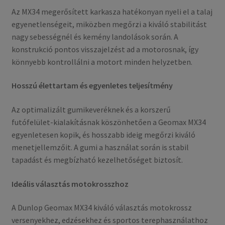
Az MX34 megerősített karkasza hatékonyan nyeli el a talaj
egyenetlenségeit, miközben megőrzi a kiváló stabilitást
nagy sebességnél és kemény landolások során. A
konstrukció pontos visszajelzést ad a motorosnak, így
könnyebb kontrollálni a motort minden helyzetben.
Hosszú élettartam és egyenletes teljesítmény
Az optimalizált gumikeveréknek és a korszerű
futófelület-kialakításnak köszönhetően a Geomax MX34
egyenletesen kopik, és hosszabb ideig megőrzi kiváló
menetjellemzőit. A gumi a használat során is stabil
tapadást és megbízható kezelhetőséget biztosít.
Ideális választás motokrosszhoz
A Dunlop Geomax MX34 kiváló választás motokrossz
versenyekhez, edzésekhez és sportos terephasználathoz