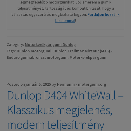
legmegfelelőbb motorgumikat. Jól ismerem a gumik
teljesítményét, tartósságát és kompatibilitását, hogy a
választás egyszerű és megbízható legyen.
Forduljon hozzánk
bizalommal
!
Category:
Motorkerékpár gumi Dunlop
Tags:
Dunlop motorgumi
,
Dunlop Trailmax Mixtour (M+S) -
Enduro gumiabroncs
,
motorgumi
,
Motorkerékpár gumi
Posted on
január 5, 2025
by
Hermanni - motorgumi.org
Dunlop D404 WhiteWall –
Klasszikus megjelenés,
modern teljesítmény