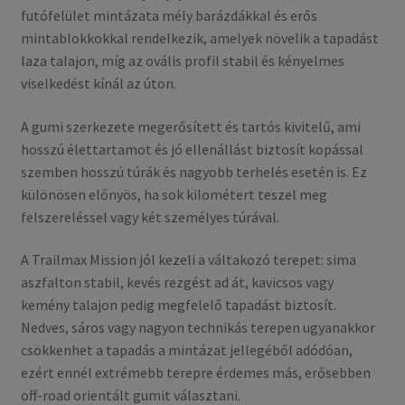
futófelület mintázata mély barázdákkal és erős
mintablokkokkal rendelkezik, amelyek növelik a tapadást
laza talajon, míg az ovális profil stabil és kényelmes
viselkedést kínál az úton.
A gumi szerkezete megerősített és tartós kivitelű, ami
hosszú élettartamot és jó ellenállást biztosít kopással
szemben hosszú túrák és nagyobb terhelés esetén is. Ez
különösen előnyös, ha sok kilométert teszel meg
felszereléssel vagy két személyes túrával.
A Trailmax Mission jól kezeli a váltakozó terepet: sima
aszfalton stabil, kevés rezgést ad át, kavicsos vagy
kemény talajon pedig megfelelő tapadást biztosít.
Nedves, sáros vagy nagyon technikás terepen ugyanakkor
csökkenhet a tapadás a mintázat jellegéből adódóan,
ezért ennél extrémebb terepre érdemes más, erősebben
off-road orientált gumit választani.