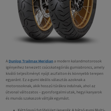
A
Dunlop Trailmax Meridian
a modern kalandmotorosok
igényeihez tervezett csúcskategóriás gumiabroncs, amely
kiváló teljesítményt nyújt aszfalton és könnyebb terepen
egyaránt. Ez a gumi ideális választás azoknak a
motorosoknak, akik hosszú túrákra indulnak, ahol az
útvonal változatos – gyorsforgalmi utak, hegyi kanyarok
és murvás szakaszok váltják egymást.
Kéttónusú futófelületi keverék: A hátsó gumi Multi-