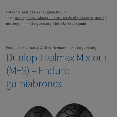
Category:
Motorkerékpár gumi Dunlop
Tags:
Dunlop K555 - Klasszikus cruiser és túraabroncs
,
Dunlop
motorgumi
,
motorgumi.org
,
Motorkerékpár gumi
Posted on
február 2, 2025
by
Hermanni - motorgumi.org
Dunlop Trailmax Mixtour
(M+S) – Enduro
gumiabroncs