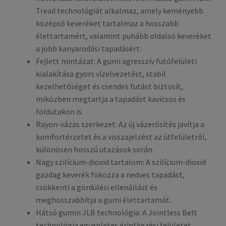
Tread technológiát alkalmaz, amely keményebb
középső keveréket tartalmaz a hosszabb
élettartamért, valamint puhább oldalsó keveréket
a jobb kanyarodási tapadásért.
Fejlett mintázat: A gumi agresszív futófelületi
kialakítása gyors vízelvezetést, stabil
kezelhetőséget és csendes futást biztosít,
miközben megtartja a tapadást kavicsos és
földutakon is.
Rayon-vázas szerkezet: Az új vázerősítés javítja a
komfortérzetet és a visszajelzést az útfelületről,
különösen hosszú utazások során.
Nagy szilícium-dioxid tartalom: A szilícium-dioxid
gazdag keverék fokozza a nedves tapadást,
csökkenti a gördülési ellenállást és
meghosszabbítja a gumi élettartamát.
Hátsó gumin JLB technológia: A Jointless Belt
technológia egyenletes érintkezési felületet