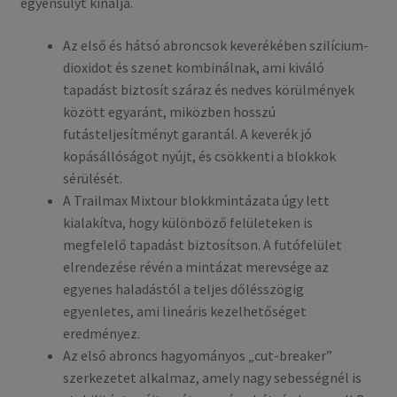
egyensúlyt kínálja.
Az első és hátsó abroncsok keverékében szilícium-
dioxidot és szenet kombinálnak, ami kiváló
tapadást biztosít száraz és nedves körülmények
között egyaránt, miközben hosszú
futásteljesítményt garantál. A keverék jó
kopásállóságot nyújt, és csökkenti a blokkok
sérülését.
A Trailmax Mixtour blokkmintázata úgy lett
kialakítva, hogy különböző felületeken is
megfelelő tapadást biztosítson. A futófelület
elrendezése révén a mintázat merevsége az
egyenes haladástól a teljes dőlésszögig
egyenletes, ami lineáris kezelhetőséget
eredményez.
Az első abroncs hagyományos „cut-breaker”
szerkezetet alkalmaz, amely nagy sebességnél is