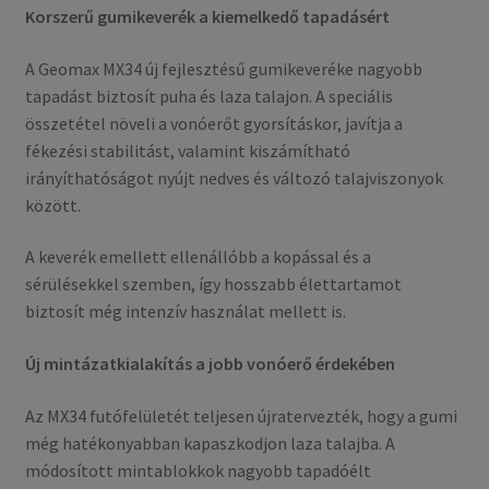
Korszerű gumikeverék a kiemelkedő tapadásért
A Geomax MX34 új fejlesztésű gumikeveréke nagyobb
tapadást biztosít puha és laza talajon. A speciális
összetétel növeli a vonóerőt gyorsításkor, javítja a
fékezési stabilitást, valamint kiszámítható
irányíthatóságot nyújt nedves és változó talajviszonyok
között.
A keverék emellett ellenállóbb a kopással és a
sérülésekkel szemben, így hosszabb élettartamot
biztosít még intenzív használat mellett is.
Új mintázatkialakítás a jobb vonóerő érdekében
Az MX34 futófelületét teljesen újratervezték, hogy a gumi
még hatékonyabban kapaszkodjon laza talajba. A
módosított mintablokkok nagyobb tapadóélt