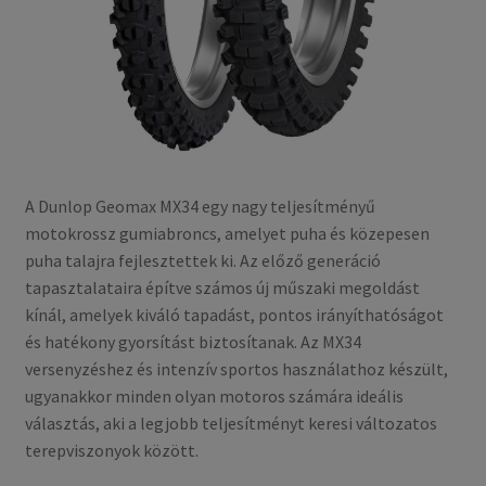
A Dunlop Geomax MX34 egy nagy teljesítményű
motokrossz gumiabroncs, amelyet puha és közepesen
puha talajra fejlesztettek ki. Az előző generáció
tapasztalataira építve számos új műszaki megoldást
kínál, amelyek kiváló tapadást, pontos irányíthatóságot
és hatékony gyorsítást biztosítanak. Az MX34
versenyzéshez és intenzív sportos használathoz készült,
ugyanakkor minden olyan motoros számára ideális
választás, aki a legjobb teljesítményt keresi változatos
terepviszonyok között.