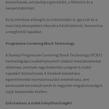
biztosítanak, ami javítja a gyorsítást, a fékezést és a
kanyarstabilitást.
Az új mintázat elősegíti az öntisztulást is, így a sár és a
laza talaj könnyebben távozik a futófelületről, fenntartva
a megfelelő tapadást.
Progressive Cornering Block Technology
A Dunlop Progressive Cornering Block Technology (PCBT)
technológiája továbbfejlesztett oldalsó mintablokkokat
alkalmaz, amelyek nagy bedöntési szögnél is stabil
tapadást biztosítanak. A blokkok kialakítása
egyenletesebb nyomáseloszlást eredményez, ami
pontosabb kormányérzetet és nagyobb magabiztosságot
nyújt kanyarodás közben.
Erős karkasz a stabil irányíthatóságért