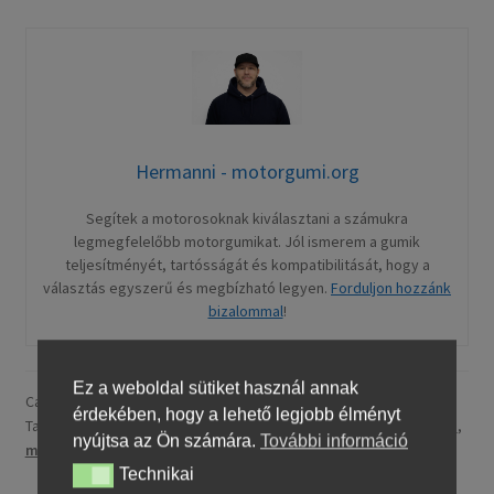
Hermanni - motorgumi.org
Segítek a motorosoknak kiválasztani a számukra
legmegfelelőbb motorgumikat. Jól ismerem a gumik
teljesítményét, tartósságát és kompatibilitását, hogy a
választás egyszerű és megbízható legyen.
Forduljon hozzánk
bizalommal
!
Ez a weboldal sütiket használ annak
Category:
Motorkerékpár gumi Dunlop
érdekében, hogy a lehető legjobb élményt
Tags:
Dunlop
,
Dunlop Trailmax Mission – adventure / trail gumi
,
nyújtsa az Ön számára.
További információ
motorgumi.org
,
Motorkerékpár gumi
,
tRailmax mission
Technikai
Technikai