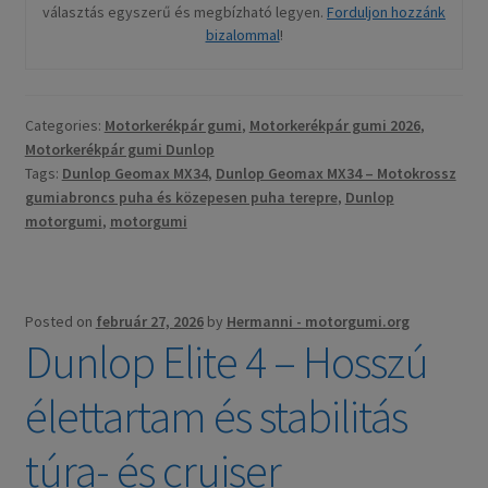
választás egyszerű és megbízható legyen.
Forduljon hozzánk
bizalommal
!
Categories:
Motorkerékpár gumi
,
Motorkerékpár gumi 2026
,
Motorkerékpár gumi Dunlop
Tags:
Dunlop Geomax MX34
,
Dunlop Geomax MX34 – Motokrossz
gumiabroncs puha és közepesen puha terepre
,
Dunlop
motorgumi
,
motorgumi
Posted on
február 27, 2026
by
Hermanni - motorgumi.org
Dunlop Elite 4 – Hosszú
élettartam és stabilitás
túra- és cruiser