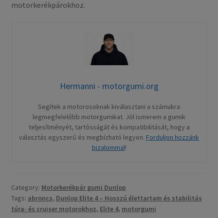
motorkerékpárokhoz.
Hermanni - motorgumi.org
Segítek a motorosoknak kiválasztani a számukra
legmegfelelőbb motorgumikat. Jól ismerem a gumik
teljesítményét, tartósságát és kompatibilitását, hogy a
választás egyszerű és megbízható legyen.
Forduljon hozzánk
bizalommal
!
Category:
Motorkerékpár gumi Dunlop
Tags:
abroncs
,
Dunlop Elite 4 – Hosszú élettartam és stabilitás
túra- és cruiser motorokhoz
,
Elite 4
,
motorgumi