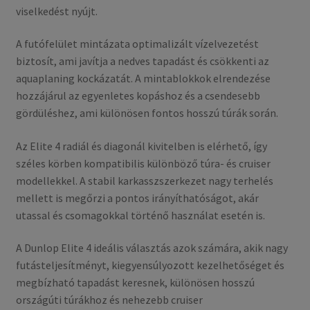
viselkedést nyújt.
A futófelület mintázata optimalizált vízelvezetést
biztosít, ami javítja a nedves tapadást és csökkenti az
aquaplaning kockázatát. A mintablokkok elrendezése
hozzájárul az egyenletes kopáshoz és a csendesebb
gördüléshez, ami különösen fontos hosszú túrák során.
Az Elite 4 radiál és diagonál kivitelben is elérhető, így
széles körben kompatibilis különböző túra- és cruiser
modellekkel. A stabil karkasszszerkezet nagy terhelés
mellett is megőrzi a pontos irányíthatóságot, akár
utassal és csomagokkal történő használat esetén is.
A Dunlop Elite 4 ideális választás azok számára, akik nagy
futásteljesítményt, kiegyensúlyozott kezelhetőséget és
megbízható tapadást keresnek, különösen hosszú
országúti túrákhoz és nehezebb cruiser