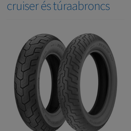
cruiser és túraabroncs