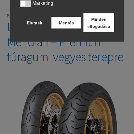
Marketing
Marketing
Posted on
június 6, 2025
by
Hermanni - motorgumi.org
Minden
Dunlop Trailmax
Elutasít
Mentés
elfogadása
Meridian – Prémium
túragumi vegyes terepre