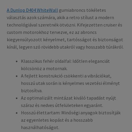
A Dunlop D404 WhiteWall
gumiabroncs tökéletes
választás azok számára, akik a retro stílust a modern
technológiával szeretnék ötvözni. Kifejezetten cruiser és
custom motorokhoz tervezve, ez az abroncs
kiegyensúlyozott kényelmet, tartósságot és biztonságot
kínál, legyen szó rövidebb utakról vagy hosszabb túrákról.
Klasszikus fehér oldalfal: Időtlen eleganciát
kölcsönöz a motornak.
A fejlett konstrukció csökkenti a vibrációkat,
hosszú utak során is kényelmes vezetési élményt
biztosítva.
Az optimalizált mintázat kiváló tapadást nyújt
száraz és nedves útfelületeken egyaránt.
Hosszú élettartam: Minőségi anyagok biztosítják
az egyenletes kopást és a hosszabb
használhatóságot.