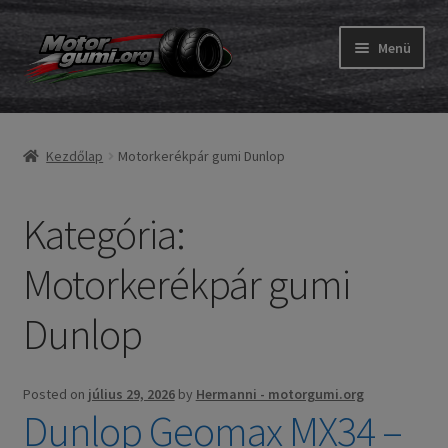
Ugrás
Kilépés
Menü
a
a
navigációhoz
tartalomba
Expand
Gumik
child
Kezdőlap
Motorkerékpár gumi Dunlop
menu
Expand
Belső gumi és szalag
child
menu
Kategória:
Utasítás
Expand
Motorkerékpár gumi
Gumi ABC
child
menu
Dunlop
Expand
Márkák
child
menu
Tesztek
Posted on
július 29, 2026
by
Hermanni - motorgumi.org
Dunlop Geomax MX34 –
Kapcs.