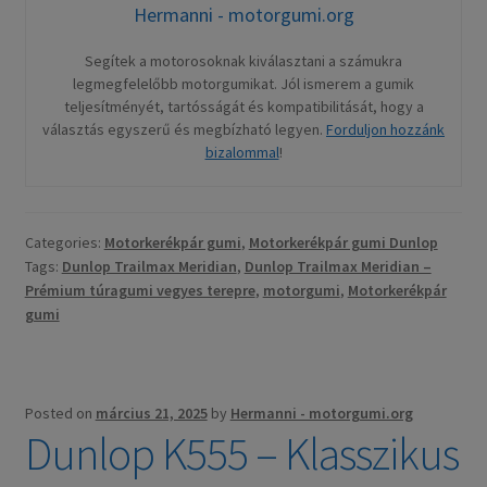
Hermanni - motorgumi.org
Segítek a motorosoknak kiválasztani a számukra
legmegfelelőbb motorgumikat. Jól ismerem a gumik
teljesítményét, tartósságát és kompatibilitását, hogy a
választás egyszerű és megbízható legyen.
Forduljon hozzánk
bizalommal
!
Categories:
Motorkerékpár gumi
,
Motorkerékpár gumi Dunlop
Tags:
Dunlop Trailmax Meridian
,
Dunlop Trailmax Meridian –
Prémium túragumi vegyes terepre
,
motorgumi
,
Motorkerékpár
gumi
Posted on
március 21, 2025
by
Hermanni - motorgumi.org
Dunlop K555 – Klasszikus