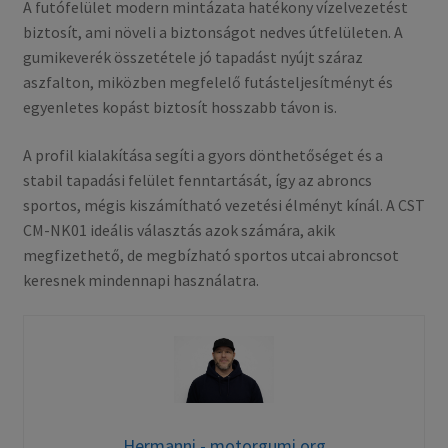
A futófelület modern mintázata hatékony vízelvezetést
biztosít, ami növeli a biztonságot nedves útfelületen. A
gumikeverék összetétele jó tapadást nyújt száraz
aszfalton, miközben megfelelő futásteljesítményt és
egyenletes kopást biztosít hosszabb távon is.
A profil kialakítása segíti a gyors dönthetőséget és a
stabil tapadási felület fenntartását, így az abroncs
sportos, mégis kiszámítható vezetési élményt kínál. A CST
CM-NK01 ideális választás azok számára, akik
megfizethető, de megbízható sportos utcai abroncsot
keresnek mindennapi használatra.
Hermanni - motorgumi.org