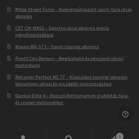
Mitas Street Force – Kiegyensúlyozott sport-túra utcai
abroncs
CST CM-NK01 – Sportos utcai abroncs precíz
irányíthatósággal
Maxxis MA-ST3 – Sport-touring abroncs
Pirelli City Demon – Megbízható és egyszerű városi
motorgumi
Metzeler Perfect ME 77 – Klasszikus touring-abroncs
kényelmes városi és országúti motorozáshoz
Dunlop Elite 4 – Hosszú élettartam és stabilitás túra-
és cruiser motorokhoz
0