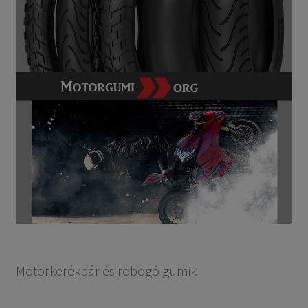
Motorkerékpár és robogó gumik