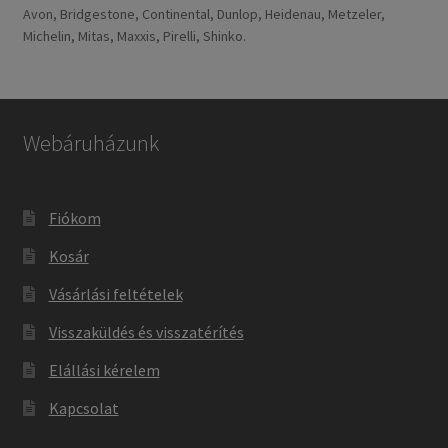
Avon, Bridgestone, Continental, Dunlop, Heidenau, Metzeler,
Michelin, Mitas, Maxxis, Pirelli, Shinko.
Webáruházunk
Fiókom
Kosár
Vásárlási feltételek
Visszaküldés és visszatérítés
Elállási kérelem
Kapcsolat