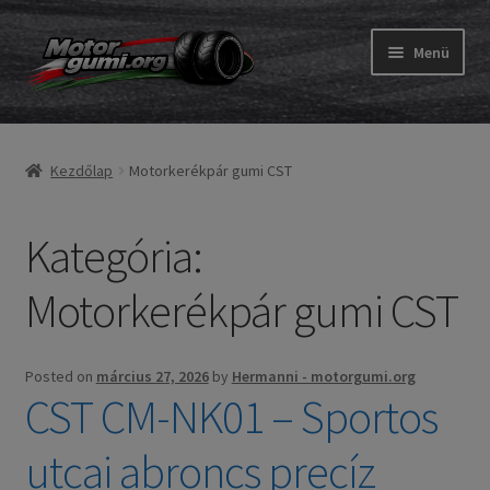
Ugrás
Kilépés
Menü
a
a
navigációhoz
tartalomba
Expand
Gumik
child
Kezdőlap
Motorkerékpár gumi CST
menu
Expand
Belső gumi és szalag
child
menu
Kategória:
Utasítás
Expand
Motorkerékpár gumi CST
Gumi ABC
child
menu
Expand
Márkák
child
Posted on
március 27, 2026
by
Hermanni - motorgumi.org
CST CM-NK01 – Sportos
menu
Tesztek
utcai abroncs precíz
Kapcs.