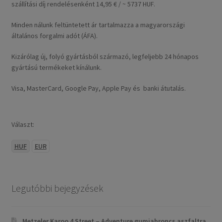
szállítási díj rendelésenként 14,95 € / ~ 5737 HUF.
Minden nálunk feltüntetett ár tartalmazza a magyarországi
általános forgalmi adót (ÁFA).
Kizárólag új, folyó gyártásból származó, legfeljebb 24 hónapos
gyártású termékeket kínálunk.
Visa, MasterCard, Google Pay, Apple Pay és banki átutalás.
Választ:
HUF
EUR
Legutóbbi bejegyzések
Metzeler Karoo 4 Street – Adventure gumiabroncs aszfaltra