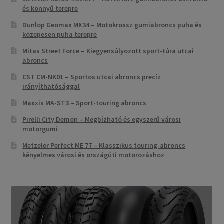
és könnyű terepre
Dunlop Geomax MX34 – Motokrossz gumiabroncs puha és
közepesen puha terepre
Mitas Street Force – Kiegyensúlyozott sport-túra utcai
abroncs
CST CM-NK01 – Sportos utcai abroncs precíz
irányíthatósággal
Maxxis MA-ST3 – Sport-touring abroncs
Pirelli City Demon – Megbízható és egyszerű városi
motorgumi
Metzeler Perfect ME 77 – Klasszikus touring-abroncs
kényelmes városi és országúti motorozáshoz