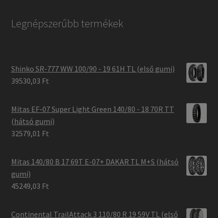
Legnépszerűbb termékek
Shinko SR-777 WW 100/90 - 19 61H TL (első gumi)
39530,03 Ft
Mitas EF-07 Super Light Green 140/80 - 18 70R TT
(hátsó gumi)
32579,01 Ft
Mitas 140/80 B 17 69T E-07+ DAKAR TL M+S (hátsó
gumi)
45249,03 Ft
Continental TrailAttack 3 110/80 R 19 59V TL (első