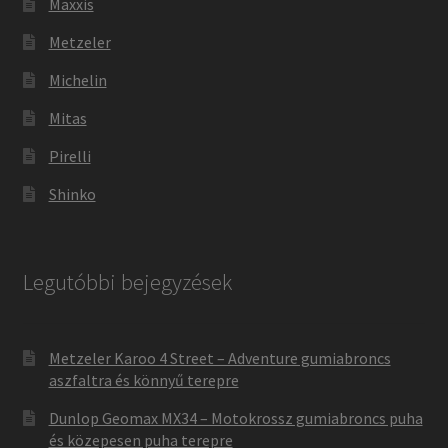
Maxxis
Metzeler
Michelin
Mitas
Pirelli
Shinko
Legutóbbi bejegyzések
Metzeler Karoo 4 Street – Adventure gumiabroncs
aszfaltra és könnyű terepre
Dunlop Geomax MX34 – Motokrossz gumiabroncs puha
és közepesen puha terepre