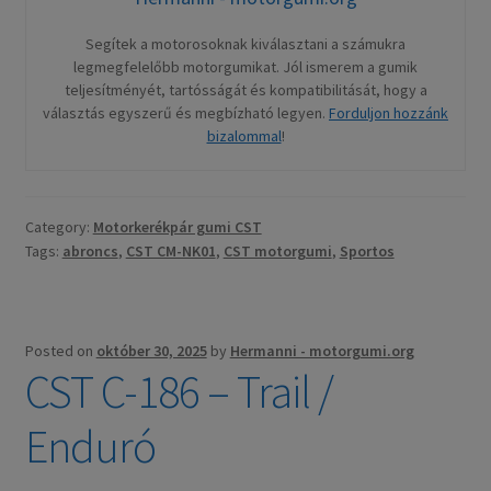
Segítek a motorosoknak kiválasztani a számukra
legmegfelelőbb motorgumikat. Jól ismerem a gumik
teljesítményét, tartósságát és kompatibilitását, hogy a
választás egyszerű és megbízható legyen.
Forduljon hozzánk
bizalommal
!
Category:
Motorkerékpár gumi CST
Tags:
abroncs
,
CST CM-NK01
,
CST motorgumi
,
Sportos
Posted on
október 30, 2025
by
Hermanni - motorgumi.org
CST C-186 – Trail /
Enduró