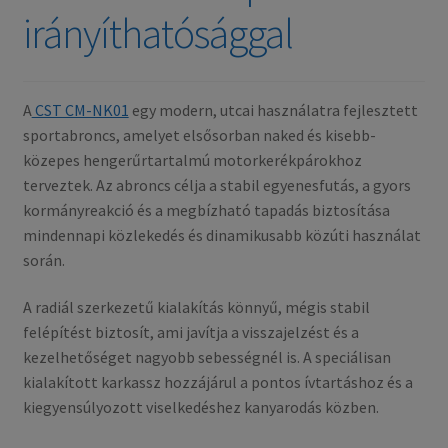
irányíthatósággal
A
CST CM-NK01
egy modern, utcai használatra fejlesztett
sportabroncs, amelyet elsősorban naked és kisebb-
közepes hengerűrtartalmú motorkerékpárokhoz
terveztek. Az abroncs célja a stabil egyenesfutás, a gyors
kormányreakció és a megbízható tapadás biztosítása
mindennapi közlekedés és dinamikusabb közúti használat
során.
A radiál szerkezetű kialakítás könnyű, mégis stabil
felépítést biztosít, ami javítja a visszajelzést és a
kezelhetőséget nagyobb sebességnél is. A speciálisan
kialakított karkassz hozzájárul a pontos ívtartáshoz és a
kiegyensúlyozott viselkedéshez kanyarodás közben.