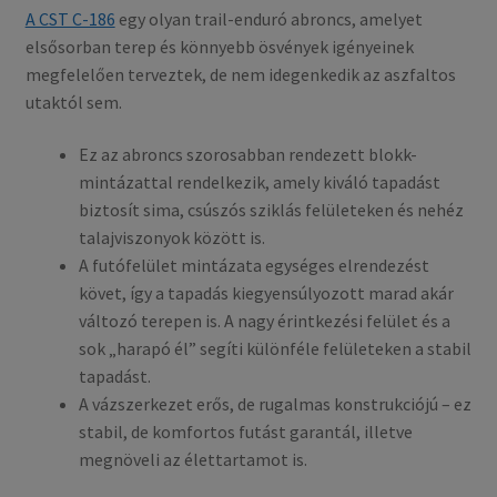
A CST C-186
egy olyan trail-enduró abroncs, amelyet
elsősorban terep és könnyebb ösvények igényeinek
megfelelően terveztek, de nem idegenkedik az aszfaltos
utaktól sem.
Ez az abroncs szorosabban rendezett blokk-
mintázattal rendelkezik, amely kiváló tapadást
biztosít sima, csúszós sziklás felületeken és nehéz
talajviszonyok között is.
A futófelület mintázata egységes elrendezést
követ, így a tapadás kiegyensúlyozott marad akár
változó terepen is. A nagy érintkezési felület és a
sok „harapó él” segíti különféle felületeken a stabil
tapadást.
A vázszerkezet erős, de rugalmas konstrukciójú – ez
stabil, de komfortos futást garantál, illetve
megnöveli az élettartamot is.