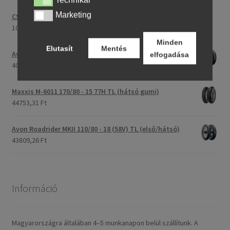
Technikai
Technikai
Marketing
Marketing
CST C-186 3.00 - 23 59P TT (első/hátsó)
107396,28 Ft
Minden
Elutasít
Mentés
Avon Roadrider MKII 90/90 - 18 51V TL (első/hátsó)
elfogadása
40791,20 Ft
Maxxis M-6011 170/80 - 15 77H TL (hátsó gumi)
44753,31 Ft
Avon Roadrider MKII 110/80 - 18 (58V) TL (első/hátsó)
43809,26 Ft
Információ
Magyarországra általában 4–5 munkanapon belül szállítunk. A