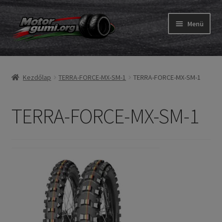
Ugrás
Kilépés
Menü
a
a
navigációhoz
tartalomba
Expand
Gumik
child
Kezdőlap
TERRA-FORCE-MX-SM-1
TERRA-FORCE-MX-SM-1
menu
Expand
Belső gumi és szalag
child
menu
TERRA-FORCE-MX-SM-1
Utasítás
Expand
Gumi ABC
child
menu
Expand
Márkák
child
menu
Tesztek
Kapcs.