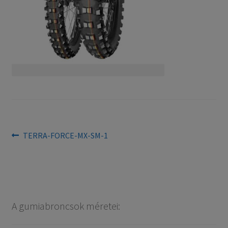
Bejegyzés
Previous
TERRA-FORCE-MX-SM-1
post:
navigáció
A gumiabroncsok méretei: