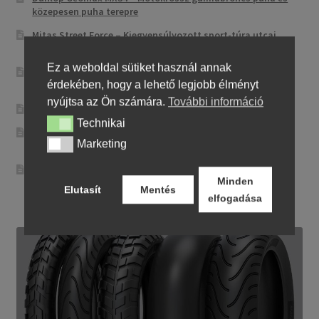
közepesen puha terepre
Mitas Street Force – Kiegyensúlyozott sport-túra utcai
abroncs
Ez a weboldal sütiket használ annak
CST CM-NK01 – Sportos utcai abroncs precíz
érdekében, hogy a lehető legjobb élményt
irányíthatósággal
nyújtsa az Ön számára.
További információ
Maxxis MA-ST3 – Sport-touring abroncs
Technikai
Technikai
Pirelli City Demon – Megbízható és egyszerű városi
Marketing
Marketing
motorgumi
Metzeler Perfect ME 77 – Klasszikus touring-abroncs
Minden
kényelmes városi és országúti motorozáshoz
Elutasít
Mentés
elfogadása