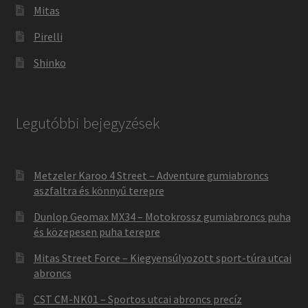
Mitas
Pirelli
Shinko
Legutóbbi bejegyzések
Metzeler Karoo 4 Street – Adventure gumiabroncs
aszfaltra és könnyű terepre
Dunlop Geomax MX34 – Motokrossz gumiabroncs puha
és közepesen puha terepre
Mitas Street Force – Kiegyensúlyozott sport-túra utcai
abroncs
CST CM-NK01 – Sportos utcai abroncs precíz