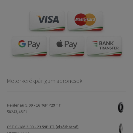
Motorkerékpár gumiabroncsok
Heidenau 5.00 - 16 76P P29 TT
58243,46 Ft
CST C-186 3.00 - 23 59P TT (első/hátsó)