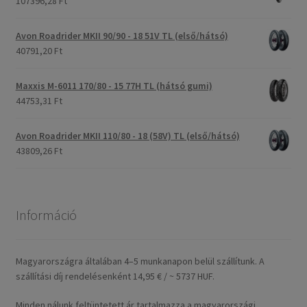
107396,28 Ft
Avon Roadrider MKII 90/90 - 18 51V TL (első/hátsó)
40791,20 Ft
Maxxis M-6011 170/80 - 15 77H TL (hátsó gumi)
44753,31 Ft
Avon Roadrider MKII 110/80 - 18 (58V) TL (első/hátsó)
43809,26 Ft
Információ
Magyarországra általában 4–5 munkanapon belül szállítunk. A
szállítási díj rendelésenként 14,95 € / ~ 5737 HUF.
Minden nálunk feltüntetett ár tartalmazza a magyarországi