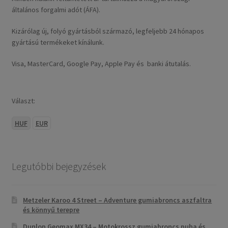
általános forgalmi adót (ÁFA).
Kizárólag új, folyó gyártásból származó, legfeljebb 24 hónapos
gyártású termékeket kínálunk.
Visa, MasterCard, Google Pay, Apple Pay és banki átutalás.
Választ:
HUF
EUR
Legutóbbi bejegyzések
Metzeler Karoo 4 Street – Adventure gumiabroncs aszfaltra
és könnyű terepre
Dunlop Geomax MX34 – Motokrossz gumiabroncs puha és