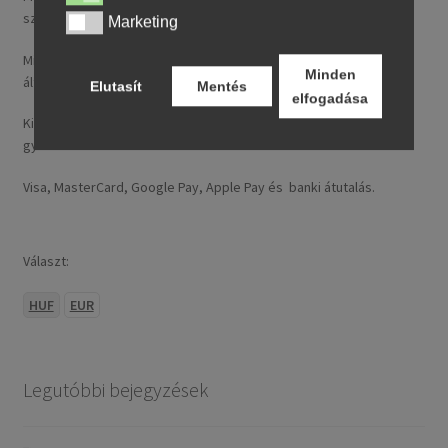
szállítási díj rendelésenként 14,95 € / ~ 5737 HUF.
Marketing
Marketing
Minden nálunk feltüntetett ár tartalmazza a magyarországi
Minden
általános forgalmi adót (ÁFA).
Elutasít
Mentés
elfogadása
Kizárólag új, folyó gyártásból származó, legfeljebb 24 hónapos
gyártású termékeket kínálunk.
Visa, MasterCard, Google Pay, Apple Pay és banki átutalás.
Választ:
HUF
EUR
Legutóbbi bejegyzések