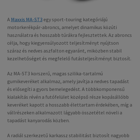
A
Maxxis MA-ST3
egy sport-touring kategóriájú
motorkerékpár-abroncs, amelyet dinamikus közúti
használatra és hosszabb túrákra fejlesztettek. Az abroncs
célja, hogy kiegyensúlyozott teljesítményt nyújtson
száraz és nedves aszfalton egyaránt, miközben stabil
kezelhetőséget és megfelelő futásteljesítményt biztosít.
Az MA-ST3 korszerű, magas szilika-tartalmú
gumikeveréket alkalmaz, amely javítja a nedves tapadást
és elősegíti a gyors bemelegedést. A többkomponensű
kialakítás révén a futófelület középső része kopásállóbb
keveréket kapott a hosszabb élettartam érdekében, míg a
vállrészeken alkalmazott lágyabb összetétel növeli a
tapadást kanyarodás közben.
A radiál szerkezetű karkassz stabilitást biztosít nagyobb