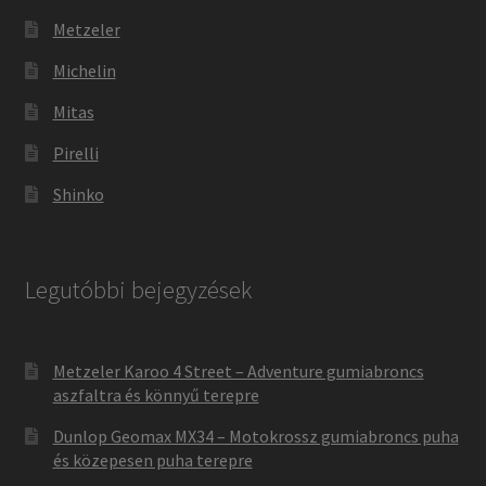
Metzeler
Michelin
Mitas
Pirelli
Shinko
Legutóbbi bejegyzések
Metzeler Karoo 4 Street – Adventure gumiabroncs
aszfaltra és könnyű terepre
Dunlop Geomax MX34 – Motokrossz gumiabroncs puha
és közepesen puha terepre