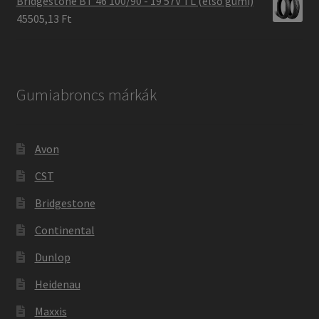
Bridgestone BT 46 100/90 - 19 57V TL (első gumi)
45505,13 Ft
Gumiabroncs márkák
Avon
CST
Bridgestone
Continental
Dunlop
Heidenau
Maxxis