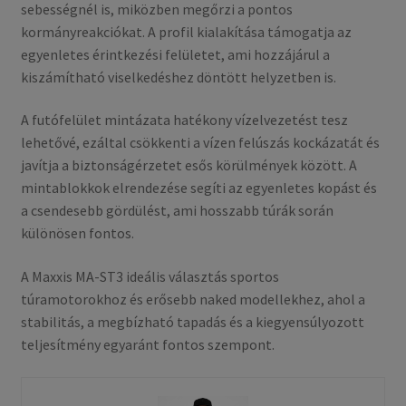
sebességnél is, miközben megőrzi a pontos
kormányreakciókat. A profil kialakítása támogatja az
egyenletes érintkezési felületet, ami hozzájárul a
kiszámítható viselkedéshez döntött helyzetben is.
A futófelület mintázata hatékony vízelvezetést tesz
lehetővé, ezáltal csökkenti a vízen felúszás kockázatát és
javítja a biztonságérzetet esős körülmények között. A
mintablokkok elrendezése segíti az egyenletes kopást és
a csendesebb gördülést, ami hosszabb túrák során
különösen fontos.
A Maxxis MA-ST3 ideális választás sportos
túramotorokhoz és erősebb naked modellekhez, ahol a
stabilitás, a megbízható tapadás és a kiegyensúlyozott
teljesítmény egyaránt fontos szempont.