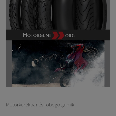
Motorkerékpár és robogó gumik