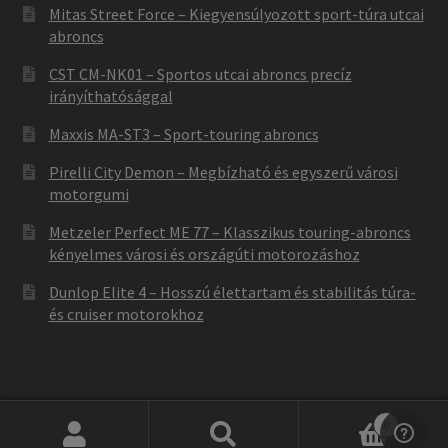
Mitas Street Force – Kiegyensúlyozott sport-túra utcai
abroncs
CST CM-NK01 – Sportos utcai abroncs precíz
irányíthatósággal
Maxxis MA-ST3 – Sport-touring abroncs
Pirelli City Demon – Megbízható és egyszerű városi
motorgumi
Metzeler Perfect ME 77 – Klasszikus touring-abroncs
kényelmes városi és országúti motorozáshoz
Dunlop Elite 4 – Hosszú élettartam és stabilitás túra-
és cruiser motorokhoz
0
Keresés
Keresés