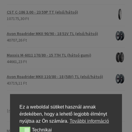
CST C-186 3.00 - 23 59P TT (első/hátsó)
107175,30 Ft
Avon Roadrider MKII 90/90 - 18 51V TL (első/hátsó)
40707,26 Ft
Maxxis M-6011 170/80 - 15 77H TL (hátsó gumi)
44661,23 Ft
Avon Roadrider MKII 110/80 - 18 (58V) TL (első/hátsó)
43719,11 Ft
Ez a weboldal sütiket használ annak
Információ
érdekében, hogy a lehető legjobb élményt
nyújtsa az Ön számára.
További információ
Technikai
Technikai
Magyarországra általában 4–5 munkanapon belül szállítunk. A