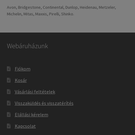
Avon, Bridgestone, Continental, Dunlop, Heidenau, Metzeler,
Michelin, Mitas, Maxxis, Pirelli, Shinko.
Webáruházunk
Fiókom
Kosár
Vásárlási feltételek
Visszaküldés és visszatérítés
Elállási kérelem
Kapcsolat