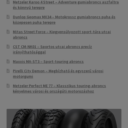
Metzeler Karoo 4 Street – Adventure gumiabroncs aszfaltra
és könnyű terepre
Dunlop Geomax MX34 – Motokrossz gumiabroncs puha és
közepesen puha terepre
Mitas Street Force – Kiegyensúlyozott sport-túra utcai
abroncs
CST CM-NK01 – Sportos utcai abroncs precíz
irányíthatósággal
Maxxis MA-ST3 – Sport-touring abroncs
Pirelli City Demon – Megbízható és egyszerű városi
motorgumi
Metzeler Perfect ME 77 – Klasszikus touring-abroncs
kényelmes városi és országúti motorozáshoz