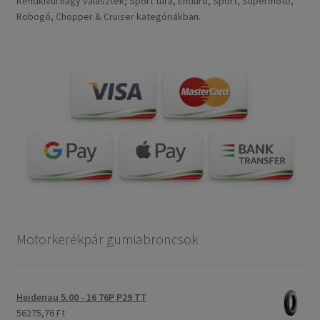
Rendkívül nagy választék; Sport túra, Enduro, Sport, Supermoto,
Robogó, Chopper & Cruiser kategóriákban.
Motorkerékpár gumiabroncsok
Heidenau 5.00 - 16 76P P29 TT
56275,76 Ft