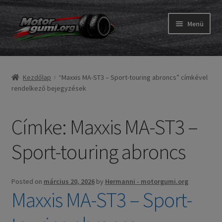
Ugrás
Kilépés
Menü
a
a
navigációhoz
tartalomba
Expand
Gumik
child
Kezdőlap
“Maxxis MA-ST3 – Sport-touring abroncs” címkével
menu
Expand
Belső gumi és szalag
rendelkező bejegyzések
child
menu
Utasítás
Címke:
Maxxis MA-ST3 –
Expand
Gumi ABC
Sport-touring abroncs
child
menu
Expand
Márkák
child
Posted on
március 20, 2026
by
Hermanni - motorgumi.org
menu
Tesztek
Maxxis MA-ST3 – Sport-
Kapcs.