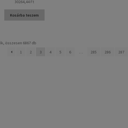
30264,44 Ft
Kosárba teszem
Sorted
ék, összesen 6867 db
by
1
2
3
4
5
6
…
285
286
287
popularity