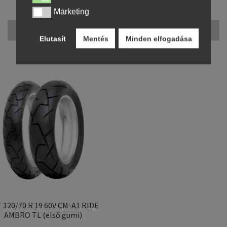
71500,32 Ft
56428,25 Ft
Marketing
Marketing
Kosárba teszem
Kosárba teszem
Elutasít
Mentés
Minden elfogadása
 120/70 R 19 60V CM-A1 RIDE
AMBRO TL (első gumi)