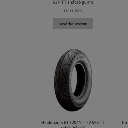
63P TT (hátsó gumi)
39438,90 Ft
Kosárba teszem
Heidenau K 61 120/70 – 12 58S TL
Pir
(első/hátsó)