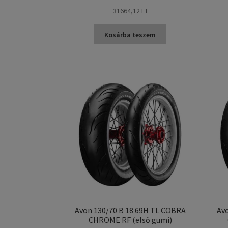
31664,12 Ft
Kosárba teszem
Avon 130/70 B 18 69H TL COBRA
Avo
CHROME RF (első gumi)