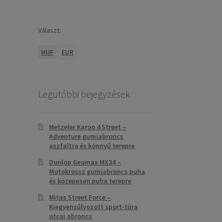
Választ:
HUF
EUR
Legutóbbi bejegyzések
Metzeler Karoo 4 Street –
Adventure gumiabroncs
aszfaltra és könnyű terepre
Dunlop Geomax MX34 –
Motokrossz gumiabroncs puha
és közepesen puha terepre
Mitas Street Force –
Kiegyensúlyozott sport-túra
utcai abroncs