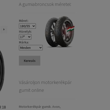
A gumiabroncsok méretei:
Méret:
Hüvelyk:
Márka:
Keresés
Vásároljon motorkerékpár
gumit online
Motorkerékpár gumik. Avon,
R 18