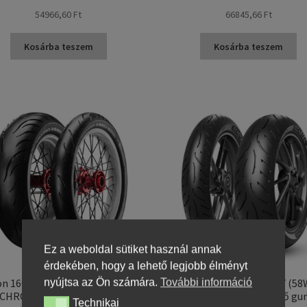
54966,60 Ft
66845,66 Ft
Kosárba teszem
Kosárba teszem
Ez a weboldal sütiket használ annak
érdekében, hogy a lehető legjobb élményt
n 160/70 B 17 79V TL COBRA
Metzeler 120/70 ZR 17 (58
nyújtsa az Ön számára.
További információ
CHROME XL (hátsó gumi)
ROADTEC 02 M TL (első gu
Technikai
Technikai