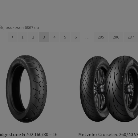
Sorted
ék, összesen 6867 db
by
1
2
3
4
5
6
…
285
286
287
popularity
idgestone G 702 160/80 – 16
Metzeler Cruisetec 260/40 V