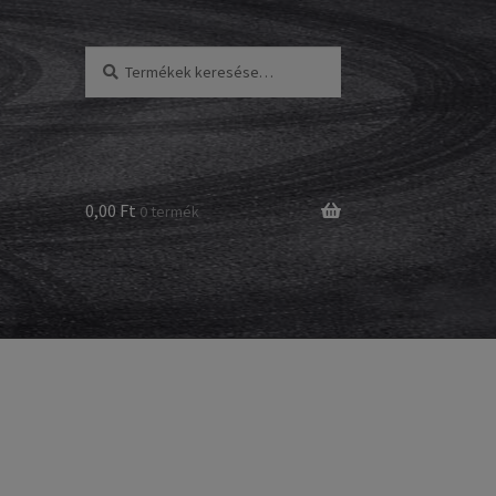
Keresés
Keresés
a
következőre:
0,00 Ft
0 termék