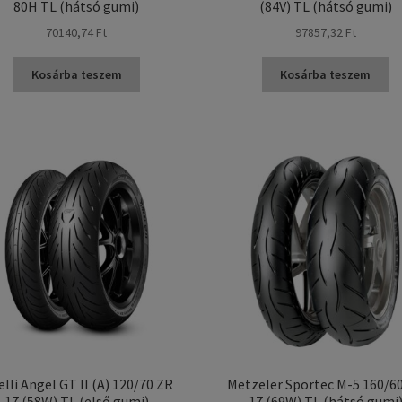
80H TL (hátsó gumi)
(84V) TL (hátsó gumi)
70140,74 Ft
97857,32 Ft
Kosárba teszem
Kosárba teszem
elli Angel GT II (A) 120/70 ZR
Metzeler Sportec M-5 160/6
17 (58W) TL (első gumi)
17 (69W) TL (hátsó gumi