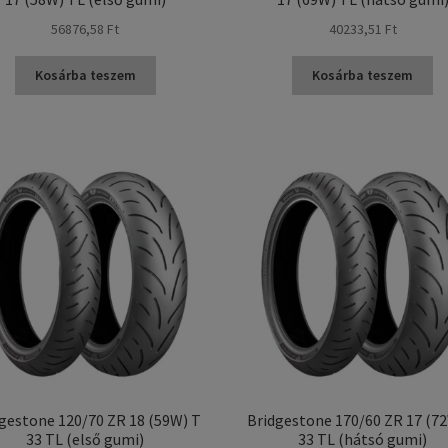
56876,58 Ft
40233,51 Ft
Kosárba teszem
Kosárba teszem
gestone 120/70 ZR 18 (59W) T
Bridgestone 170/60 ZR 17 (7
33 TL (első gumi)
33 TL (hátsó gumi)