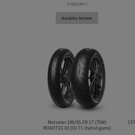
57036,96 Ft
Kosárba teszem
Metzeler 190/55 ZR 17 (75W)
CST
ROADTEC 02 (O) TL (hátsó gumi)