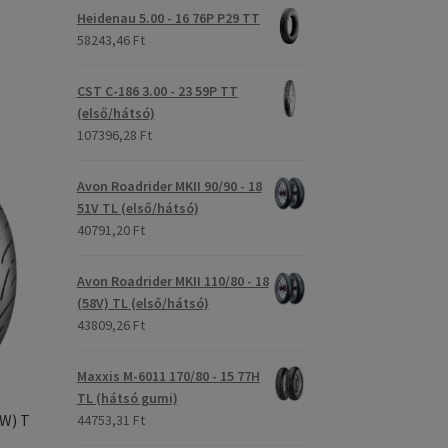
Heidenau 5.00 - 16 76P P29 TT
58243,46 Ft
CST C-186 3.00 - 23 59P TT
(első/hátsó)
107396,28 Ft
Avon Roadrider MKII 90/90 - 18
51V TL (első/hátsó)
40791,20 Ft
Avon Roadrider MKII 110/80 - 18
(58V) TL (első/hátsó)
43809,26 Ft
Maxxis M-6011 170/80 - 15 77H
TL (hátsó gumi)
2W) T
44753,31 Ft