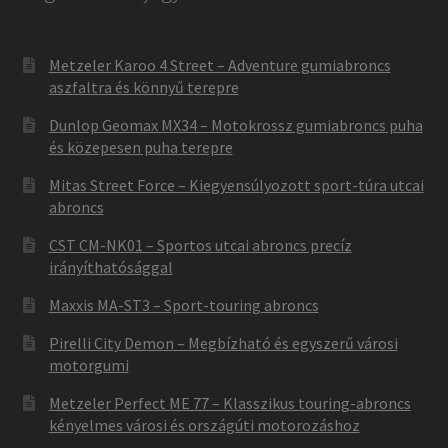
Metzeler Karoo 4 Street – Adventure gumiabroncs
aszfaltra és könnyű terepre
Dunlop Geomax MX34 – Motokrossz gumiabroncs puha
és közepesen puha terepre
Mitas Street Force – Kiegyensúlyozott sport-túra utcai
abroncs
CST CM-NK01 – Sportos utcai abroncs precíz
irányíthatósággal
Maxxis MA-ST3 – Sport-touring abroncs
Pirelli City Demon – Megbízható és egyszerű városi
motorgumi
Metzeler Perfect ME 77 – Klasszikus touring-abroncs
kényelmes városi és országúti motorozáshoz