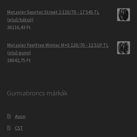
Metzeler Sportec Street 2 110/70 - 17 54S TL
(első/hátsó)
26116,43 Ft
Metzeler Feelfree Wintec M+S 120/70 - 12 51P TL
(első gumi)
18042,75 Ft
Gumiabroncs márkák
Avon
CST