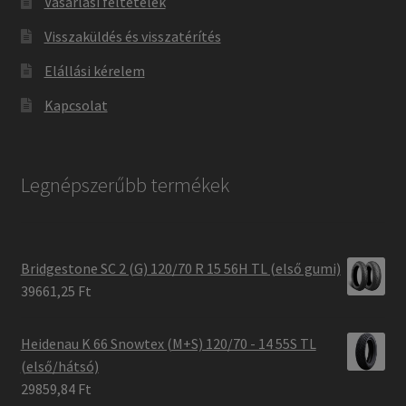
Vásárlási feltételek
Visszaküldés és visszatérítés
Elállási kérelem
Kapcsolat
Legnépszerűbb termékek
Bridgestone SC 2 (G) 120/70 R 15 56H TL (első gumi)
39661,25 Ft
Heidenau K 66 Snowtex (M+S) 120/70 - 14 55S TL
(első/hátsó)
29859,84 Ft