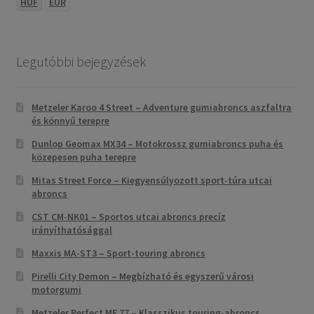
HUF
EUR
Legutóbbi bejegyzések
Metzeler Karoo 4 Street – Adventure gumiabroncs aszfaltra
és könnyű terepre
Dunlop Geomax MX34 – Motokrossz gumiabroncs puha és
közepesen puha terepre
Mitas Street Force – Kiegyensúlyozott sport-túra utcai
abroncs
CST CM-NK01 – Sportos utcai abroncs precíz
irányíthatósággal
Maxxis MA-ST3 – Sport-touring abroncs
Pirelli City Demon – Megbízható és egyszerű városi
motorgumi
Metzeler Perfect ME 77 – Klasszikus touring-abroncs