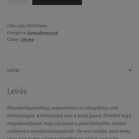
19
/
30mm
mennyiség
Cikkszám:
FB1930mm
Kategória:
Gumiabroncsok
Címke:
19tube
Leírás
Leírás
Motorkerékpárokhoz, mopedekhez és robogókhoz való
felniszalagok. A felniszalag védi a belső gumit. Emellett segít
megakadályozni, hogy víz jusson a gumi belsejébe, ezáltal
csökkenti a korrózió kialakulását. Ha nem találja, amit keres,
vagy nem biztos a kompatibilitásban, kérjük, vegye fel