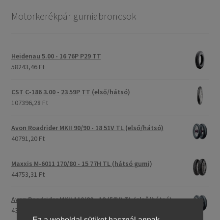
Motorkerékpár gumiabroncsok
Heidenau 5.00 - 16 76P P29 TT
58243,46 Ft
CST C-186 3.00 - 23 59P TT (első/hátsó)
107396,28 Ft
Avon Roadrider MKII 90/90 - 18 51V TL (első/hátsó)
40791,20 Ft
Maxxis M-6011 170/80 - 15 77H TL (hátsó gumi)
44753,31 Ft
Avon Roadrider MKII 110/80 - 18 (58V) TL (első/hátsó)
43809,26 Ft
Ez a weboldal sütiket használ annak