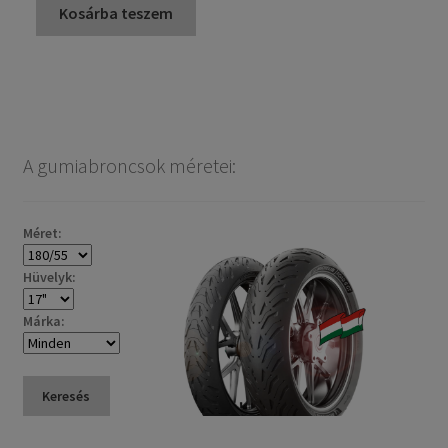
Kosárba teszem
A gumiabroncsok méretei:
Méret:
Hüvelyk:
Márka:
Keresés