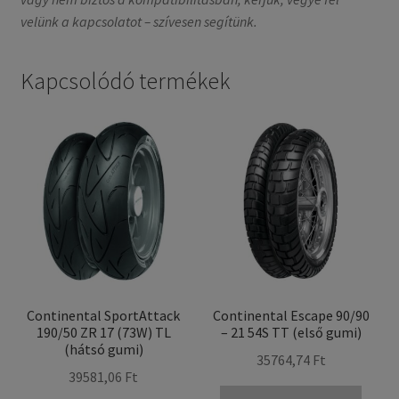
velünk a kapcsolatot – szívesen segítünk.
Kapcsolódó termékek
Continental SportAttack
Continental Escape 90/90
190/50 ZR 17 (73W) TL
– 21 54S TT (első gumi)
(hátsó gumi)
35764,74 Ft
39581,06 Ft