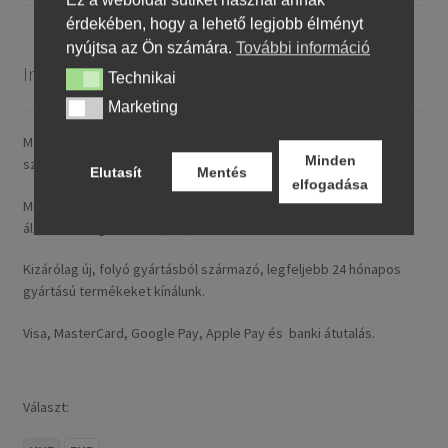
érdekében, hogy a lehető legjobb élményt
nyújtsa az Ön számára.
További információ
Információ
Technikai
Technikai
Marketing
Marketing
Magyarországra általában 4–5 munkanapon belül szállítunk. A
Minden
szállítási díj rendelésenként 14,95 € / ~ 5737 HUF.
Elutasít
Mentés
elfogadása
Minden nálunk feltüntetett ár tartalmazza a magyarországi
általános forgalmi adót (ÁFA).
Kizárólag új, folyó gyártásból származó, legfeljebb 24 hónapos
gyártású termékeket kínálunk.
Visa, MasterCard, Google Pay, Apple Pay és banki átutalás.
Választ: