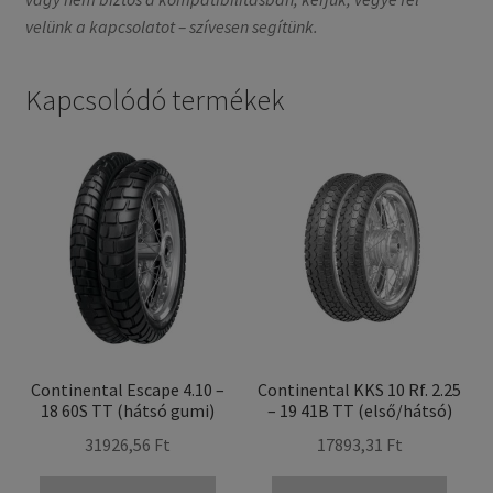
velünk a kapcsolatot – szívesen segítünk.
Kapcsolódó termékek
Continental Escape 4.10 –
Continental KKS 10 Rf. 2.25
18 60S TT (hátsó gumi)
– 19 41B TT (első/hátsó)
31926,56 Ft
17893,31 Ft