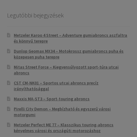
Legutóbbi bejegyzések
Metzeler Karoo 4 Street – Adventure gumiabroncs aszfaltra
és könnyű terepre
Dunlop Geomax MX34 – Motokrossz gumiabroncs puha és
közepesen puha terepre
Mitas Street Force – Kiegyensúlyozott sport-túra utcai
abroncs
CST CM-NK01 – Sportos utcai abroncs precíz
irányíthatósággal
Maxxis MA-ST3 – Sport-touring abroncs
Pirelli City Demon – Megbízható és egyszerű városi
motorgumi
Metzeler Perfect ME 77 – Klasszikus touring-abroncs
kényelmes városi és országúti motorozáshoz