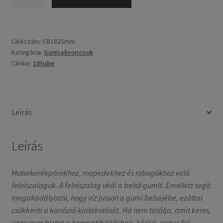
18
/
25mm
mennyiség
Cikkszám:
FB1825mm
Kategória:
Gumiabroncsok
Címke:
18tube
Leírás
Leírás
Motorkerékpárokhoz, mopedekhez és robogókhoz való
felniszalagok. A felniszalag védi a belső gumit. Emellett segít
megakadályozni, hogy víz jusson a gumi belsejébe, ezáltal
csökkenti a korrózió kialakulását. Ha nem találja, amit keres,
vagy nem biztos a kompatibilitásban, kérjük, vegye fel