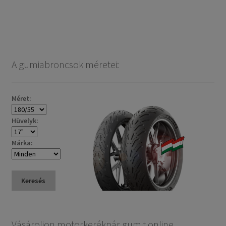
A gumiabroncsok méretei:
Méret:
Hüvelyk:
Márka:
Keresés
Vásároljon motorkerékpár gumit online