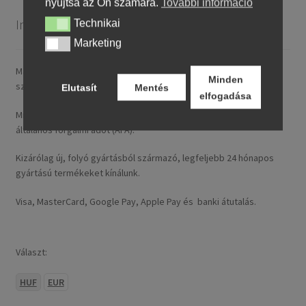
nyújtsa az Ön számára.
További információ
Információ
Technikai
Technikai
Marketing
Marketing
Magyarországra általában 4–5 munkanapon belül szállítunk. A
Minden
szállítási díj rendelésenként 14,95 € / ~ 5737 HUF.
Elutasít
Mentés
elfogadása
Minden nálunk feltüntetett ár tartalmazza a magyarországi
általános forgalmi adót (ÁFA).
Kizárólag új, folyó gyártásból származó, legfeljebb 24 hónapos
gyártású termékeket kínálunk.
Visa, MasterCard, Google Pay, Apple Pay és banki átutalás.
Választ:
HUF
EUR