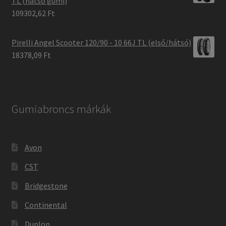
TL (hátsó gumi)
109302,62 Ft
Pirelli Angel Scooter 120/90 - 10 66J TL (első/hátsó)
18378,09 Ft
Gumiabroncs márkák
Avon
CST
Bridgestone
Continental
Dunlop