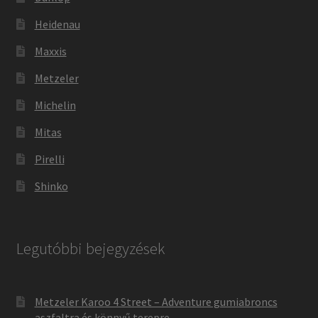
Heidenau
Maxxis
Metzeler
Michelin
Mitas
Pirelli
Shinko
Legutóbbi bejegyzések
Metzeler Karoo 4 Street – Adventure gumiabroncs
aszfaltra és könnyű terepre