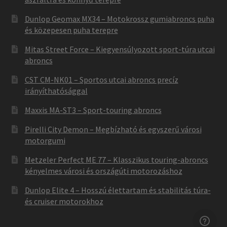
Dunlop Geomax MX34 – Motokrossz gumiabroncs puha
és közepesen puha terepre
Mitas Street Force – Kiegyensúlyozott sport-túra utcai
abroncs
CST CM-NK01 – Sportos utcai abroncs precíz
irányíthatósággal
Maxxis MA-ST3 – Sport-touring abroncs
Pirelli City Demon – Megbízható és egyszerű városi
motorgumi
Metzeler Perfect ME 77 – Klasszikus touring-abroncs
kényelmes városi és országúti motorozáshoz
Dunlop Elite 4 – Hosszú élettartam és stabilitás túra-
és cruiser motorokhoz