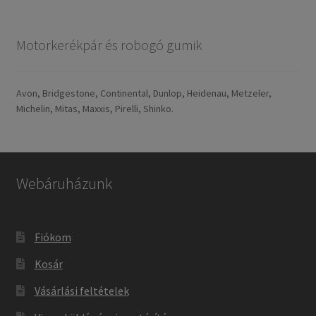
Motorkerékpár és robogó gumik
Avon, Bridgestone, Continental, Dunlop, Heidenau, Metzeler,
Michelin, Mitas, Maxxis, Pirelli, Shinko.
Webáruházunk
Fiókom
Kosár
Vásárlási feltételek