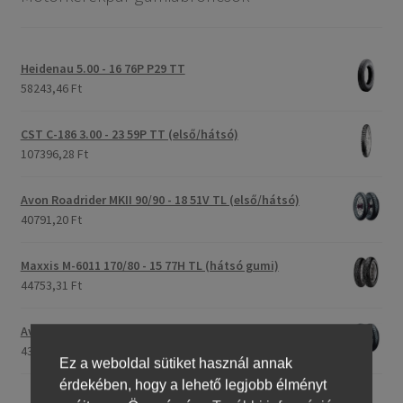
Heidenau 5.00 - 16 76P P29 TT
58243,46 Ft
CST C-186 3.00 - 23 59P TT (első/hátsó)
107396,28 Ft
Avon Roadrider MKII 90/90 - 18 51V TL (első/hátsó)
40791,20 Ft
Maxxis M-6011 170/80 - 15 77H TL (hátsó gumi)
44753,31 Ft
Avon Roadrider MKII 110/80 - 18 (58V) TL (első/hátsó)
43809,26 Ft
Ez a weboldal sütiket használ annak
érdekében, hogy a lehető legjobb élményt