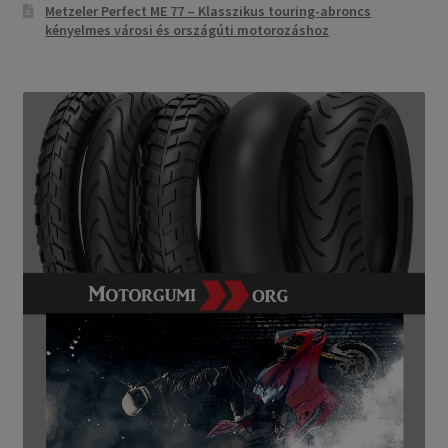
Metzeler Perfect ME 77 – Klasszikus touring-abroncs
kényelmes városi és országúti motorozáshoz