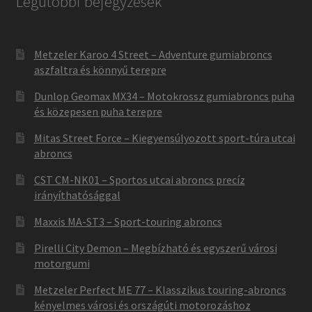
Legutóbbi bejegyzések
Metzeler Karoo 4 Street – Adventure gumiabroncs
aszfaltra és könnyű terepre
Dunlop Geomax MX34 – Motokrossz gumiabroncs puha
és közepesen puha terepre
Mitas Street Force – Kiegyensúlyozott sport-túra utcai
abroncs
CST CM-NK01 – Sportos utcai abroncs precíz
irányíthatósággal
Maxxis MA-ST3 – Sport-touring abroncs
Pirelli City Demon – Megbízható és egyszerű városi
motorgumi
Metzeler Perfect ME 77 – Klasszikus touring-abroncs
kényelmes városi és országúti motorozáshoz