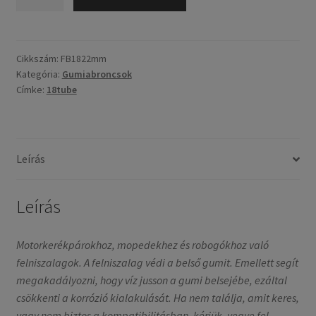
18
/
22mm
mennyiség
Cikkszám:
FB1822mm
Kategória:
Gumiabroncsok
Címke:
18tube
Leírás
Leírás
Motorkerékpárokhoz, mopedekhez és robogókhoz való
felniszalagok. A felniszalag védi a belső gumit. Emellett segít
megakadályozni, hogy víz jusson a gumi belsejébe, ezáltal
csökkenti a korrózió kialakulását. Ha nem találja, amit keres,
vagy nem biztos a kompatibilitásban, kérjük, vegye fel