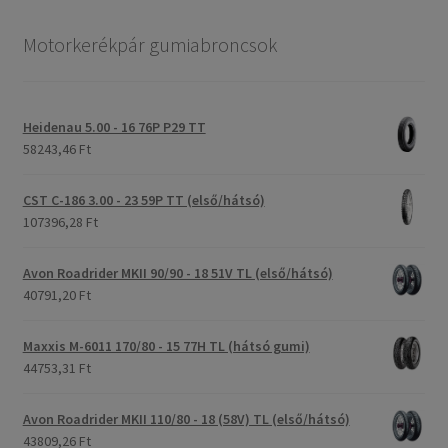
Motorkerékpár gumiabroncsok
Heidenau 5.00 - 16 76P P29 TT
58243,46 Ft
CST C-186 3.00 - 23 59P TT (első/hátsó)
107396,28 Ft
Avon Roadrider MKII 90/90 - 18 51V TL (első/hátsó)
40791,20 Ft
Maxxis M-6011 170/80 - 15 77H TL (hátsó gumi)
44753,31 Ft
Avon Roadrider MKII 110/80 - 18 (58V) TL (első/hátsó)
43809,26 Ft