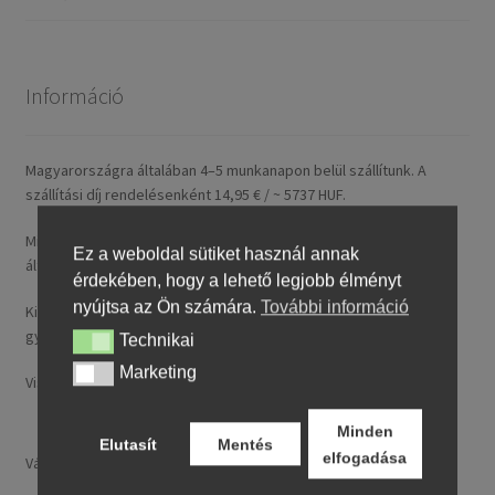
Információ
Magyarországra általában 4–5 munkanapon belül szállítunk. A
szállítási díj rendelésenként 14,95 € / ~ 5737 HUF.
Minden nálunk feltüntetett ár tartalmazza a magyarországi
Ez a weboldal sütiket használ annak
általános forgalmi adót (ÁFA).
érdekében, hogy a lehető legjobb élményt
nyújtsa az Ön számára.
További információ
Kizárólag új, folyó gyártásból származó, legfeljebb 24 hónapos
gyártású termékeket kínálunk.
Technikai
Technikai
Marketing
Marketing
Visa, MasterCard, Google Pay, Apple Pay és banki átutalás.
Minden
Elutasít
Mentés
elfogadása
Választ: