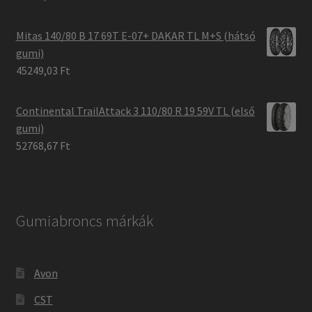
Mitas 140/80 B 17 69T E-07+ DAKAR TL M+S (hátsó
gumi)
45249,03 Ft
Continental TrailAttack 3 110/80 R 19 59V TL (első
gumi)
52768,67 Ft
Gumiabroncs márkák
Avon
CST