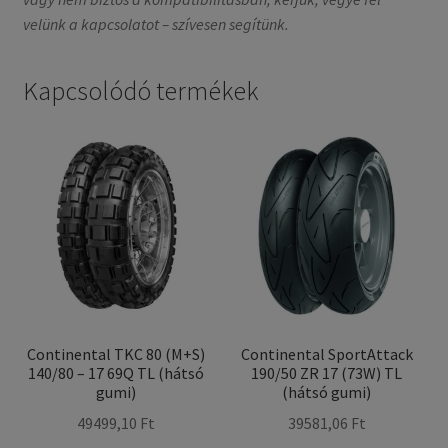
velünk a kapcsolatot – szívesen segítünk.
Kapcsolódó termékek
Continental TKC 80 (M+S)
Continental SportAttack
140/80 – 17 69Q TL (hátsó
190/50 ZR 17 (73W) TL
gumi)
(hátsó gumi)
49499,10 Ft
39581,06 Ft