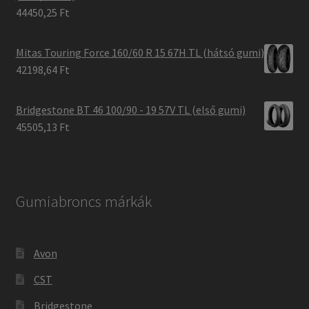
44450,25 Ft
Mitas Touring Force 160/60 R 15 67H TL (hátsó gumi)
42198,64 Ft
Bridgestone BT 46 100/90 - 19 57V TL (első gumi)
45505,13 Ft
Gumiabroncs márkák
Avon
CST
Bridgestone