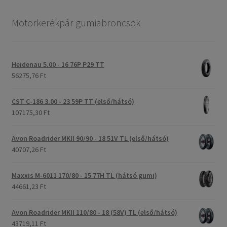
Motorkerékpár gumiabroncsok
Heidenau 5.00 - 16 76P P29 TT
56275,76 Ft
CST C-186 3.00 - 23 59P TT (első/hátsó)
107175,30 Ft
Avon Roadrider MKII 90/90 - 18 51V TL (első/hátsó)
40707,26 Ft
Maxxis M-6011 170/80 - 15 77H TL (hátsó gumi)
44661,23 Ft
Avon Roadrider MKII 110/80 - 18 (58V) TL (első/hátsó)
43719,11 Ft