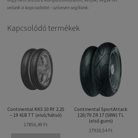
velünk a kapcsolatot – szívesen segítünk.
Kapcsolódó termékek
Continental KKS 10 Rf. 2.25
Continental SportAttack
– 19 41B TT (első/hátsó)
120/70 ZR 17 (58W) TL
(első gumi)
17856,49 Ft
27910,54 Ft