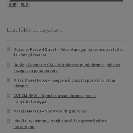
HUF
EUR
Legutóbbi bejegyzések
Metzeler Karoo 4 Street – Adventure gumiabroncs aszfaltra
és könnyű terepre
Dunlop Geomax MX34 – Motokrossz gumiabroncs puha és
közepesen puha terepre
Mitas Street Force – Kiegyensúlyozott sport-túra utcai
abroncs
CST CM-NK01 – Sportos utcai abroncs precíz
irányíthatósággal
Maxxis MA-ST3 – Sport-touring abroncs
Pirelli City Demon – Megbízható és egyszerű városi
motorgumi