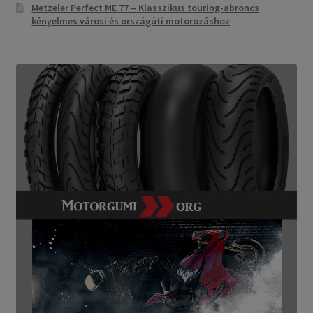
Metzeler Perfect ME 77 – Klasszikus touring-abroncs
kényelmes városi és országúti motorozáshoz