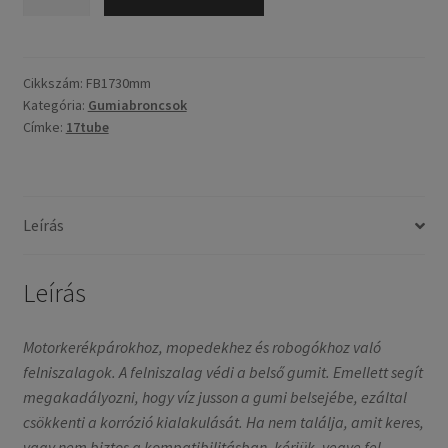
17
/
30mm
mennyiség
Cikkszám:
FB1730mm
Kategória:
Gumiabroncsok
Címke:
17tube
Leírás
Leírás
Motorkerékpárokhoz, mopedekhez és robogókhoz való
felniszalagok. A felniszalag védi a belső gumit. Emellett segít
megakadályozni, hogy víz jusson a gumi belsejébe, ezáltal
csökkenti a korrózió kialakulását. Ha nem találja, amit keres,
vagy nem biztos a kompatibilitásban, kérjük, vegye fel