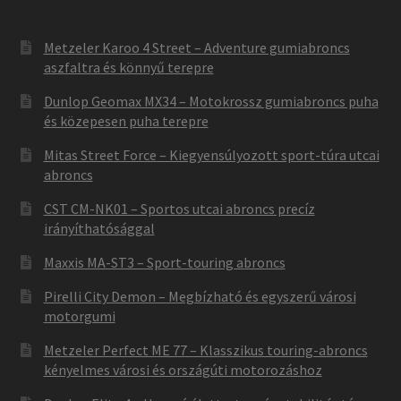
Metzeler Karoo 4 Street – Adventure gumiabroncs
aszfaltra és könnyű terepre
Dunlop Geomax MX34 – Motokrossz gumiabroncs puha
és közepesen puha terepre
Mitas Street Force – Kiegyensúlyozott sport-túra utcai
abroncs
CST CM-NK01 – Sportos utcai abroncs precíz
irányíthatósággal
Maxxis MA-ST3 – Sport-touring abroncs
Pirelli City Demon – Megbízható és egyszerű városi
motorgumi
Metzeler Perfect ME 77 – Klasszikus touring-abroncs
kényelmes városi és országúti motorozáshoz