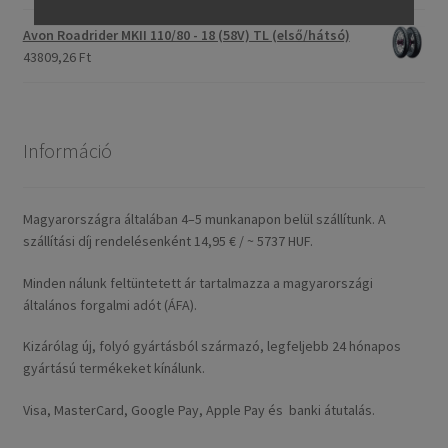
Avon Roadrider MKII 110/80 - 18 (58V) TL (első/hátsó)
43809,26 Ft
Információ
Magyarországra általában 4–5 munkanapon belül szállítunk. A
szállítási díj rendelésenként 14,95 € / ~ 5737 HUF.
Minden nálunk feltüntetett ár tartalmazza a magyarországi
általános forgalmi adót (ÁFA).
Kizárólag új, folyó gyártásból származó, legfeljebb 24 hónapos
gyártású termékeket kínálunk.
Visa, MasterCard, Google Pay, Apple Pay és banki átutalás.