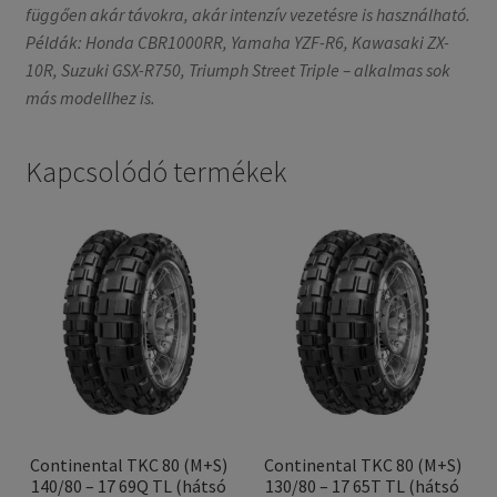
függően akár távokra, akár intenzív vezetésre is használható.
Példák: Honda CBR1000RR, Yamaha YZF-R6, Kawasaki ZX-
10R, Suzuki GSX-R750, Triumph Street Triple – alkalmas sok
más modellhez is.
Kapcsolódó termékek
Continental TKC 80 (M+S)
Continental TKC 80 (M+S)
140/80 – 17 69Q TL (hátsó
130/80 – 17 65T TL (hátsó