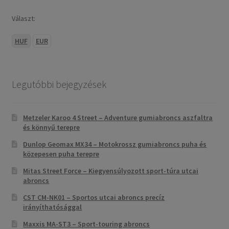
Választ:
HUF
EUR
Legutóbbi bejegyzések
Metzeler Karoo 4 Street – Adventure gumiabroncs aszfaltra
és könnyű terepre
Dunlop Geomax MX34 – Motokrossz gumiabroncs puha és
közepesen puha terepre
Mitas Street Force – Kiegyensúlyozott sport-túra utcai
abroncs
CST CM-NK01 – Sportos utcai abroncs precíz
irányíthatósággal
Maxxis MA-ST3 – Sport-touring abroncs