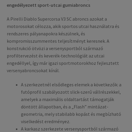
engedélyezett sport-utcai gumiabroncs
A Pirelli Diablo Supercorsa V3 SC abroncs azokat a
motorosokat célozza, akik sportos utcai használatra és
rendszeres pályanapokra készülnek, és
kompromisszummentes teljesítményt keresnek. A
konstrukció ötvözi a versenysportból származó
profiltervezést és keverék-technológiát az utcai
engedéllyel, így már igazi sportmotorokhoz fejlesztett
versenyabroncsokat kínál.
A szerkezetnél elsődleges elemek a következők: a
futóprofil szabályozott slick-szerű vállrészekkel,
amelyek a maximális oldaltartást támogatják
döntött állapotban, és a „Flash” mintázat-
geometria, mely stabilabb kopást és megbízható
viselkedést eredményez.
A karkasz szerkezete versenysportból származó