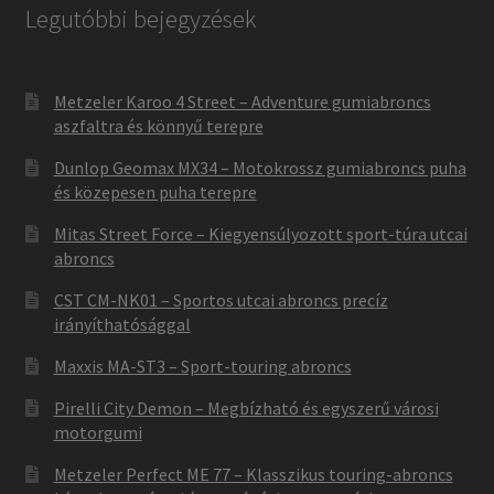
Legutóbbi bejegyzések
Metzeler Karoo 4 Street – Adventure gumiabroncs
aszfaltra és könnyű terepre
Dunlop Geomax MX34 – Motokrossz gumiabroncs puha
és közepesen puha terepre
Mitas Street Force – Kiegyensúlyozott sport-túra utcai
abroncs
CST CM-NK01 – Sportos utcai abroncs precíz
irányíthatósággal
Maxxis MA-ST3 – Sport-touring abroncs
Pirelli City Demon – Megbízható és egyszerű városi
motorgumi
Metzeler Perfect ME 77 – Klasszikus touring-abroncs