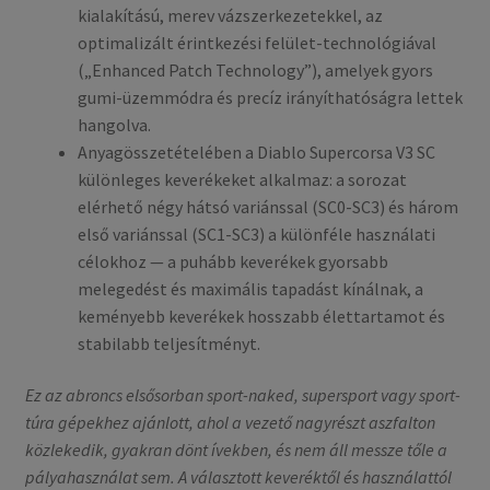
kialakítású, merev vázszerkezetekkel, az
optimalizált érintkezési felület-technológiával
(„Enhanced Patch Technology”), amelyek gyors
gumi-üzemmódra és precíz irányíthatóságra lettek
hangolva.
Anyagösszetételében a Diablo Supercorsa V3 SC
különleges keverékeket alkalmaz: a sorozat
elérhető négy hátsó variánssal (SC0-SC3) és három
első variánssal (SC1-SC3) a különféle használati
célokhoz — a puhább keverékek gyorsabb
melegedést és maximális tapadást kínálnak, a
keményebb keverékek hosszabb élettartamot és
stabilabb teljesítményt.
Ez az abroncs elsősorban sport-naked, supersport vagy sport-
túra gépekhez ajánlott, ahol a vezető nagyrészt aszfalton
közlekedik, gyakran dönt ívekben, és nem áll messze tőle a
pályahasználat sem. A választott keveréktől és használattól