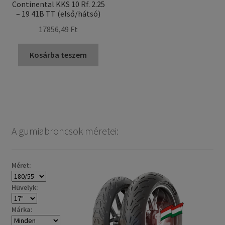
Continental KKS 10 Rf. 2.25
– 19 41B TT (első/hátsó)
17856,49 Ft
Kosárba teszem
A gumiabroncsok méretei:
Méret:
Hüvelyk:
Márka: