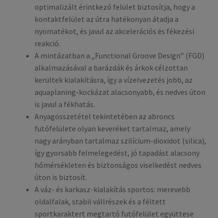
optimalizált érintkező felület biztosítja, hogy a
kontaktfelület az útra hatékonyan átadja a
nyomatékot, és javul az akcelerációs és fékezési
reakció.
A mintázatban a „Functional Groove Design” (FGD)
alkalmazásával a barázdák és árkok célzottan
kerültek kialakításra, így a vízelvezetés jobb, az
aquaplaning-kockázat alacsonyabb, és nedves úton
is javul a fékhatás.
Anyagösszetétel tekintetében az abroncs
futófelülete olyan keveréket tartalmaz, amely
nagy arányban tartalmaz szilícium-dioxidot (silica),
így gyorsabb felmelegedést, jó tapadást alacsony
hőmérsékleten és biztonságos viselkedést nedves
úton is biztosít.
A váz- és karkasz-kialakítás sportos: merevebb
oldalfalak, stabil vállrészek és a féltett
sportkaraktert megtartó futófelület együttese