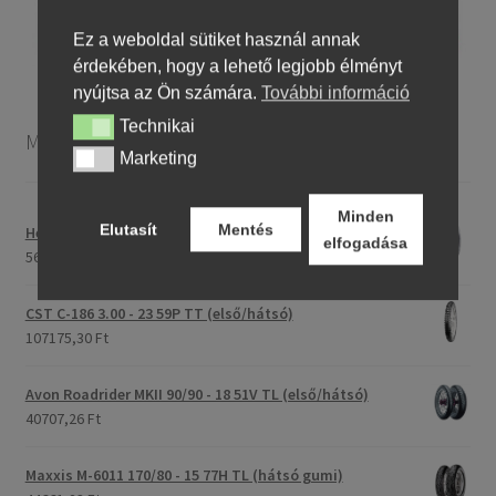
Ez a weboldal sütiket használ annak
érdekében, hogy a lehető legjobb élményt
nyújtsa az Ön számára.
További információ
Technikai
Technikai
Motorkerékpár gumiabroncsok
Marketing
Marketing
Minden
Elutasít
Mentés
Heidenau 5.00 - 16 76P P29 TT
elfogadása
56275,76 Ft
CST C-186 3.00 - 23 59P TT (első/hátsó)
107175,30 Ft
Avon Roadrider MKII 90/90 - 18 51V TL (első/hátsó)
40707,26 Ft
Maxxis M-6011 170/80 - 15 77H TL (hátsó gumi)