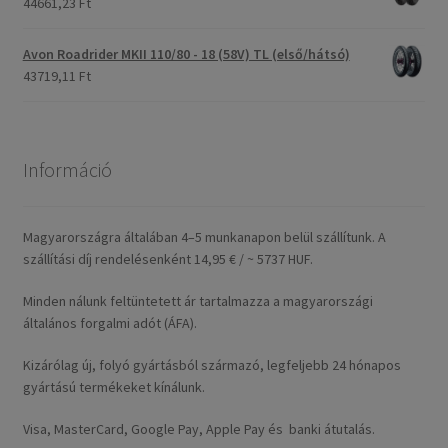
44661,23 Ft
Avon Roadrider MKII 110/80 - 18 (58V) TL (első/hátsó)
43719,11 Ft
Információ
Magyarországra általában 4–5 munkanapon belül szállítunk. A
szállítási díj rendelésenként 14,95 € / ~ 5737 HUF.
Minden nálunk feltüntetett ár tartalmazza a magyarországi
általános forgalmi adót (ÁFA).
Kizárólag új, folyó gyártásból származó, legfeljebb 24 hónapos
gyártású termékeket kínálunk.
Visa, MasterCard, Google Pay, Apple Pay és banki átutalás.