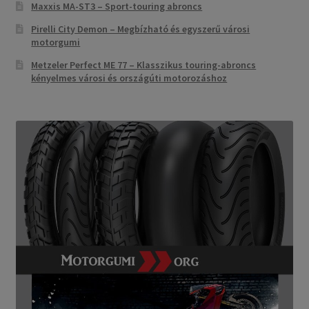
Maxxis MA-ST3 – Sport-touring abroncs
Pirelli City Demon – Megbízható és egyszerű városi
motorgumi
Metzeler Perfect ME 77 – Klasszikus touring-abroncs
kényelmes városi és országúti motorozáshoz