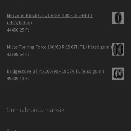
Metzeler Block C TOUR-SP 4.00 - 18 64H TT
(első/hátsó)
44450,25 Ft
Mitas Touring Force 160/60 R 15 67H TL (hátsó gumi)
42198,64 Ft
Bridgestone BT 46 100/90 - 19 57V TL (első gumi)
45505,13 Ft
Gumiabroncs márkák