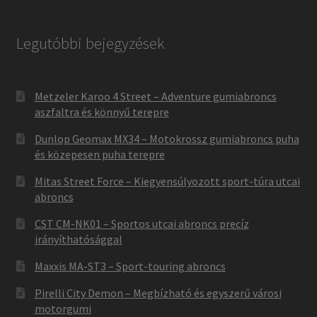
Legutóbbi bejegyzések
Metzeler Karoo 4 Street – Adventure gumiabroncs
aszfaltra és könnyű terepre
Dunlop Geomax MX34 – Motokrossz gumiabroncs puha
és közepesen puha terepre
Mitas Street Force – Kiegyensúlyozott sport-túra utcai
abroncs
CST CM-NK01 – Sportos utcai abroncs precíz
irányíthatósággal
Maxxis MA-ST3 – Sport-touring abroncs
Pirelli City Demon – Megbízható és egyszerű városi
motorgumi