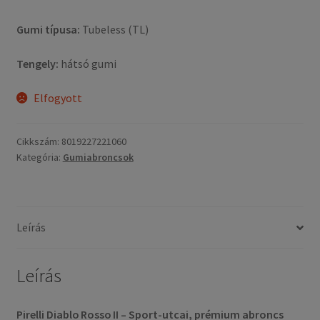
Gumi típusa:
Tubeless (TL)
Tengely:
hátsó gumi
Elfogyott
Cikkszám:
8019227221060
Kategória:
Gumiabroncsok
Leírás
Leírás
Pirelli Diablo Rosso II – Sport-utcai, prémium abroncs