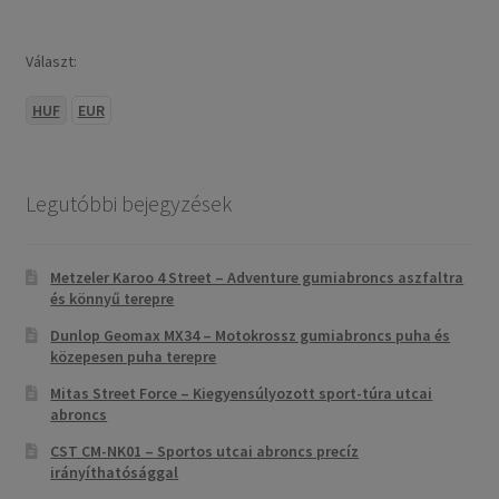
Választ:
HUF
EUR
Legutóbbi bejegyzések
Metzeler Karoo 4 Street – Adventure gumiabroncs aszfaltra
és könnyű terepre
Dunlop Geomax MX34 – Motokrossz gumiabroncs puha és
közepesen puha terepre
Mitas Street Force – Kiegyensúlyozott sport-túra utcai
abroncs
CST CM-NK01 – Sportos utcai abroncs precíz
irányíthatósággal