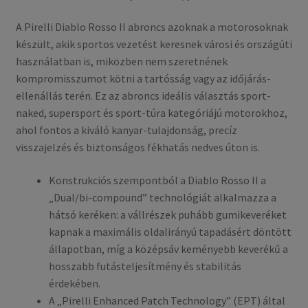
A Pirelli Diablo Rosso II abroncs azoknak a motorosoknak
készült, akik sportos vezetést keresnek városi és országúti
használatban is, miközben nem szeretnének
kompromisszumot kötni a tartósság vagy az időjárás-
ellenállás terén. Ez az abroncs ideális választás sport-
naked, supersport és sport-túra kategóriájú motorokhoz,
ahol fontos a kiváló kanyar-tulajdonság, precíz
visszajelzés és biztonságos fékhatás nedves úton is.
Konstrukciós szempontból a Diablo Rosso II a
„Dual/bi-compound” technológiát alkalmazza a
hátsó keréken: a vállrészek puhább gumikeveréket
kapnak a maximális oldalirányú tapadásért döntött
állapotban, míg a középsáv keményebb keverékű a
hosszabb futásteljesítmény és stabilitás
érdekében.
A „Pirelli Enhanced Patch Technology” (EPT) által