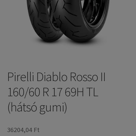
Pirelli Diablo Rosso II
160/60 R 17 69H TL
(hátsó gumi)
36204,04 Ft