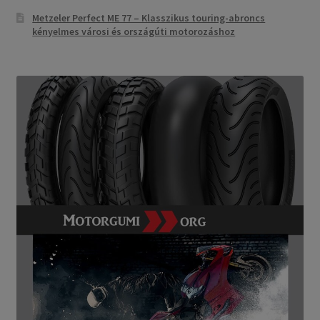
Metzeler Perfect ME 77 – Klasszikus touring-abroncs
kényelmes városi és országúti motorozáshoz