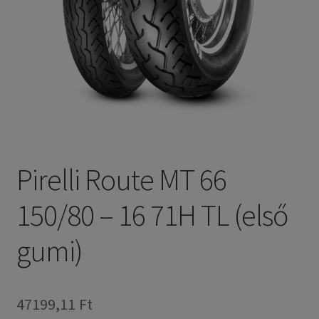
Pirelli Route MT 66
150/80 – 16 71H TL (első
gumi)
47199,11 Ft