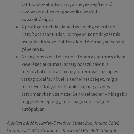
vállblokkokat alkalmaz, amelyek segítik a jó
vízelvezetést és megnövelik a későbbi
kopásállóságot.
A profilgeometria kialakítása pedig célzottan
irányított stabilitást, könnyebb kormányzást és
nyugodtabb vezetést tesz lehetővé még súlyosabb
gépeken is.
Az anyagösszetétel tekintetében az abroncs olyan
keveréket alkalmaz, amely hosszú távon is
megbízható marad: a nagy perem-vastagság és
vastag oldalfal növeli a terhelhetőséget, míg a
futókeverék úgy lett kialakítva, hogy széles
tartományban üzemszerűen viselkedjen – hidegebb
reggeleken éppúgy, mint nagy sebességnél
autópályán.
Ajánlott példák: Harley-Davidson Street Bob, Indian Chief,
Yamaha XV 1900 Stratoliner, Kawasaki VN2000, Triumph