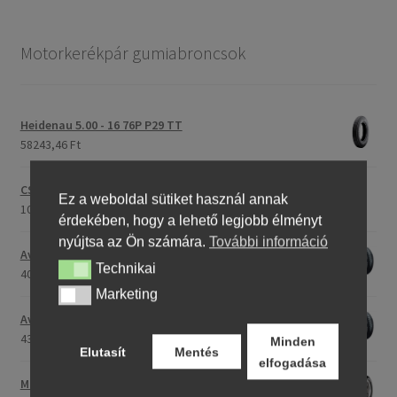
Motorkerékpár gumiabroncsok
Heidenau 5.00 - 16 76P P29 TT
58243,46 Ft
CST C-186 3.00 - 23 59P TT (első/hátsó)
Ez a weboldal sütiket használ annak
107396,28 Ft
érdekében, hogy a lehető legjobb élményt
nyújtsa az Ön számára.
További információ
Avon Roadrider MKII 90/90 - 18 51V TL (első/hátsó)
Technikai
Technikai
40791,20 Ft
Marketing
Marketing
Avon Roadrider MKII 110/80 - 18 (58V) TL (első/hátsó)
43809,26 Ft
Minden
Elutasít
Mentés
elfogadása
Maxxis M-6011 170/80 - 15 77H TL (hátsó gumi)