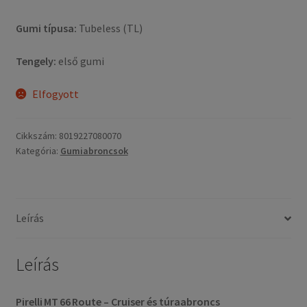
Gumi típusa:
Tubeless (TL)
Tengely:
első gumi
Elfogyott
Cikkszám:
8019227080070
Kategória:
Gumiabroncsok
Leírás
Leírás
Pirelli MT 66 Route – Cruiser és túraabroncs