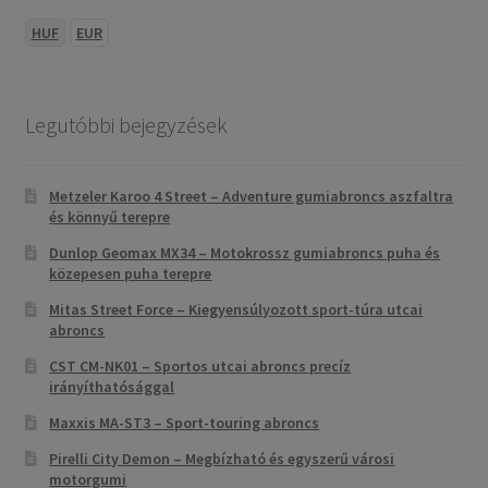
HUF
EUR
Legutóbbi bejegyzések
Metzeler Karoo 4 Street – Adventure gumiabroncs aszfaltra
és könnyű terepre
Dunlop Geomax MX34 – Motokrossz gumiabroncs puha és
közepesen puha terepre
Mitas Street Force – Kiegyensúlyozott sport-túra utcai
abroncs
CST CM-NK01 – Sportos utcai abroncs precíz
irányíthatósággal
Maxxis MA-ST3 – Sport-touring abroncs
Pirelli City Demon – Megbízható és egyszerű városi
motorgumi