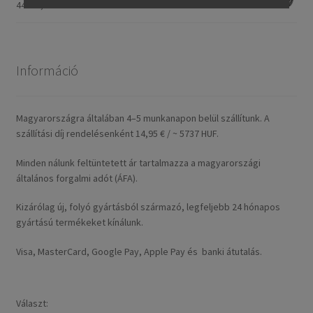
44753,31 Ft
Információ
Magyarországra általában 4–5 munkanapon belül szállítunk. A
szállítási díj rendelésenként 14,95 € / ~ 5737 HUF.
Minden nálunk feltüntetett ár tartalmazza a magyarországi
általános forgalmi adót (ÁFA).
Kizárólag új, folyó gyártásból származó, legfeljebb 24 hónapos
gyártású termékeket kínálunk.
Visa, MasterCard, Google Pay, Apple Pay és banki átutalás.
Választ: