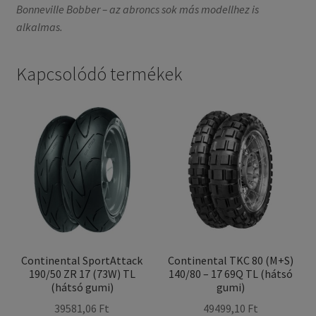
Bonneville Bobber – az abroncs sok más modellhez is
alkalmas.
Kapcsolódó termékek
Continental SportAttack
Continental TKC 80 (M+S)
190/50 ZR 17 (73W) TL
140/80 – 17 69Q TL (hátsó
(hátsó gumi)
gumi)
39581,06 Ft
49499,10 Ft