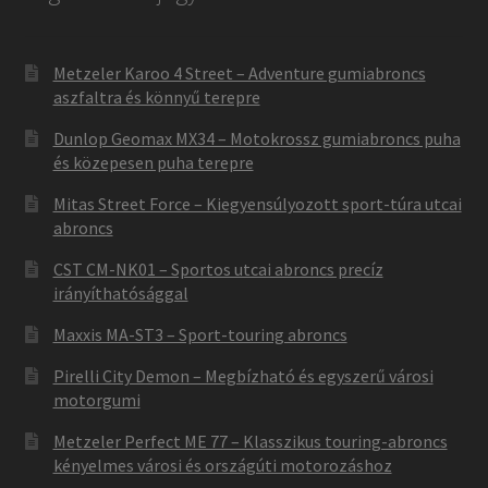
Metzeler Karoo 4 Street – Adventure gumiabroncs
aszfaltra és könnyű terepre
Dunlop Geomax MX34 – Motokrossz gumiabroncs puha
és közepesen puha terepre
Mitas Street Force – Kiegyensúlyozott sport-túra utcai
abroncs
CST CM-NK01 – Sportos utcai abroncs precíz
irányíthatósággal
Maxxis MA-ST3 – Sport-touring abroncs
Pirelli City Demon – Megbízható és egyszerű városi
motorgumi
Metzeler Perfect ME 77 – Klasszikus touring-abroncs
kényelmes városi és országúti motorozáshoz