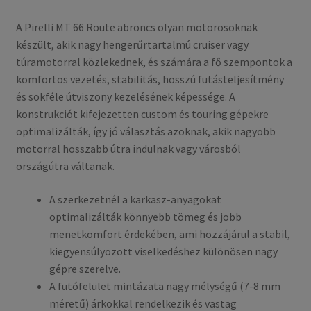
A Pirelli MT 66 Route abroncs olyan motorosoknak
készült, akik nagy hengerűrtartalmú cruiser vagy
túramotorral közlekednek, és számára a fő szempontok a
komfortos vezetés, stabilitás, hosszú futásteljesítmény
és sokféle útviszony kezelésének képessége. A
konstrukciót kifejezetten custom és touring gépekre
optimalizálták, így jó választás azoknak, akik nagyobb
motorral hosszabb útra indulnak vagy városból
országútra váltanak.
A szerkezetnél a karkasz-anyagokat
optimalizálták könnyebb tömeg és jobb
menetkomfort érdekében, ami hozzájárul a stabil,
kiegyensúlyozott viselkedéshez különösen nagy
gépre szerelve.
A futófelület mintázata nagy mélységű (7-8 mm
méretű) árkokkal rendelkezik és vastag