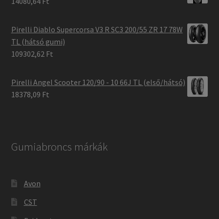
14080,64 Ft
Pirelli Diablo Supercorsa V3 R SC3 200/55 ZR 17 78W
TL (hátsó gumi)
109302,62 Ft
Pirelli Angel Scooter 120/90 - 10 66J TL (első/hátsó)
18378,09 Ft
Gumiabroncs márkák
Avon
CST