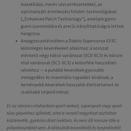
kialakítású, merev vázszerkezetekkel, az
optimalizált érintkezési felület-technológiával
(„Enhanced Patch Technology”), amelyek gyors
gumi-üzemmódra és precíz irányíthatóságra lettek
hangolva.
Anyagösszetételében a Diablo Supercorsa V3 SC
különleges keverékeket alkalmaz: a sorozat
elérhető négy hátsó variánssal (SC0-SC3) és három
első variánssal (SC1-SC3) a különféle használati
célokhoz — a puhább keverékek gyorsabb
melegedést és maximális tapadást kínálnak, a
keményebb keverékek hosszabb élettartamot és
stabilabb teljesítményt.
Ez az abroncs elsősorban sport-naked, supersport vagy sport-
túra gépekhez ajánlott, ahol a vezető nagyrészt aszfalton
közlekedik, gyakran dönt ívekben, és nem áll messze tőle a
pályahasználat sem. A választott keveréktől és használattól