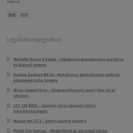
Választ:
HUF
EUR
Legutóbbi bejegyzések
Metzeler Karoo 4 Street – Adventure gumiabroncs aszfaltra
és könnyű terepre
Dunlop Geomax MX34 – Motokrossz gumiabroncs puha és
közepesen puha terepre
Mitas Street Force – Kiegyensúlyozott sport-túra utcai
abroncs
CST CM-NK01 – Sportos utcai abroncs precíz
irányíthatósággal
Maxxis MA-ST3 – Sport-touring abroncs
Pirelli City Demon – Megbízható és egyszerű városi