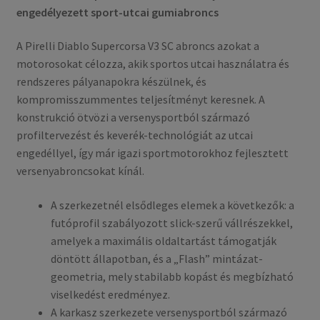
engedélyezett sport-utcai gumiabroncs
A Pirelli Diablo Supercorsa V3 SC abroncs azokat a
motorosokat célozza, akik sportos utcai használatra és
rendszeres pályanapokra készülnek, és
kompromisszummentes teljesítményt keresnek. A
konstrukció ötvözi a versenysportból származó
profiltervezést és keverék-technológiát az utcai
engedéllyel, így már igazi sportmotorokhoz fejlesztett
versenyabroncsokat kínál.
A szerkezetnél elsődleges elemek a következők: a
futóprofil szabályozott slick-szerű vállrészekkel,
amelyek a maximális oldaltartást támogatják
döntött állapotban, és a „Flash” mintázat-
geometria, mely stabilabb kopást és megbízható
viselkedést eredményez.
A karkasz szerkezete versenysportból származó