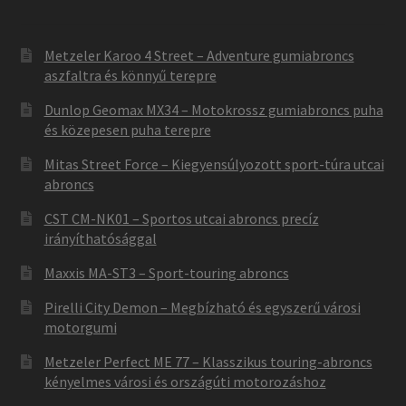
Metzeler Karoo 4 Street – Adventure gumiabroncs
aszfaltra és könnyű terepre
Dunlop Geomax MX34 – Motokrossz gumiabroncs puha
és közepesen puha terepre
Mitas Street Force – Kiegyensúlyozott sport-túra utcai
abroncs
CST CM-NK01 – Sportos utcai abroncs precíz
irányíthatósággal
Maxxis MA-ST3 – Sport-touring abroncs
Pirelli City Demon – Megbízható és egyszerű városi
motorgumi
Metzeler Perfect ME 77 – Klasszikus touring-abroncs
kényelmes városi és országúti motorozáshoz