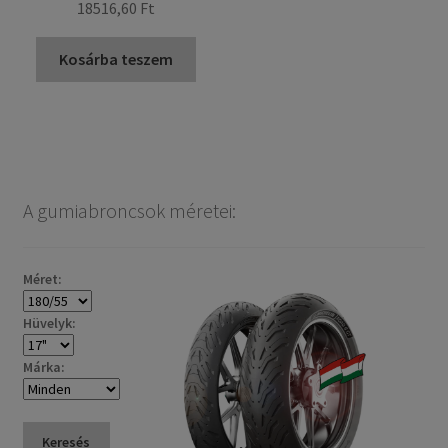
18516,60 Ft
Kosárba teszem
A gumiabroncsok méretei:
Méret:
Hüvelyk:
Márka:
Keresés