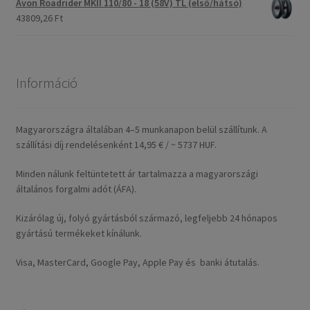
Avon Roadrider MKII 110/80 - 18 (58V) TL (első/hátsó)
43809,26 Ft
Információ
Magyarországra általában 4–5 munkanapon belül szállítunk. A
szállítási díj rendelésenként 14,95 € / ~ 5737 HUF.
Minden nálunk feltüntetett ár tartalmazza a magyarországi
általános forgalmi adót (ÁFA).
Kizárólag új, folyó gyártásból származó, legfeljebb 24 hónapos
gyártású termékeket kínálunk.
Visa, MasterCard, Google Pay, Apple Pay és banki átutalás.