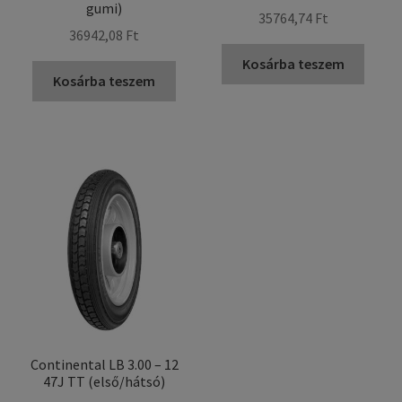
gumi)
35764,74 Ft
36942,08 Ft
Kosárba teszem
Kosárba teszem
Continental LB 3.00 – 12
47J TT (első/hátsó)