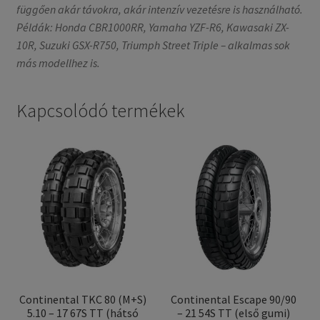
függően akár távokra, akár intenzív vezetésre is használható.
Példák: Honda CBR1000RR, Yamaha YZF-R6, Kawasaki ZX-
10R, Suzuki GSX-R750, Triumph Street Triple – alkalmas sok
más modellhez is.
Kapcsolódó termékek
Continental TKC 80 (M+S)
Continental Escape 90/90
5.10 – 17 67S TT (hátsó
– 21 54S TT (első gumi)