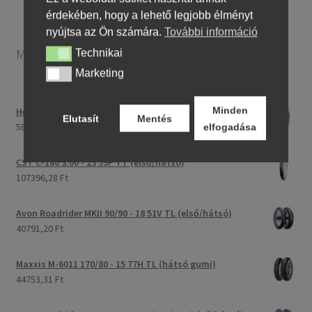
érdekében, hogy a lehető legjobb élményt
nyújtsa az Ön számára.
További információ
Motorkerékpár gumiabroncsok
Technikai
Technikai
Marketing
Marketing
Minden
Heidenau 5.00 - 16 76P P29 TT
Elutasít
Mentés
58243,46 Ft
elfogadása
CST C-186 3.00 - 23 59P TT (első/hátsó)
107396,28 Ft
Avon Roadrider MKII 90/90 - 18 51V TL (első/hátsó)
40791,20 Ft
Maxxis M-6011 170/80 - 15 77H TL (hátsó gumi)
44753,31 Ft