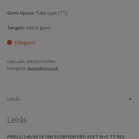
Gumi típusa:
Tube type (TT)
Tengely:
hátsó gumi
Elfogyott
Cikkszám:
8019227310764
Kategória:
Gumiabroncsok
Leírás
Leírás
PIRELLI 140/80 18 70M SCORPION PRO SOFT M+S TT REA