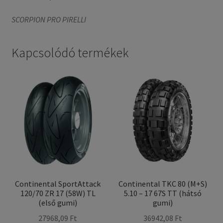
SCORPION PRO PIRELLI
Kapcsolódó termékek
Continental SportAttack
Continental TKC 80 (M+S)
120/70 ZR 17 (58W) TL
5.10 – 17 67S TT (hátsó
(első gumi)
gumi)
27968,09 Ft
36942,08 Ft