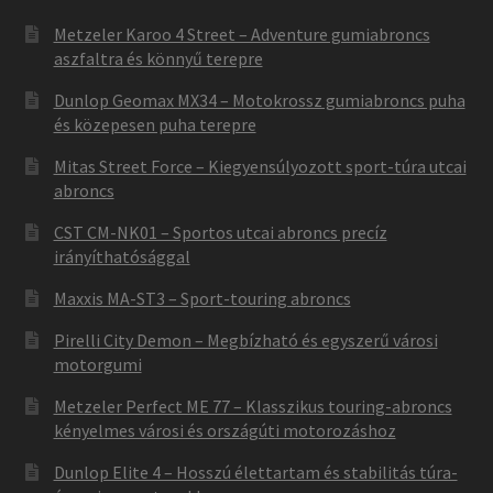
Metzeler Karoo 4 Street – Adventure gumiabroncs
aszfaltra és könnyű terepre
Dunlop Geomax MX34 – Motokrossz gumiabroncs puha
és közepesen puha terepre
Mitas Street Force – Kiegyensúlyozott sport-túra utcai
abroncs
CST CM-NK01 – Sportos utcai abroncs precíz
irányíthatósággal
Maxxis MA-ST3 – Sport-touring abroncs
Pirelli City Demon – Megbízható és egyszerű városi
motorgumi
Metzeler Perfect ME 77 – Klasszikus touring-abroncs
kényelmes városi és országúti motorozáshoz
Dunlop Elite 4 – Hosszú élettartam és stabilitás túra-