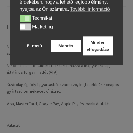
érdekében, hogy a lehető legjobb élményt
nyújtsa az Ön számára.
További információ
Technikai
Technikai
Információ
Marketing
Marketing
Minden
Elutasít
Mentés
Magyarországra általában 4–5 munkanapon belül szállítunk. A
elfogadása
szállítási díj rendelésenként 14,95 € / ~ 5737 HUF.
Minden nálunk feltüntetett ár tartalmazza a magyarországi
általános forgalmi adót (ÁFA).
Kizárólag új, folyó gyártásból származó, legfeljebb 24 hónapos
gyártású termékeket kínálunk.
Visa, MasterCard, Google Pay, Apple Pay és banki átutalás.
Választ: