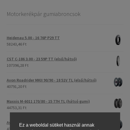
Motorkerékpár gumiabroncsok
Heidenau 5.00 - 16 76P P29 TT
58243,46 Ft
CST C-186 3.00 - 23 59P TT (első/hátsó)
107396,28 Ft
Avon Roadrider MKII 90/90 - 18 51V TL (első/hátsó)
40791,20 Ft
Maxxis M-6011 170/80 - 15 77H TL (hátsó gumi)
44753,31 Ft
Avon Roadrider MKII 110/80 - 18 (58V) TL (első/hátsó)
Ez a weboldal sütiket használ annak
43809,26 Ft