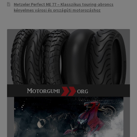
Metzeler Perfect ME 77 – Klasszikus touring-abroncs
kényelmes városi és országúti motorozáshoz