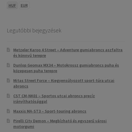
HUF
EUR
Legutóbbi bejegyzések
Metzeler Karoo 4 Street – Adventure gumiabroncs aszfaltra
és könnyű terepre
Dunlop Geomax MX34 – Motokrossz gumiabroncs puha és
közepesen puha terepre
Mitas Street Force – Kiegyensúlyozott sport-túra utcai
abroncs
CST CM-NK01 – Sportos utcai abroncs precíz
irányíthatósággal
Maxxis MA-ST3 – Sport-touring abroncs
Pirelli City Demon – Megbízható és egyszerű városi
motorgumi