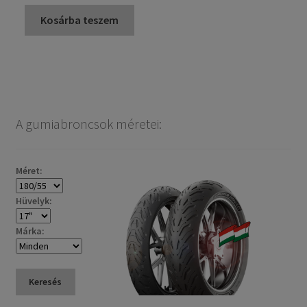
Kosárba teszem
A gumiabroncsok méretei:
Méret:
Hüvelyk:
Márka:
Keresés