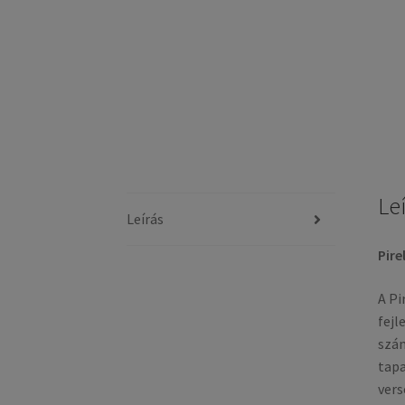
Le
Leírás
Pire
A Pi
fejl
szám
tapa
vers