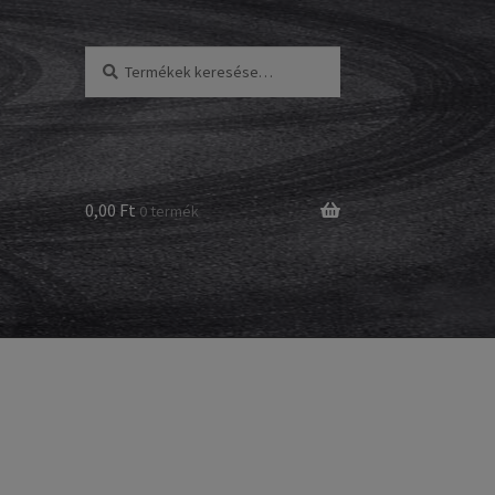
Keresés
Keresés
a
következőre:
0,00 Ft
0 termék