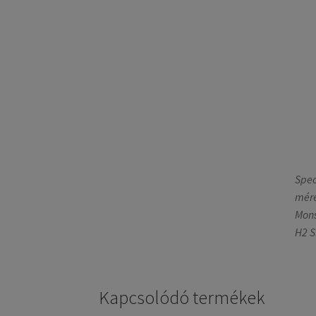
Spec
mére
Mons
H2 S
Kapcsolódó termékek