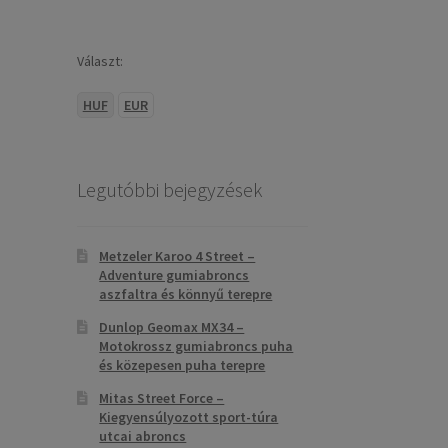
Választ:
HUF
EUR
Legutóbbi bejegyzések
Metzeler Karoo 4 Street –
Adventure gumiabroncs
aszfaltra és könnyű terepre
Dunlop Geomax MX34 –
Motokrossz gumiabroncs puha
és közepesen puha terepre
Mitas Street Force –
Kiegyensúlyozott sport-túra
utcai abroncs