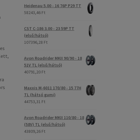
Heidenau 5.00 - 16 76P P29 TT
58243,46 Ft
a
CST C-186 3.00 - 23 59P TT
(első/hátsó)
107396,28 Ft
tes
lett,
Avon Roadrider MKII 90/90 - 18
51V TL (első/hátsó)
40791,20 Ft
ra
ors
Maxxis M-6011 170/80 - 15 77H
TL (hátsó gumi)
44753,31 Ft
Avon Roadrider MKII 110/80 - 18
(58V) TL (első/hátsó)
43809,26 Ft