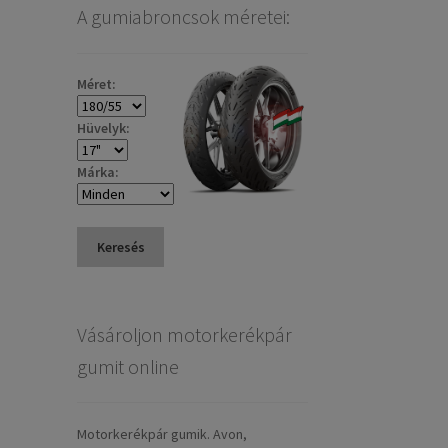
A gumiabroncsok méretei:
Méret:
Hüvelyk:
Márka:
Keresés
Vásároljon motorkerékpár
gumit online
Motorkerékpár gumik. Avon,