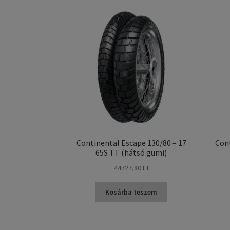
Continental Escape 130/80 – 17
Cont
65S TT (hátsó gumi)
44727,80 Ft
Kosárba teszem