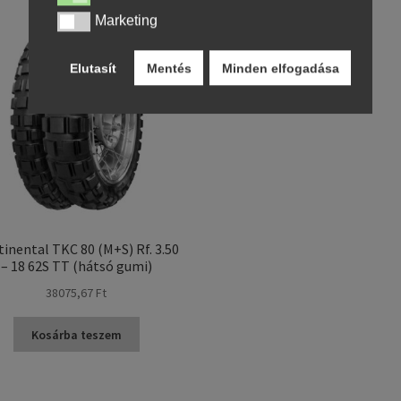
Marketing
Marketing
Elutasít
Mentés
Minden elfogadása
inental TKC 80 (M+S) Rf. 3.50
– 18 62S TT (hátsó gumi)
38075,67 Ft
Kosárba teszem