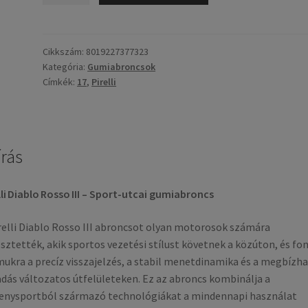
Rosso
III
(K)
Cikkszám:
8019227377323
Kategória:
Gumiabroncsok
120/70
Címkék:
17
,
Pirelli
ZR
17
(58W)
TL
írás
(első
gumi)
mennyiség
lli Diablo Rosso III – Sport-utcai gumiabroncs
relli Diablo Rosso III abroncsot olyan motorosok számára
esztették, akik sportos vezetési stílust követnek a közúton, és fo
ukra a precíz visszajelzés, a stabil menetdinamika és a megbízh
dás változatos útfelületeken. Ez az abroncs kombinálja a
enysportból származó technológiákat a mindennapi használat