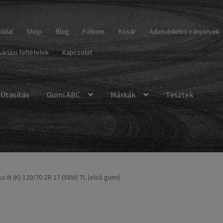
oldal
Shop
Blog
Fiókom
Kosár
Adatvédelmi irányelvek
árlási feltételek
Kapcsolat
Utasítás
Gumi ABC
Márkák
Tesztek
so III (K) 120/70 ZR 17 (58W) TL (első gumi)