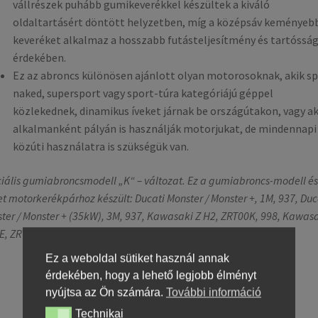
vállrészek puhább gumikeverékkel készültek a kiváló
oldaltartásért döntött helyzetben, míg a középsáv keményeb
keveréket alkalmaz a hosszabb futásteljesítmény és tartóssá
érdekében.
Ez az abroncs különösen ajánlott olyan motorosoknak, akik sp
naked, supersport vagy sport-túra kategóriájú géppel
közlekednek, dinamikus íveket járnak be országútakon, vagy a
alkalmanként pályán is használják motorjukat, de mindennapi
közúti használatra is szükségük van.
iális gumiabroncsmodell „K“ – változat. Ez a gumiabroncs-modell és
t motorkerékpárhoz készült: Ducati Monster / Monster +, 1M, 937, Duc
ter / Monster + (35kW), 3M, 937, Kawasaki Z H2, ZRT00K, 998, Kawasa
E, ZRT00P-R1, 998. Más motorkerékpárokhoz is alkalmas.
Ez a weboldal sütiket használ annak
érdekében, hogy a lehető legjobb élményt
nyújtsa az Ön számára.
További információ
Technikai
Technikai