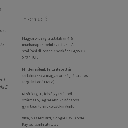
b
g
Információ
ort-
Magyarországra általában 4–5
kár
munkanapon belül szállítunk. A
szállítási díj rendelésenként 14,95 € / ~
5737 HUF.
Minden nálunk feltüntetett ár
tartalmazza a magyarországi általános
ati
forgalmi adót (ÁFA).
ki Z
Kizárólag új, folyó gyártásból
származó, legfeljebb 24 hónapos
gyártású termékeket kínálunk.
Visa, MasterCard, Google Pay, Apple
Pay és banki átutalás.