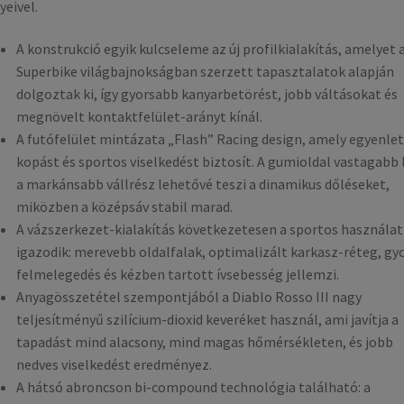
yeivel.
A konstrukció egyik kulcseleme az új profilkialakítás, amelyet 
Superbike világbajnokságban szerzett tapasztalatok alapján
dolgoztak ki, így gyorsabb kanyarbetörést, jobb váltásokat és
megnövelt kontaktfelület-arányt kínál.
A futófelület mintázata „Flash” Racing design, amely egyenle
kopást és sportos viselkedést biztosít. A gumioldal vastagabb 
a markánsabb vállrész lehetővé teszi a dinamikus dőléseket,
miközben a középsáv stabil marad.
A vázszerkezet-kialakítás következetesen a sportos használat
igazodik: merevebb oldalfalak, optimalizált karkasz-réteg, gy
felmelegedés és kézben tartott ívsebesség jellemzi.
Anyagösszetétel szempontjából a Diablo Rosso III nagy
teljesítményű szilícium-dioxid keveréket használ, ami javítja a
tapadást mind alacsony, mind magas hőmérsékleten, és jobb
nedves viselkedést eredményez.
A hátsó abroncson bi-compound technológia található: a