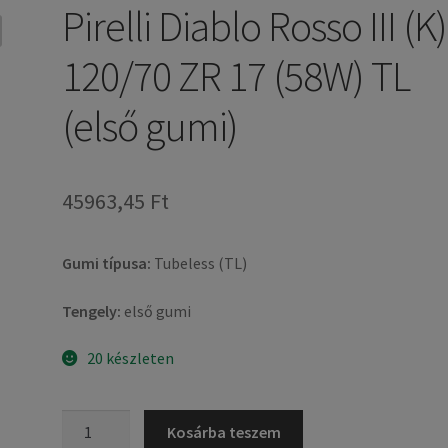
Pirelli Diablo Rosso III (K)
120/70 ZR 17 (58W) TL
(első gumi)
45963,45 Ft
Gumi típusa:
Tubeless (TL)
Tengely:
első gumi
20 készleten
Pirelli
Kosárba teszem
Diablo