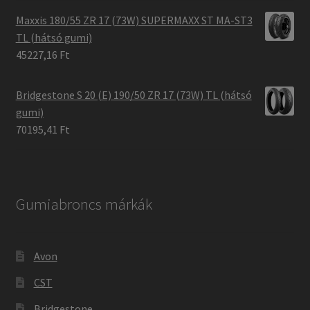
Maxxis 180/55 ZR 17 (73W) SUPERMAXX ST MA-ST3
TL (hátsó gumi)
45227,16 Ft
Bridgestone S 20 (E) 190/50 ZR 17 (73W) TL (hátsó
gumi)
70195,41 Ft
Gumiabroncs márkák
Avon
CST
Bridgestone