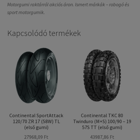
Motorgumi raktárról akciós áron. Ismert márkák – robogó és
sport motorgumik.
Kapcsolódó termékek
Continental SportAttack
Continental TKC 80
120/70 ZR 17 (58W) TL
Twinduro (M+S) 100/90 – 19
(első gumi)
57S TT (első gumi)
27968,09 Ft
43987,86 Ft