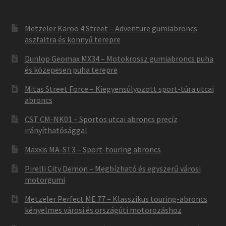
Metzeler Karoo 4 Street – Adventure gumiabroncs
aszfaltra és könnyű terepre
Dunlop Geomax MX34 – Motokrossz gumiabroncs puha
és közepesen puha terepre
Mitas Street Force – Kiegyensúlyozott sport-túra utcai
abroncs
CST CM-NK01 – Sportos utcai abroncs precíz
irányíthatósággal
Maxxis MA-ST3 – Sport-touring abroncs
Pirelli City Demon – Megbízható és egyszerű városi
motorgumi
Metzeler Perfect ME 77 – Klasszikus touring-abroncs
kényelmes városi és országúti motorozáshoz