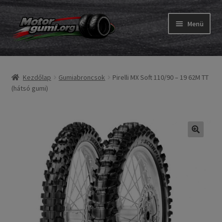
Ugrás
Kilépés
Menü
a
a
navigációhoz
tartalomba
Expand
Gumik
child
Kezdőlap
Gumiabroncsok
Pirelli MX Soft 110/90 – 19 62M TT
menu
Expand
Belső gumi és szalag
(hátsó gumi)
child
menu
Utasítás
Expand
Gumi ABC
child
menu
Expand
Márkák
child
menu
Tesztek
Kapcs.