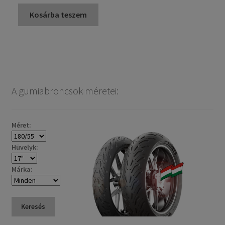
Kosárba teszem
A gumiabroncsok méretei:
Méret:
Hüvelyk:
Márka:
Keresés