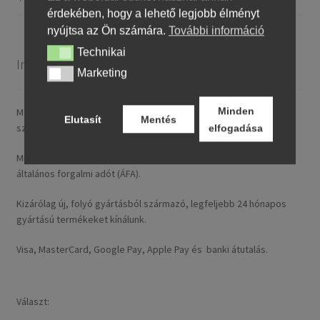
érdekében, hogy a lehető legjobb élményt
nyújtsa az Ön számára.
További információ
Technikai
Technikai
Információ
Marketing
Marketing
Minden
Magyarországra általában 4–5 munkanapon belül szállítunk. A
Elutasít
Mentés
szállítási díj rendelésenként 14,95 € / ~ 5737 HUF.
elfogadása
Minden nálunk feltüntetett ár tartalmazza a magyarországi
általános forgalmi adót (ÁFA).
Kizárólag új, folyó gyártásból származó, legfeljebb 24 hónapos
gyártású termékeket kínálunk.
Visa, MasterCard, Google Pay, Apple Pay és banki átutalás.
Választ: