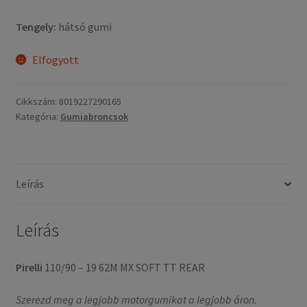
Tengely:
hátsó gumi
Elfogyott
Cikkszám:
8019227290165
Kategória:
Gumiabroncsok
Leírás
Leírás
Pirelli
110/90 – 19 62M MX SOFT TT REAR
Szerezd meg a legjobb motorgumikat a legjobb áron.