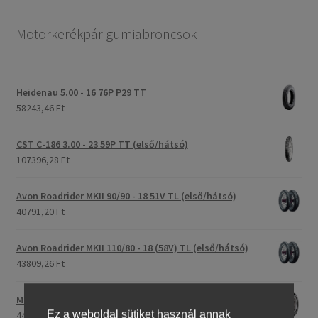
Motorkerékpár gumiabroncsok
Heidenau 5.00 - 16 76P P29 TT
58243,46 Ft
CST C-186 3.00 - 23 59P TT (első/hátsó)
107396,28 Ft
Avon Roadrider MKII 90/90 - 18 51V TL (első/hátsó)
40791,20 Ft
Avon Roadrider MKII 110/80 - 18 (58V) TL (első/hátsó)
43809,26 Ft
Maxxis M-6011 170/80 - 15 77H TL (hátsó gumi)
Ez a weboldal sütiket használ annak
44753,31 Ft