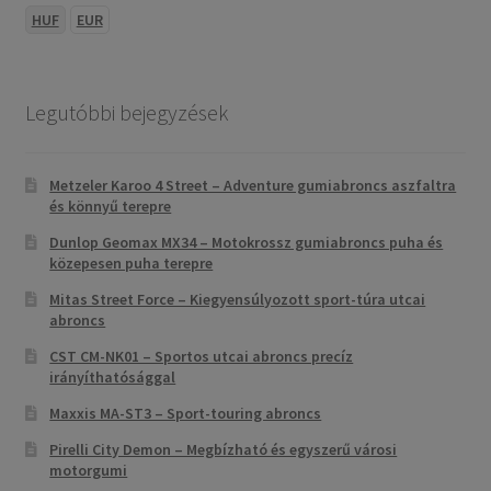
HUF
EUR
Legutóbbi bejegyzések
Metzeler Karoo 4 Street – Adventure gumiabroncs aszfaltra
és könnyű terepre
Dunlop Geomax MX34 – Motokrossz gumiabroncs puha és
közepesen puha terepre
Mitas Street Force – Kiegyensúlyozott sport-túra utcai
abroncs
CST CM-NK01 – Sportos utcai abroncs precíz
irányíthatósággal
Maxxis MA-ST3 – Sport-touring abroncs
Pirelli City Demon – Megbízható és egyszerű városi
motorgumi