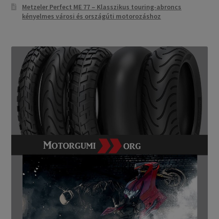
Metzeler Perfect ME 77 – Klasszikus touring-abroncs
kényelmes városi és országúti motorozáshoz