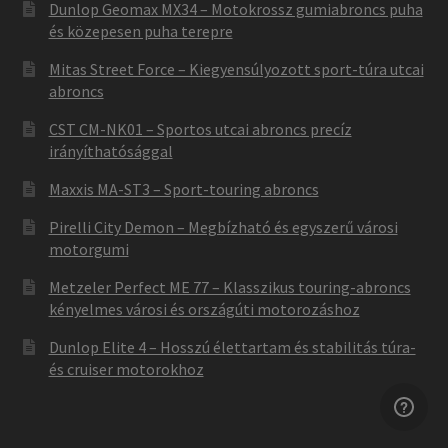
Dunlop Geomax MX34 – Motokrossz gumiabroncs puha
és közepesen puha terepre
Mitas Street Force – Kiegyensúlyozott sport-túra utcai
abroncs
CST CM-NK01 – Sportos utcai abroncs precíz
irányíthatósággal
Maxxis MA-ST3 – Sport-touring abroncs
Pirelli City Demon – Megbízható és egyszerű városi
motorgumi
Metzeler Perfect ME 77 – Klasszikus touring-abroncs
kényelmes városi és országúti motorozáshoz
Dunlop Elite 4 – Hosszú élettartam és stabilitás túra-
és cruiser motorokhoz