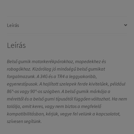
160/80-
16
33G
Leírás
/
90°
szög
Leírás
mennyiség
Belső gumik motorkerékpárokhoz, mopedekhez és
robogókhoz. Kizárólag jó minőségű belső gumikat
forgalmazunk. A 34G és a TR4 a leggyakoribb,
egyenestípusok. A hajlított szelepek ferde kivitelűek, például
86°-os vagy 90°-os szögben. A belső gumik márkája a
mérettől és a belső gumi típusától függően változhat. Ha nem
találja, amit keres, vagy nem biztos a megfelelő
kompatibilitásban, kérjük, vegye fel velünk a kapcsolatot,
szívesen segítünk.