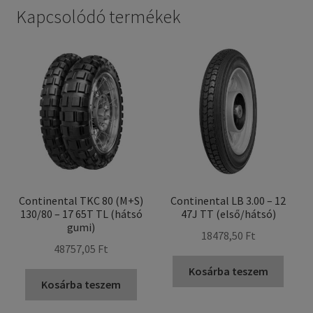
Kapcsolódó termékek
Continental TKC 80 (M+S)
Continental LB 3.00 – 12
130/80 – 17 65T TL (hátsó
47J TT (első/hátsó)
gumi)
18478,50 Ft
48757,05 Ft
Kosárba teszem
Kosárba teszem