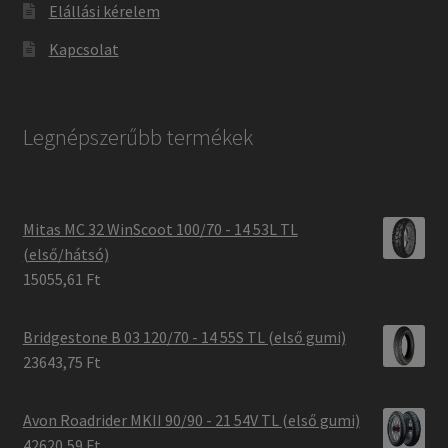
Elállási kérelem
Kapcsolat
Legnépszerűbb termékek
Mitas MC 32 WinScoot 100/70 - 14 53L TL
(első/hátsó)
15055,61 Ft
Bridgestone B 03 120/70 - 14 55S TL (első gumi)
23643,75 Ft
Avon Roadrider MKII 90/90 - 21 54V TL (első gumi)
42620,59 Ft