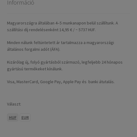
Információ
Magyarországra általában 4–5 munkanapon belül szállítunk. A
szállítási díj rendelésenként 14,95 € / ~ 5737 HUF.
Minden nálunk feltüntetett ár tartalmazza a magyarországi
általános forgalmi adót (ÁFA).
Kizárólag új, folyó gyártásból származó, legfeljebb 24 hónapos
gyártású termékeket kínálunk.
Visa, MasterCard, Google Pay, Apple Pay és banki átutalás.
Választ:
HUF
EUR