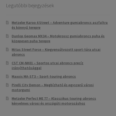
Legutóbbi bejegyzések
Metzeler Karoo 4 Street – Adventure gumiabroncs aszfaltra
és könnyű terepre
Dunlop Geomax MX34 – Motokrossz gumiabroncs puha és
közepesen puha terepre
Mitas Street Force – Kiegyensúlyozott sport-túra utcai
abroncs
CST CM-NK01 – Sportos utcai abroncs precíz
irányíthatósággal
Maxxis MA-ST3 – Sport-touring abroncs
Pirelli City Demon – Megbízható és egyszerű városi
motorgumi
Metzeler Perfect ME 77 – Klasszikus touring-abroncs
kényelmes városi és országúti motorozáshoz