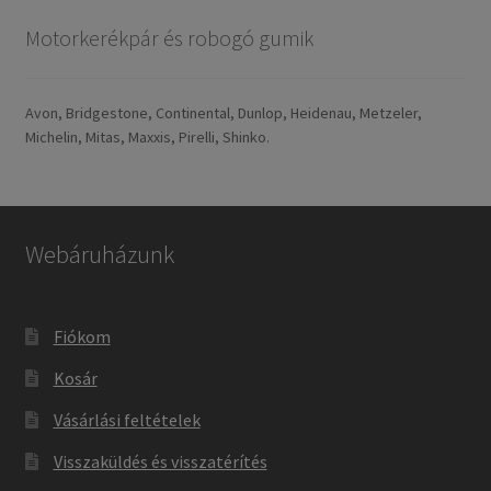
Motorkerékpár és robogó gumik
Avon, Bridgestone, Continental, Dunlop, Heidenau, Metzeler,
Michelin, Mitas, Maxxis, Pirelli, Shinko.
Webáruházunk
Fiókom
Kosár
Vásárlási feltételek
Visszaküldés és visszatérítés