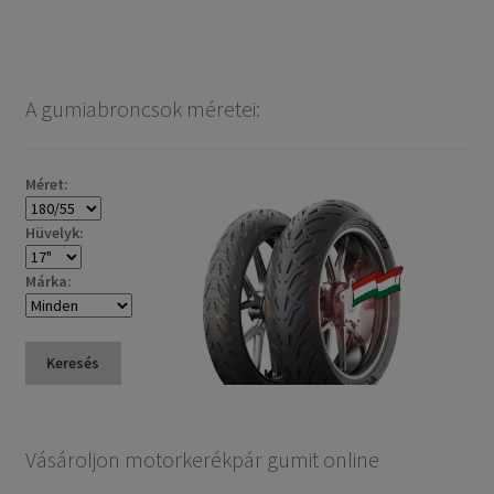
A gumiabroncsok méretei:
Méret:
Hüvelyk:
Márka:
Keresés
Vásároljon motorkerékpár gumit online