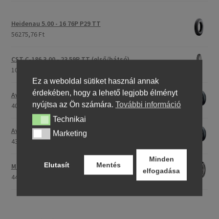
Heidenau 5.00 - 16 76P P29 TT
56275,76 Ft
CST C-186 3.00 - 23 59P TT (első/hátsó)
107175,30 Ft
Ez a weboldal sütiket használ annak
érdekében, hogy a lehető legjobb élményt
Avon Roadrider MKII 90/90 - 18 51V TL (első/hátsó)
nyújtsa az Ön számára.
További információ
40707,26 Ft
Technikai
Technikai
Avon Roadrider MKII 110/80 - 18 (58V) TL (első/hátsó)
Marketing
Marketing
43719,11 Ft
Minden
Elutasít
Mentés
Maxxis M-6011 170/80 - 15 77H TL (hátsó gumi)
elfogadása
44661,23 Ft