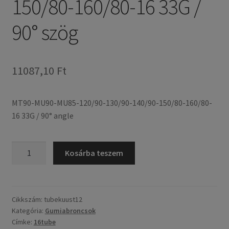
150/80-160/80-16 33G /
90° szög
11087,10 Ft
MT90-MU90-MU85-120/90-130/90-140/90-150/80-160/80-
16 33G / 90° angle
MT90-
Kosárba teszem
MU90-
MU85-
120/90-
130/90-
Cikkszám:
tubekuust12
Kategória:
Gumiabroncsok
140/90-
Címke:
16tube
150/80-