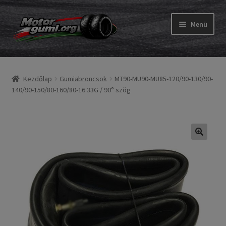
Ugrás
Kilépés
Menü
a
a
navigációhoz
tartalomba
Expand
Gumik
child
Kezdőlap
Gumiabroncsok
MT90-MU90-MU85-120/90-130/90-
menu
Expand
Belső gumi és szalag
140/90-150/80-160/80-16 33G / 90° szög
child
menu
Utasítás
Expand
Gumi ABC
child
menu
Expand
Márkák
child
menu
Tesztek
Kapcs.