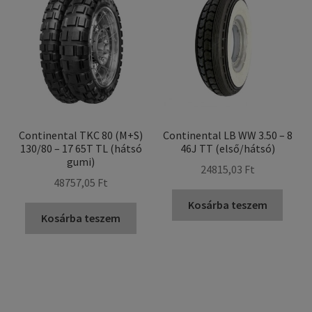
Continental TKC 80 (M+S)
Continental LB WW 3.50 – 8
130/80 – 17 65T TL (hátsó
46J TT (első/hátsó)
gumi)
24815,03 Ft
48757,05 Ft
Kosárba teszem
Kosárba teszem