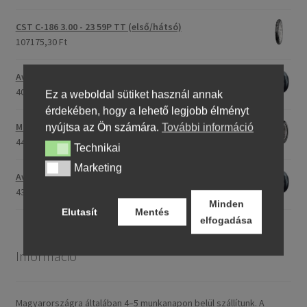
CST C-186 3.00 - 23 59P TT (első/hátsó)
107175,30 Ft
Avon Roadrider MKII 90/90 - 18 51V TL (első/hátsó)
40707,26 Ft
Ez a weboldal sütiket használ annak
érdekében, hogy a lehető legjobb élményt
Maxxis M-6011 170/80 - 15 77H TL (hátsó gumi)
nyújtsa az Ön számára.
További információ
44661,23 Ft
Technikai
Technikai
Marketing
Marketing
Avon Roadrider MKII 110/80 - 18 (58V) TL (első/hátsó)
43719,11 Ft
Minden
Elutasít
Mentés
elfogadása
Információ
Magyarországra általában 4–5 munkanapon belül szállítunk. A