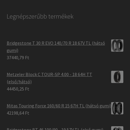
Legnépszerűbb termékek
Bridgestone T 30 R EVO 140/70 R 18 67V TL (hátsó
gumi)
37440,79 Ft
Metzeler Block C TOUR-SP 4.00 - 18 64H TT
(első/hátsó)
44450,25 Ft
Mitas Touring Force 160/60 R 15 67H TL (hátsó gumi)
42198,64 Ft
Bridgestone BT 46 100/90 - 19 57V TL (első gumi)