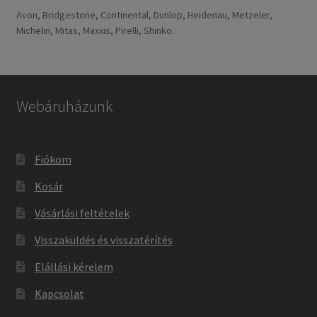
Avon, Bridgestone, Continental, Dunlop, Heidenau, Metzeler,
Michelin, Mitas, Maxxis, Pirelli, Shinko.
Webáruházunk
Fiókom
Kosár
Vásárlási feltételek
Visszaküldés és visszatérítés
Elállási kérelem
Kapcsolat