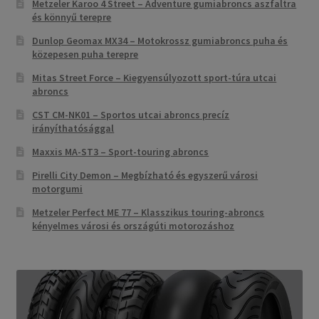
Metzeler Karoo 4 Street – Adventure gumiabroncs aszfaltra
és könnyű terepre
Dunlop Geomax MX34 – Motokrossz gumiabroncs puha és
közepesen puha terepre
Mitas Street Force – Kiegyensúlyozott sport-túra utcai
abroncs
CST CM-NK01 – Sportos utcai abroncs precíz
irányíthatósággal
Maxxis MA-ST3 – Sport-touring abroncs
Pirelli City Demon – Megbízható és egyszerű városi
motorgumi
Metzeler Perfect ME 77 – Klasszikus touring-abroncs
kényelmes városi és országúti motorozáshoz