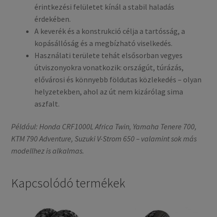
érintkezési felületet kínál a stabil haladás
érdekében.
A keverék és a konstrukció célja a tartósság, a
kopásállóság és a megbízható viselkedés.
Használati területe tehát elsősorban vegyes
útviszonyokra vonatkozik: országút, túrázás,
elővárosi és könnyebb földutas közlekedés – olyan
helyzetekben, ahol az út nem kizárólag sima
aszfalt.
Például: Honda CRF1000L Africa Twin, Yamaha Tenere 700,
KTM 790 Adventure, Suzuki V-Strom 650 – valamint sok más
modellhez is alkalmas.
Kapcsolódó termékek