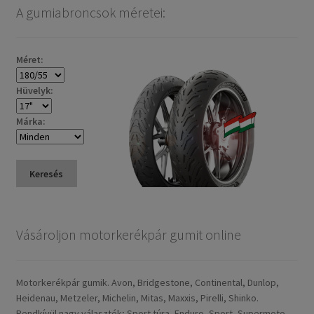
A gumiabroncsok méretei:
Méret:
Hüvelyk:
Márka:
Keresés
Vásároljon motorkerékpár gumit online
Motorkerékpár gumik. Avon, Bridgestone, Continental, Dunlop,
Heidenau, Metzeler, Michelin, Mitas, Maxxis, Pirelli, Shinko.
Rendkívül nagy választék; Sport túra, Enduro, Sport, Supermoto,