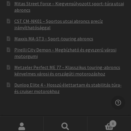
Mitas Street Force – Kiegyensúlyozott sport-túra utcai
abroncs
CST CM-NK01 – Sportos utcai abroncs precíz
irányíthatósággal
Maxxis MA-ST3 – Sport-touring abroncs
Pirelli City Demon – Megbízható és egyszerű városi
motorgumi
Metzeler Perfect ME 77 – Klasszikus touring-abroncs
kényelmes városi és országúti motorozáshoz
Dunlop Elite 4 – Hosszú élettartam és stabilitás túra-
és cruiser motorokhoz
0
Keresés
Keresés