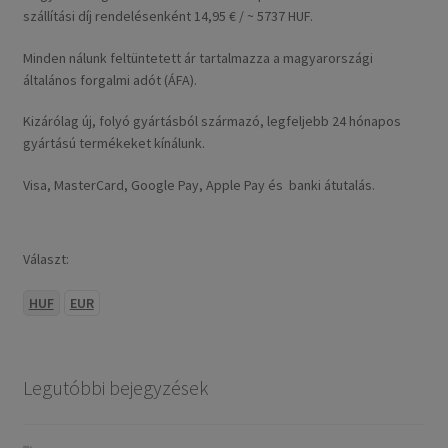
szállítási díj rendelésenként 14,95 € / ~ 5737 HUF.
Minden nálunk feltüntetett ár tartalmazza a magyarországi
általános forgalmi adót (ÁFA).
Kizárólag új, folyó gyártásból származó, legfeljebb 24 hónapos
gyártású termékeket kínálunk.
Visa, MasterCard, Google Pay, Apple Pay és banki átutalás.
Választ:
HUF
EUR
Legutóbbi bejegyzések