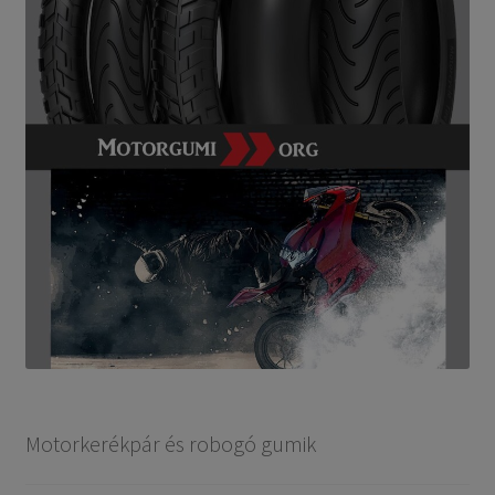
Motorkerékpár és robogó gumik