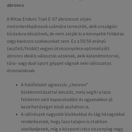
abroncs
A Mitas Enduro Trail E-07 abroncsot olyan
motorkerékpárosok számára tervezték, akik országúti
túrázásra készülnek, de nem zárják ki a könnyebb földutas
vagy kavicsos szakaszokat sem. Ez a 50/50 arányú
(aszfalt/földút) vegyes útviszonyokra optimalizált
abroncs ideális választás azoknak, akik kalandmotorral,
túra- vagy dual sport géppel vágnak neki változatos
útvonalaknak.
A futófelület agresszív „chevron”
blokkmintázattal készült, mely segíti a laza
felületen való kapaszkodást és ugyanakkor jó
kezelhetőséget kínál aszfalton is.
A vállrészek nagyobb blokkokkal és tág hézagokkal
rendelkeznek, hogy laza talajon is stabilan
viselkedjenek, míg a központi rész viszonylag nagy