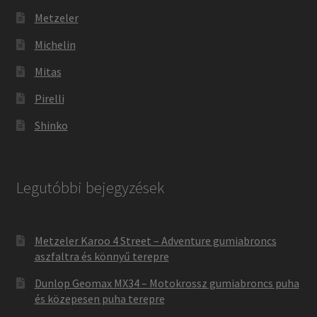
Metzeler
Michelin
Mitas
Pirelli
Shinko
Legutóbbi bejegyzések
Metzeler Karoo 4 Street – Adventure gumiabroncs
aszfaltra és könnyű terepre
Dunlop Geomax MX34 – Motokrossz gumiabroncs puha
és közepesen puha terepre