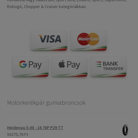
Robogó, Chopper & Cruiser kategóriákban.
Motorkerékpár gumiabroncsok
Heidenau 5.00 - 16 76P P29 TT
56275,76 Ft