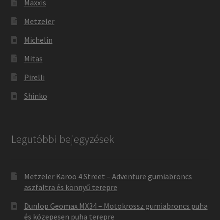
Maxxis
Metzeler
Michelin
Mitas
Pirelli
Shinko
Legutóbbi bejegyzések
Metzeler Karoo 4 Street – Adventure gumiabroncs
aszfaltra és könnyű terepre
Dunlop Geomax MX34 – Motokrossz gumiabroncs puha
és közepesen puha terepre