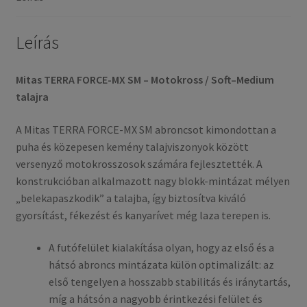
TT
(hátsó
gumi)
Leírás
mennyiség
Mitas TERRA FORCE-MX SM – Motokross / Soft–Medium
talajra
A Mitas TERRA FORCE-MX SM abroncsot kimondottan a
puha és közepesen kemény talajviszonyok között
versenyző motokrosszosok számára fejlesztették. A
konstrukcióban alkalmazott nagy blokk-mintázat mélyen
„belekapaszkodik” a talajba, így biztosítva kiváló
gyorsítást, fékezést és kanyarívet még laza terepen is.
A futófelület kialakítása olyan, hogy az első és a
hátsó abroncs mintázata külön optimalizált: az
első tengelyen a hosszabb stabilitás és iránytartás,
míg a hátsón a nagyobb érintkezési felület és