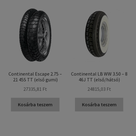
Continental Escape 2.75 –
Continental LB WW 3.50 – 8
21 45S TT (első gumi)
46J TT (első/hátsó)
27335,81 Ft
24815,03 Ft
Kosárba teszem
Kosárba teszem