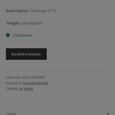
Gumi típusa:
Tube type (TT)
Tengely:
hátsó gumi
1 készleten
Mitas
Kosárba teszem
Terra
Force-
MX
SM
Cikkszám:
3831126107055
Kategória:
Gumiabroncsok
(RY)
Címkék:
14
,
Mitas
90/100
-
14
49M
Leírás