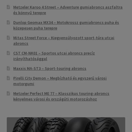
Metzeler Karoo 4 Street – Adventure gumiabroncs aszfaltra
és könnyű terepre
Dunlop Geomax MX34 – Motokrossz gumiabroncs puha és
közepesen puha terepre
Mitas Street Force – Kiegyensúlyozott sport-túra utcai
abroncs
CST CM-NK01 – Sportos utcai abroncs precíz
irányíthatósággal
Maxxis MA-ST3 – Sport-touring abroncs
Pirelli City Demon – Megbízható és egyszerű városi
motorgumi
Metzeler Perfect ME 77 – Klasszikus touring-abroncs
kényelmes városi és országúti motorozáshoz