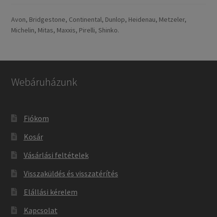
Avon, Bridgestone, Continental, Dunlop, Heidenau, Metzeler,
Michelin, Mitas, Maxxis, Pirelli, Shinko.
Webáruházunk
Fiókom
Kosár
Vásárlási feltételek
Visszaküldés és visszatérítés
Elállási kérelem
Kapcsolat