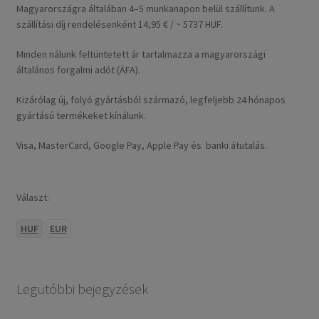
Magyarországra általában 4–5 munkanapon belül szállítunk. A
szállítási díj rendelésenként 14,95 € / ~ 5737 HUF.
Minden nálunk feltüntetett ár tartalmazza a magyarországi
általános forgalmi adót (ÁFA).
Kizárólag új, folyó gyártásból származó, legfeljebb 24 hónapos
gyártású termékeket kínálunk.
Visa, MasterCard, Google Pay, Apple Pay és banki átutalás.
Választ:
HUF
EUR
Legutóbbi bejegyzések