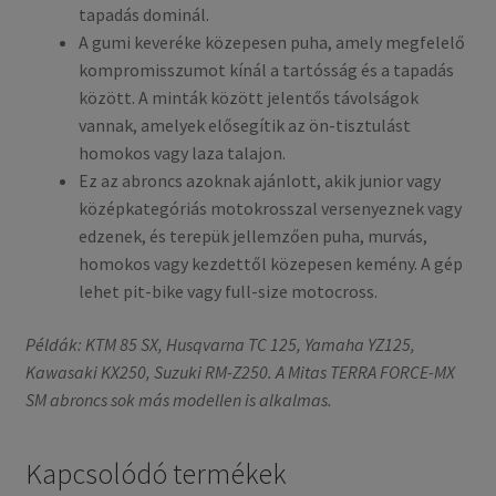
tapadás dominál.
A gumi keveréke közepesen puha, amely megfelelő
kompromisszumot kínál a tartósság és a tapadás
között. A minták között jelentős távolságok
vannak, amelyek elősegítik az ön-tisztulást
homokos vagy laza talajon.
Ez az abroncs azoknak ajánlott, akik junior vagy
középkategóriás motokrosszal versenyeznek vagy
edzenek, és terepük jellemzően puha, murvás,
homokos vagy kezdettől közepesen kemény. A gép
lehet pit-bike vagy full-size motocross.
Példák: KTM 85 SX, Husqvarna TC 125, Yamaha YZ125,
Kawasaki KX250, Suzuki RM-Z250. A Mitas TERRA FORCE-MX
SM abroncs sok más modellen is alkalmas.
Kapcsolódó termékek