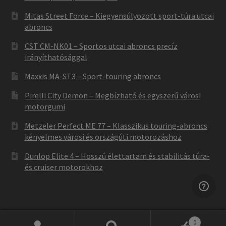
Mitas Street Force – Kiegyensúlyozott sport-túra utcai
abroncs
CST CM-NK01 – Sportos utcai abroncs precíz
irányíthatósággal
Maxxis MA-ST3 – Sport-touring abroncs
Pirelli City Demon – Megbízható és egyszerű városi
motorgumi
Metzeler Perfect ME 77 – Klasszikus touring-abroncs
kényelmes városi és országúti motorozáshoz
Dunlop Elite 4 – Hosszú élettartam és stabilitás túra-
és cruiser motorokhoz
0