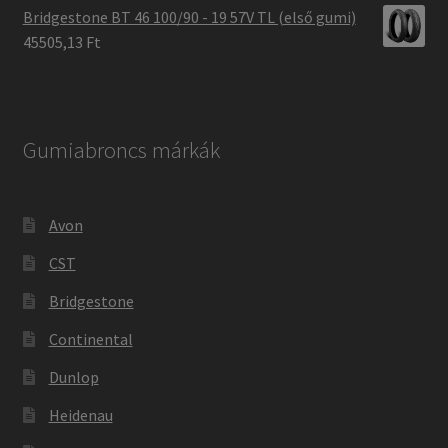
Bridgestone BT 46 100/90 - 19 57V TL (első gumi)
45505,13 Ft
Gumiabroncs márkák
Avon
CST
Bridgestone
Continental
Dunlop
Heidenau