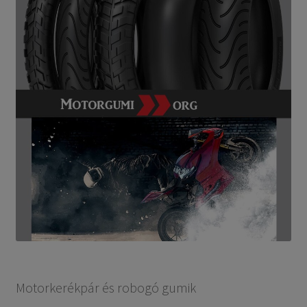
Motorkerékpár és robogó gumik