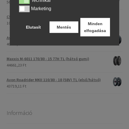
Technikai
Technikai
56275,76 Ft
Marketing
Marketing
CST C-186 3.00 - 23 59P TT (első/hátsó)
107175,30 Ft
Minden
Elutasít
Mentés
elfogadása
Avon Roadrider MKII 90/90 - 18 51V TL (első/hátsó)
40707,26 Ft
Maxxis M-6011 170/80 - 15 77H TL (hátsó gumi)
44661,23 Ft
Avon Roadrider MKII 110/80 - 18 (58V) TL (első/hátsó)
43719,11 Ft
Információ