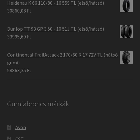
Heidenau K 66 110/80 - 16 55S TL (első/hátsó)
30860,08 Ft
Dunlop TT 93 GP 3.50 - 10 51J TL (első/hátsó)
33995,69 Ft
Continental TrailAttack 2 170/60 R 17 72V TL (hátsó
gumi)
58863,35 Ft
Gumiabroncs márkák
Avon
CST