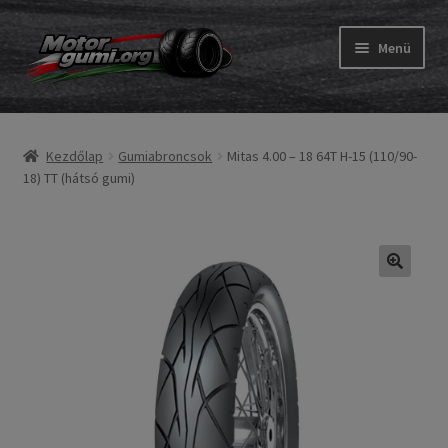
Ugrás
Kilépés
Menü
a
a
navigációhoz
tartalomba
Expand
Gumik
child
Kezdőlap
Gumiabroncsok
Mitas 4.00 – 18 64T H-15 (110/90-
menu
Expand
Belső gumi és szalag
18) TT (hátsó gumi)
child
menu
Utasítás
Expand
Gumi ABC
child
menu
Expand
Márkák
child
menu
Tesztek
Kapcs.