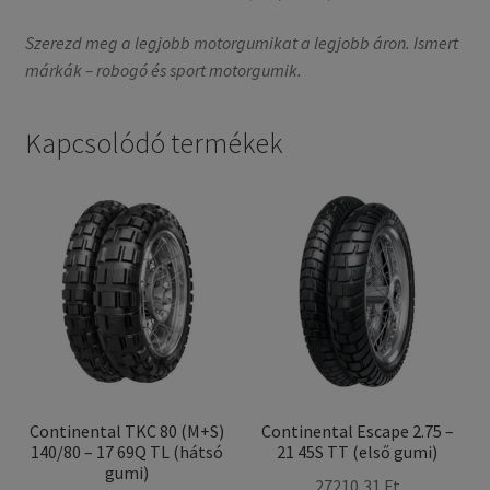
Szerezd meg a legjobb motorgumikat a legjobb áron. Ismert
márkák – robogó és sport motorgumik.
Kapcsolódó termékek
Continental TKC 80 (M+S)
Continental Escape 2.75 –
140/80 – 17 69Q TL (hátsó
21 45S TT (első gumi)
gumi)
27210,31 Ft