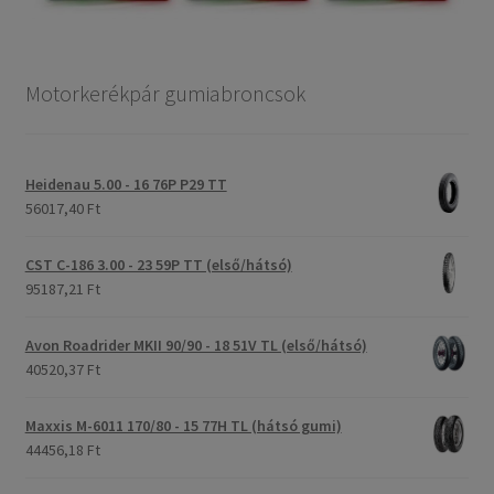
Motorkerékpár gumiabroncsok
Heidenau 5.00 - 16 76P P29 TT
56017,40 Ft
CST C-186 3.00 - 23 59P TT (első/hátsó)
95187,21 Ft
Avon Roadrider MKII 90/90 - 18 51V TL (első/hátsó)
40520,37 Ft
Maxxis M-6011 170/80 - 15 77H TL (hátsó gumi)
44456,18 Ft