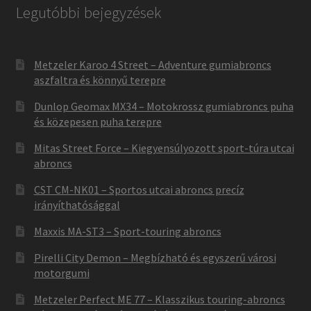
Legutóbbi bejegyzések
Metzeler Karoo 4 Street – Adventure gumiabroncs
aszfaltra és könnyű terepre
Dunlop Geomax MX34 – Motokrossz gumiabroncs puha
és közepesen puha terepre
Mitas Street Force – Kiegyensúlyozott sport-túra utcai
abroncs
CST CM-NK01 – Sportos utcai abroncs precíz
irányíthatósággal
Maxxis MA-ST3 – Sport-touring abroncs
Pirelli City Demon – Megbízható és egyszerű városi
motorgumi
Metzeler Perfect ME 77 – Klasszikus touring-abroncs