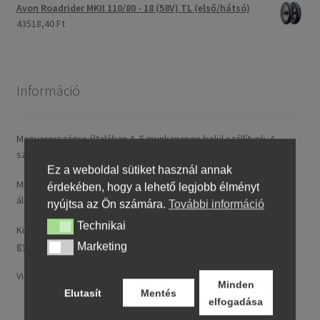
Avon Roadrider MKII 110/80 - 18 (58V) TL (első/hátsó)
43518,40 Ft
Információ
Magyarországra általában 4–5 munkanapon belül szállítunk. A
szállítási díj rendelésenként 14,95 € / ~ 5737 HUF.
Ez a weboldal sütiket használ annak
Minden nálunk feltüntetett ár tartalmazza a magyarországi
érdekében, hogy a lehető legjobb élményt
általános forgalmi adót (ÁFA).
nyújtsa az Ön számára.
További információ
Technikai
Technikai
Kizárólag új, folyó gyártásból származó, legfeljebb 24 hónapos
gyártású termékeket kínálunk.
Marketing
Marketing
Visa, MasterCard, Google Pay, Apple Pay és banki átutalás.
Minden
Elutasít
Mentés
elfogadása