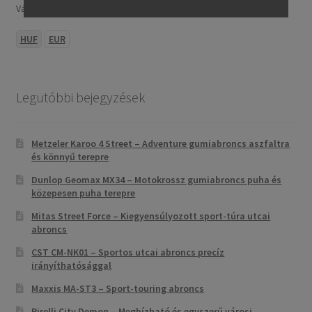
Választ:
HUF
EUR
Legutóbbi bejegyzések
Metzeler Karoo 4 Street – Adventure gumiabroncs aszfaltra
és könnyű terepre
Dunlop Geomax MX34 – Motokrossz gumiabroncs puha és
közepesen puha terepre
Mitas Street Force – Kiegyensúlyozott sport-túra utcai
abroncs
CST CM-NK01 – Sportos utcai abroncs precíz
irányíthatósággal
Maxxis MA-ST3 – Sport-touring abroncs
Pirelli City Demon – Megbízható és egyszerű városi