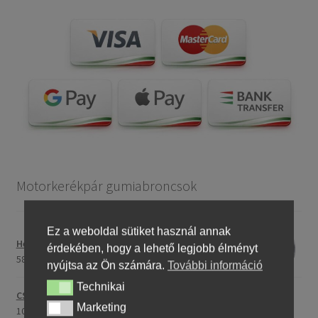
Motorkerékpár gumiabroncsok
Ez a weboldal sütiket használ annak
Heidenau 5.00 - 16 76P P29 TT
érdekében, hogy a lehető legjobb élményt
58243,46 Ft
nyújtsa az Ön számára.
További információ
Technikai
Technikai
CST C-186 3.00 - 23 59P TT (első/hátsó)
Marketing
Marketing
107396,28 Ft