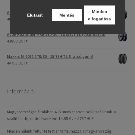
Minden
Avon Roadrider MKII 90/90 - 18 51V TL (első/hátsó)
Elutasít
Mentés
elfogadása
40791,20 Ft
Avon Roadrider MKII 110/80 - 18 (58V) TL (első/hátsó)
43809,26 Ft
Maxxis M-6011 170/80 - 15 77H TL (hátsó gumi)
44753,31 Ft
Információ
Magyarországra általában 4–5 munkanapon belül szállítunk. A
szállítási díj rendelésenként 14,95 € / ~ 5737 HUF.
Minden nálunk feltüntetett ár tartalmazza a magyarországi