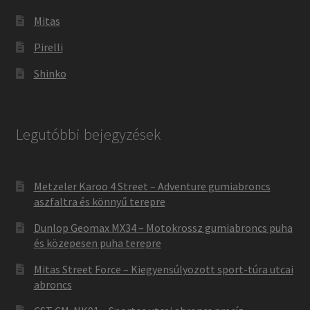
Mitas
Pirelli
Shinko
Legutóbbi bejegyzések
Metzeler Karoo 4 Street – Adventure gumiabroncs
aszfaltra és könnyű terepre
Dunlop Geomax MX34 – Motokrossz gumiabroncs puha
és közepesen puha terepre
Mitas Street Force – Kiegyensúlyozott sport-túra utcai
abroncs