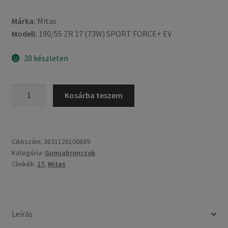
Márka:
Mitas
Modell:
190/55 ZR 17 (73W) SPORT FORCE+ EV
20 készleten
Mitas
Kosárba teszem
190/55
ZR
17
(73W)
Cikkszám:
3831126100889
Kategória:
Gumiabroncsok
SPORT
Címkék:
17
,
Mitas
FORCE+
EV
TL
(hátsó
Leírás
gumi)