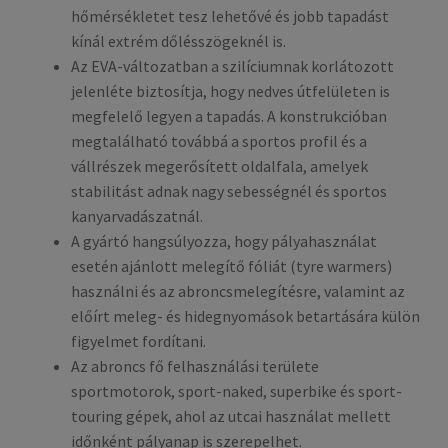
hőmérsékletet tesz lehetővé és jobb tapadást
kínál extrém dőlésszögeknél is.
Az EVA-változatban a szilíciumnak korlátozott
jelenléte biztosítja, hogy nedves útfelületen is
megfelelő legyen a tapadás. A konstrukcióban
megtalálható továbbá a sportos profil és a
vállrészek megerősített oldalfala, amelyek
stabilitást adnak nagy sebességnél és sportos
kanyarvadászatnál.
A gyártó hangsúlyozza, hogy pályahasználat
esetén ajánlott melegítő fóliát (tyre warmers)
használni és az abroncsmelegítésre, valamint az
előírt meleg- és hidegnyomások betartására külön
figyelmet fordítani.
Az abroncs fő felhasználási területe
sportmotorok, sport-naked, superbike és sport-
touring gépek, ahol az utcai használat mellett
időnként pályanap is szerepelhet.