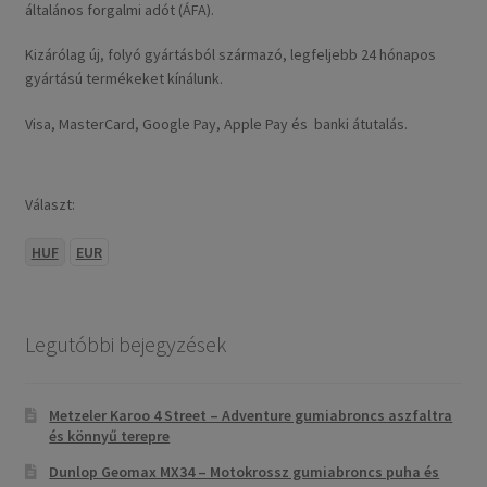
általános forgalmi adót (ÁFA).
Kizárólag új, folyó gyártásból származó, legfeljebb 24 hónapos
gyártású termékeket kínálunk.
Visa, MasterCard, Google Pay, Apple Pay és banki átutalás.
Választ:
HUF
EUR
Legutóbbi bejegyzések
Metzeler Karoo 4 Street – Adventure gumiabroncs aszfaltra
és könnyű terepre
Dunlop Geomax MX34 – Motokrossz gumiabroncs puha és