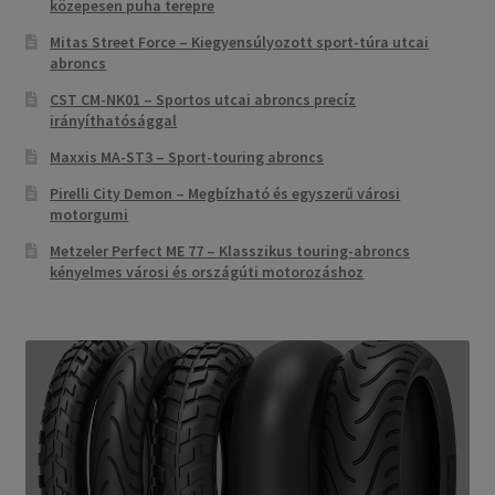
közepesen puha terepre
Mitas Street Force – Kiegyensúlyozott sport-túra utcai
abroncs
CST CM-NK01 – Sportos utcai abroncs precíz
irányíthatósággal
Maxxis MA-ST3 – Sport-touring abroncs
Pirelli City Demon – Megbízható és egyszerű városi
motorgumi
Metzeler Perfect ME 77 – Klasszikus touring-abroncs
kényelmes városi és országúti motorozáshoz