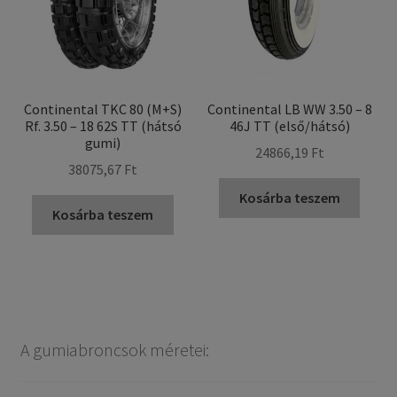
Continental TKC 80 (M+S)
Continental LB WW 3.50 – 8
Rf. 3.50 – 18 62S TT (hátsó
46J TT (első/hátsó)
gumi)
24866,19 Ft
38075,67 Ft
Kosárba teszem
Kosárba teszem
A gumiabroncsok méretei: