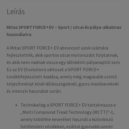
mennyiség
Leírás
Mitas SPORT FORCE+ EV – Sport / utcai és pálya-alkalmas
használatra
A Mitas SPORT FORCE+ EV abroncsot azok számára
fejlesztették, akik sportos utcai motorozást folytatnak,
és akik nem riadnak vissza egy időnkénti pályanaptól sem.
Ez az EV (Evolution) változat a SPORT FORCE+
továbbfejlesztett kiadása, amely még magasabb szintű
teljesítményt kínál dőlésszögeknél, gyors manővereknél
és intenzív használat során.
Technikailag a SPORT FORCE+ EV tartalmazza a
„Multi Compound Tread Technology (MCTT)”-t,
amely többféle keveréket használ a különböző
futófelületi zónákban, ezáltal gyorsabb üzemi