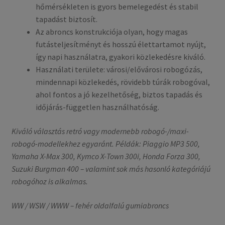
hőmérsékleten is gyors bemelegedést és stabil
tapadást biztosít.
Az abroncs konstrukciója olyan, hogy magas
futásteljesítményt és hosszú élettartamot nyújt,
így napi használatra, gyakori közlekedésre kiváló.
Használati területe: városi/elővárosi robogózás,
mindennapi közlekedés, rövidebb túrák robogóval,
ahol fontos a jó kezelhetőség, biztos tapadás és
időjárás-független használhatóság.
Kiváló választás retró vagy modernebb robogó-/maxi-
robogó-modellekhez egyaránt. Példák: Piaggio MP3 500,
Yamaha X-Max 300, Kymco X-Town 300i, Honda Forza 300,
Suzuki Burgman 400 – valamint sok más hasonló kategóriájú
robogóhoz is alkalmas.
WW / WSW / WWW – fehér oldalfalú gumiabroncs