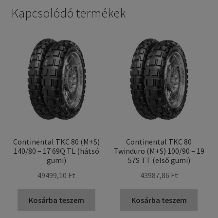
Kapcsolódó termékek
Continental TKC 80 (M+S)
Continental TKC 80
140/80 – 17 69Q TL (hátsó
Twinduro (M+S) 100/90 – 19
gumi)
57S TT (első gumi)
49499,10 Ft
43987,86 Ft
Kosárba teszem
Kosárba teszem