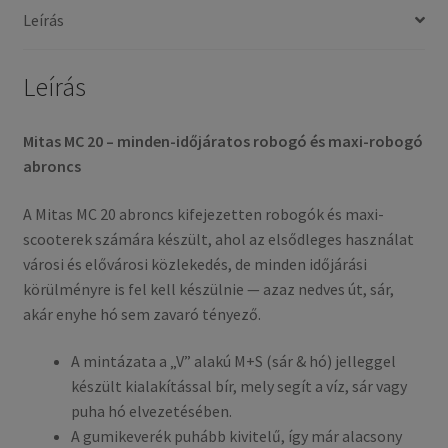
62P
Leírás
TL
(első/hátsó)
mennyiség
Leírás
Mitas MC 20 – minden-időjáratos robogó és maxi-robogó
abroncs
A Mitas MC 20 abroncs kifejezetten robogók és maxi-
scooterek számára készült, ahol az elsődleges használat
városi és elővárosi közlekedés, de minden időjárási
körülményre is fel kell készülnie — azaz nedves út, sár,
akár enyhe hó sem zavaró tényező.
A mintázata a „V” alakú M+S (sár & hó) jelleggel
készült kialakítással bír, mely segít a víz, sár vagy
puha hó elvezetésében.
A gumikeverék puhább kivitelű, így már alacsony