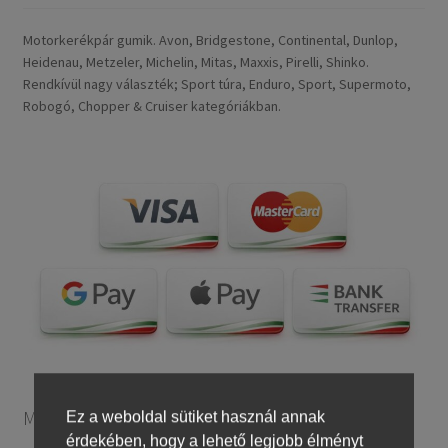
Motorkerékpár gumik. Avon, Bridgestone, Continental, Dunlop,
Heidenau, Metzeler, Michelin, Mitas, Maxxis, Pirelli, Shinko.
Rendkívül nagy választék; Sport túra, Enduro, Sport, Supermoto,
Robogó, Chopper & Cruiser kategóriákban.
Motorkerékpár gumiabroncsok
Ez a weboldal sütiket használ annak
érdekében, hogy a lehető legjobb élményt