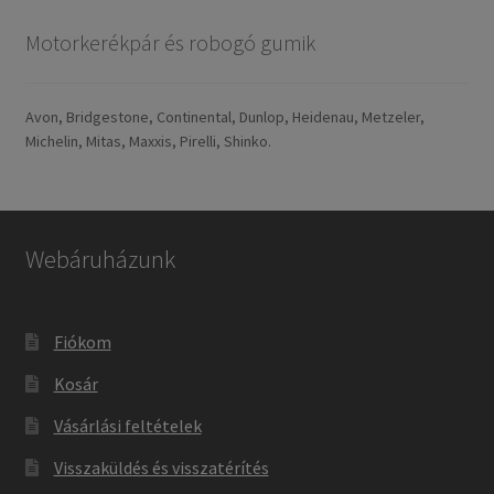
Motorkerékpár és robogó gumik
Avon, Bridgestone, Continental, Dunlop, Heidenau, Metzeler,
Michelin, Mitas, Maxxis, Pirelli, Shinko.
Webáruházunk
Fiókom
Kosár
Vásárlási feltételek
Visszaküldés és visszatérítés