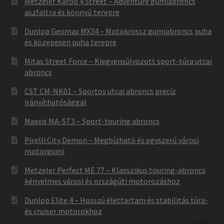
Metzeler Karoo 4 Street – Adventure gumiabroncs
aszfaltra és könnyű terepre
Dunlop Geomax MX34 – Motokrossz gumiabroncs puha
és közepesen puha terepre
Mitas Street Force – Kiegyensúlyozott sport-túra utcai
abroncs
CST CM-NK01 – Sportos utcai abroncs precíz
irányíthatósággal
Maxxis MA-ST3 – Sport-touring abroncs
Pirelli City Demon – Megbízható és egyszerű városi
motorgumi
Metzeler Perfect ME 77 – Klasszikus touring-abroncs
kényelmes városi és országúti motorozáshoz
Dunlop Elite 4 – Hosszú élettartam és stabilitás túra-
és cruiser motorokhoz