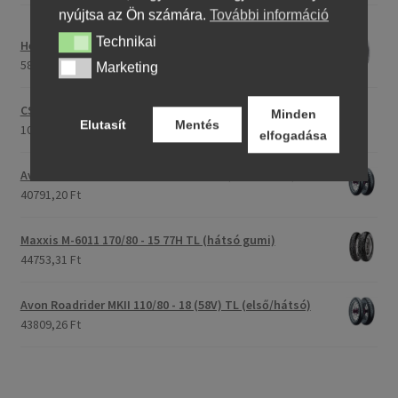
nyújtsa az Ön számára.
További információ
Technikai
Technikai
Heidenau 5.00 - 16 76P P29 TT
58243,46 Ft
Marketing
Marketing
CST C-186 3.00 - 23 59P TT (első/hátsó)
Minden
Elutasít
Mentés
107396,28 Ft
elfogadása
Avon Roadrider MKII 90/90 - 18 51V TL (első/hátsó)
40791,20 Ft
Maxxis M-6011 170/80 - 15 77H TL (hátsó gumi)
44753,31 Ft
Avon Roadrider MKII 110/80 - 18 (58V) TL (első/hátsó)
43809,26 Ft