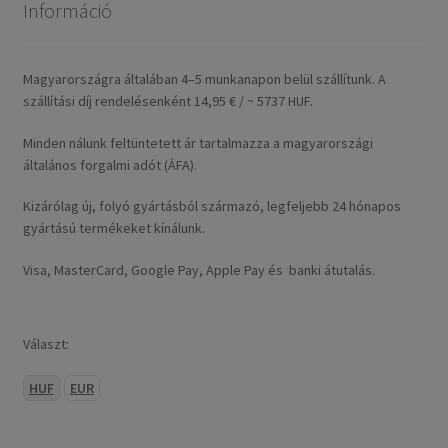
Információ
Magyarországra általában 4–5 munkanapon belül szállítunk. A
szállítási díj rendelésenként 14,95 € / ~ 5737 HUF.
Minden nálunk feltüntetett ár tartalmazza a magyarországi
általános forgalmi adót (ÁFA).
Kizárólag új, folyó gyártásból származó, legfeljebb 24 hónapos
gyártású termékeket kínálunk.
Visa, MasterCard, Google Pay, Apple Pay és banki átutalás.
Választ:
HUF
EUR