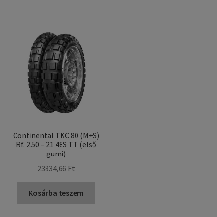
Continental TKC 80 (M+S)
Rf. 2.50 – 21 48S TT (első
gumi)
23834,66 Ft
Kosárba teszem