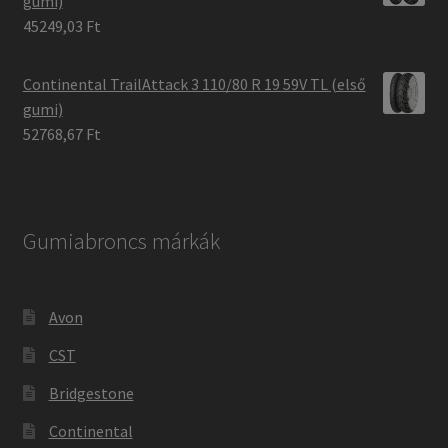
gumi)
45249,03 Ft
Continental TrailAttack 3 110/80 R 19 59V TL (első
gumi)
52768,67 Ft
Gumiabroncs márkák
Avon
CST
Bridgestone
Continental