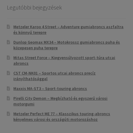
Legutóbbi bejegyzések
Metzeler Karoo 4 Street – Adventure gumiabroncs aszfaltra
és könnyű terepre
Dunlop Geomax MX34 – Motokrossz gumiabroncs puha és
közepesen puha terepre
Mitas Street Force – Kiegyensúlyozott sport-túra utcai
abroncs
CST CM-NK01 – Sportos utcai abroncs precíz
irányíthatósággal
Maxxis MA-ST3 – Sport-touring abroncs
Pirelli City Demon – Megbízható és egyszerű városi
motorgumi
Metzeler Perfect ME 77 – Klasszikus touring-abroncs
kényelmes városi és országúti motorozáshoz