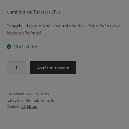
Gumi típusa:
Tubeless (TL)
Tengely:
első gumi/hátsó gumi
(mind az első, mind a hátsó
kerékre alkalmas)
10 készleten
Mitas
Kosárba teszem
MC
20
Monsum
WW
Cikkszám:
3831126102951
Kategória:
Gumiabroncsok
M+S
Címkék:
12
,
Mitas
130/70
-
12