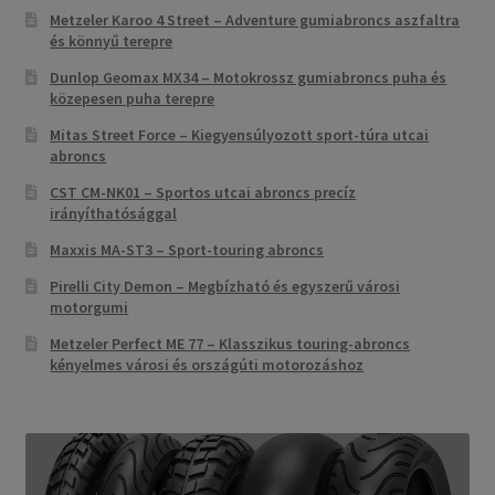
Metzeler Karoo 4 Street – Adventure gumiabroncs aszfaltra
és könnyű terepre
Dunlop Geomax MX34 – Motokrossz gumiabroncs puha és
közepesen puha terepre
Mitas Street Force – Kiegyensúlyozott sport-túra utcai
abroncs
CST CM-NK01 – Sportos utcai abroncs precíz
irányíthatósággal
Maxxis MA-ST3 – Sport-touring abroncs
Pirelli City Demon – Megbízható és egyszerű városi
motorgumi
Metzeler Perfect ME 77 – Klasszikus touring-abroncs
kényelmes városi és országúti motorozáshoz