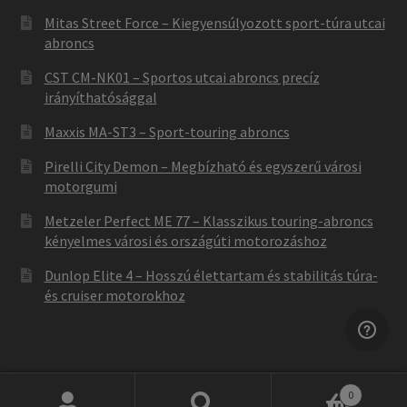
Mitas Street Force – Kiegyensúlyozott sport-túra utcai
abroncs
CST CM-NK01 – Sportos utcai abroncs precíz
irányíthatósággal
Maxxis MA-ST3 – Sport-touring abroncs
Pirelli City Demon – Megbízható és egyszerű városi
motorgumi
Metzeler Perfect ME 77 – Klasszikus touring-abroncs
kényelmes városi és országúti motorozáshoz
Dunlop Elite 4 – Hosszú élettartam és stabilitás túra-
és cruiser motorokhoz
0