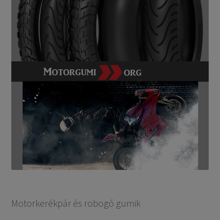
Motorkerékpár és robogó gumik