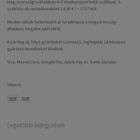
Magyarországra általában 4–5 munkanapon belül szállítunk. A
szállítási díj rendelésenként 14,95 € / ~ 5737 HUF.
Minden nálunk feltüntetett ár tartalmazza a magyarországi
általános forgalmi adót (ÁFA).
Kizárólag új, folyó gyártásból származó, legfeljebb 24 hónapos
gyártású termékeket kínálunk.
Visa, MasterCard, Google Pay, Apple Pay és banki átutalás.
Választ:
HUF
EUR
Legutóbbi bejegyzések