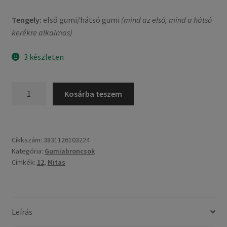
Tengely:
első gumi/hátsó gumi
(mind az első, mind a hátsó
kerékre alkalmas)
3 készleten
Mitas
Kosárba teszem
Maxima
Rf.
130/70
-
Cikkszám:
3831126103224
Kategória:
Gumiabroncsok
12
Címkék:
12
,
Mitas
62P
TL
(első/hátsó)
mennyiség
Leírás