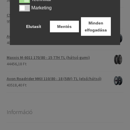
56017,40 Ft
Marketing
Marketing
CST C-186 3.00 - 23 59P TT (első/hátsó)
95187,21 Ft
Minden
Elutasít
Mentés
elfogadása
Avon Roadrider MKII 90/90 - 18 51V TL (első/hátsó)
40520,37 Ft
Maxxis M-6011 170/80 - 15 77H TL (hátsó gumi)
44456,18 Ft
Avon Roadrider MKII 110/80 - 18 (58V) TL (első/hátsó)
43518,40 Ft
Információ