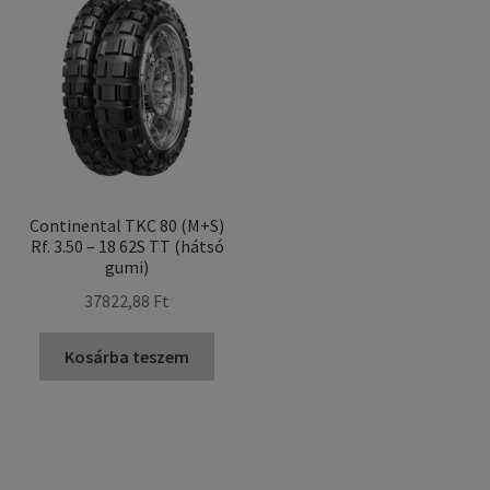
Continental TKC 80 (M+S)
Rf. 3.50 – 18 62S TT (hátsó
gumi)
37822,88 Ft
Kosárba teszem