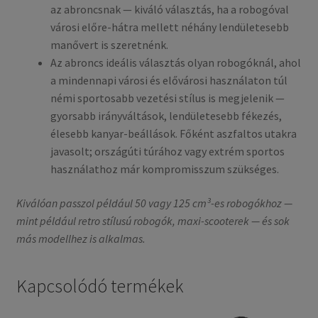
az abroncsnak — kiváló választás, ha a robogóval
városi előre-hátra mellett néhány lendületesebb
manővert is szeretnénk.
Az abroncs ideális választás olyan robogóknál, ahol
a mindennapi városi és elővárosi használaton túl
némi sportosabb vezetési stílus is megjelenik —
gyorsabb irányváltások, lendületesebb fékezés,
élesebb kanyar-beállások. Főként aszfaltos utakra
javasolt; országúti túrához vagy extrém sportos
használathoz már kompromisszum szükséges.
Kiválóan passzol például 50 vagy 125 cm³-es robogókhoz —
mint például retro stílusú robogók, maxi-scooterek — és sok
más modellhez is alkalmas.
Kapcsolódó termékek