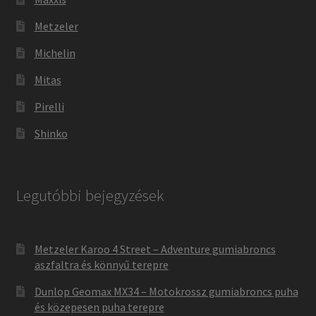
Metzeler
Michelin
Mitas
Pirelli
Shinko
Legutóbbi bejegyzések
Metzeler Karoo 4 Street – Adventure gumiabroncs
aszfaltra és könnyű terepre
Dunlop Geomax MX34 – Motokrossz gumiabroncs puha
és közepesen puha terepre