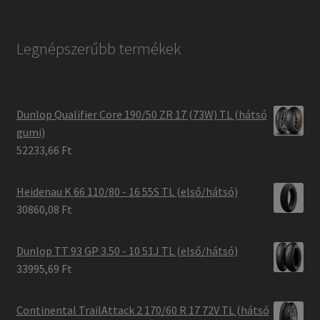
Legnépszerűbb termékek
Dunlop Qualifier Core 190/50 ZR 17 (73W) TL (hátsó
gumi)
52233,66 Ft
Heidenau K 66 110/80 - 16 55S TL (első/hátsó)
30860,08 Ft
Dunlop TT 93 GP 3.50 - 10 51J TL (első/hátsó)
33995,69 Ft
Continental TrailAttack 2 170/60 R 17 72V TL (hátsó