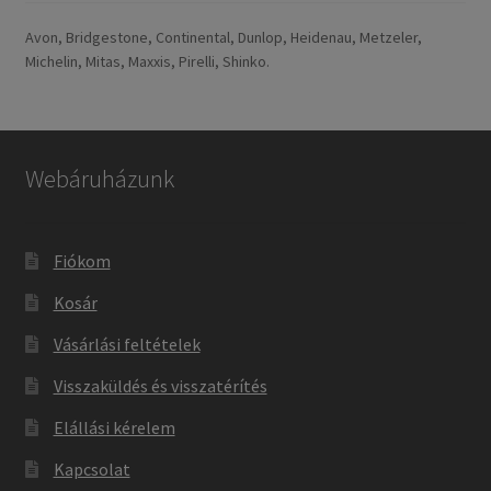
Avon, Bridgestone, Continental, Dunlop, Heidenau, Metzeler,
Michelin, Mitas, Maxxis, Pirelli, Shinko.
Webáruházunk
Fiókom
Kosár
Vásárlási feltételek
Visszaküldés és visszatérítés
Elállási kérelem
Kapcsolat