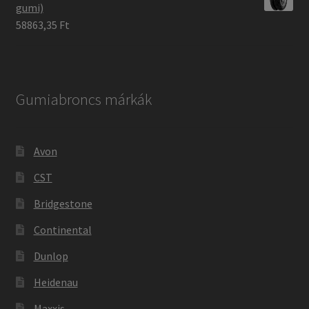
gumi)
58863,35 Ft
Gumiabroncs márkák
Avon
CST
Bridgestone
Continental
Dunlop
Heidenau
Maxxis