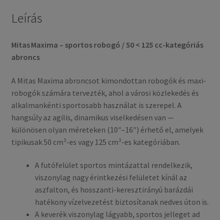
Leírás
Mitas Maxima – sportos robogó / 50 < 125 cc-kategóriás
abroncs
A Mitas Maxima abroncsot kimondottan robogók és maxi-
robogók számára tervezték, ahol a városi közlekedés és
alkalmankénti sportosabb használat is szerepel. A
hangsúly az agilis, dinamikus viselkedésen van —
különösen olyan méreteken (10″–16″) érhető el, amelyek
tipikusak 50 cm³-es vagy 125 cm³-es kategóriában.
A futófelület sportos mintázattal rendelkezik,
viszonylag nagy érintkezési felületet kínál az
aszfalton, és hosszanti-keresztirányú barázdái
hatékony vízelvezetést biztosítanak nedves úton is.
A keverék viszonylag lágyabb, sportos jelleget ad