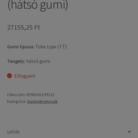
(hátsó gumi)
27155,25 Ft
Gumi típusa:
Tube type (TT)
Tengely:
hátsó gumi
Elfogyott
Cikkszám:
8590341109132
Kategória:
Gumiabroncsok
Leírás