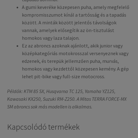
A gumi keveréke közepesen puha, amely megfelelő
kompromisszumot kínál a tartósság és a tapadás
között. A minták között jelentős távolságok
vannak, amelyek elősegítik az ön-tisztulást
homokos vagy laza talajon.
Ez az abroncs azoknak ajánlott, akik junior vagy
középkategóriás motokrosszal versenyeznek vagy
edzenek, és terepük jellemzően puha, murvás,
homokos vagy kezdettől közepesen kemény. A gép
lehet pit-bike vagy full-size motocross.
Példák: KTM 85 SX, Husqvarna TC 125, Yamaha YZ125,
Kawasaki KX250, Suzuki RM-Z250. A Mitas TERRA FORCE-MX
SM abroncs sok más modellen is alkalmas.
Kapcsolódó termékek