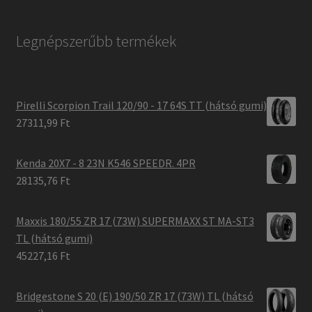
Legnépszerűbb termékek
Pirelli Scorpion Trail 120/90 - 17 64S TT (hátsó gumi)
27311,99 Ft
Kenda 20X7 - 8 23N K546 SPEEDR. 4PR
28135,76 Ft
Maxxis 180/55 ZR 17 (73W) SUPERMAXX ST MA-ST3
TL (hátsó gumi)
45227,16 Ft
Bridgestone S 20 (E) 190/50 ZR 17 (73W) TL (hátsó