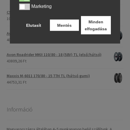
Marketing
Marketing
CST C-186 3.00 - 23 59P TT (első/hátsó)
107396,28 Ft
Minden
Elutasít
Mentés
elfogadása
Avon Roadrider MKII 90/90 - 18 51V TL (első/hátsó)
40791,20 Ft
Avon Roadrider MKII 110/80 - 18 (58V) TL (első/hátsó)
43809,26 Ft
Maxxis M-6011 170/80 - 15 77H TL (hátsó gumi)
44753,31 Ft
Információ
Magyarországra általában 4–5 munkanapon belül szállítunk. A