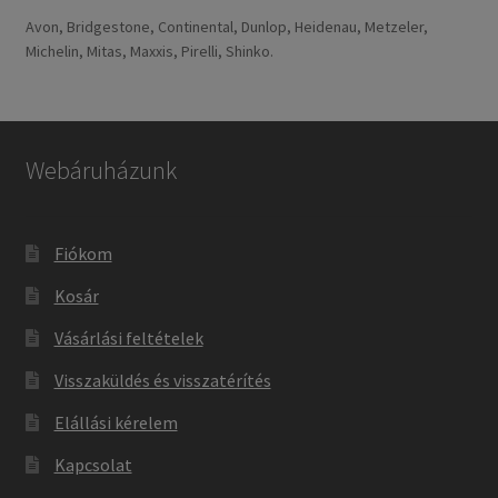
Avon, Bridgestone, Continental, Dunlop, Heidenau, Metzeler,
Michelin, Mitas, Maxxis, Pirelli, Shinko.
Webáruházunk
Fiókom
Kosár
Vásárlási feltételek
Visszaküldés és visszatérítés
Elállási kérelem
Kapcsolat