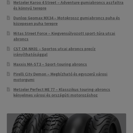
Metzeler Karoo 4 Street – Adventure gumiabroncs aszfaltra
és könnyű terepre
Dunlop Geomax MX34 – Motokrossz gumiabroncs puha és
közepesen puha terepre
Mitas Street Force – Kiegyensúlyozott sport-túra utcai
abroncs
CST CM-NK01 – Sportos utcai abroncs precíz
irányíthatósággal
Maxxis MA-ST3 – Sport-touring abroncs
Pirelli City Demon – Megbízható és egyszerű városi
motorgumi
Metzeler Perfect ME 77 – Klasszikus touring-abroncs
kényelmes városi és országúti motorozáshoz