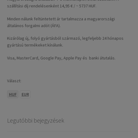
szállítási díj rendelésenként 14,95 € / ~ 5737 HUF.
Minden nálunk feltüntetett ár tartalmazza a magyarországi
általános forgalmi adót (ÁFA).
Kizárólag új, folyó gyártásból származó, legfeljebb 24 hónapos
gyártású termékeket kínálunk.
Visa, MasterCard, Google Pay, Apple Pay és banki átutalás.
Választ:
HUF
EUR
Legutóbbi bejegyzések