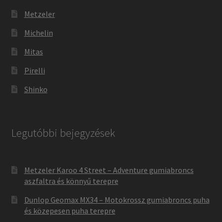
Metzeler
Michelin
Mitas
Pirelli
Shinko
Legutóbbi bejegyzések
Metzeler Karoo 4 Street – Adventure gumiabroncs
aszfaltra és könnyű terepre
Dunlop Geomax MX34 – Motokrossz gumiabroncs puha
és közepesen puha terepre