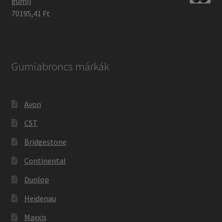
gumi)
70195,41 Ft
Gumiabroncs márkák
Avon
CST
Bridgestone
Continental
Dunlop
Heidenau
Maxxis