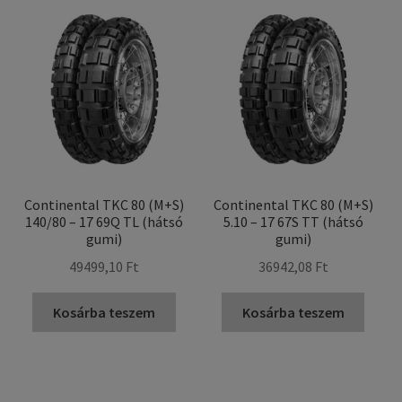
Continental TKC 80 (M+S)
Continental TKC 80 (M+S)
140/80 – 17 69Q TL (hátsó
5.10 – 17 67S TT (hátsó
gumi)
gumi)
49499,10 Ft
36942,08 Ft
Kosárba teszem
Kosárba teszem