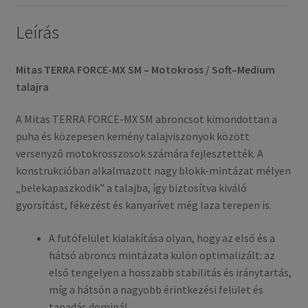
Leírás
Mitas TERRA FORCE-MX SM – Motokross / Soft–Medium
talajra
A Mitas TERRA FORCE-MX SM abroncsot kimondottan a
puha és közepesen kemény talajviszonyok között
versenyző motokrosszosok számára fejlesztették. A
konstrukcióban alkalmazott nagy blokk-mintázat mélyen
„belekapaszkodik” a talajba, így biztosítva kiváló
gyorsítást, fékezést és kanyarívet még laza terepen is.
A futófelület kialakítása olyan, hogy az első és a
hátsó abroncs mintázata külön optimalizált: az
első tengelyen a hosszabb stabilitás és iránytartás,
míg a hátsón a nagyobb érintkezési felület és
tapadás dominál.