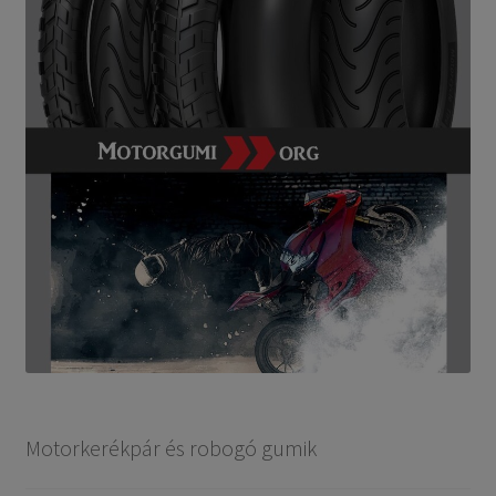
Motorkerékpár és robogó gumik