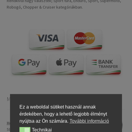
Rendkívül nagy választék; Sport túra, Enduro, Sport, Supermoto,
Robogó, Chopper & Cruiser kategóriákban.
Motorkerékpár gumiabroncsok
Ez a weboldal sütiket használ annak
érdekében, hogy a lehető legjobb élményt
nyújtsa az Ön számára.
További információ
Heidenau 5.00 - 16 76P P29 TT
58243,46 Ft
Technikai
Technikai