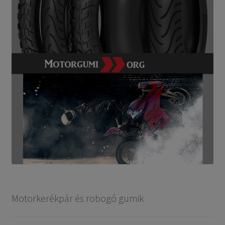
Motorkerékpár és robogó gumik