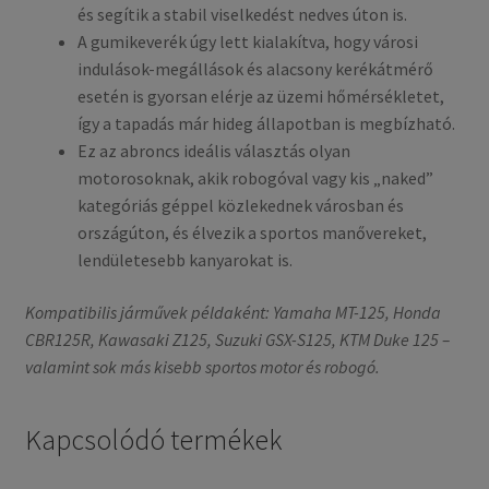
és segítik a stabil viselkedést nedves úton is.
A gumikeverék úgy lett kialakítva, hogy városi
indulások-megállások és alacsony kerékátmérő
esetén is gyorsan elérje az üzemi hőmérsékletet,
így a tapadás már hideg állapotban is megbízható.
Ez az abroncs ideális választás olyan
motorosoknak, akik robogóval vagy kis „naked”
kategóriás géppel közlekednek városban és
országúton, és élvezik a sportos manővereket,
lendületesebb kanyarokat is.
Kompatibilis járművek példaként: Yamaha MT-125, Honda
CBR125R, Kawasaki Z125, Suzuki GSX-S125, KTM Duke 125 –
valamint sok más kisebb sportos motor és robogó.
Kapcsolódó termékek