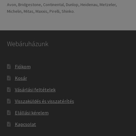
Avon, Bridgestone, Continental, Dunlop, Heidenau, Metzeler,
Michelin, Mitas, Maxxis, Pirelli, Shinko.
Webáruházunk
Fiókom
Kosár
Vásárlási feltételek
Visszaküldés és visszatérítés
Elállási kérelem
Kapcsolat