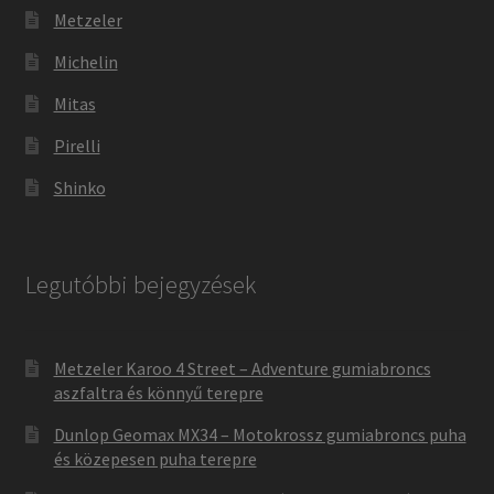
Metzeler
Michelin
Mitas
Pirelli
Shinko
Legutóbbi bejegyzések
Metzeler Karoo 4 Street – Adventure gumiabroncs
aszfaltra és könnyű terepre
Dunlop Geomax MX34 – Motokrossz gumiabroncs puha
és közepesen puha terepre