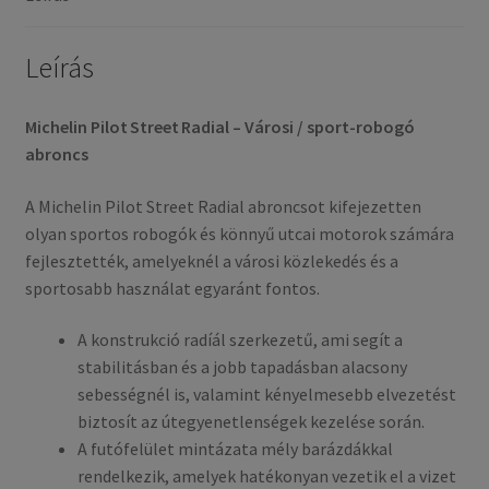
gumi)
mennyiség
Leírás
Michelin Pilot Street Radial – Városi / sport-robogó
abroncs
A Michelin Pilot Street Radial abroncsot kifejezetten
olyan sportos robogók és könnyű utcai motorok számára
fejlesztették, amelyeknél a városi közlekedés és a
sportosabb használat egyaránt fontos.
A konstrukció radíál szerkezetű, ami segít a
stabilitásban és a jobb tapadásban alacsony
sebességnél is, valamint kényelmesebb elvezetést
biztosít az útegyenetlenségek kezelése során.
A futófelület mintázata mély barázdákkal
rendelkezik, amelyek hatékonyan vezetik el a vizet