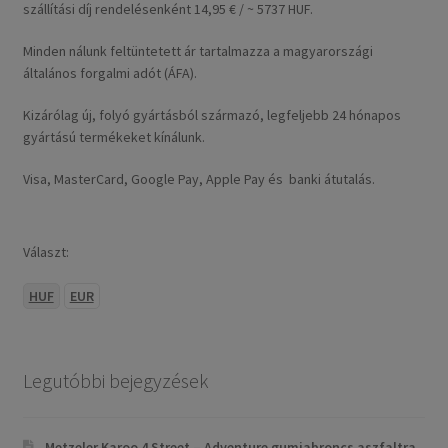
szállítási díj rendelésenként 14,95 € / ~ 5737 HUF.
Minden nálunk feltüntetett ár tartalmazza a magyarországi
általános forgalmi adót (ÁFA).
Kizárólag új, folyó gyártásból származó, legfeljebb 24 hónapos
gyártású termékeket kínálunk.
Visa, MasterCard, Google Pay, Apple Pay és banki átutalás.
Választ:
HUF
EUR
Legutóbbi bejegyzések
Metzeler Karoo 4 Street – Adventure gumiabroncs aszfaltra