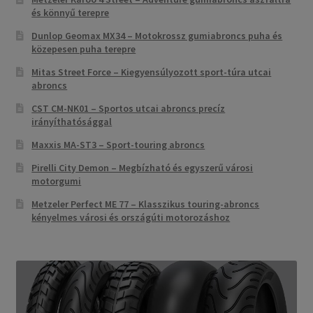
és könnyű terepre
Dunlop Geomax MX34 – Motokrossz gumiabroncs puha és
közepesen puha terepre
Mitas Street Force – Kiegyensúlyozott sport-túra utcai
abroncs
CST CM-NK01 – Sportos utcai abroncs precíz
irányíthatósággal
Maxxis MA-ST3 – Sport-touring abroncs
Pirelli City Demon – Megbízható és egyszerű városi
motorgumi
Metzeler Perfect ME 77 – Klasszikus touring-abroncs
kényelmes városi és országúti motorozáshoz