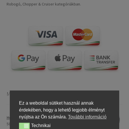
Robogó, Chopper & Cruiser kategóriákban.
Motorkerékpár gumiabroncsok
Ez a weboldal sütiket használ annak
érdekében, hogy a lehető legjobb élményt
nyújtsa az Ön számára.
További információ
Heidenau 5.00 - 16 76P P29 TT
58243,46 Ft
Technikai
Technikai