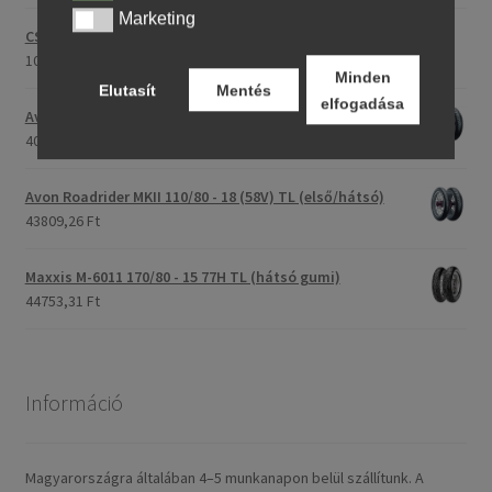
Marketing
Marketing
CST C-186 3.00 - 23 59P TT (első/hátsó)
107396,28 Ft
Minden
Elutasít
Mentés
elfogadása
Avon Roadrider MKII 90/90 - 18 51V TL (első/hátsó)
40791,20 Ft
Avon Roadrider MKII 110/80 - 18 (58V) TL (első/hátsó)
43809,26 Ft
Maxxis M-6011 170/80 - 15 77H TL (hátsó gumi)
44753,31 Ft
Információ
Magyarországra általában 4–5 munkanapon belül szállítunk. A