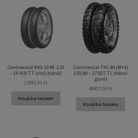
Continental KKS 10 Rf. 2.25
Continental TKC 80 (M+S)
– 19 41B TT (első/hátsó)
130/80 – 17 65T TL (hátsó
gumi)
17893,31 Ft
48857,58 Ft
Kosárba teszem
Kosárba teszem