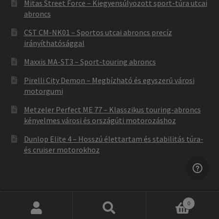
Mitas Street Force – Kiegyensúlyozott sport-túra utcai
abroncs
CST CM-NK01 – Sportos utcai abroncs precíz
irányíthatósággal
Maxxis MA-ST3 – Sport-touring abroncs
Pirelli City Demon – Megbízható és egyszerű városi
motorgumi
Metzeler Perfect ME 77 – Klasszikus touring-abroncs
kényelmes városi és országúti motorozáshoz
Dunlop Elite 4 – Hosszú élettartam és stabilitás túra-
és cruiser motorokhoz
0
Keresés
Keresés
Not found