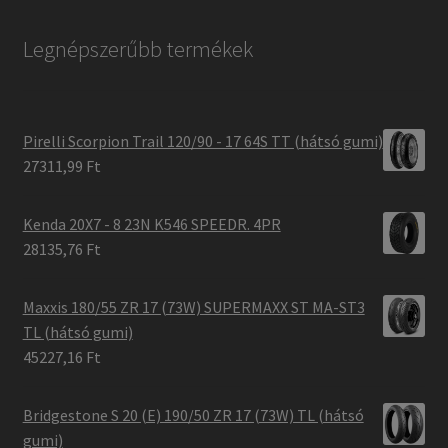
Legnépszerűbb termékek
Pirelli Scorpion Trail 120/90 - 17 64S TT (hátsó gumi)
27311,99 Ft
Kenda 20X7 - 8 23N K546 SPEEDR. 4PR
28135,76 Ft
Maxxis 180/55 ZR 17 (73W) SUPERMAXX ST MA-ST3
TL (hátsó gumi)
45227,16 Ft
Bridgestone S 20 (E) 190/50 ZR 17 (73W) TL (hátsó
gumi)