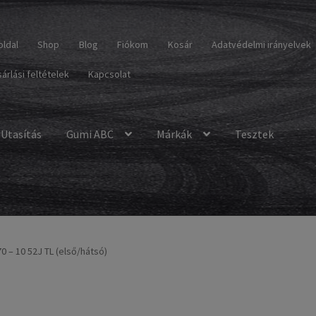
oldal
Shop
Blog
Fiókom
Kosár
Adatvédelmi irányelvek
árlási feltételek
Kapcsolat
Utasítás
Gumi ABC
Márkák
Tesztek
70 – 10 52J TL (első/hátsó)