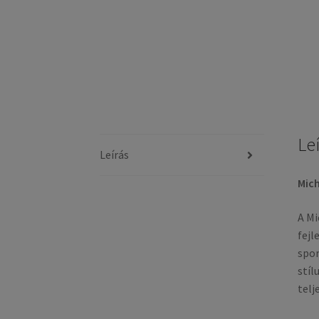
Le
Leírás
Mich
A Mi
fejl
spor
stíl
telj