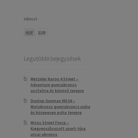
Választ:
HUF
EUR
Legutóbbi bejegyzések
Metzeler Karoo 4 Street –
Adventure gumiabroncs
aszfaltra és könnyű terepre
Dunlop Geomax MX34 –
Motokrossz gumiabroncs puha
és közepesen puha terepre
Mitas Street Force –
Kiegyensúlyozott sport-túra
utcai abroncs