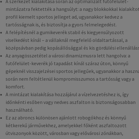
A szerkezet kialakítása során az optimalizált futófelület-
mintázatra fektették a hangsúlyt: a nagy blokkokkal kialakíto
profil kiemelt sportos jelleget ad, ugyanakkor kedvez a
tartósságnak is, és biztosítja a gyors felmelegedést.
A felépítésnél a gumikeverék stabil és kiegyensúlyozott
viselkedést kínál – a vállaknál megfelelő oldaltartással, a
középsávban pedig kopásállósággal és kis gördülési ellenálláss
Az anyagösszetétel a városi dinamizmusra lett hangolva: a
futófelület-keverék jó tapadást kínál száraz úton, könnyű
gépeknél visszajelzései sportos jellegűek, ugyanakkor a haszn
során nem feltétlenül kompromisszumos a tartósság vagy a
komfort.
A mintázat kialakítása hozzájárul a vízelvezetéshez is, így
időnkénti esőben vagy nedves aszfalton is biztonságosabban
használható.
Ez az abroncs különösen ajánlott robogókhoz és könnyű
kétkerekű járművekhez, amelyekkel főként aszfaltozott
útviszonyok között, városban vagy elővárosi zónákban,