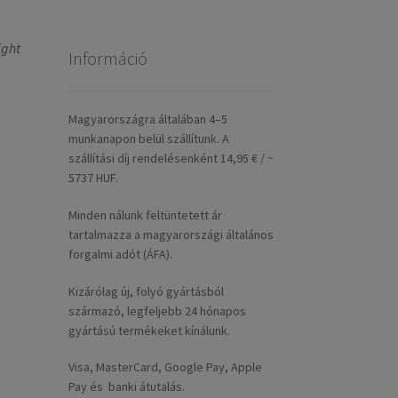
ight
Információ
Magyarországra általában 4–5
munkanapon belül szállítunk. A
szállítási díj rendelésenként 14,95 € / ~
5737 HUF.
Minden nálunk feltüntetett ár
tartalmazza a magyarországi általános
forgalmi adót (ÁFA).
Kizárólag új, folyó gyártásból
származó, legfeljebb 24 hónapos
gyártású termékeket kínálunk.
Visa, MasterCard, Google Pay, Apple
Pay és banki átutalás.