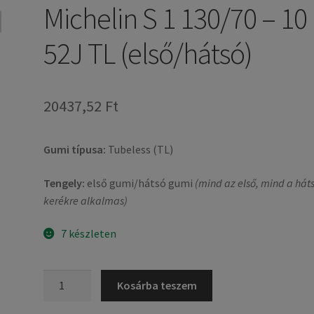
Michelin S 1 130/70 – 10
52J TL (első/hátsó)
20437,52 Ft
Gumi típusa:
Tubeless (TL)
Tengely:
első gumi/hátsó gumi
(mind az első, mind a hát
kerékre alkalmas)
7 készleten
Michelin
Kosárba teszem
S
1