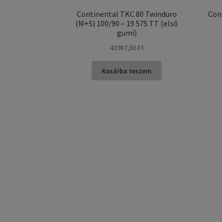
Continental TKC 80 Twinduro
Con
(M+S) 100/90 – 19 57S TT (első
gumi)
43987,86 Ft
Kosárba teszem