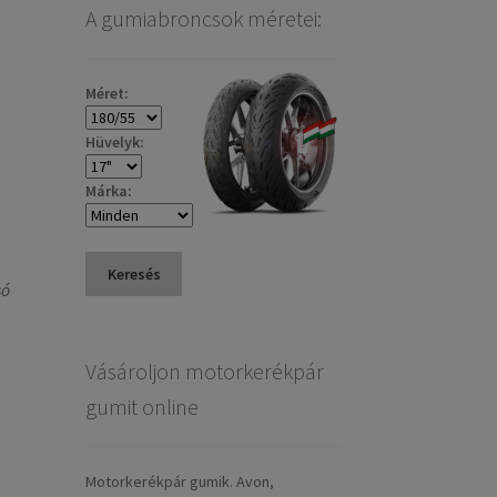
A gumiabroncsok méretei:
Méret:
Hüvelyk:
Márka:
Keresés
só
Vásároljon motorkerékpár
gumit online
Motorkerékpár gumik. Avon,