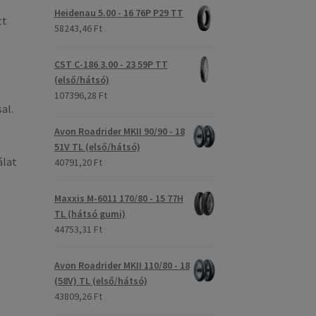
Heidenau 5.00 - 16 76P P29 TT
tt
58243,46 Ft
CST C-186 3.00 - 23 59P TT
(első/hátsó)
107396,28 Ft
al.
Avon Roadrider MKII 90/90 - 18
51V TL (első/hátsó)
álat
40791,20 Ft
Maxxis M-6011 170/80 - 15 77H
TL (hátsó gumi)
44753,31 Ft
Avon Roadrider MKII 110/80 - 18
(58V) TL (első/hátsó)
43809,26 Ft