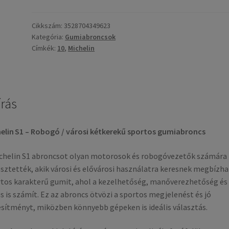
130/70
-
Cikkszám:
3528704349623
Kategória:
Gumiabroncsok
10
Címkék:
10
,
Michelin
52J
TL
(első/hátsó)
mennyiség
írás
elin S1 – Robogó / városi kétkerekű sportos gumiabroncs
chelin S1 abroncsot olyan motorosok és robogóvezetők számára
esztették, akik városi és elővárosi használatra keresnek megbízha
tos karakterű gumit, ahol a kezelhetőség, manőverezhetőség és
us is számít. Ez az abroncs ötvözi a sportos megjelenést és jó
esítményt, miközben könnyebb gépeken is ideális választás.