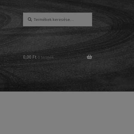
Keresés
Keresés
a
következőre:
0,00 Ft
0 termék