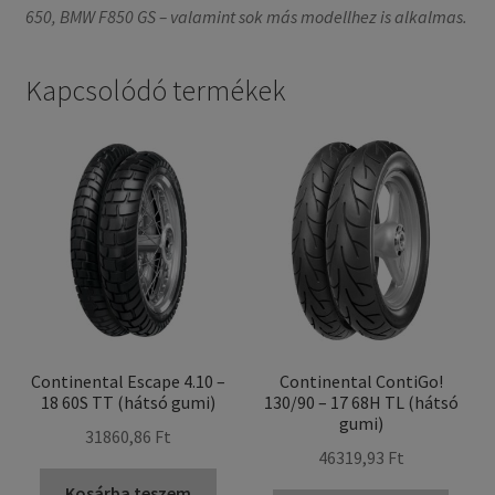
650, BMW F850 GS – valamint sok más modellhez is alkalmas.
Kapcsolódó termékek
Continental Escape 4.10 –
Continental ContiGo!
18 60S TT (hátsó gumi)
130/90 – 17 68H TL (hátsó
gumi)
31860,86 Ft
46319,93 Ft
Kosárba teszem