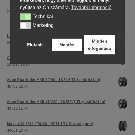
érdekében, hogy a lehető legjobb élményt
nyújtsa az Ön számára.
További információ
Motorkerékpár gumiabroncsok
Technikai
Technikai
Marketing
Marketing
Heidenau 5.00 - 16 76P P29 TT
Minden
56275,76 Ft
Elutasít
Mentés
elfogadása
CST C-186 3.00 - 23 59P TT (első/hátsó)
107175,30 Ft
Avon Roadrider MKII 90/90 - 18 51V TL (első/hátsó)
40707,26 Ft
Avon Roadrider MKII 110/80 - 18 (58V) TL (első/hátsó)
43719,11 Ft
Maxxis M-6011 170/80 - 15 77H TL (hátsó gumi)
44661,23 Ft