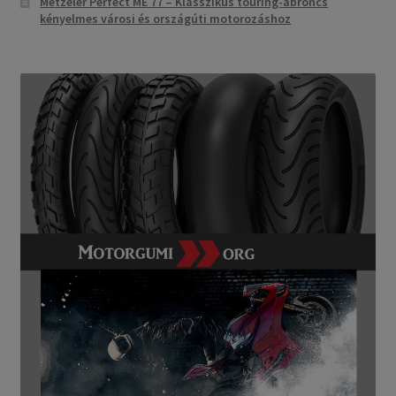
Metzeler Perfect ME 77 – Klasszikus touring-abroncs
kényelmes városi és országúti motorozáshoz