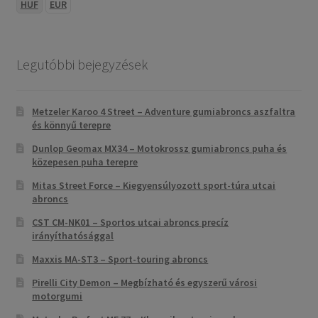
HUF
EUR
Legutóbbi bejegyzések
Metzeler Karoo 4 Street – Adventure gumiabroncs aszfaltra
és könnyű terepre
Dunlop Geomax MX34 – Motokrossz gumiabroncs puha és
közepesen puha terepre
Mitas Street Force – Kiegyensúlyozott sport-túra utcai
abroncs
CST CM-NK01 – Sportos utcai abroncs precíz
irányíthatósággal
Maxxis MA-ST3 – Sport-touring abroncs
Pirelli City Demon – Megbízható és egyszerű városi
motorgumi