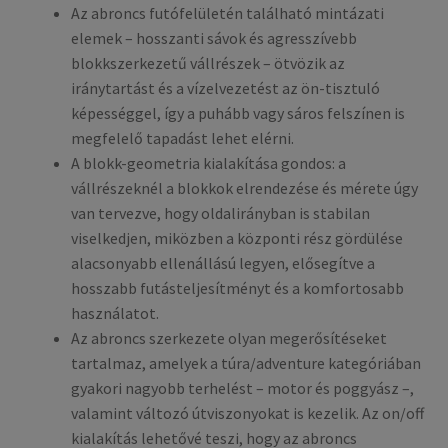
Az abroncs futófelületén található mintázati
elemek – hosszanti sávok és agresszívebb
blokkszerkezetű vállrészek – ötvözik az
iránytartást és a vízelvezetést az ön-tisztuló
képességgel, így a puhább vagy sáros felszínen is
megfelelő tapadást lehet elérni.
A blokk-geometria kialakítása gondos: a
vállrészeknél a blokkok elrendezése és mérete úgy
van tervezve, hogy oldalirányban is stabilan
viselkedjen, miközben a központi rész gördülése
alacsonyabb ellenállású legyen, elősegítve a
hosszabb futásteljesítményt és a komfortosabb
használatot.
Az abroncs szerkezete olyan megerősítéseket
tartalmaz, amelyek a túra/adventure kategóriában
gyakori nagyobb terhelést – motor és poggyász –,
valamint változó útviszonyokat is kezelik. Az on/off
kialakítás lehetővé teszi, hogy az abroncs