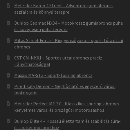
Metzeler Karoo 4 Street – Adventure gumiabroncs
aszfaltra és könnyű terepre
Dunlop Geomax MX34 – Motokrossz gumiabroncs puha
és közepesen puha terepre
Mitas Street Force – Kiegyensúlyozott sport-túra utcai
abroncs
CST CM-NK01 – Sportos utcai abroncs precíz
irányíthatósággal
Maxxis MA-ST3 – Sport-touring abroncs
Pirelli City Demon – Megbízható és egyszerű városi
motorgumi
Metzeler Perfect ME 77 – Klasszikus touring-abroncs
kényelmes városi és országúti motorozáshoz
Dunlop Elite 4 – Hosszú élettartam és stabilitás túra-
és cruiser motorokhoz