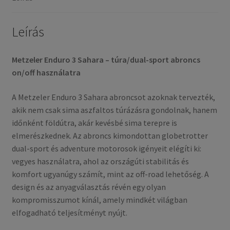
(első
gumi)
mennyiség
Leírás
Metzeler Enduro 3 Sahara – túra/dual-sport abroncs
on/off használatra
A Metzeler Enduro 3 Sahara abroncsot azoknak tervezték,
akik nem csak sima aszfaltos túrázásra gondolnak, hanem
időnként földútra, akár kevésbé sima terepre is
elmerészkednek. Az abroncs kimondottan globetrotter
dual-sport és adventure motorosok igényeit elégíti ki:
vegyes használatra, ahol az országúti stabilitás és
komfort ugyanúgy számít, mint az off-road lehetőség. A
design és az anyagválasztás révén egy olyan
kompromisszumot kínál, amely mindkét világban
elfogadható teljesítményt nyújt.