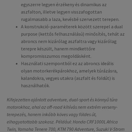
egyszerre legyen érzékeny és dinamikus az
aszfalton, illetve legyen visszafogottan
rugalmasabb a laza, kevésbé szervezett terepen.
A konstrukció-paraméterek között szerepel a dual
purpose (kettős felhasználású) minősítés, tehát az
abroncs nem kizárólag aszfaltra vagy kizárólag
terepre készült, hanem mindkettőre
kompromisszumos megoldásként.
Használati szempontból ez az abroncs ideális
olyan motorkerékpárokhoz, amelyek túrázásra,
kalandokra, vegyes utakra (aszfalt és földút) is
használhatók.
Kifejezetten ajánlott adventure, dual-sport és könnyű túra
motorokhoz, ahol az off-road kihívás nem extrém verseny-
terepezés, hanem inkább köves vagy földes út,
elhagyatottabb szakasz. Például: Honda CRF1000L Africa
Twin, Yamaha Tenere 700, KTM 790 Adventure, Suzuki V-Strom