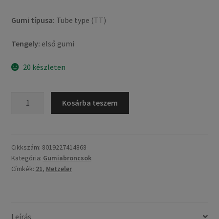
Gumi típusa:
Tube type (TT)
Tengely:
első gumi
20 készleten
Metzeler
Kosárba teszem
Enduro
3
Sahara
DP
Cikkszám:
8019227414868
Kategória:
Gumiabroncsok
90/90
Címkék:
21
,
Metzeler
-
21
54S
TT
Leírás