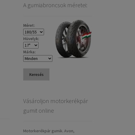
A gumiabroncsok méretei:
Méret:
Hüvelyk:
Márka:
Keresés
Vásároljon motorkerékpár
gumit online
Motorkerékpár gumik. Avon,