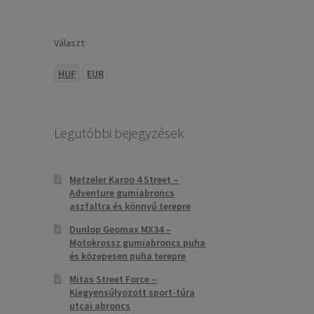
Választ:
HUF
EUR
Legutóbbi bejegyzések
Metzeler Karoo 4 Street –
Adventure gumiabroncs
aszfaltra és könnyű terepre
Dunlop Geomax MX34 –
Motokrossz gumiabroncs puha
és közepesen puha terepre
Mitas Street Force –
Kiegyensúlyozott sport-túra
utcai abroncs