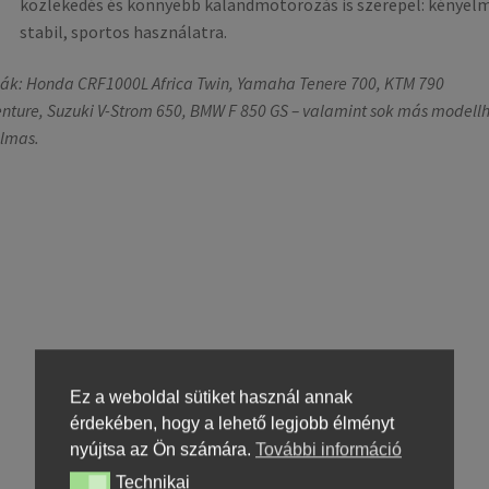
közlekedés és könnyebb kalandmotorozás is szerepel: kényelm
stabil, sportos használatra.
ák: Honda CRF1000L Africa Twin, Yamaha Tenere 700, KTM 790
nture, Suzuki V-Strom 650, BMW F 850 GS – valamint sok más modellh
lmas.
Ez a weboldal sütiket használ annak
érdekében, hogy a lehető legjobb élményt
nyújtsa az Ön számára.
További információ
Technikai
Technikai