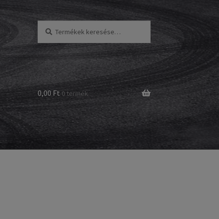
Keresés
Keresés
a
következőre:
0,00 Ft
0 termék