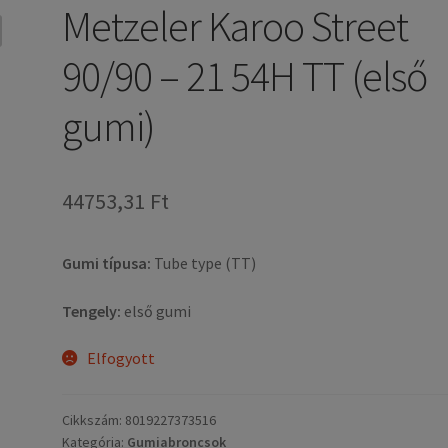
Metzeler Karoo Street
90/90 – 21 54H TT (első
gumi)
44753,31 Ft
Gumi típusa:
Tube type (TT)
Tengely:
első gumi
Elfogyott
Cikkszám:
8019227373516
Kategória:
Gumiabroncsok