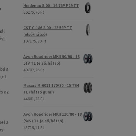
Heidenau 5.00 - 16 76P P29 TT
a
56275,76 Ft
CST C-186 3.00 - 23 59P TT
mál
(első/hátsó)
ást
107175,30 Ft
Avon Roadrider MKII 90/90 - 18
51V TL (első/hátsó)
bá a
40707,26 Ft
got
Maxxis M-6011 170/80 - 15 77H
és az
TL (hátsó gumi)
44661,23 Ft
Avon Roadrider MKII 110/80 - 18
(58V) TL (első/hátsó)
el a
43719,11 Ft
osi