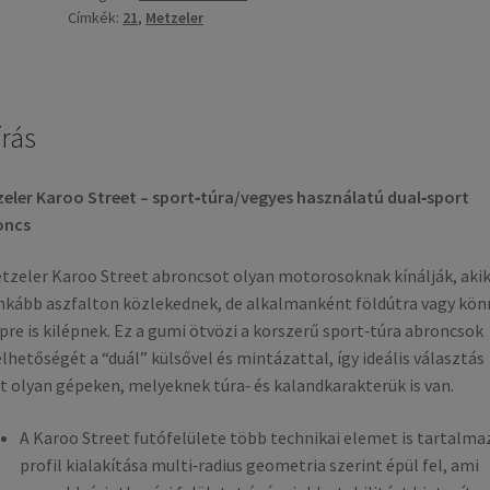
Címkék:
21
,
Metzeler
írás
eler Karoo Street – sport‐túra/vegyes használatú dual‐sport
oncs
tzeler Karoo Street abroncsot olyan motorosoknak kínálják, aki
nkább aszfalton közlekednek, de alkalmanként földútra vagy kön
pre is kilépnek. Ez a gumi ötvözi a korszerű sport‐túra abroncsok
lhetőségét a “duál” külsővel és mintázattal, így ideális választás
t olyan gépeken, melyeknek túra‐ és kalandkarakterük is van.
A Karoo Street futófelülete több technikai elemet is tartalmaz
profil kialakítása multi‐radius geometria szerint épül fel, ami