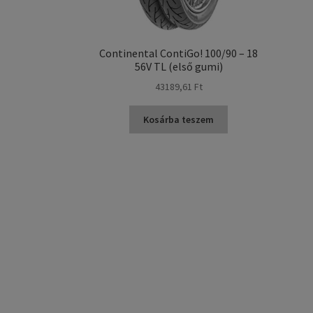
Continental ContiGo! 100/90 – 18
56V TL (első gumi)
43189,61 Ft
Kosárba teszem