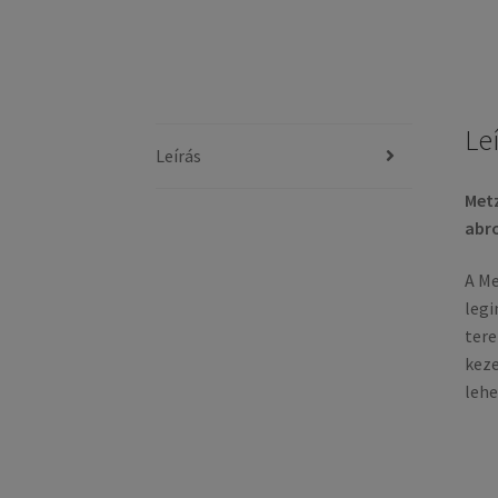
Le
Leírás
Metz
abr
A Me
legi
tere
keze
lehe