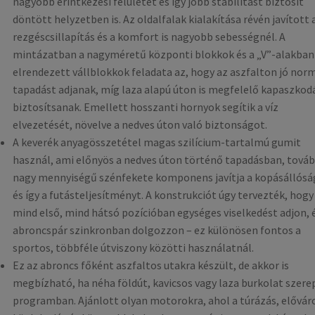
nagyobb érintkezési felületet és így jobb stabilitást biztosít
döntött helyzetben is. Az oldalfalak kialakítása révén javított 
rezgéscsillapítás és a komfort is nagyobb sebességnél. A
mintázatban a nagyméretű központi blokkok és a „V”-alakban
elrendezett vállblokkok feladata az, hogy az aszfalton jó nor
tapadást adjanak, míg laza alapú úton is megfelelő kapaszkod
biztosítsanak. Emellett hosszanti hornyok segítik a víz
elvezetését, növelve a nedves úton való biztonságot.
A keverék anyagösszetétel magas szilícium-tartalmú gumit
használ, ami előnyös a nedves úton történő tapadásban, továb
nagy mennyiségű szénfekete komponens javítja a kopásállósá
és így a futásteljesítményt. A konstrukciót úgy tervezték, hogy
mind első, mind hátsó pozícióban egységes viselkedést adjon, 
abroncspár szinkronban dolgozzon – ez különösen fontos a
sportos, többféle útviszony közötti használatnál.
Ez az abroncs főként aszfaltos utakra készült, de akkor is
megbízható, ha néha földút, kavicsos vagy laza burkolat szerep
programban. Ajánlott olyan motorokra, ahol a túrázás, elővár