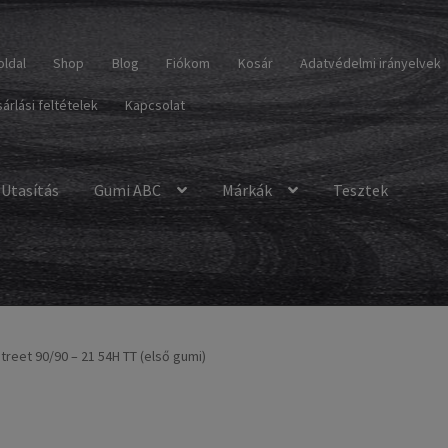
oldal
Shop
Blog
Fiókom
Kosár
Adatvédelmi irányelvek
árlási feltételek
Kapcsolat
Utasítás
Gumi ABC
Márkák
Tesztek
reet 90/90 – 21 54H TT (első gumi)