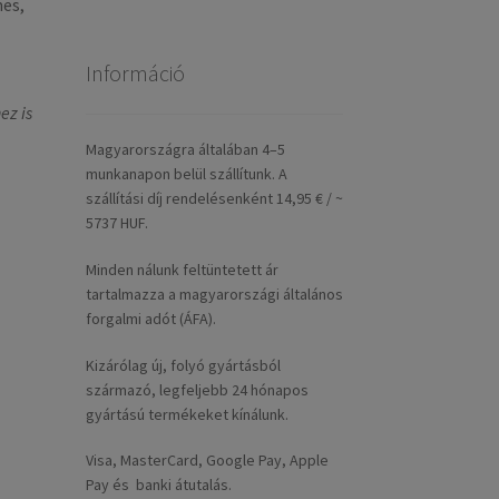
es,
Információ
ez is
Magyarországra általában 4–5
munkanapon belül szállítunk. A
szállítási díj rendelésenként 14,95 € / ~
5737 HUF.
Minden nálunk feltüntetett ár
tartalmazza a magyarországi általános
forgalmi adót (ÁFA).
Kizárólag új, folyó gyártásból
származó, legfeljebb 24 hónapos
gyártású termékeket kínálunk.
Visa, MasterCard, Google Pay, Apple
Pay és banki átutalás.