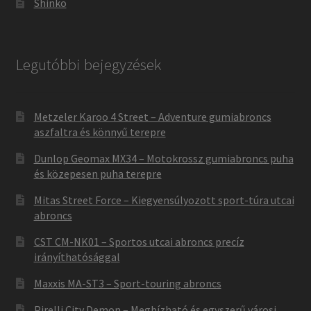
Shinko
Legutóbbi bejegyzések
Metzeler Karoo 4 Street – Adventure gumiabroncs
aszfaltra és könnyű terepre
Dunlop Geomax MX34 – Motokrossz gumiabroncs puha
és közepesen puha terepre
Mitas Street Force – Kiegyensúlyozott sport-túra utcai
abroncs
CST CM-NK01 – Sportos utcai abroncs precíz
irányíthatósággal
Maxxis MA-ST3 – Sport-touring abroncs
Pirelli City Demon – Megbízható és egyszerű városi