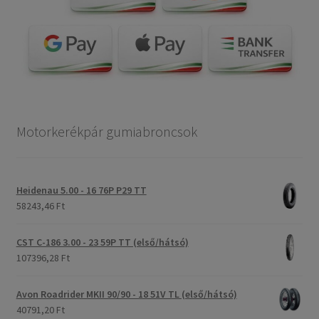
Motorkerékpár gumiabroncsok
Heidenau 5.00 - 16 76P P29 TT
58243,46 Ft
CST C-186 3.00 - 23 59P TT (első/hátsó)
107396,28 Ft
Avon Roadrider MKII 90/90 - 18 51V TL (első/hátsó)
40791,20 Ft