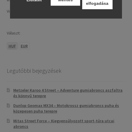
elfogadása
Visa, MasterCard, Google Pay, Apple Pay és banki átutalás.
Választ:
HUF
EUR
Legutóbbi bejegyzések
Metzeler Karoo 4 Street – Adventure gumiabroncs aszfaltra
és könnyű terepre
Dunlop Geomax MX34 – Motokrossz gumiabroncs puha és
közepesen puha terepre
Mitas Street Force – Kiegyensúlyozott sport-túra utcai
abroncs