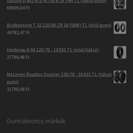
Dunlop D 402 H/D MT90 B 16 74H TL (hátsó gumi)
69809,04 Ft
Bridgestone T 32 110/80 ZR 18 (58W) TL (első gumi)
44782,47 Ft
Heidenau K 66 120/70 - 14 55S TL (első/hátsó)
27789,48 Ft
Metzeler Roadtec Scooter 130/70 - 16 61S TL (hátsó
gumi)
31798,98 Ft
Gumiabroncs márkák