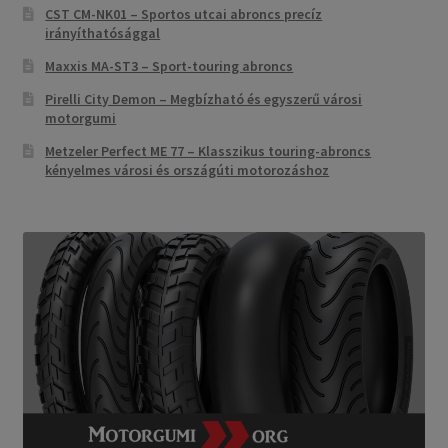
CST CM-NK01 – Sportos utcai abroncs precíz
irányíthatósággal
Maxxis MA-ST3 – Sport-touring abroncs
Pirelli City Demon – Megbízható és egyszerű városi
motorgumi
Metzeler Perfect ME 77 – Klasszikus touring-abroncs
kényelmes városi és országúti motorozáshoz