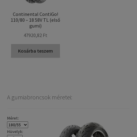
Continental ContiGo!
110/80 – 18 58V TL (első
gumi)
47920,82 Ft
Kosárba teszem
A gumiabroncsok méretei:
Méret:
Hüvelyk: