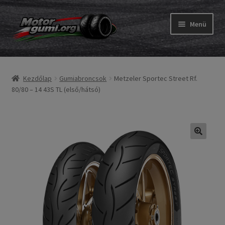
Ugrás
Kilépés
Menü
a
a
navigációhoz
tartalomba
Expand
Gumik
child
Kezdőlap
Gumiabroncsok
Metzeler Sportec Street Rf.
menu
Expand
Belső gumi és szalag
80/80 – 14 43S TL (első/hátsó)
child
menu
Utasítás
Expand
Gumi ABC
child
menu
Expand
Márkák
child
menu
Tesztek
Kapcs.