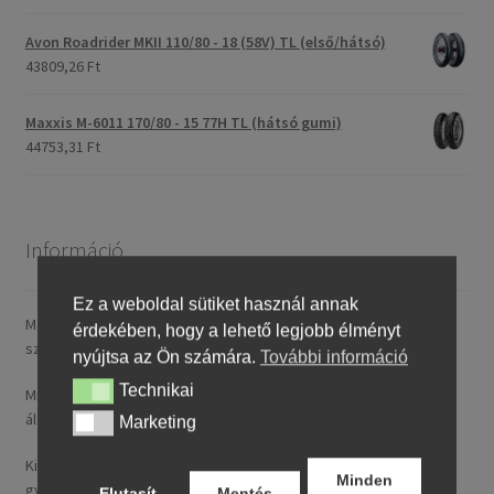
Avon Roadrider MKII 110/80 - 18 (58V) TL (első/hátsó)
43809,26 Ft
Maxxis M-6011 170/80 - 15 77H TL (hátsó gumi)
44753,31 Ft
Információ
Ez a weboldal sütiket használ annak
Magyarországra általában 4–5 munkanapon belül szállítunk. A
érdekében, hogy a lehető legjobb élményt
szállítási díj rendelésenként 14,95 € / ~ 5737 HUF.
nyújtsa az Ön számára.
További információ
Technikai
Technikai
Minden nálunk feltüntetett ár tartalmazza a magyarországi
általános forgalmi adót (ÁFA).
Marketing
Marketing
Kizárólag új, folyó gyártásból származó, legfeljebb 24 hónapos
Minden
gyártású termékeket kínálunk.
Elutasít
Mentés