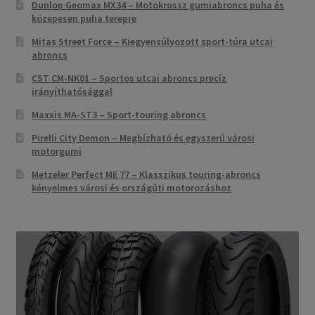
Dunlop Geomax MX34 – Motokrossz gumiabroncs puha és
közepesen puha terepre
Mitas Street Force – Kiegyensúlyozott sport-túra utcai
abroncs
CST CM-NK01 – Sportos utcai abroncs precíz
irányíthatósággal
Maxxis MA-ST3 – Sport-touring abroncs
Pirelli City Demon – Megbízható és egyszerű városi
motorgumi
Metzeler Perfect ME 77 – Klasszikus touring-abroncs
kényelmes városi és országúti motorozáshoz