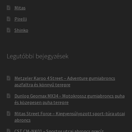
Mitas
Pirelli
Shinko
Legutóbbi bejegyzések
Metzeler Karoo 4 Street – Adventure gumiabroncs
aszfaltra és könnyű terepre
Dunlop Geomax MX34 – Motokrossz gumiabroncs puha
és közepesen puha terepre
Mitas Street Force – Kiegyensúlyozott sport-túra utcai
abroncs
CST CM-NK01 – Sportos utcai abroncs precíz