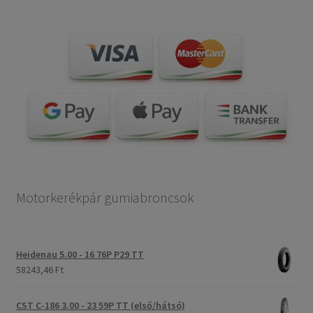
Motorkerékpár gumiabroncsok
Heidenau 5.00 - 16 76P P29 TT
58243,46 Ft
CST C-186 3.00 - 23 59P TT (első/hátsó)