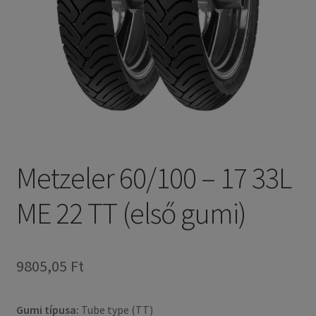
Metzeler 60/100 – 17 33L
ME 22 TT (első gumi)
9805,05 Ft
Gumi típusa:
Tube type (TT)