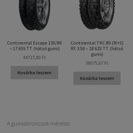
Continental Escape 130/80
Continental TKC 80 (M+S)
– 17 65S TT (hátsó gumi)
Rf. 3.50 – 18 62S TT (hátsó
gumi)
44727,80 Ft
38075,67 Ft
Kosárba teszem
Kosárba teszem
A gumiabroncsok méretei: