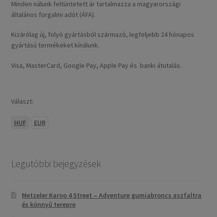
Minden nálunk feltüntetett ár tartalmazza a magyarországi
általános forgalmi adót (ÁFA).
Kizárólag új, folyó gyártásból származó, legfeljebb 24 hónapos
gyártású termékeket kínálunk.
Visa, MasterCard, Google Pay, Apple Pay és banki átutalás.
Választ:
HUF
EUR
Legutóbbi bejegyzések
Metzeler Karoo 4 Street – Adventure gumiabroncs aszfaltra
és könnyű terepre