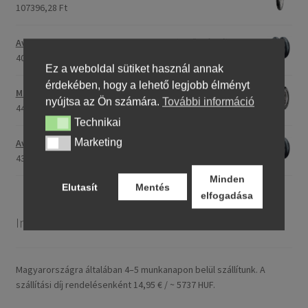
107396,28 Ft
Avon Roadrider MKII 90/90 - 18 51V TL (első/hátsó)
40791,20 Ft
Ez a weboldal sütiket használ annak
érdekében, hogy a lehető legjobb élményt
Maxxis M-6011 170/80 - 15 77H TL (hátsó gumi)
nyújtsa az Ön számára.
További információ
44753,31 Ft
Technikai
Technikai
Marketing
Avon Roadrider MKII 110/80 - 18 (58V) TL (első/hátsó)
Marketing
43809,26 Ft
Minden
Elutasít
Mentés
elfogadása
Információ
Magyarországra általában 4–5 munkanapon belül szállítunk. A
szállítási díj rendelésenként 14,95 € / ~ 5737 HUF.