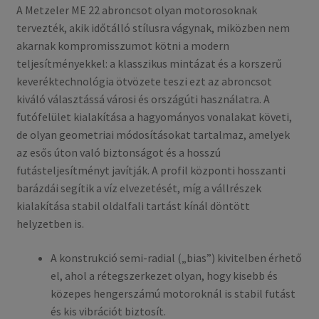
A Metzeler ME 22 abroncsot olyan motorosoknak
tervezték, akik időtálló stílusra vágynak, miközben nem
akarnak kompromisszumot kötni a modern
teljesítményekkel: a klasszikus mintázat és a korszerű
keverék­technológia ötvözete teszi ezt az abroncsot
kiváló választássá városi és országúti használatra. A
futófelület kialakítása a hagyományos vonalakat követi,
de olyan geometriai módosításokat tartalmaz, amelyek
az esős úton való biztonságot és a hosszú
futásteljesítményt javítják. A profil központi hosszanti
barázdái segítik a víz elvezetését, míg a vállrészek
kialakítása stabil oldalfali tartást kínál döntött
helyzetben is.
A konstrukció semi-radial („bias”) kivitelben érhető
el, ahol a rétegszerkezet olyan, hogy kisebb és
közepes hengerszámú motoroknál is stabil futást
és kis vibrációt biztosít.