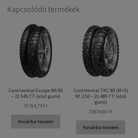
Kapcsolódó termékek
Continental Escape 90/90
Continental TKC 80 (M+S)
– 21 54S TT (első gumi)
Rf. 2.50 – 21 48S TT (első
gumi)
35764,74 Ft
23834,66 Ft
Kosárba teszem
Kosárba teszem