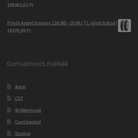
109302,62 Ft
Pirelli Angel Scooter 120/90 - 10 66J TL (első/hátsó)
18378,09 Ft
Gumiabroncs márkák
Avon
CST
Bridgestone
Continental
Dunlop