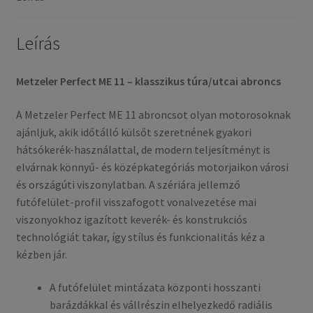
gumi)
mennyiség
Leírás
Metzeler Perfect ME 11 – klasszikus túra/utcai abroncs
A Metzeler Perfect ME 11 abroncsot olyan motorosoknak
ajánljuk, akik időtálló külsőt szeretnének gyakori
hátsókerék-használattal, de modern teljesítményt is
elvárnak könnyű- és középkategóriás motorjaikon városi
és országúti viszonylatban. A szériára jellemző
futófelület-profil visszafogott vonalvezetése mai
viszonyokhoz igazított keverék- és konstrukciós
technológiát takar, így stílus és funkcionalitás kéz a
kézben jár.
A futófelület mintázata központi hosszanti
barázdákkal és vállrészin elhelyezkedő radiális