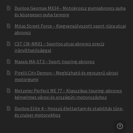
Dunlop Geomax MX34 – Motokrossz gumiabroncs puha
és közepesen puha terepre
Mitas Street Force – Kiegyensúlyozott sport-túra utcai
abroncs
CST CM-NK01 – Sportos utcai abroncs precíz
irányíthatósággal
Maxxis MA-ST3 – Sport-touring abroncs
Pirelli City Demon – Megbízható és egyszerű városi
motorgumi
Metzeler Perfect ME 77 – Klasszikus touring-abroncs
kényelmes városi és országúti motorozáshoz
Dunlop Elite 4 – Hosszú élettartam és stabilitás túra-
és cruiser motorokhoz