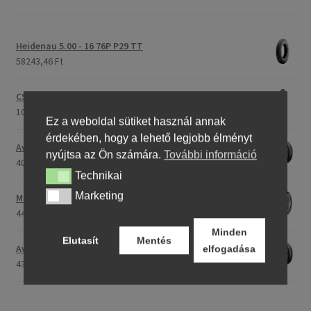
Heidenau 5.00 - 16 76P P29 TT
58243,46 Ft
CST C-186 3.00 - 23 59P TT (első/hátsó)
107396,28 Ft
Ez a weboldal sütiket használ annak
érdekében, hogy a lehető legjobb élményt
Avon Roadrider MKII 90/90 - 18 51V TL (első/hátsó)
nyújtsa az Ön számára.
További információ
40791,20 Ft
Technikai
Technikai
Marketing
Marketing
Maxxis M-6011 170/80 - 15 77H TL (hátsó gumi)
44753,31 Ft
Minden
Elutasít
Mentés
Avon Roadrider MKII 110/80 - 18 (58V) TL (első/hátsó)
elfogadása
43809,26 Ft