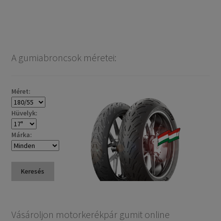
A gumiabroncsok méretei:
Méret:
Hüvelyk:
Márka:
Keresés
Vásároljon motorkerékpár gumit online