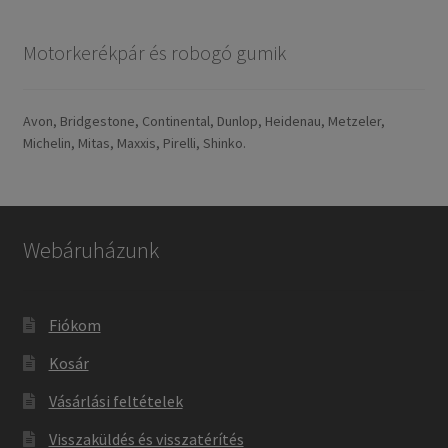
Motorkerékpár és robogó gumik
Avon, Bridgestone, Continental, Dunlop, Heidenau, Metzeler,
Michelin, Mitas, Maxxis, Pirelli, Shinko.
Webáruházunk
Fiókom
Kosár
Vásárlási feltételek
Visszaküldés és visszatérítés