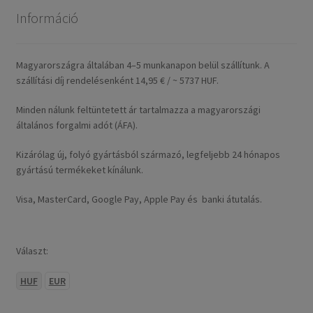
Információ
Magyarországra általában 4–5 munkanapon belül szállítunk. A
szállítási díj rendelésenként 14,95 € / ~ 5737 HUF.
Minden nálunk feltüntetett ár tartalmazza a magyarországi
általános forgalmi adót (ÁFA).
Kizárólag új, folyó gyártásból származó, legfeljebb 24 hónapos
gyártású termékeket kínálunk.
Visa, MasterCard, Google Pay, Apple Pay és banki átutalás.
Választ:
HUF
EUR