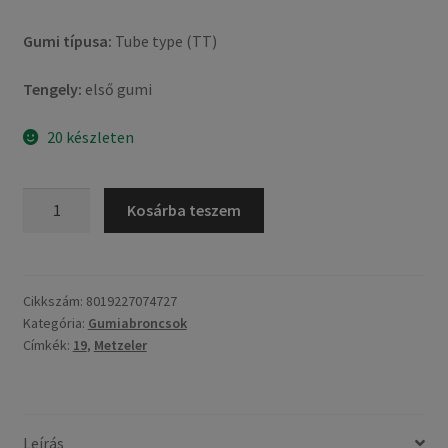
Gumi típusa:
Tube type (TT)
Tengely:
első gumi
20 készleten
Metzeler
Kosárba teszem
ME
11
Perfect
3.00
Cikkszám:
8019227074727
Kategória:
Gumiabroncsok
-
Címkék:
19
,
Metzeler
19
49S
TT
(első
Leírás