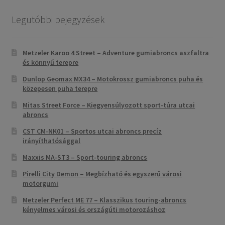
Legutóbbi bejegyzések
Metzeler Karoo 4 Street – Adventure gumiabroncs aszfaltra
és könnyű terepre
Dunlop Geomax MX34 – Motokrossz gumiabroncs puha és
közepesen puha terepre
Mitas Street Force – Kiegyensúlyozott sport-túra utcai
abroncs
CST CM-NK01 – Sportos utcai abroncs precíz
irányíthatósággal
Maxxis MA-ST3 – Sport-touring abroncs
Pirelli City Demon – Megbízható és egyszerű városi
motorgumi
Metzeler Perfect ME 77 – Klasszikus touring-abroncs
kényelmes városi és országúti motorozáshoz