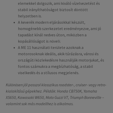
elemekkel dolgozik, ami kiváló vízelvezetést és
stabil irányíthatóságot biztosít döntött
helyzetben is.
A keverék modern eljárásokkal készült,
homogénebb szerkezetet eredményezve, ami jó
tapadást kínál nedves úton, miközben a
kopásállóságot is növeli.
A ME 11 használati területe azoknak a
motorosoknak ideális, akik túrázásra, városi és
országúti közlekedésre használják motorjukat, és
fontos számukra a megbízhatóság, a stabil
viselkedés és a stílusos megjelenés.
Különösen jól passzol klasszikus roadster-, cruiser- vagy retro-
kialakítású gépekhez. Példák: Honda CB750K, Yamaha
XS650, Kawasaki W650, Moto Guzzi V7, Triumph Bonneville –
valamint sok más modellhez is alkalmas.