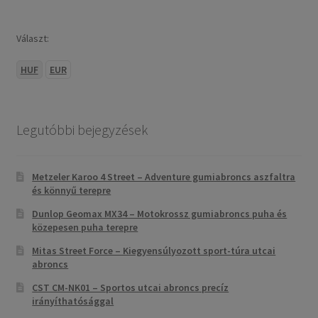
Választ:
HUF
EUR
Legutóbbi bejegyzések
Metzeler Karoo 4 Street – Adventure gumiabroncs aszfaltra
és könnyű terepre
Dunlop Geomax MX34 – Motokrossz gumiabroncs puha és
közepesen puha terepre
Mitas Street Force – Kiegyensúlyozott sport-túra utcai
abroncs
CST CM-NK01 – Sportos utcai abroncs precíz
irányíthatósággal