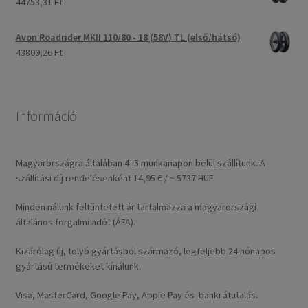
44753,31 Ft
Avon Roadrider MKII 110/80 - 18 (58V) TL (első/hátsó)
43809,26 Ft
Információ
Magyarországra általában 4–5 munkanapon belül szállítunk. A
szállítási díj rendelésenként 14,95 € / ~ 5737 HUF.
Minden nálunk feltüntetett ár tartalmazza a magyarországi
általános forgalmi adót (ÁFA).
Kizárólag új, folyó gyártásból származó, legfeljebb 24 hónapos
gyártású termékeket kínálunk.
Visa, MasterCard, Google Pay, Apple Pay és banki átutalás.