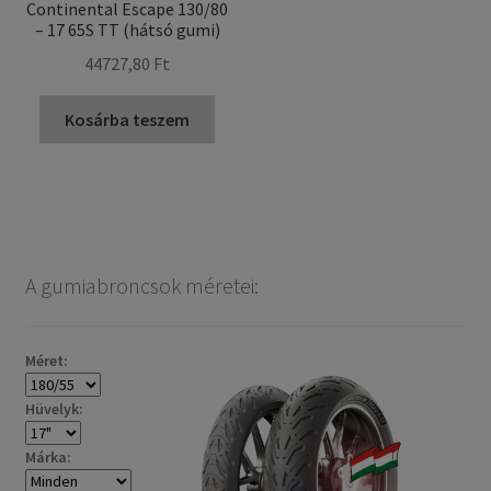
Continental Escape 130/80
– 17 65S TT (hátsó gumi)
44727,80 Ft
Kosárba teszem
A gumiabroncsok méretei:
Méret:
Hüvelyk:
Márka: