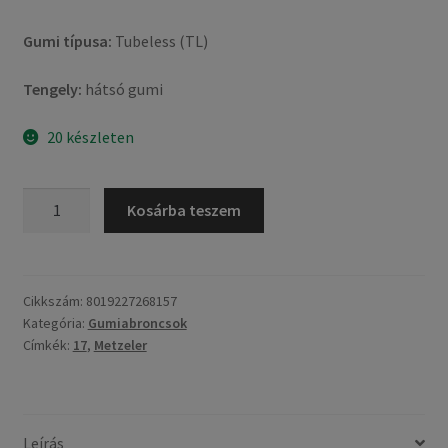
Gumi típusa:
Tubeless (TL)
Tengely:
hátsó gumi
20 készleten
Metzeler
Kosárba teszem
Roadtec
01
(HWM)
190/55
Cikkszám:
8019227268157
Kategória:
Gumiabroncsok
ZR
Címkék:
17
,
Metzeler
17
(75W)
TL
(hátsó
Leírás