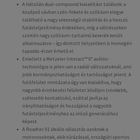
A hátsóán dual-compound kialakítást találunk: a
középső sávban szén-fekete és szilícium elegye
található a nagy sebességű stabilitás és a hosszú
futásteljesítmény érdekében, míg a vállrészeken
szintén nagy szilícium-tartalmú keverék került
alkalmazásra – így döntött helyzetben is homogén
tapadás-érzet érhető el.
Emellett a Metzeler Interact™ 0° acélöv-
technológia is jelen van a radiál változatoknál, ami
jobb kormányozhatóságot és tartósságot jelent. A
futófelület mintázata úgy van kialakítva, hogy
nagyobb érintkezési felületet kínáljon (rövidebb,
szélesebb kontaktsáv), ezáltal javítja az
irányíthatóságot és hozzájárul a nagyobb
futásteljesítményhez az előző generációhoz
képest.
A Roadtec 01 ideális választás azoknak a
motorosoknak, akik túrázással, országúti sportos