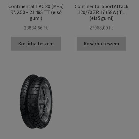
Continental TKC 80 (M+S)
Continental SportAttack
Rf. 2.50 – 21 48S TT (első
120/70 ZR 17 (58W) TL
gumi)
(első gumi)
23834,66 Ft
27968,09 Ft
Kosárba teszem
Kosárba teszem