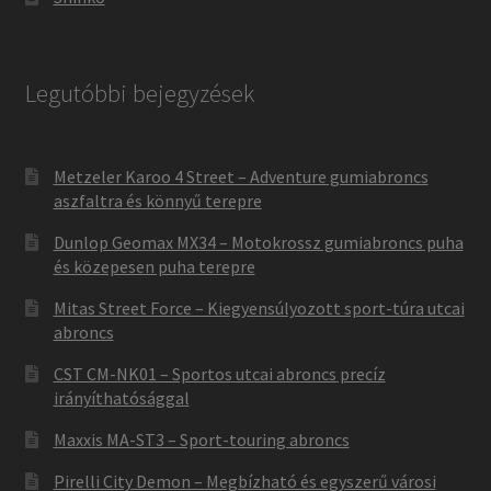
Legutóbbi bejegyzések
Metzeler Karoo 4 Street – Adventure gumiabroncs
aszfaltra és könnyű terepre
Dunlop Geomax MX34 – Motokrossz gumiabroncs puha
és közepesen puha terepre
Mitas Street Force – Kiegyensúlyozott sport-túra utcai
abroncs
CST CM-NK01 – Sportos utcai abroncs precíz
irányíthatósággal
Maxxis MA-ST3 – Sport-touring abroncs
Pirelli City Demon – Megbízható és egyszerű városi