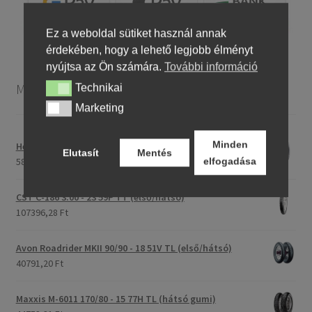
Ez a weboldal sütiket használ annak
érdekében, hogy a lehető legjobb élményt
nyújtsa az Ön számára.
További információ
Motorkerékpár gumiabroncsok
Technikai
Technikai
Marketing
Marketing
Minden
Heidenau 5.00 - 16 76P P29 TT
Elutasít
Mentés
58243,46 Ft
elfogadása
CST C-186 3.00 - 23 59P TT (első/hátsó)
107396,28 Ft
Avon Roadrider MKII 90/90 - 18 51V TL (első/hátsó)
40791,20 Ft
Maxxis M-6011 170/80 - 15 77H TL (hátsó gumi)