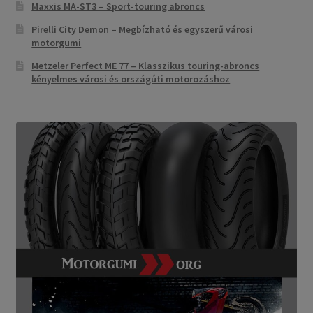
Maxxis MA-ST3 – Sport-touring abroncs
Pirelli City Demon – Megbízható és egyszerű városi
motorgumi
Metzeler Perfect ME 77 – Klasszikus touring-abroncs
kényelmes városi és országúti motorozáshoz