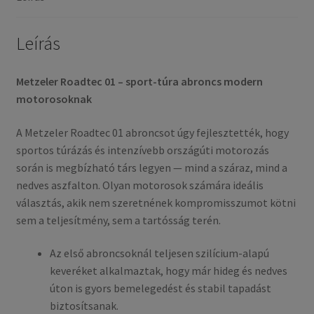
gumi)
mennyiség
Leírás
Metzeler Roadtec 01 – sport-túra abroncs modern
motorosoknak
A Metzeler Roadtec 01 abroncsot úgy fejlesztették, hogy
sportos túrázás és intenzívebb országúti motorozás
során is megbízható társ legyen — mind a száraz, mind a
nedves aszfalton. Olyan motorosok számára ideális
választás, akik nem szeretnének kompromisszumot kötni
sem a teljesítmény, sem a tartósság terén.
Az első abroncsoknál teljesen szilícium-alapú
keveréket alkalmaztak, hogy már hideg és nedves
úton is gyors bemelegedést és stabil tapadást
biztosítsanak.