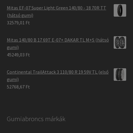
Mitas EF-07 Super Light Green 140/80 - 18 70R TT
(hátsó gumi)
32579,01 Ft
Mitas 140/80 B 17 69T E-07+ DAKAR TL M+S (hátsó
gumi)
45249,03 Ft
Continental TrailAttack 3 110/80 R 19 59V TL (első
gumi)
52768,67 Ft
Gumiabroncs márkák