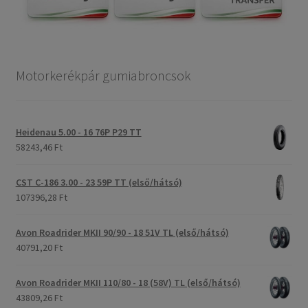
Motorkerékpár gumiabroncsok
Heidenau 5.00 - 16 76P P29 TT
58243,46 Ft
CST C-186 3.00 - 23 59P TT (első/hátsó)
107396,28 Ft
Avon Roadrider MKII 90/90 - 18 51V TL (első/hátsó)
40791,20 Ft
Avon Roadrider MKII 110/80 - 18 (58V) TL (első/hátsó)
43809,26 Ft