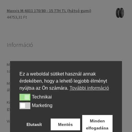
Maxxis M-6011 170/80 - 15 77H TL (hátsó gumi)
44753,31 Ft
Információ
Magyarországra általában 4–5 munkanapon belül szállítunk. A
szállítási díj rendelésenként 14,95 € / ~ 5737 HUF.
Ez a weboldal sütiket használ annak
érdekében, hogy a lehető legjobb élményt
Minden nálunk feltüntetett ár tartalmazza a magyarországi
nyújtsa az Ön számára.
További információ
általános forgalmi adót (ÁFA).
Technikai
Technikai
Kizárólag új, folyó gyártásból származó, legfeljebb 24 hónapos
Marketing
Marketing
gyártású termékeket kínálunk.
Visa, MasterCard, Google Pay, Apple Pay és banki átutalás.
Minden
Elutasít
Mentés
elfogadása