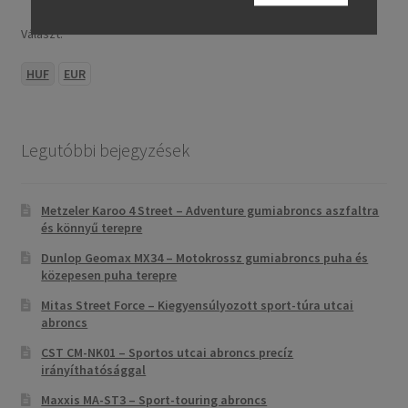
Választ:
HUF
EUR
Legutóbbi bejegyzések
Metzeler Karoo 4 Street – Adventure gumiabroncs aszfaltra
és könnyű terepre
Dunlop Geomax MX34 – Motokrossz gumiabroncs puha és
közepesen puha terepre
Mitas Street Force – Kiegyensúlyozott sport-túra utcai
abroncs
CST CM-NK01 – Sportos utcai abroncs precíz
irányíthatósággal
Maxxis MA-ST3 – Sport-touring abroncs