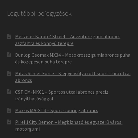
Legutóbbi bejegyzések
Metzeler Karoo 4 Street – Adventure gumiabroncs
aszfaltra és könnyű terepre
Dunlop Geomax MX34 – Motokrossz gumiabroncs puha
és közepesen puha terepre
Mitas Street Force – Kiegyensúlyozott sport-túra utcai
abroncs
CST CM-NK01 – Sportos utcai abroncs precíz
irányíthatósággal
Maxxis MA-ST3 – Sport-touring abroncs
Pirelli City Demon – Megbízható és egyszerű városi
motorgumi