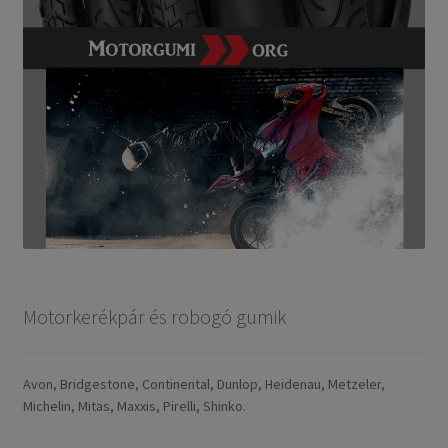
Motorkerékpár és robogó gumik
Avon, Bridgestone, Continental, Dunlop, Heidenau, Metzeler,
Michelin, Mitas, Maxxis, Pirelli, Shinko.