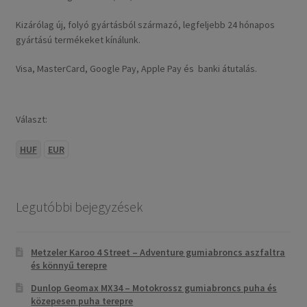
Kizárólag új, folyó gyártásból származó, legfeljebb 24 hónapos
gyártású termékeket kínálunk.
Visa, MasterCard, Google Pay, Apple Pay és banki átutalás.
Választ:
HUF
EUR
Legutóbbi bejegyzések
Metzeler Karoo 4 Street – Adventure gumiabroncs aszfaltra
és könnyű terepre
Dunlop Geomax MX34 – Motokrossz gumiabroncs puha és
közepesen puha terepre