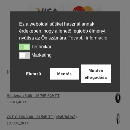
Ez a weboldal sütiket használ annak
érdekében, hogy a lehető legjobb élményt
nyújtsa az Ön számára.
További információ
Technikai
Technikai
Marketing
Marketing
Motorkerékpár gumiabroncsok
Minden
Elutasít
Mentés
elfogadása
Heidenau 5.00 - 16 76P P29 TT
58243,46 Ft
CST C-186 3.00 - 23 59P TT (első/hátsó)
107396,28 Ft