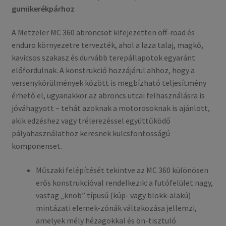
gumikerékpárhoz
A Metzeler MC 360 abroncsot kifejezetten off-road és
enduro környezetre tervezték, ahol a laza talaj, magkő,
kavicsos szakasz és durvább terepállapotok egyaránt
előfordulnak. A konstrukció hozzájárul ahhoz, hogy a
versenykörülmények között is megbízható teljesítmény
érhető el, ugyanakkor az abroncs utcai felhasználásra is
jóváhagyott – tehát azoknak a motorosoknak is ajánlott,
akik edzéshez vagy trélerezéssel együttűködő
pályahasználathoz keresnek kulcsfontosságú
komponenset.
Műszaki felépítését tekintve az MC 360 különösen
erős konstrukcióval rendelkezik: a futófelület nagy,
vastag „knob” típusú (kúp- vagy blokk-alakú)
mintázati elemek-zónák váltakozása jellemzi,
amelyek mély hézagokkal és ön-tisztuló