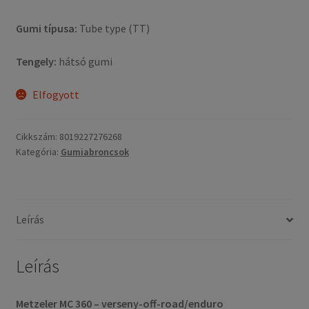
Gumi típusa:
Tube type (TT)
Tengely:
hátsó gumi
Elfogyott
Cikkszám:
8019227276268
Kategória:
Gumiabroncsok
Leírás
Leírás
Metzeler MC 360 – verseny-off-road/enduro