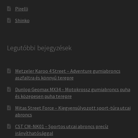
Pirelli
Shinko
Legutóbbi bejegyzések
Metzeler Karoo 4 Street – Adventure gumiabroncs
aszfaltra és könnyű terepre
Dunlop Geomax MX34 – Motokrossz gumiabroncs puha
és közepesen puha terepre
Mitas Street Force – Kiegyensúlyozott sport-túra utcai
abroncs
CST CM-NK01 – Sportos utcai abroncs precíz
irányíthatósággal