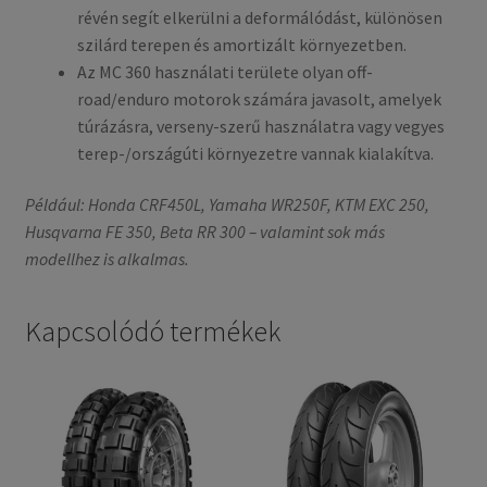
révén segít elkerülni a deformálódást, különösen
szilárd terepen és amortizált környezetben.
Az MC 360 használati területe olyan off-
road/enduro motorok számára javasolt, amelyek
túrázásra, verseny-szerű használatra vagy vegyes
terep-/országúti környezetre vannak kialakítva.
Például: Honda CRF450L, Yamaha WR250F, KTM EXC 250,
Husqvarna FE 350, Beta RR 300 – valamint sok más
modellhez is alkalmas.
Kapcsolódó termékek