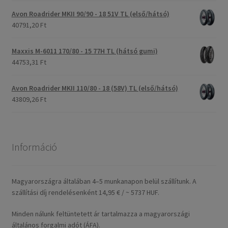
Avon Roadrider MKII 90/90 - 18 51V TL (első/hátsó)
40791,20 Ft
Maxxis M-6011 170/80 - 15 77H TL (hátsó gumi)
44753,31 Ft
Avon Roadrider MKII 110/80 - 18 (58V) TL (első/hátsó)
43809,26 Ft
Információ
Magyarországra általában 4–5 munkanapon belül szállítunk. A
szállítási díj rendelésenként 14,95 € / ~ 5737 HUF.
Minden nálunk feltüntetett ár tartalmazza a magyarországi
általános forgalmi adót (ÁFA).