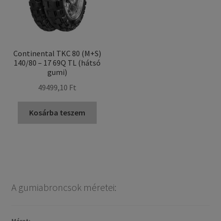
Continental TKC 80 (M+S)
140/80 – 17 69Q TL (hátsó
gumi)
49499,10 Ft
Kosárba teszem
A gumiabroncsok méretei:
Méret: