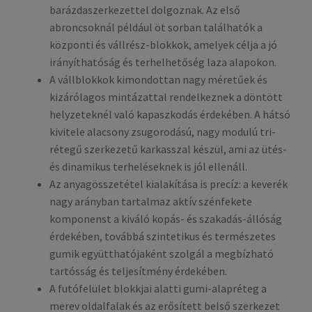
barázdaszerkezettel dolgoznak. Az első
abroncsoknál például öt sorban találhatók a
központi és vállrész-blokkok, amelyek célja a jó
irányíthatóság és terhelhetőség laza alapokon.
A vállblokkok kimondottan nagy méretűek és
kizárólagos mintázattal rendelkeznek a döntött
helyzeteknél való kapaszkodás érdekében. A hátsó
kivitele alacsony zsugorodású, nagy modulú tri-
rétegű szerkezetű karkasszal készül, ami az ütés-
és dinamikus terheléseknek is jól ellenáll.
Az anyagösszetétel kialakítása is precíz: a keverék
nagy arányban tartalmaz aktív szénfekete
komponenst a kiváló kopás- és szakadás-állóság
érdekében, továbbá szintetikus és természetes
gumik együtthatójaként szolgál a megbízható
tartósság és teljesítmény érdekében.
A futófelület blokkjai alatti gumi-alapréteg a
merev oldalfalak és az erősített belső szerkezet