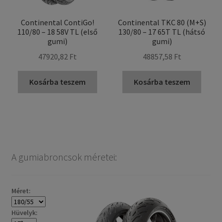
Continental ContiGo!
Continental TKC 80 (M+S)
110/80 – 18 58V TL (első
130/80 – 17 65T TL (hátsó
gumi)
gumi)
47920,82 Ft
48857,58 Ft
Kosárba teszem
Kosárba teszem
A gumiabroncsok méretei:
Méret:
Hüvelyk: