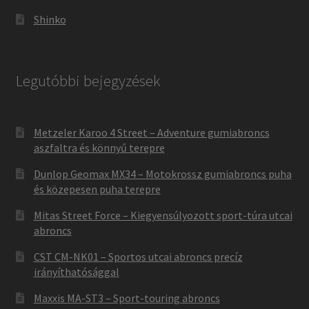
Shinko
Legutóbbi bejegyzések
Metzeler Karoo 4 Street – Adventure gumiabroncs
aszfaltra és könnyű terepre
Dunlop Geomax MX34 – Motokrossz gumiabroncs puha
és közepesen puha terepre
Mitas Street Force – Kiegyensúlyozott sport-túra utcai
abroncs
CST CM-NK01 – Sportos utcai abroncs precíz
irányíthatósággal
Maxxis MA-ST3 – Sport-touring abroncs