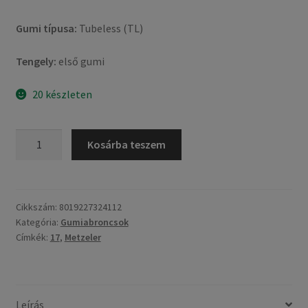
Gumi típusa:
Tubeless (TL)
Tengely:
első gumi
20 készleten
Metzeler
Kosárba teszem
Roadtec
01
100/80
-
Cikkszám:
8019227324112
Kategória:
Gumiabroncsok
17
Címkék:
17
,
Metzeler
52H
TL
(első
gumi)
Leírás