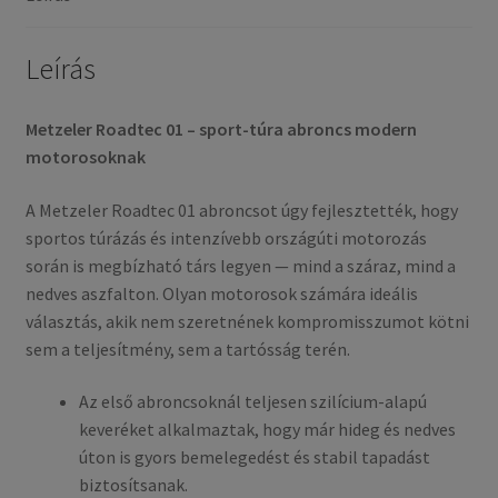
mennyiség
Leírás
Metzeler Roadtec 01 – sport-túra abroncs modern
motorosoknak
A Metzeler Roadtec 01 abroncsot úgy fejlesztették, hogy
sportos túrázás és intenzívebb országúti motorozás
során is megbízható társ legyen — mind a száraz, mind a
nedves aszfalton. Olyan motorosok számára ideális
választás, akik nem szeretnének kompromisszumot kötni
sem a teljesítmény, sem a tartósság terén.
Az első abroncsoknál teljesen szilícium-alapú
keveréket alkalmaztak, hogy már hideg és nedves
úton is gyors bemelegedést és stabil tapadást
biztosítsanak.