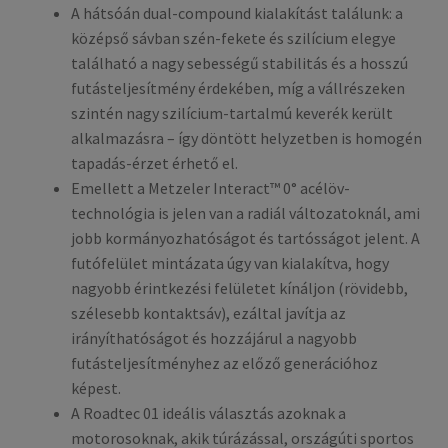
A hátsóán dual-compound kialakítást találunk: a
középső sávban szén-fekete és szilícium elegye
található a nagy sebességű stabilitás és a hosszú
futásteljesítmény érdekében, míg a vállrészeken
szintén nagy szilícium-tartalmú keverék került
alkalmazásra – így döntött helyzetben is homogén
tapadás-érzet érhető el.
Emellett a Metzeler Interact™ 0° acélöv-
technológia is jelen van a radiál változatoknál, ami
jobb kormányozhatóságot és tartósságot jelent. A
futófelület mintázata úgy van kialakítva, hogy
nagyobb érintkezési felületet kínáljon (rövidebb,
szélesebb kontaktsáv), ezáltal javítja az
irányíthatóságot és hozzájárul a nagyobb
futásteljesítményhez az előző generációhoz
képest.
A Roadtec 01 ideális választás azoknak a
motorosoknak, akik túrázással, országúti sportos