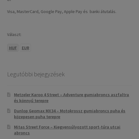
Visa, MasterCard, Google Pay, Apple Pay és banki átutalás.
Választ:
HUF
EUR
Legutóbbi bejegyzések
Metzeler Karoo 4 Street – Adventure gumiabroncs aszfaltra
és könnyű terepre
Dunlop Geomax MX34 – Motokrossz gumiabroncs puha és
közepesen puha terepre
Mitas Street Force – Kiegyensúlyozott sport-túra utcai
abroncs