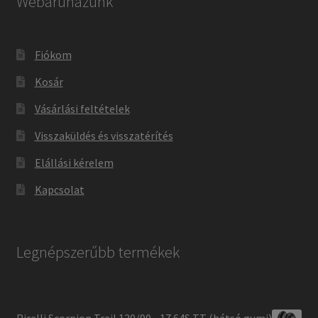
Webáruházunk
Fiókom
Kosár
Vásárlási feltételek
Visszaküldés és visszatérítés
Elállási kérelem
Kapcsolat
Legnépszerűbb termékek
Pirelli Scorpion Trail 120/90 - 17 64S TT (hátsó gumi)