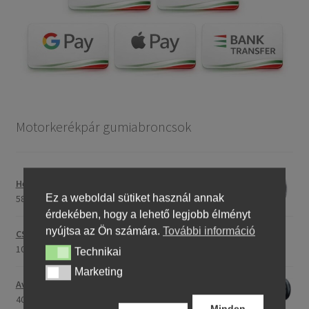
Motorkerékpár gumiabroncsok
Heidenau 5.00 - 16 76P P29 TT
Ez a weboldal sütiket használ annak
58243,46 Ft
érdekében, hogy a lehető legjobb élményt
nyújtsa az Ön számára.
További információ
CST C-186 3.00 - 23 59P TT (első/hátsó)
107396,28 Ft
Technikai
Technikai
Marketing
Marketing
Avon Roadrider MKII 90/90 - 18 51V TL (első/hátsó)
40791,20 Ft
Minden