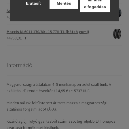
Elutasít
Mentés
elfogadása
Avon Roadrider MKII 110/80 - 18 (58V) TL (első/hátsó)
43809,26 Ft
Maxxis M-6011 170/80 - 15 77H TL (hátsó gumi)
44753,31 Ft
Információ
Magyarországra általában 4–5 munkanapon belül szállítunk. A
szállítási díj rendelésenként 14,95 € / ~ 5737 HUF.
Minden nálunk feltüntetett ár tartalmazza a magyarországi
általános forgalmi adót (ÁFA).
Kizárólag új, folyó gyártásból származó, legfeljebb 24 hónapos
gyártású termékeket kínálunk.