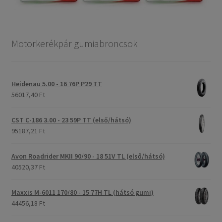
Motorkerékpár gumiabroncsok
Heidenau 5.00 - 16 76P P29 TT
56017,40 Ft
CST C-186 3.00 - 23 59P TT (első/hátsó)
95187,21 Ft
Avon Roadrider MKII 90/90 - 18 51V TL (első/hátsó)
40520,37 Ft
Maxxis M-6011 170/80 - 15 77H TL (hátsó gumi)
44456,18 Ft