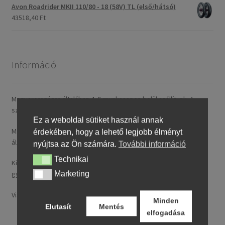
Avon Roadrider MKII 110/80 - 18 (58V) TL (első/hátsó)
43518,40 Ft
Információ
Magyarországra általában 4–5 munkanapon belül szállítunk. A
szállítási díj rendelésenként 14,95 € / ~ 5737 HUF.
Ez a weboldal sütiket használ annak
Minden nálunk feltüntetett ár tartalmazza a magyarországi
érdekében, hogy a lehető legjobb élményt
általános forgalmi adót (ÁFA).
nyújtsa az Ön számára.
További információ
Technikai
Technikai
Kizárólag új, folyó gyártásból származó, legfeljebb 24 hónapos
gyártású termékeket kínálunk.
Marketing
Marketing
Visa, MasterCard, Google Pay, Apple Pay és banki átutalás.
Minden
Elutasít
Mentés
elfogadása