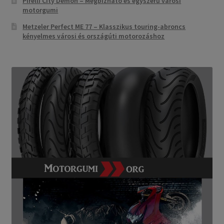
Pirelli City Demon – Megbízható és egyszerű városi
motorgumi
Metzeler Perfect ME 77 – Klasszikus touring-abroncs
kényelmes városi és országúti motorozáshoz