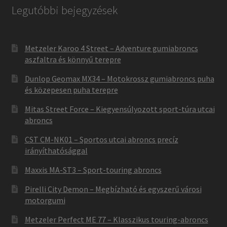
Legutóbbi bejegyzések
Metzeler Karoo 4 Street – Adventure gumiabroncs
aszfaltra és könnyű terepre
Dunlop Geomax MX34 – Motokrossz gumiabroncs puha
és közepesen puha terepre
Mitas Street Force – Kiegyensúlyozott sport-túra utcai
abroncs
CST CM-NK01 – Sportos utcai abroncs precíz
irányíthatósággal
Maxxis MA-ST3 – Sport-touring abroncs
Pirelli City Demon – Megbízható és egyszerű városi
motorgumi
Metzeler Perfect ME 77 – Klasszikus touring-abroncs