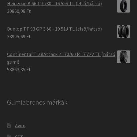
Heidenau K 66 110/80 - 16 55S TL (első/hátsó)
30860,08 Ft
Dunlop TT 93 GP 3.50 - 10 51J TL (első/hátsó)
33995,69 Ft
Continental TrailAttack 2 170/60 R 17 72V TL (hátsó
gumi)
58863,35 Ft
Gumiabroncs márkák
Avon
CST