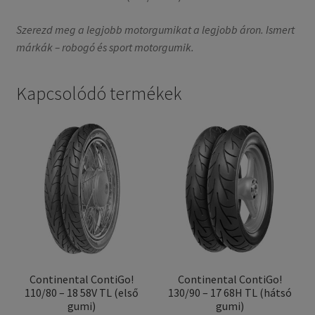
Szerezd meg a legjobb motorgumikat a legjobb áron. Ismert
márkák – robogó és sport motorgumik.
Kapcsolódó termékek
Continental ContiGo!
Continental ContiGo!
110/80 – 18 58V TL (első
130/90 – 17 68H TL (hátsó
gumi)
gumi)