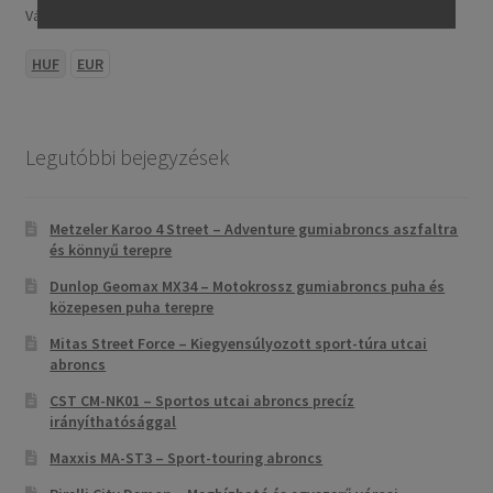
Választ:
HUF
EUR
Legutóbbi bejegyzések
Metzeler Karoo 4 Street – Adventure gumiabroncs aszfaltra
és könnyű terepre
Dunlop Geomax MX34 – Motokrossz gumiabroncs puha és
közepesen puha terepre
Mitas Street Force – Kiegyensúlyozott sport-túra utcai
abroncs
CST CM-NK01 – Sportos utcai abroncs precíz
irányíthatósággal
Maxxis MA-ST3 – Sport-touring abroncs