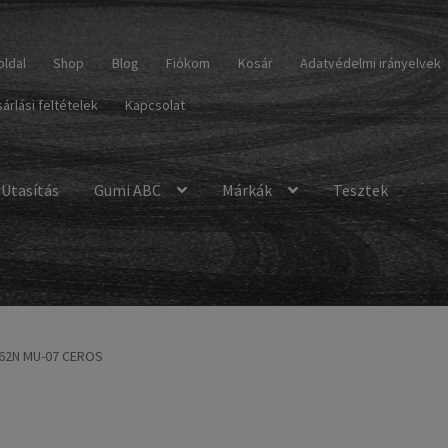
oldal
Shop
Blog
Fiókom
Kosár
Adatvédelmi irányelvek
árlási feltételek
Kapcsolat
Utasítás
Gumi ABC
Márkák
Tesztek
 62N MU-07 CEROS