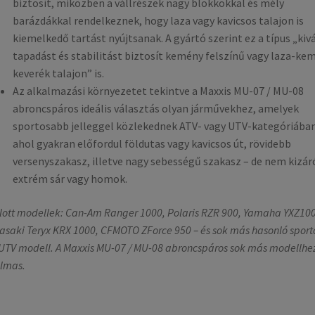
biztosít, miközben a vállrészek nagy blokkokkal és mély
barázdákkal rendelkeznek, hogy laza vagy kavicsos talajon is
kiemelkedő tartást nyújtsanak. A gyártó szerint ez a típus „kiv
tapadást és stabilitást biztosít kemény felszínű vagy laza-ke
keverék talajon” is.
Az alkalmazási környezetet tekintve a Maxxis MU-07 / MU-08
abroncspáros ideális választás olyan járművekhez, amelyek
sportosabb jelleggel közlekednek ATV- vagy UTV-kategóriában
ahol gyakran előfordul földutas vagy kavicsos út, rövidebb
versenyszakasz, illetve nagy sebességű szakasz – de nem kizár
extrém sár vagy homok.
lott modellek: Can-Am Ranger 1000, Polaris RZR 900, Yamaha YXZ10
saki Teryx KRX 1000, CFMOTO ZForce 950 – és sok más hasonló sport
UTV modell. A Maxxis MU-07 / MU-08 abroncspáros sok más modellhez
lmas.