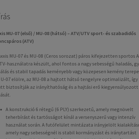
írás
is MU-07 (első) / MU-08 (hátsó) – ATV/UTV sport- és szabadidős
oncspáros (ATV)
xxis MU-07 és MU-08 (Ceros sorozat) páros kifejezetten sportos 
TV-használatra készült, ahol fontos a nagy sebességű haladás, g
álás és stabil tapadás keményebb vagy közepesen kemény terepe
U-07 elölre, az MU-08 a hajtott hátsó tengelyre optimalizált, így
tt biztosítják az irányíthatóság és a hajtási erő kiegyensúlyozott
ását.
A konstrukció 6 rétegű (6 PLY) szerkezetű, amely megnövelt
teherbírást és tartósságot kínál a versenyszerű vagy intenzív
használat során. A futófelület mintázata irányjelölt kialakítás
amely nagy sebességnél is stabil kormányzást és iránytartást