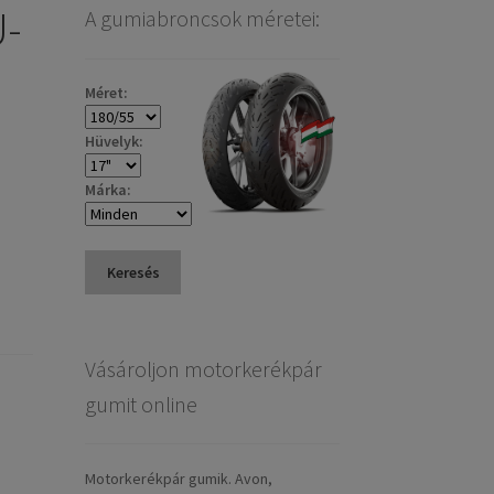
U-
A gumiabroncsok méretei:
Méret:
Hüvelyk:
Márka:
Keresés
Vásároljon motorkerékpár
gumit online
Motorkerékpár gumik. Avon,