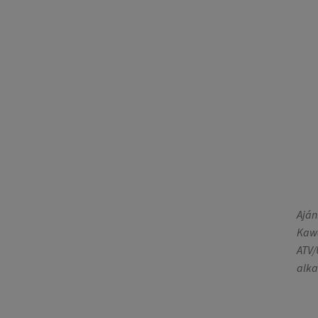
Aján
Kawa
ATV/
alka