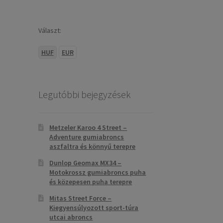
Választ:
HUF
EUR
Legutóbbi bejegyzések
Metzeler Karoo 4 Street –
Adventure gumiabroncs
aszfaltra és könnyű terepre
Dunlop Geomax MX34 –
Motokrossz gumiabroncs puha
és közepesen puha terepre
Mitas Street Force –
Kiegyensúlyozott sport-túra
utcai abroncs