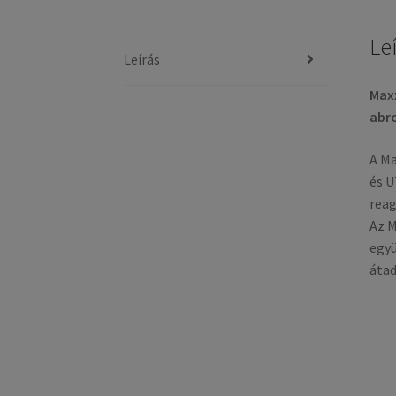
Le
Leírás
Maxx
abr
A Ma
és U
reag
Az M
együ
átad