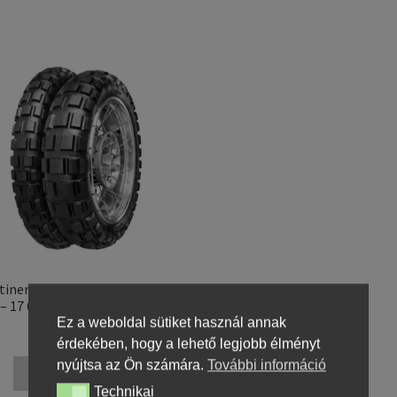
tinental TKC 80 (M+S) 140/80
– 17 69Q TL (hátsó gumi)
Ez a weboldal sütiket használ annak
49499,10 Ft
érdekében, hogy a lehető legjobb élményt
nyújtsa az Ön számára.
További információ
Kosárba teszem
Technikai
Technikai