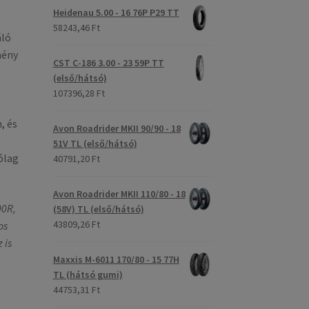
Heidenau 5.00 - 16 76P P29 TT
58243,46 Ft
áló
mény
CST C-186 3.00 - 23 59P TT
(első/hátsó)
107396,28 Ft
, és
Avon Roadrider MKII 90/90 - 18
51V TL (első/hátsó)
ólag
40791,20 Ft
Avon Roadrider MKII 110/80 - 18
00R,
(58V) TL (első/hátsó)
43809,26 Ft
os
 is
Maxxis M-6011 170/80 - 15 77H
TL (hátsó gumi)
44753,31 Ft