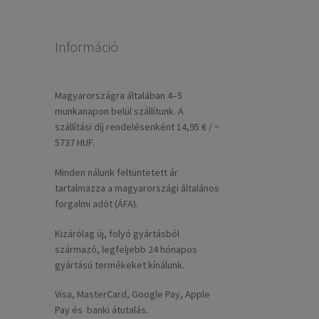
Információ
Magyarországra általában 4–5
munkanapon belül szállítunk. A
szállítási díj rendelésenként 14,95 € / ~
5737 HUF.
Minden nálunk feltüntetett ár
tartalmazza a magyarországi általános
forgalmi adót (ÁFA).
Kizárólag új, folyó gyártásból
származó, legfeljebb 24 hónapos
gyártású termékeket kínálunk.
Visa, MasterCard, Google Pay, Apple
Pay és banki átutalás.