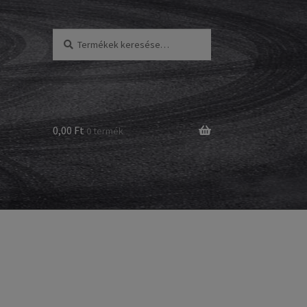
Keresés
Keresés
a
következőre:
0,00 Ft
0 termék