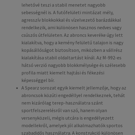
lehetővé teszi a stabil menetet nagyobb
sebességnél is. A futófelületi mintázat mély,
agresszív blokkokkal és vízelvezető barázdákkal
rendelkezik, ami különösen hasznos nedves vagy
csúszós útfelületen. Az abroncs keveréke úgy lett
kialakítva, hogy a kemény felületű talajon is nagy
kopásállóságot biztosítson, miközben a vállrész
kialakítása stabil oldaltartást kínál. Az M-992-es
hátsó verzió nagyobb blokkmélysége és szélesebb
profila miatt kiemelt hajtási és fékezési
képességgel bír.
A Spearz sorozat egyik kiemelt jellemzője, hogy az
abroncsok közúti engedéllyel rendelkeznek, tehát
nem kizárólag terep-használatra szánt
sportfelszerelésről van szó, hanem olyan
versenyközeli, mégis utcára is engedélyezett
modellekről, amelyek jól alkalmazhatók sportos
szabadidős használatra. A konstrukció különösen