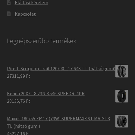
Elállási kérelem
Kapcsolat
Legnépszerűbb termékek
Pirelli Scorpion Trail 120/90 - 17 64S TT (hátsó gumi)
27311,99 Ft
Kenda 20X7 - 8 23N K546 SPEEDR. 4PR
28135,76 Ft
Maxxis 180/55 ZR 17 (73W) SUPERMAXX ST MA-ST3
TL (hátsó gumi)
45227,16 Ft