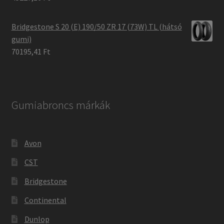
Bridgestone S 20 (E) 190/50 ZR 17 (73W) TL (hátsó
gumi)
70195,41 Ft
Gumiabroncs márkák
Avon
CST
Bridgestone
Continental
Dunlop