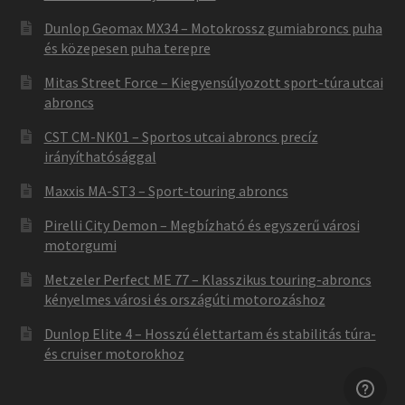
Dunlop Geomax MX34 – Motokrossz gumiabroncs puha
és közepesen puha terepre
Mitas Street Force – Kiegyensúlyozott sport-túra utcai
abroncs
CST CM-NK01 – Sportos utcai abroncs precíz
irányíthatósággal
Maxxis MA-ST3 – Sport-touring abroncs
Pirelli City Demon – Megbízható és egyszerű városi
motorgumi
Metzeler Perfect ME 77 – Klasszikus touring-abroncs
kényelmes városi és országúti motorozáshoz
Dunlop Elite 4 – Hosszú élettartam és stabilitás túra-
és cruiser motorokhoz