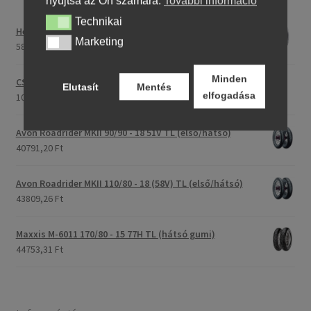
nyújtsa az Ön számára.
További információ
Technikai
Technikai
Heidenau 5.00 - 16 76P P29 TT
Marketing
Marketing
58243,46 Ft
Minden
CST C-186 3.00 - 23 59P TT (első/hátsó)
Elutasít
Mentés
elfogadása
107396,28 Ft
Avon Roadrider MKII 90/90 - 18 51V TL (első/hátsó)
40791,20 Ft
Avon Roadrider MKII 110/80 - 18 (58V) TL (első/hátsó)
43809,26 Ft
Maxxis M-6011 170/80 - 15 77H TL (hátsó gumi)
44753,31 Ft