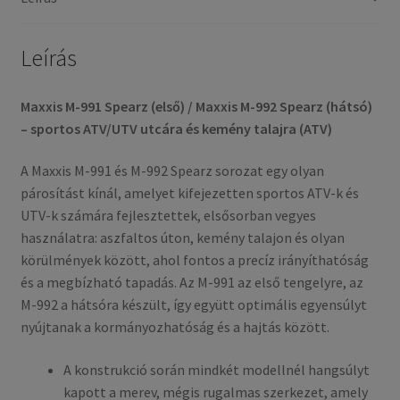
6PR
mennyiség
Leírás
Maxxis M-991 Spearz (első) / Maxxis M-992 Spearz (hátsó)
– sportos ATV/UTV utcára és kemény talajra (ATV)
A Maxxis M-991 és M-992 Spearz sorozat egy olyan
párosítást kínál, amelyet kifejezetten sportos ATV-k és
UTV-k számára fejlesztettek, elsősorban vegyes
használatra: aszfaltos úton, kemény talajon és olyan
körülmények között, ahol fontos a precíz irányíthatóság
és a megbízható tapadás. Az M-991 az első tengelyre, az
M-992 a hátsóra készült, így együtt optimális egyensúlyt
nyújtanak a kormányozhatóság és a hajtás között.
A konstrukció során mindkét modellnél hangsúlyt
kapott a merev, mégis rugalmas szerkezet, amely