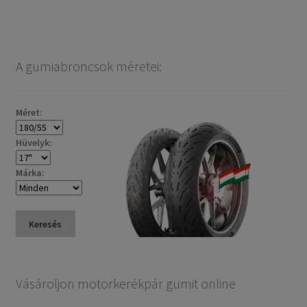
A gumiabroncsok méretei:
Méret:
Hüvelyk:
Márka:
Keresés
Vásároljon motorkerékpár gumit online