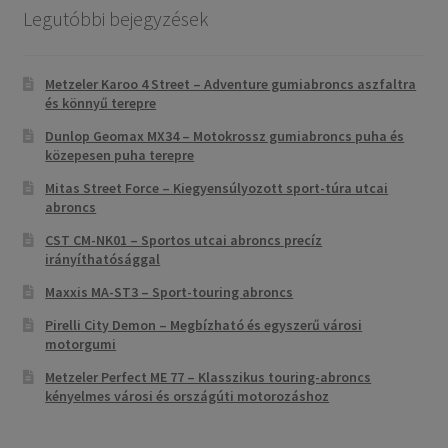
Legutóbbi bejegyzések
Metzeler Karoo 4 Street – Adventure gumiabroncs aszfaltra
és könnyű terepre
Dunlop Geomax MX34 – Motokrossz gumiabroncs puha és
közepesen puha terepre
Mitas Street Force – Kiegyensúlyozott sport-túra utcai
abroncs
CST CM-NK01 – Sportos utcai abroncs precíz
irányíthatósággal
Maxxis MA-ST3 – Sport-touring abroncs
Pirelli City Demon – Megbízható és egyszerű városi
motorgumi
Metzeler Perfect ME 77 – Klasszikus touring-abroncs
kényelmes városi és országúti motorozáshoz