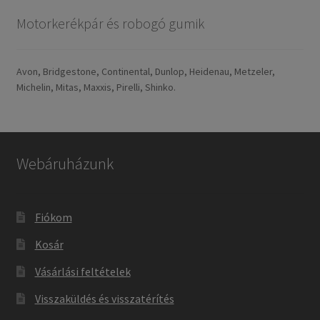
Motorkerékpár és robogó gumik
Avon, Bridgestone, Continental, Dunlop, Heidenau, Metzeler,
Michelin, Mitas, Maxxis, Pirelli, Shinko.
Webáruházunk
Fiókom
Kosár
Vásárlási feltételek
Visszaküldés és visszatérítés