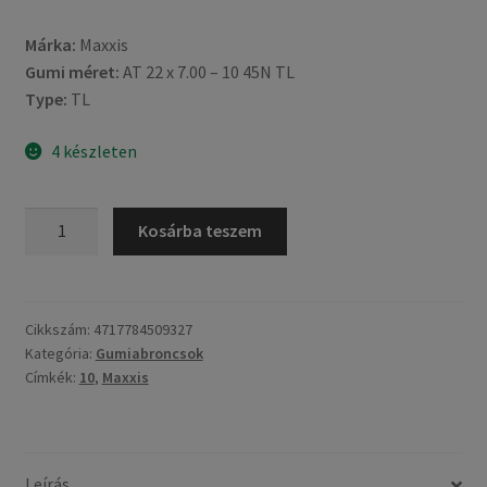
Márka:
Maxxis
Gumi méret:
AT 22 x 7.00 – 10 45N TL
Type:
TL
4 készleten
Maxxis
Kosárba teszem
22X7
-
10
45N
Cikkszám:
4717784509327
Kategória:
Gumiabroncsok
(175/85-
Címkék:
10
,
Maxxis
10)
M-
991
SPEARZ
Leírás