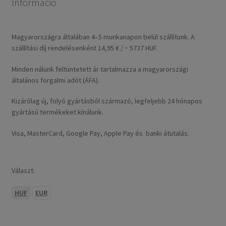
Információ
Magyarországra általában 4–5 munkanapon belül szállítunk. A
szállítási díj rendelésenként 14,95 € / ~ 5737 HUF.
Minden nálunk feltüntetett ár tartalmazza a magyarországi
általános forgalmi adót (ÁFA).
Kizárólag új, folyó gyártásból származó, legfeljebb 24 hónapos
gyártású termékeket kínálunk.
Visa, MasterCard, Google Pay, Apple Pay és banki átutalás.
Választ:
HUF
EUR