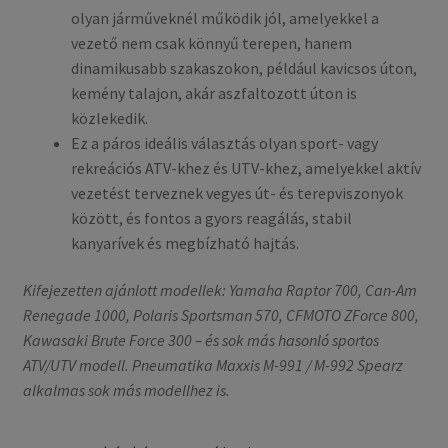
olyan járműveknél működik jól, amelyekkel a
vezető nem csak könnyű terepen, hanem
dinamikusabb szakaszokon, például kavicsos úton,
kemény talajon, akár aszfaltozott úton is
közlekedik.
Ez a páros ideális választás olyan sport- vagy
rekreációs ATV-khez és UTV-khez, amelyekkel aktív
vezetést terveznek vegyes út- és terepviszonyok
között, és fontos a gyors reagálás, stabil
kanyarívek és megbízható hajtás.
Kifejezetten ajánlott modellek: Yamaha Raptor 700, Can-Am
Renegade 1000, Polaris Sportsman 570, CFMOTO ZForce 800,
Kawasaki Brute Force 300 – és sok más hasonló sportos
ATV/UTV modell. Pneumatika Maxxis M-991 / M-992 Spearz
alkalmas sok más modellhez is.