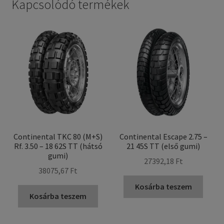
Kapcsolódó termékek
Continental TKC 80 (M+S)
Continental Escape 2.75 –
Rf. 3.50 – 18 62S TT (hátsó
21 45S TT (első gumi)
gumi)
27392,18 Ft
38075,67 Ft
Kosárba teszem
Kosárba teszem