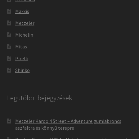
Maxxis
Metzeler
Michelin
Mitas
Pirelli
Shinko
Legutóbbi bejegyzések
Metzeler Karoo 4 Street – Adventure gumiabroncs
aszfaltra és könnyű terepre