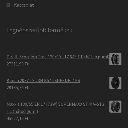
Kapcsolat
Legnépszerűbb termékek
Pirelli Scorpion Trail 120/90 - 17 64S TT (hátsó gumi)
27311,99 Ft
Kenda 20X7 - 8 23N K546 SPEEDR. 4PR
28135,76 Ft
Maxxis 180/55 ZR 17 (73W) SUPERMAXX ST MA-ST3
TL (hátsó gumi)
45227,16 Ft