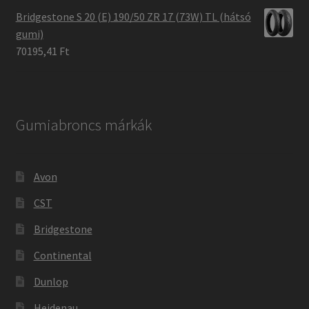
Bridgestone S 20 (E) 190/50 ZR 17 (73W) TL (hátsó
gumi)
70195,41 Ft
Gumiabroncs márkák
Avon
CST
Bridgestone
Continental
Dunlop
Heidenau