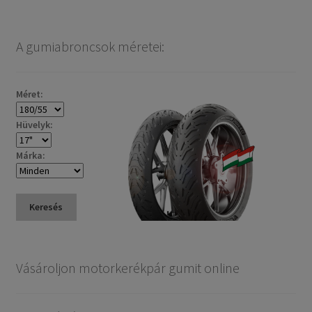
A gumiabroncsok méretei:
Méret:
Hüvelyk:
Márka:
Keresés
Vásároljon motorkerékpár gumit online