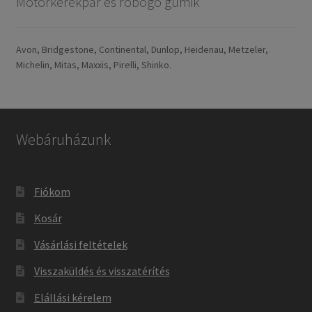
Motorkerékpár és robogó gumik
Avon, Bridgestone, Continental, Dunlop, Heidenau, Metzeler,
Michelin, Mitas, Maxxis, Pirelli, Shinko.
Webáruházunk
Fiókom
Kosár
Vásárlási feltételek
Visszaküldés és visszatérítés
Elállási kérelem