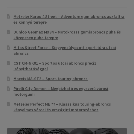
Metzeler Karoo 4 Street – Adventure gumiabroncs aszfaltra
és könnyű terepre
Dunlop Geomax MX34 – Motokrossz gumiabroncs puha és
közepesen puha terepre
Mitas Street Force – Kiegyensúlyozott sport-túra utcai
abroncs
CST CM-NK01 – Sportos utcai abroncs precíz
irányíthatósággal
Maxxis MA-ST3 – Sport-touring abroncs
Pirelli City Demon – Megbízható és egyszerű városi
motorgumi
Metzeler Perfect ME 77 – Klasszikus touring-abroncs
kényelmes városi és országúti motorozáshoz