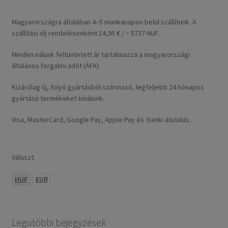
Magyarországra általában 4–5 munkanapon belül szállítunk. A
szállítási díj rendelésenként 14,95 € / ~ 5737 HUF.
Minden nálunk feltüntetett ár tartalmazza a magyarországi
általános forgalmi adót (ÁFA).
Kizárólag új, folyó gyártásból származó, legfeljebb 24 hónapos
gyártású termékeket kínálunk.
Visa, MasterCard, Google Pay, Apple Pay és banki átutalás.
Választ:
HUF
EUR
Legutóbbi bejegyzések