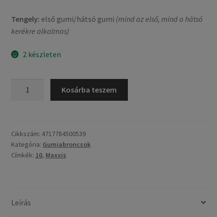
Tengely:
első gumi/hátsó gumi
(mind az első, mind a hátsó
kerékre alkalmas)
2 készleten
Maxxis
Kosárba teszem
M-
6029
100/90
-
Cikkszám:
4717784500539
Kategória:
Gumiabroncsok
10
Címkék:
10
,
Maxxis
56J
TL
(első/hátsó)
mennyiség
Leírás