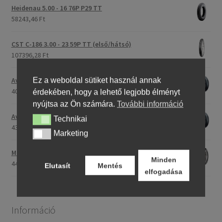
Heidenau 5.00 - 16 76P P29 TT
58243,46 Ft
CST C-186 3.00 - 23 59P TT (első/hátsó)
107396,28 Ft
Avon Roadrider MKII 90/90 - 18 51V TL (első/hátsó)
Ez a weboldal sütiket használ annak
40791,20 Ft
érdekében, hogy a lehető legjobb élményt
nyújtsa az Ön számára.
További információ
Avon Roadrider MKII 110/80 - 18 (58V) TL (első/hátsó)
Technikai
Technikai
43809,26 Ft
Marketing
Marketing
Maxxis M-6011 170/80 - 15 77H TL (hátsó gumi)
Minden
44753,31 Ft
Elutasít
Mentés
elfogadása
Információ