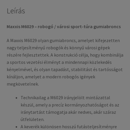
Leírás
Maxxis M6029 – robogó / városi sport-túra gumiabroncs
A Maxxis M6029 olyan gumiabroncs, amelyet kifejezetten
nagy teljesítményű robogók és könnyű városi gépek
részére fejlesztettek. A konstrukció célja, hogy kombinálja
a sportos vezetési élményt a mindennapi közlekedés
kényelmével, és olyan tapadást, stabilitást és tartósságot
kínáljon, amelyet a modern robogós igények
megkövetelnek.
Technikailag a M6029 irányjelölt mintázattal
készül, amely a precíz kormányozhatóságot és az
iránytartást támogatja akár nedves, akár száraz
útfelületen.
A keverék különösen hosszú futásteljesítményre