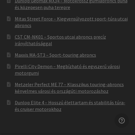
Dunlop Geomax MX34 – Motokrossz gumiabroncs puha
és közepesen puha terepre
Mitas Street Force – Kiegyensúlyozott sport-túra utcai
abroncs
CST CM-NK01 – Sportos utcai abroncs precíz
irányíthatósággal
Maxxis MA-ST3 – Sport-touring abroncs
Pirelli City Demon – Megbízható és egyszerű városi
motorgumi
Metzeler Perfect ME 77 – Klasszikus touring-abroncs
kényelmes városi és országúti motorozáshoz
Dunlop Elite 4 – Hosszú élettartam és stabilitás túra-
és cruiser motorokhoz