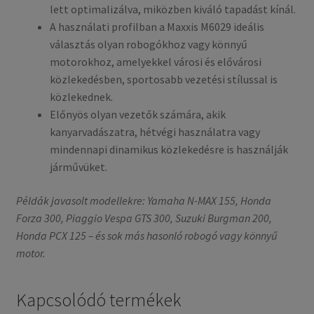
lett optimalizálva, miközben kiváló tapadást kínál.
A használati profilban a Maxxis M6029 ideális
választás olyan robogókhoz vagy könnyű
motorokhoz, amelyekkel városi és elővárosi
közlekedésben, sportosabb vezetési stílussal is
közlekednek.
Előnyös olyan vezetők számára, akik
kanyarvadászatra, hétvégi használatra vagy
mindennapi dinamikus közlekedésre is használják
járművüket.
Példák javasolt modellekre: Yamaha N-MAX 155, Honda
Forza 300, Piaggio Vespa GTS 300, Suzuki Burgman 200,
Honda PCX 125 – és sok más hasonló robogó vagy könnyű
motor.
Kapcsolódó termékek