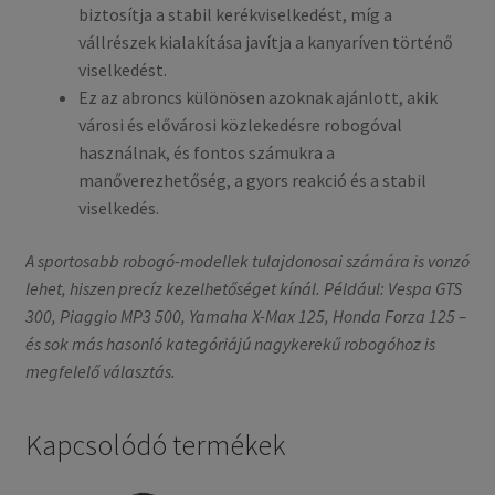
biztosítja a stabil kerékviselkedést, míg a
vállrészek kialakítása javítja a kanyaríven történő
viselkedést.
Ez az abroncs különösen azoknak ajánlott, akik
városi és elővárosi közlekedésre robogóval
használnak, és fontos számukra a
manőverezhetőség, a gyors reakció és a stabil
viselkedés.
A sportosabb robogó-modellek tulajdonosai számára is vonzó
lehet, hiszen precíz kezelhetőséget kínál. Például: Vespa GTS
300, Piaggio MP3 500, Yamaha X-Max 125, Honda Forza 125 –
és sok más hasonló kategóriájú nagykerekű robogóhoz is
megfelelő választás.
Kapcsolódó termékek