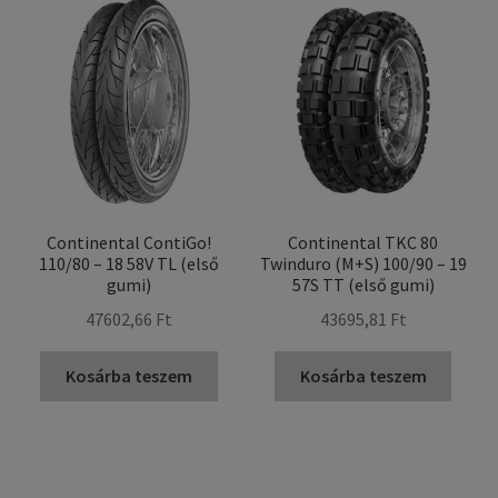
Continental ContiGo!
Continental TKC 80
110/80 – 18 58V TL (első
Twinduro (M+S) 100/90 – 19
gumi)
57S TT (első gumi)
47602,66 Ft
43695,81 Ft
Kosárba teszem
Kosárba teszem