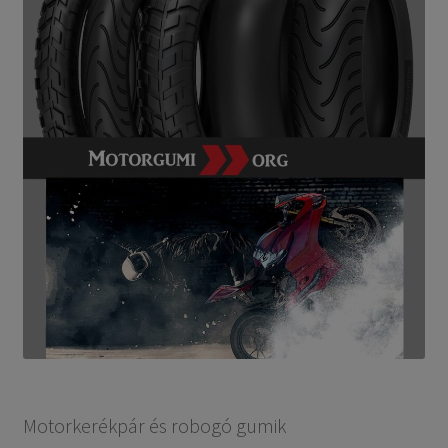
Motorkerékpár és robogó gumik