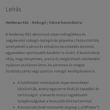
Leírás
Heidenau K61 – Robogó / Városi használatra
A Heidenau K61 abroncsot olyan robogókhoz és
nagykerekű robogó-kategóriás gépekhez fejlesztették,
amelyeknél a városi és elővárosi közlekedés dominál,
ugyanakkor sportosabb karakter is elvárt. A konstrukció
célja, hogy kényelmes, precíz és megbízható viselkedést
nyújtson aszfaltos úton, kis peremen és magas
fordulatszámú vagy sportos robogó-kerékpárokon is.
A futófelület mintázatát olyan keverékkel
társították, amely egyszerre kínál jó tapadást és
tartósságot: a keverék ötvözi ragadósabb
tulajdonságokat a hosszabb élettartammal.
A konstrukciónál merevebb alaplap („stiff base”)