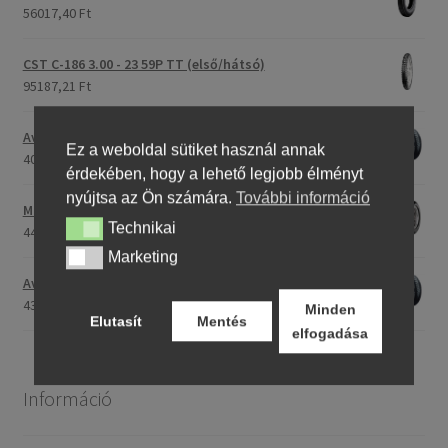
56017,40 Ft
CST C-186 3.00 - 23 59P TT (első/hátsó)
95187,21 Ft
Avon Roadrider MKII 90/90 - 18 51V TL (első/hátsó)
Ez a weboldal sütiket használ annak
40520,37 Ft
érdekében, hogy a lehető legjobb élményt
nyújtsa az Ön számára.
További információ
Maxxis M-6011 170/80 - 15 77H TL (hátsó gumi)
Technikai
Technikai
44456,18 Ft
Marketing
Marketing
Avon Roadrider MKII 110/80 - 18 (58V) TL (első/hátsó)
43518,40 Ft
Minden
Elutasít
Mentés
elfogadása
Információ