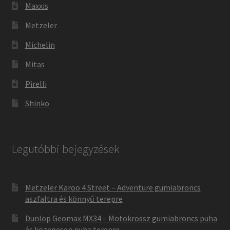
Maxxis
Metzeler
Michelin
Mitas
Pirelli
Shinko
Legutóbbi bejegyzések
Metzeler Karoo 4 Street – Adventure gumiabroncs
aszfaltra és könnyű terepre
Dunlop Geomax MX34 – Motokrossz gumiabroncs puha
és közepesen puha terepre