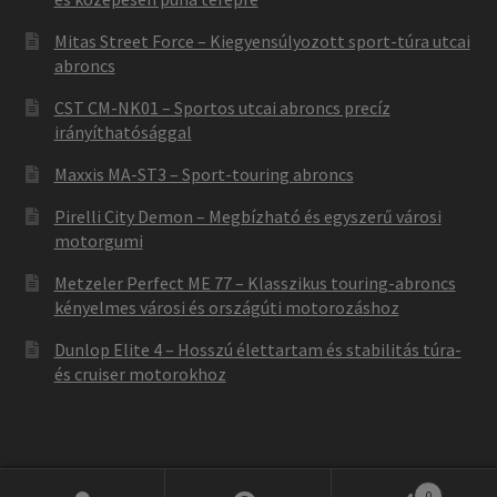
Mitas Street Force – Kiegyensúlyozott sport-túra utcai
abroncs
CST CM-NK01 – Sportos utcai abroncs precíz
irányíthatósággal
Maxxis MA-ST3 – Sport-touring abroncs
Pirelli City Demon – Megbízható és egyszerű városi
motorgumi
Metzeler Perfect ME 77 – Klasszikus touring-abroncs
kényelmes városi és országúti motorozáshoz
Dunlop Elite 4 – Hosszú élettartam és stabilitás túra-
és cruiser motorokhoz
0