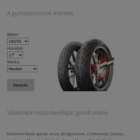
A gumiabroncsok méretei:
Méret:
Hüvelyk:
Márka:
Keresés
Vásároljon motorkerékpár gumit online
Motorkerékpár gumik. Avon, Bridgestone, Continental, Dunlop,