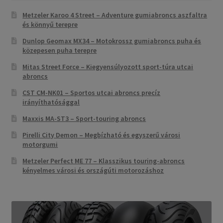
Metzeler Karoo 4 Street – Adventure gumiabroncs aszfaltra
és könnyű terepre
Dunlop Geomax MX34 – Motokrossz gumiabroncs puha és
közepesen puha terepre
Mitas Street Force – Kiegyensúlyozott sport-túra utcai
abroncs
CST CM-NK01 – Sportos utcai abroncs precíz
irányíthatósággal
Maxxis MA-ST3 – Sport-touring abroncs
Pirelli City Demon – Megbízható és egyszerű városi
motorgumi
Metzeler Perfect ME 77 – Klasszikus touring-abroncs
kényelmes városi és országúti motorozáshoz