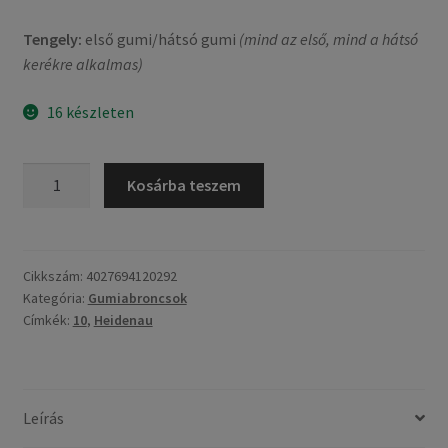
Tengely:
első gumi/hátsó gumi
(mind az első, mind a hátsó
kerékre alkalmas)
16 készleten
Heidenau
Kosárba teszem
K
61
3.50
-
Cikkszám:
4027694120292
Kategória:
Gumiabroncsok
10
Címkék:
10
,
Heidenau
59J
TL
(első/hátsó)
mennyiség
Leírás