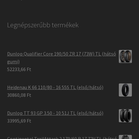
Legnépszerűbb termékek
Dunlop Qualifier Core 190/50 ZR 17 (73W) TL (hátsó
gumi)
52233,66 Ft
Heidenau K 66 110/80 - 16 55S TL (első/hátsó)
30860,08 Ft
Dunlop TT 93 GP 3.50 - 10 51J TL (első/hátsó)
33995,69 Ft
Continental TrailAttack 2 170/60 R 17 72V TL (hátsó