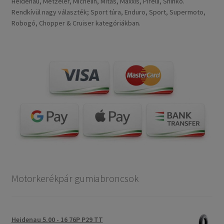
Heidenau, Metzeler, Michelin, Mitas, Maxxis, Pirelli, Shinko.
Rendkívül nagy választék; Sport túra, Enduro, Sport, Supermoto,
Robogó, Chopper & Cruiser kategóriákban.
Motorkerékpár gumiabroncsok
Heidenau 5.00 - 16 76P P29 TT