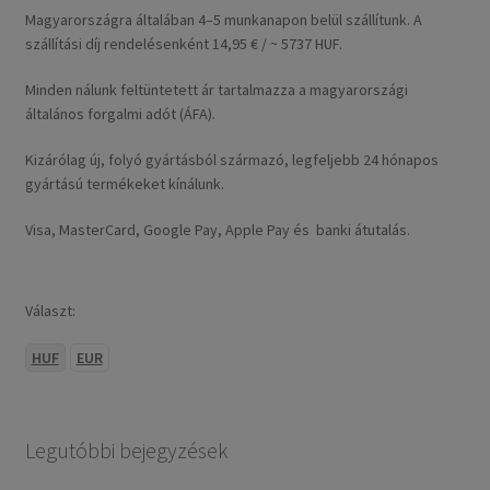
Magyarországra általában 4–5 munkanapon belül szállítunk. A
szállítási díj rendelésenként 14,95 € / ~ 5737 HUF.
Minden nálunk feltüntetett ár tartalmazza a magyarországi
általános forgalmi adót (ÁFA).
Kizárólag új, folyó gyártásból származó, legfeljebb 24 hónapos
gyártású termékeket kínálunk.
Visa, MasterCard, Google Pay, Apple Pay és banki átutalás.
Választ:
HUF
EUR
Legutóbbi bejegyzések