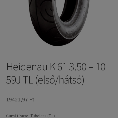
Heidenau K 61 3.50 – 10
59J TL (első/hátsó)
19421,97 Ft
Gumi típusa:
Tubeless (TL)