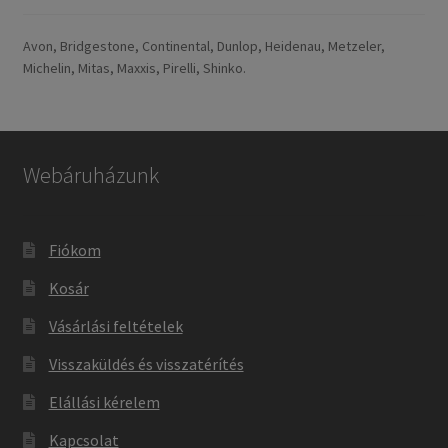
Avon, Bridgestone, Continental, Dunlop, Heidenau, Metzeler,
Michelin, Mitas, Maxxis, Pirelli, Shinko.
Webáruházunk
Fiókom
Kosár
Vásárlási feltételek
Visszaküldés és visszatérítés
Elállási kérelem
Kapcsolat