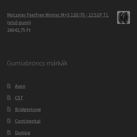
Metzeler Feelfree Wintec M+S 120/70 - 12 51P TL
(első gumi)
18042,75 Ft
Gumiabroncs márkák
Avon
CST
Bridgestone
Continental
Dunlop