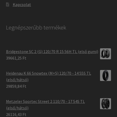
Kapcsolat
Legnépszerűbb termékek
Bridgestone SC 2 (G) 120/70 R 15 56H TL (első gumi)
39661,25 Ft
Heidenau K 66 Snowtex (M+S) 120/70 - 14 55S TL
(első/hátsó)
29859,84 Ft
Metzeler Sportec Street 2 110/70 - 17 54S TL
(első/hátsó)
26116,43 Ft