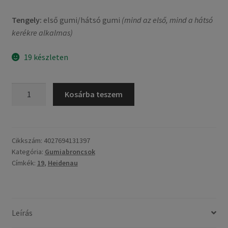
Tengely:
első gumi/hátsó gumi
(mind az első, mind a hátsó
kerékre alkalmas)
19 készleten
Heidenau
Kosárba teszem
K
34
3.00
-
Cikkszám:
4027694131397
Kategória:
Gumiabroncsok
19
Címkék:
19
,
Heidenau
49S
TT
(első/hátsó)
mennyiség
Leírás