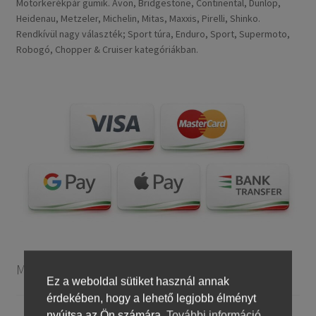
Motorkerékpár gumik. Avon, Bridgestone, Continental, Dunlop,
Heidenau, Metzeler, Michelin, Mitas, Maxxis, Pirelli, Shinko.
Rendkívül nagy választék; Sport túra, Enduro, Sport, Supermoto,
Robogó, Chopper & Cruiser kategóriákban.
Motorkerékpár gumiabroncsok
Ez a weboldal sütiket használ annak
érdekében, hogy a lehető legjobb élményt
nyújtsa az Ön számára.
További információ