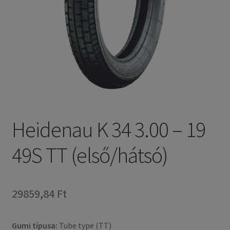
Heidenau K 34 3.00 – 19
49S TT (első/hátsó)
29859,84 Ft
Gumi típusa:
Tube type (TT)