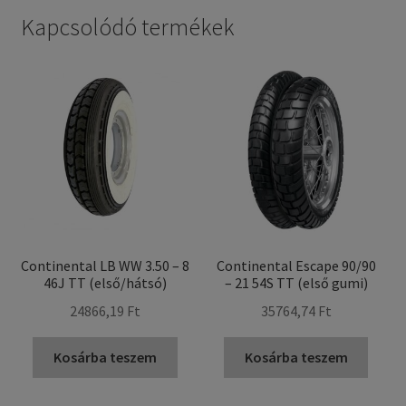
Kapcsolódó termékek
Continental LB WW 3.50 – 8
Continental Escape 90/90
46J TT (első/hátsó)
– 21 54S TT (első gumi)
24866,19 Ft
35764,74 Ft
Kosárba teszem
Kosárba teszem