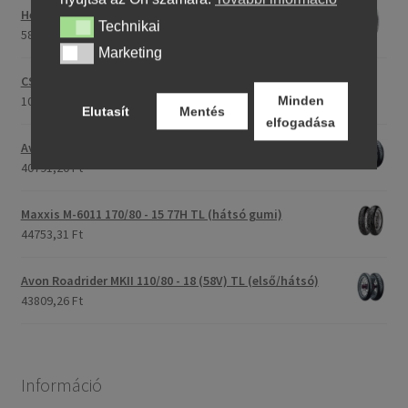
Heidenau 5.00 - 16 76P P29 TT
Technikai
Technikai
58243,46 Ft
Marketing
Marketing
CST C-186 3.00 - 23 59P TT (első/hátsó)
107396,28 Ft
Minden
Elutasít
Mentés
elfogadása
Avon Roadrider MKII 90/90 - 18 51V TL (első/hátsó)
40791,20 Ft
Maxxis M-6011 170/80 - 15 77H TL (hátsó gumi)
44753,31 Ft
Avon Roadrider MKII 110/80 - 18 (58V) TL (első/hátsó)
43809,26 Ft
Információ