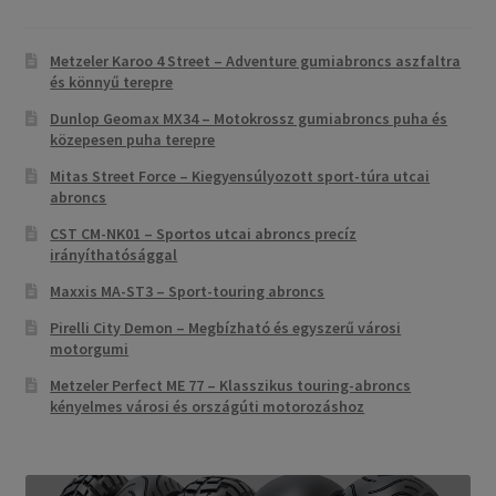
Metzeler Karoo 4 Street – Adventure gumiabroncs aszfaltra
és könnyű terepre
Dunlop Geomax MX34 – Motokrossz gumiabroncs puha és
közepesen puha terepre
Mitas Street Force – Kiegyensúlyozott sport-túra utcai
abroncs
CST CM-NK01 – Sportos utcai abroncs precíz
irányíthatósággal
Maxxis MA-ST3 – Sport-touring abroncs
Pirelli City Demon – Megbízható és egyszerű városi
motorgumi
Metzeler Perfect ME 77 – Klasszikus touring-abroncs
kényelmes városi és országúti motorozáshoz