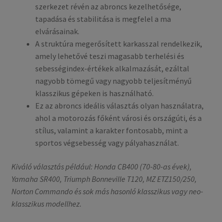
szerkezet révén az abroncs kezelhetősége,
tapadása és stabilitása is megfelel a ma
elvárásainak.
A struktúra megerősített karkasszal rendelkezik,
amely lehetővé teszi magasabb terhelési és
sebességindex-értékek alkalmazását, ezáltal
nagyobb tömegű vagy nagyobb teljesítményű
klasszikus gépeken is használható.
Ez az abroncs ideális választás olyan használatra,
ahol a motorozás főként városi és országúti, és a
stílus, valamint a karakter fontosabb, mint a
sportos végsebesség vagy pályahasználat.
Kiváló választás például: Honda CB400 (70-80-as évek),
Yamaha SR400, Triumph Bonneville T120, MZ ETZ150/250,
Norton Commando és sok más hasonló klasszikus vagy neo-
klasszikus modellhez.