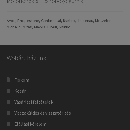
Motorkerékpár és robogó gumik
Avon, Bridgestone, Continental, Dunlop, Heidenau, Metzeler,
Michelin, Mitas, Maxxis, Pirelli, Shinko.
Webáruházunk
Fiókom
Kosár
Vásárlási feltételek
Visszaküldés és visszatérítés
Elállási kérelem