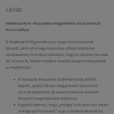
Leírás
Heidenau K34 – Klasszikus megjelenésű utcai/veterán
motorokhoz
A Heidenau K34 gumiabroncs olyan motorosoknak
készült, akik retró vagy klasszikus stílusú motorral
közlekednek, és fontos számukra, hogy az abroncs ne csak
jól nézzen ki, hanem modern vezetési követelményeknek
is megfeleljen.
A mintázat klasszikus blokk-barázdás profilt
kapott, amely hiteles megjelenést kölcsönöz
veterán gépeknek, de a konstrukció és keverék
korszerű megoldásokat alkalmaz.
A gyártó kiemeli, hogy „vintage look does not mean
vintage performance”: azaz a modern keverék és