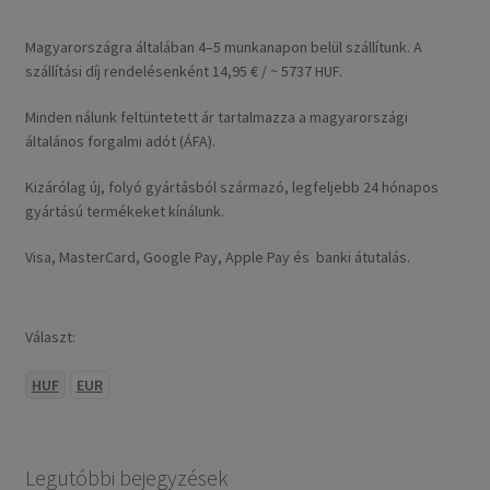
Magyarországra általában 4–5 munkanapon belül szállítunk. A
szállítási díj rendelésenként 14,95 € / ~ 5737 HUF.
Minden nálunk feltüntetett ár tartalmazza a magyarországi
általános forgalmi adót (ÁFA).
Kizárólag új, folyó gyártásból származó, legfeljebb 24 hónapos
gyártású termékeket kínálunk.
Visa, MasterCard, Google Pay, Apple Pay és banki átutalás.
Választ:
HUF
EUR
Legutóbbi bejegyzések