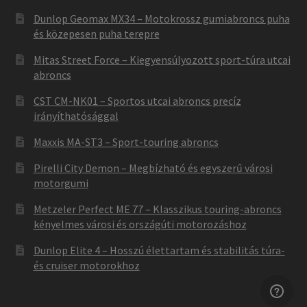
Dunlop Geomax MX34 – Motokrossz gumiabroncs puha
és közepesen puha terepre
Mitas Street Force – Kiegyensúlyozott sport-túra utcai
abroncs
CST CM-NK01 – Sportos utcai abroncs precíz
irányíthatósággal
Maxxis MA-ST3 – Sport-touring abroncs
Pirelli City Demon – Megbízható és egyszerű városi
motorgumi
Metzeler Perfect ME 77 – Klasszikus touring-abroncs
kényelmes városi és országúti motorozáshoz
Dunlop Elite 4 – Hosszú élettartam és stabilitás túra-
és cruiser motorokhoz