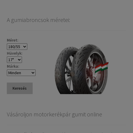
A gumiabroncsok méretei:
Méret:
Hüvelyk:
Márka:
Keresés
Vásároljon motorkerékpár gumit online