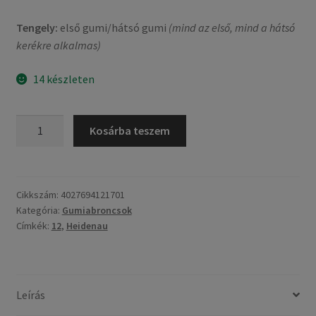
Tengely:
első gumi/hátsó gumi
(mind az első, mind a hátsó
kerékre alkalmas)
14 készleten
Heidenau
Kosárba teszem
K
66
LT
120/70
Cikkszám:
4027694121701
Kategória:
Gumiabroncsok
-
Címkék:
12
,
Heidenau
12
58S
TL
(első/hátsó)
Leírás
mennyiség