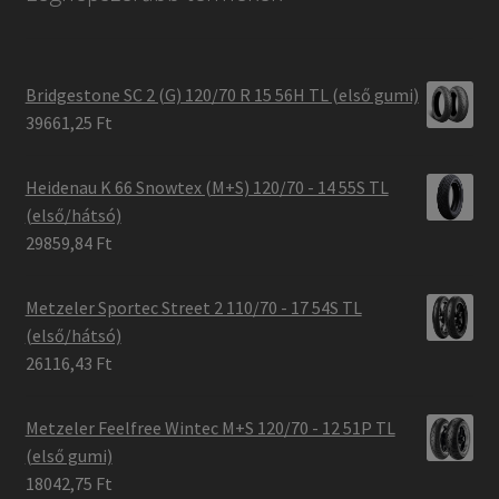
Bridgestone SC 2 (G) 120/70 R 15 56H TL (első gumi)
39661,25 Ft
Heidenau K 66 Snowtex (M+S) 120/70 - 14 55S TL
(első/hátsó)
29859,84 Ft
Metzeler Sportec Street 2 110/70 - 17 54S TL
(első/hátsó)
26116,43 Ft
Metzeler Feelfree Wintec M+S 120/70 - 12 51P TL
(első gumi)
18042,75 Ft