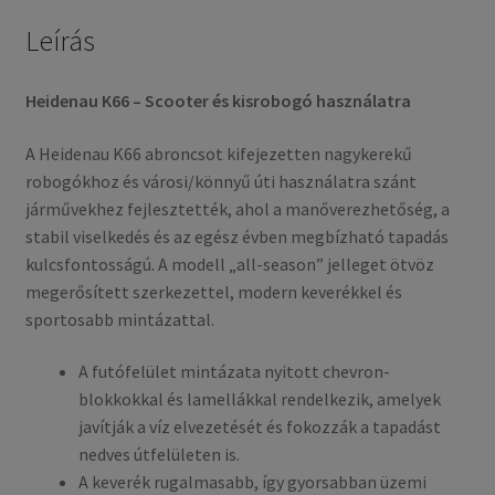
Leírás
Heidenau K66 – Scooter és kisrobogó használatra
A Heidenau K66 abroncsot kifejezetten nagykerekű
robogókhoz és városi/könnyű úti használatra szánt
járművekhez fejlesztették, ahol a manőverezhetőség, a
stabil viselkedés és az egész évben megbízható tapadás
kulcsfontosságú. A modell „all-season” jelleget ötvöz
megerősített szerkezettel, modern keverékkel és
sportosabb mintázattal.
A futófelület mintázata nyitott chevron-
blokkokkal és lamellákkal rendelkezik, amelyek
javítják a víz elvezetését és fokozzák a tapadást
nedves útfelületen is.
A keverék rugalmasabb, így gyorsabban üzemi