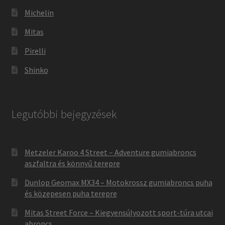
Michelin
Mitas
Pirelli
Shinko
Legutóbbi bejegyzések
Metzeler Karoo 4 Street – Adventure gumiabroncs
aszfaltra és könnyű terepre
Dunlop Geomax MX34 – Motokrossz gumiabroncs puha
és közepesen puha terepre
Mitas Street Force – Kiegyensúlyozott sport-túra utcai
abroncs