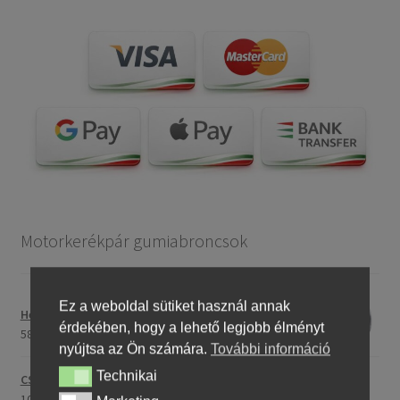
Motorkerékpár gumiabroncsok
Ez a weboldal sütiket használ annak
Heidenau 5.00 - 16 76P P29 TT
érdekében, hogy a lehető legjobb élményt
58243,46 Ft
nyújtsa az Ön számára.
További információ
Technikai
Technikai
CST C-186 3.00 - 23 59P TT (első/hátsó)
107396,28 Ft