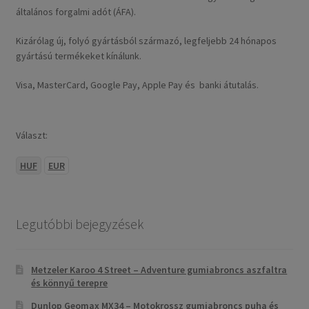
általános forgalmi adót (ÁFA).
Kizárólag új, folyó gyártásból származó, legfeljebb 24 hónapos
gyártású termékeket kínálunk.
Visa, MasterCard, Google Pay, Apple Pay és banki átutalás.
Választ:
HUF
EUR
Legutóbbi bejegyzések
Metzeler Karoo 4 Street – Adventure gumiabroncs aszfaltra
és könnyű terepre
Dunlop Geomax MX34 – Motokrossz gumiabroncs puha és