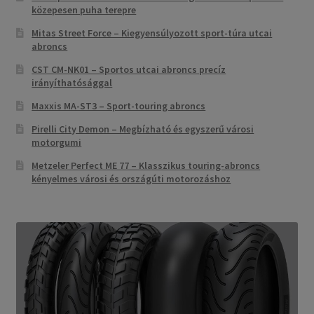
közepesen puha terepre
Mitas Street Force – Kiegyensúlyozott sport-túra utcai
abroncs
CST CM-NK01 – Sportos utcai abroncs precíz
irányíthatósággal
Maxxis MA-ST3 – Sport-touring abroncs
Pirelli City Demon – Megbízható és egyszerű városi
motorgumi
Metzeler Perfect ME 77 – Klasszikus touring-abroncs
kényelmes városi és országúti motorozáshoz