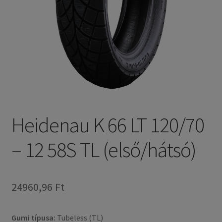
Heidenau K 66 LT 120/70
– 12 58S TL (első/hátsó)
24960,96 Ft
Gumi típusa:
Tubeless (TL)