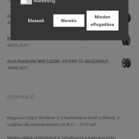
Marketing
Marketing
Avon Roadrider MKII 90/90 - 18 51V TL (első/hátsó)
Minden
Elutasít
Mentés
40791,20 Ft
elfogadása
Maxxis M-6011 170/80 - 15 77H TL (hátsó gumi)
44753,31 Ft
Avon Roadrider MKII 110/80 - 18 (58V) TL (első/hátsó)
43809,26 Ft
Információ
Magyarországra általában 4–5 munkanapon belül szállítunk. A
szállítási díj rendelésenként 14,95 € / ~ 5737 HUF.
Minden nálunk feltüntetett ár tartalmazza a magyarországi