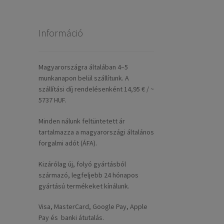
Információ
Magyarországra általában 4–5
munkanapon belül szállítunk. A
szállítási díj rendelésenként 14,95 € / ~
5737 HUF.
Minden nálunk feltüntetett ár
tartalmazza a magyarországi általános
forgalmi adót (ÁFA).
Kizárólag új, folyó gyártásból
származó, legfeljebb 24 hónapos
gyártású termékeket kínálunk.
Visa, MasterCard, Google Pay, Apple
Pay és banki átutalás.