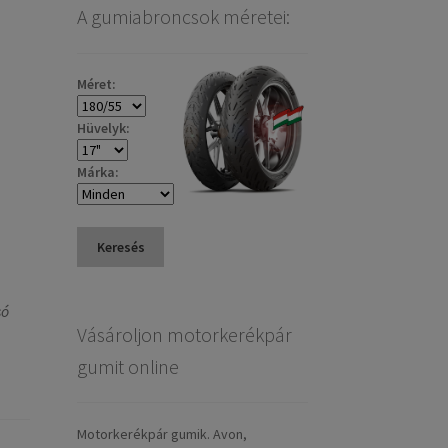
A gumiabroncsok méretei:
Méret:
Hüvelyk:
Márka:
Keresés
só
Vásároljon motorkerékpár
gumit online
Motorkerékpár gumik. Avon,