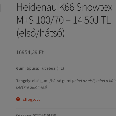
Heidenau K66 Snowtex
M+S 100/70 – 14 50J TL
(első/hátsó)
16954,39 Ft
Gumi típusa:
Tubeless (TL)
Tengely:
első gumi/hátsó gumi
(mind az első, mind a hát
kerékre alkalmas)
Elfogyott
Cikkszám:
4027694161158