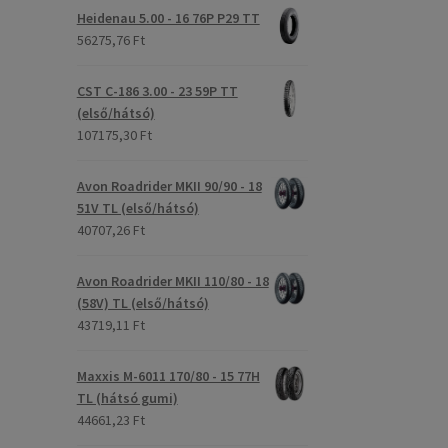
Heidenau 5.00 - 16 76P P29 TT
56275,76 Ft
CST C-186 3.00 - 23 59P TT
(első/hátsó)
107175,30 Ft
Avon Roadrider MKII 90/90 - 18
51V TL (első/hátsó)
40707,26 Ft
Avon Roadrider MKII 110/80 - 18
(58V) TL (első/hátsó)
43719,11 Ft
Maxxis M-6011 170/80 - 15 77H
TL (hátsó gumi)
44661,23 Ft