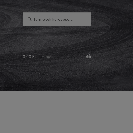
Keresés
Keresés
a
következőre:
0,00 Ft
0 termék