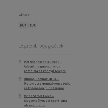
Választ:
HUF
EUR
Legutóbbi bejegyzések
Metzeler Karoo 4 Street –
Adventure gumiabroncs
aszfaltra és könnyű terepre
Dunlop Geomax MX34 –
Motokrossz gumiabroncs puha
és közepesen puha terepre
Mitas Street Force –
Kiegyensúlyozott sport-túra
utcai abroncs