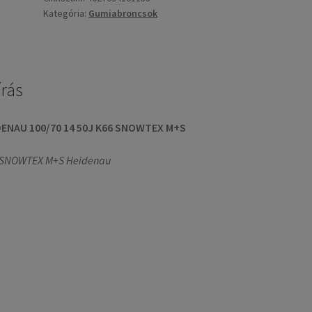
Kategória:
Gumiabroncsok
írás
DENAU 100/70 14 50J K66 SNOWTEX M+S
 SNOWTEX M+S Heidenau