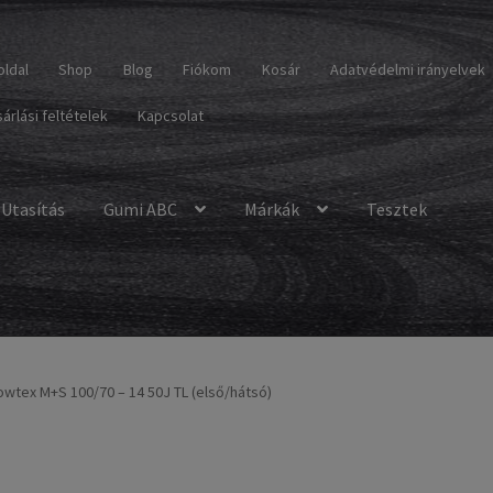
oldal
Shop
Blog
Fiókom
Kosár
Adatvédelmi irányelvek
árlási feltételek
Kapcsolat
Utasítás
Gumi ABC
Márkák
Tesztek
wtex M+S 100/70 – 14 50J TL (első/hátsó)