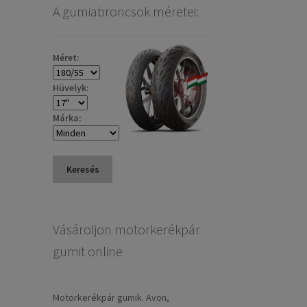
A gumiabroncsok méretei:
Méret:
Hüvelyk:
Márka:
Keresés
Vásároljon motorkerékpár
gumit online
Motorkerékpár gumik. Avon,