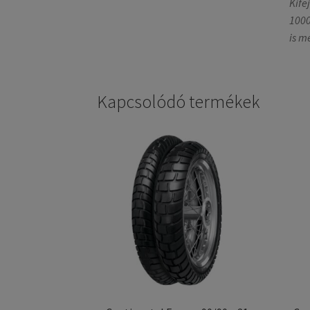
Kife
1000
is m
Kapcsolódó termékek