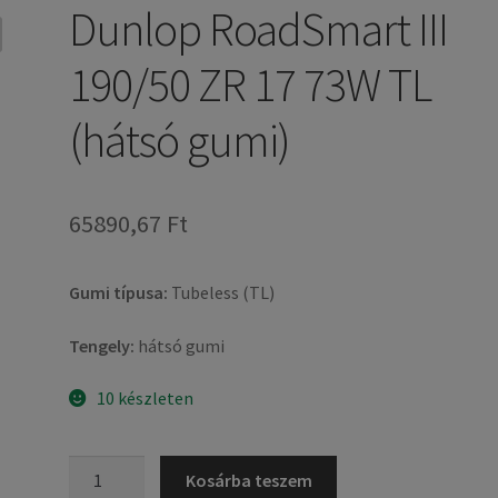
Dunlop RoadSmart III
190/50 ZR 17 73W TL
(hátsó gumi)
65890,67 Ft
Gumi típusa:
Tubeless (TL)
Tengely:
hátsó gumi
10 készleten
Dunlop
Kosárba teszem
RoadSmart