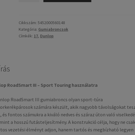
III
190/50
ZR
Cikkszám:
5452000560148
Kategória:
Gumiabroncsok
17
Címkék:
17
,
Dunlop
73W
TL
(hátsó
gumi)
írás
mennyiség
op RoadSmart III – Sport Touring használatra
nlop RoadSmart III gumiabroncs olyan sport-túra
rkerékpárosok számára készült, akik nagyobb távolságokat tes
 és fontos számukra a kiváló nedves és száraz úton való viselkedé
mint a hosszú futásteljesítmény. A konstrukció célja, hogy ne csa
tos vezetési élményt adjon, hanem tartós és megbízható legyen