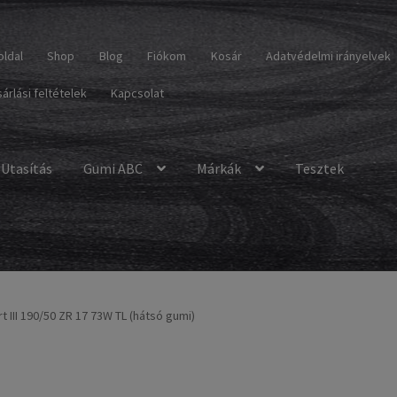
oldal
Shop
Blog
Fiókom
Kosár
Adatvédelmi irányelvek
árlási feltételek
Kapcsolat
Utasítás
Gumi ABC
Márkák
Tesztek
 III 190/50 ZR 17 73W TL (hátsó gumi)