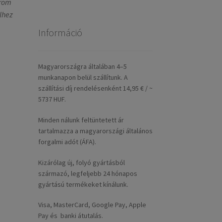
trom
lhez
Információ
Magyarországra általában 4–5
munkanapon belül szállítunk. A
szállítási díj rendelésenként 14,95 € / ~
5737 HUF.
Minden nálunk feltüntetett ár
tartalmazza a magyarországi általános
forgalmi adót (ÁFA).
Kizárólag új, folyó gyártásból
származó, legfeljebb 24 hónapos
gyártású termékeket kínálunk.
Visa, MasterCard, Google Pay, Apple
Pay és banki átutalás.