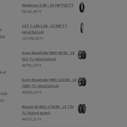
Heidenau 5.00 - 16 76P P29 TT
58243,46 Ft
CST C-186 3.00 - 23 59P TT
s.
(első/hátsó)
ebb
107396,28 Ft
Avon Roadrider MKII 90/90 - 18
51V TL (első/hátsó)
40791,20 Ft
 el
Avon Roadrider MKII 110/80 - 18
(58V) TL (első/hátsó)
43809,26 Ft
znak
lt-
Maxxis M-6011 170/80 - 15 77H
TL (hátsó gumi)
44753,31 Ft