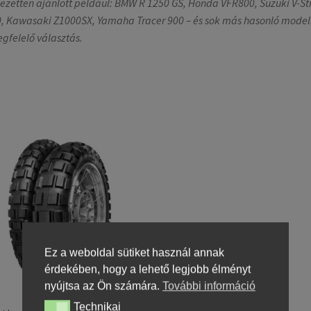
jezetten ajánlott például: BMW R 1250 GS, Honda VFR800, Suzuki V-S
, Kawasaki Z1000SX, Yamaha Tracer 900 – és sok más hasonló model
egfelelő választás.
Ez a weboldal sütiket használ annak
érdekében, hogy a lehető legjobb élményt
nyújtsa az Ön számára.
További információ
Technikai
Technikai