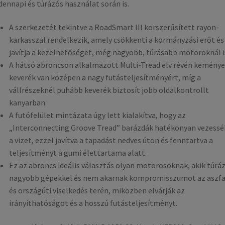
ennapi és túrázós használat során is.
A szerkezetét tekintve a RoadSmart III korszerűsített rayon-
karkasszal rendelkezik, amely csökkenti a kormányzási erőt és
javítja a kezelhetőséget, még nagyobb, túrásabb motoroknál i
A hátsó abroncson alkalmazott Multi-Tread elv révén kemény
keverék van középen a nagy futásteljesítményért, míg a
vállrészeknél puhább keverék biztosít jobb oldalkontrollt
kanyarban.
A futófelület mintázata úgy lett kialakítva, hogy az
„Interconnecting Groove Tread” barázdák hatékonyan vezessék
a vizet, ezzel javítva a tapadást nedves úton és fenntartva a
teljesítményt a gumi élettartama alatt.
Ez az abroncs ideális választás olyan motorosoknak, akik túrá
nagyobb gépekkel és nem akarnak kompromisszumot az aszfa
és országúti viselkedés terén, miközben elvárják az
irányíthatóságot és a hosszú futásteljesítményt.