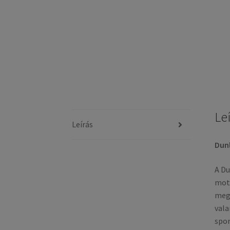
Le
Leírás
Dunl
A Du
moto
meg,
vala
spor