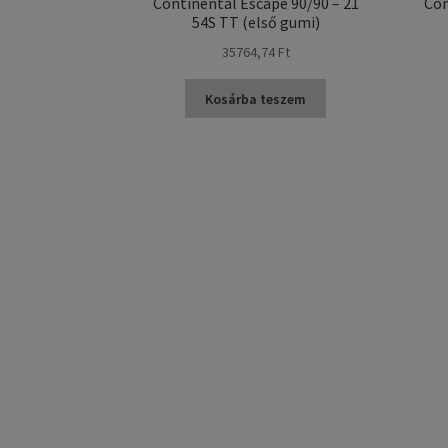
Continental Escape 90/90 – 21
Con
54S TT (első gumi)
35764,74 Ft
Kosárba teszem