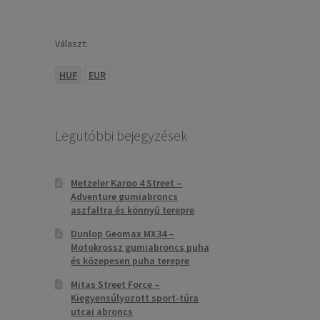
Választ:
HUF
EUR
Legutóbbi bejegyzések
Metzeler Karoo 4 Street –
Adventure gumiabroncs
aszfaltra és könnyű terepre
Dunlop Geomax MX34 –
Motokrossz gumiabroncs puha
és közepesen puha terepre
Mitas Street Force –
Kiegyensúlyozott sport-túra
utcai abroncs