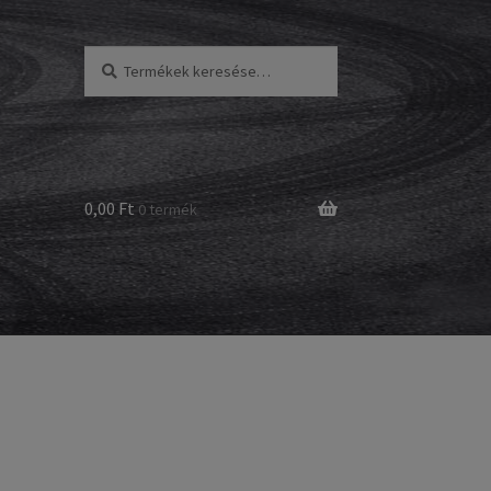
Keresés
Keresés
a
következőre:
0,00 Ft
0 termék