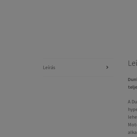
Le
Leírás
Dun
telj
A Du
hype
lehe
Moto
alka