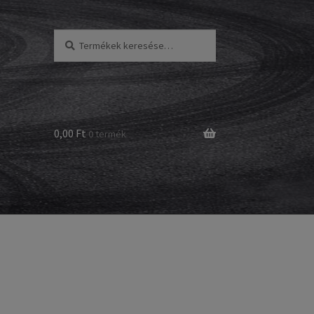
Keresés
Keresés
a
következőre:
0,00 Ft
0 termék