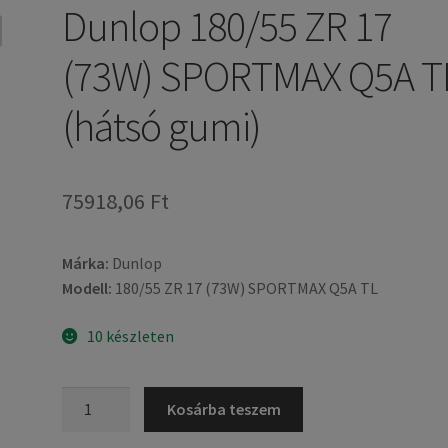
Dunlop 180/55 ZR 17
(73W) SPORTMAX Q5A T
(hátsó gumi)
75918,06 Ft
Márka:
Dunlop
Modell:
180/55 ZR 17 (73W) SPORTMAX Q5A TL
10 készleten
Dunlop
Kosárba teszem
180/55