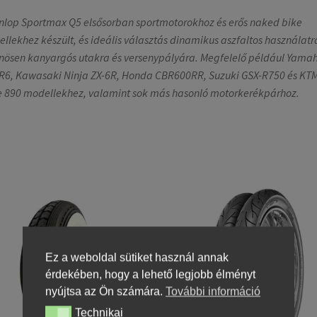
nlop Sportmax Q5 elsősorban sportmotorokhoz és erős naked bike
llekhez készült, és ideális választás dinamikus aszfaltos használatr
nösen kanyargós utakra és versenypályára. Megfelelő például Yama
R6, Kawasaki Ninja ZX-6R, Honda CBR600RR, Suzuki GSX-R750 és KT
 890 modellekhez, valamint sok más hasonló motorkerékpárhoz.
Ez a weboldal sütiket használ annak
érdekében, hogy a lehető legjobb élményt
nyújtsa az Ön számára.
További információ
Technikai
Technikai