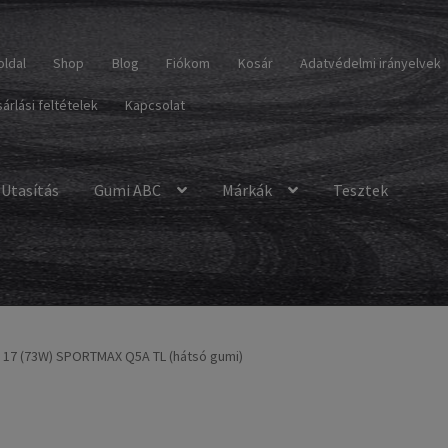
oldal
Shop
Blog
Fiókom
Kosár
Adatvédelmi irányelvek
árlási feltételek
Kapcsolat
Utasítás
Gumi ABC
Márkák
Tesztek
 17 (73W) SPORTMAX Q5A TL (hátsó gumi)