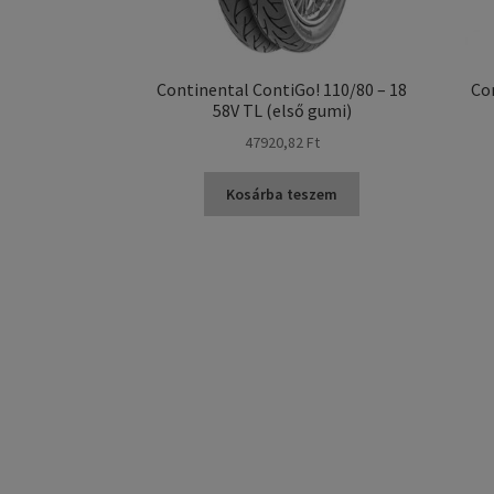
Continental ContiGo! 110/80 – 18
Con
58V TL (első gumi)
47920,82 Ft
Kosárba teszem