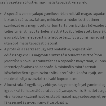
sszív vezetési stílust és maximális tapadást keresnek.
A speciális versenyalapú gumikeverék rendkívül magas tapadás
biztosít száraz aszfalton, miközben a módosított polimer
szerkezet és a megnövelt karbon tartalom javítja a hőkezelést
teljesítményt nagy terhelés alatt. A továbbfejlesztett keverék
gyorsabb bemelegedést is lehetővé tesz, így a gumi már rövid 
után optimális tapadást biztosít.
A profil és a szerkezet úgy lett kialakítva, hogy extrém
dőlésszögeknél is nagyobb érintkezési felületet biztosítson. E
jelentősen növeli a stabilitást és a tapadást kanyarban, külön
intenzív pályahasználat során. A minimális mintázatnak
köszönhetően a gumi szinte slick-szerű viselkedést nyújt, ami
maximalizálja az aszfalttal való kapcsolatot.
A konstrukció egyik nagy előnye, hogy nem igényel gumimelegí
így sokkal felhasználóbarátabb pályanapokon is. Emellett a g
viselkedése kiszámítható és stabil marad nagy sebességnél, er
fékezésnél és gyors irányváltásoknál is.