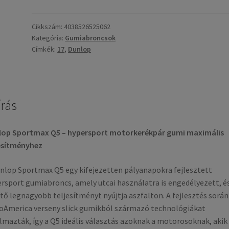
ZR
17
(73W)
Cikkszám:
4038526525062
Kategória:
Gumiabroncsok
SPORTMAX
Címkék:
17
,
Dunlop
Q5A
TL
(hátsó
gumi)
írás
mennyiség
lop Sportmax Q5 – hypersport motorkerékpár gumi maximális
esítményhez
nlop Sportmax Q5 egy kifejezetten pályanapokra fejlesztett
rsport gumiabroncs, amely utcai használatra is engedélyezett, és
tő legnagyobb teljesítményt nyújtja aszfalton. A fejlesztés során
America verseny slick gumikból származó technológiákat
lmazták, így a Q5 ideális választás azoknak a motorosoknak, akik