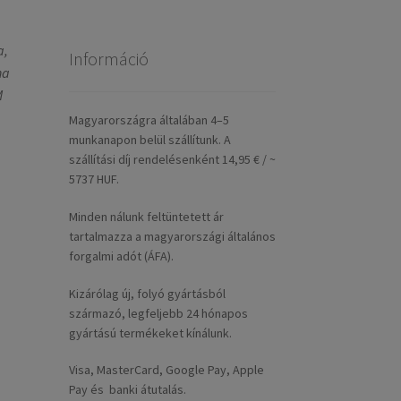
a,
Információ
ha
M
Magyarországra általában 4–5
munkanapon belül szállítunk. A
szállítási díj rendelésenként 14,95 € / ~
5737 HUF.
Minden nálunk feltüntetett ár
tartalmazza a magyarországi általános
forgalmi adót (ÁFA).
Kizárólag új, folyó gyártásból
származó, legfeljebb 24 hónapos
gyártású termékeket kínálunk.
Visa, MasterCard, Google Pay, Apple
Pay és banki átutalás.