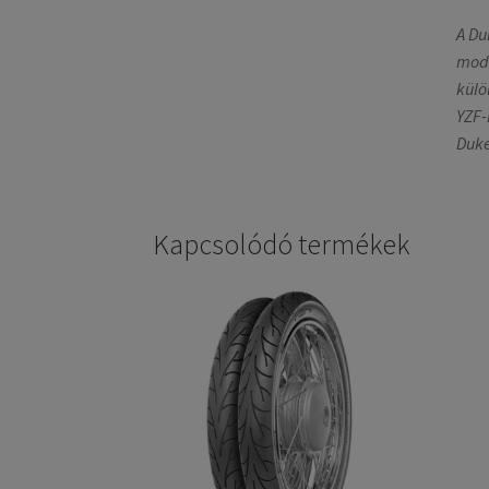
A Du
mode
külö
YZF-
Duke
Kapcsolódó termékek