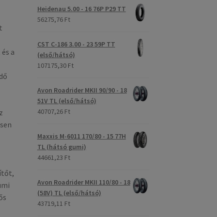
Heidenau 5.00 - 16 76P P29 TT
56275,76 Ft
t
CST C-186 3.00 - 23 59P TT
 és a
(első/hátsó)
107175,30 Ft
idő
Avon Roadrider MKII 90/90 - 18
51V TL (első/hátsó)
40707,26 Ft
z
ösen
Maxxis M-6011 170/80 - 15 77H
TL (hátsó gumi)
44661,23 Ft
tőt,
Avon Roadrider MKII 110/80 - 18
umi
(58V) TL (első/hátsó)
ős
43719,11 Ft