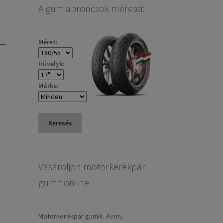
A gumiabroncsok méretei:
L
Méret:
Hüvelyk:
Márka:
Keresés
Vásároljon motorkerékpár
gumit online
Motorkerékpár gumik. Avon,