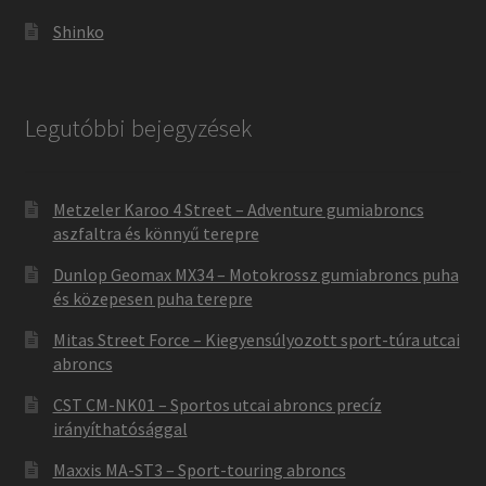
Shinko
Legutóbbi bejegyzések
Metzeler Karoo 4 Street – Adventure gumiabroncs
aszfaltra és könnyű terepre
Dunlop Geomax MX34 – Motokrossz gumiabroncs puha
és közepesen puha terepre
Mitas Street Force – Kiegyensúlyozott sport-túra utcai
abroncs
CST CM-NK01 – Sportos utcai abroncs precíz
irányíthatósággal
Maxxis MA-ST3 – Sport-touring abroncs