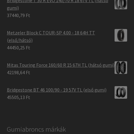
Bridgestone T 30 R EVO 140/70 R 18 67V TL (hátsó
gumi)
37440,79 Ft
Metzeler Block C TOUR-SP 4.00 - 18 64H TT
(első/hátsó)
44450,25 Ft
Mitas Touring Force 160/60 R 15 67H TL (hátsó gumi)
42198,64 Ft
Bridgestone BT 46 100/90 - 19 57V TL (első gumi)
45505,13 Ft
Gumiabroncs márkák