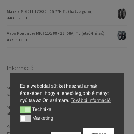
Maxxis M-6011 170/80 - 15 77H TL (hátsó gumi)
44661,23 Ft
Avon Roadrider MKII 110/80 - 18 (58V) TL (első/hátsó)
43719,11 Ft
Információ
Ez a weboldal sütiket használ annak
Magyarországra általában 4–5 munkanapon belül szállítunk. A
érdekében, hogy a lehető legjobb élményt
szállítási díj rendelésenként 14,95 € / ~ 5737 HUF.
nyújtsa az Ön számára.
További információ
Minden nálunk feltüntetett ár tartalmazza a magyarországi
Technikai
Technikai
általános forgalmi adót (ÁFA).
Marketing
Marketing
Kizárólag új, folyó gyártásból származó, legfeljebb 24 hónapos
gyártású termékeket kínálunk.
Minden