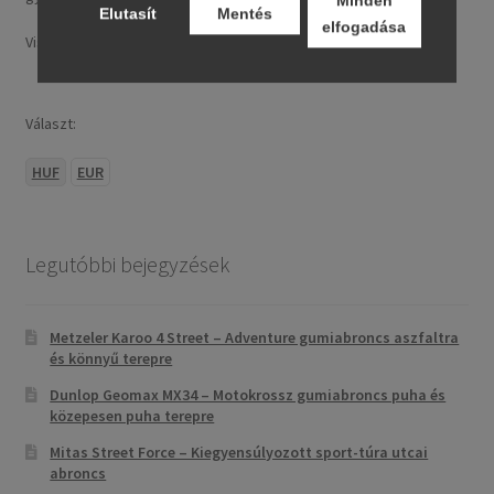
Elutasít
Mentés
elfogadása
Visa, MasterCard, Google Pay, Apple Pay és banki átutalás.
Választ:
HUF
EUR
Legutóbbi bejegyzések
Metzeler Karoo 4 Street – Adventure gumiabroncs aszfaltra
és könnyű terepre
Dunlop Geomax MX34 – Motokrossz gumiabroncs puha és
közepesen puha terepre
Mitas Street Force – Kiegyensúlyozott sport-túra utcai
abroncs