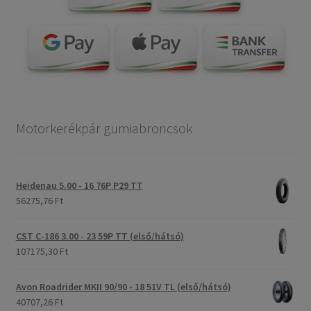
Motorkerékpár gumiabroncsok
Heidenau 5.00 - 16 76P P29 TT
56275,76 Ft
CST C-186 3.00 - 23 59P TT (első/hátsó)
107175,30 Ft
Avon Roadrider MKII 90/90 - 18 51V TL (első/hátsó)
40707,26 Ft