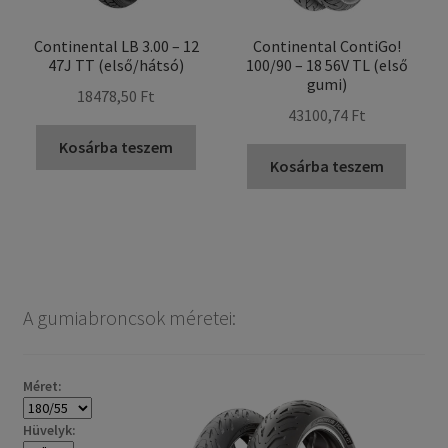
Continental LB 3.00 – 12
Continental ContiGo!
47J TT (első/hátsó)
100/90 – 18 56V TL (első
gumi)
18478,50 Ft
43100,74 Ft
Kosárba teszem
Kosárba teszem
A gumiabroncsok méretei:
Méret:
Hüvelyk: