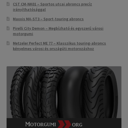
CST CM-NK01 – Sportos utcai abroncs precíz
irányíthatósággal
Maxxis MA-ST3 – Sport-touring abroncs
Pirelli City Demon – Megbízható és egyszerű városi
motorgumi
Metzeler Perfect ME 77 – Klasszikus touring-abroncs
kényelmes városi és országúti motorozáshoz