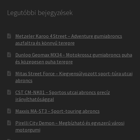
Legutóbbi bejegyzések
Metzeler Karoo 4 Street – Adventure gumiabroncs
aszfaltra és könnyű terepre
Dunlop Geomax MX34 – Motokrossz gumiabroncs puha
és közepesen puha terepre
Mitas Street Force – Kiegyensúlyozott sport-túra utcai
abroncs
CST CM-NK01 – Sportos utcai abroncs precíz
irányíthatósággal
Maxxis MA-ST3 – Sport-touring abroncs
Pirelli City Demon – Megbízható és egyszerű városi
motorgumi