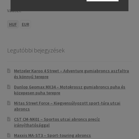
Választ:
HUF
EUR
Legutóbbi bejegyzések
Metzeler Karoo 4 Street – Adventure gumiabroncs aszfaltra
és könnyű terepre
Dunlop Geomax MX34 – Motokrossz gumiabroncs puha és
közepesen puha terepre
Mitas Street Force – Kiegyensúlyozott sport-túra utcai
abroncs
CST CM-NK01 – Sportos utcai abroncs precíz
irányíthatósággal
Maxxis MA-ST3 – Sport-touring abroncs