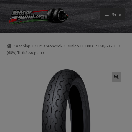
Ugrás
Kilépés
Menü
a
a
navigációhoz
tartalomba
Expand
Gumik
child
Kezdőlap
Gumiabroncsok
Dunlop TT 100 GP 160/60 ZR 17
menu
Expand
Belső gumi és szalag
(69W) TL (hátsó gumi)
child
menu
Utasítás
Expand
Gumi ABC
child
menu
Expand
Márkák
child
menu
Tesztek
Kapcs.