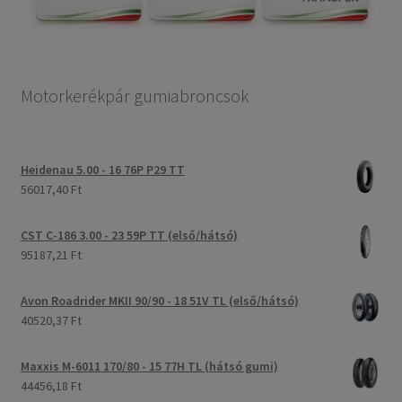
Motorkerékpár gumiabroncsok
Heidenau 5.00 - 16 76P P29 TT
56017,40 Ft
CST C-186 3.00 - 23 59P TT (első/hátsó)
95187,21 Ft
Avon Roadrider MKII 90/90 - 18 51V TL (első/hátsó)
40520,37 Ft
Maxxis M-6011 170/80 - 15 77H TL (hátsó gumi)
44456,18 Ft