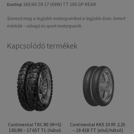
Dunlop
160/60 ZR 17 (69W) TT 100 GP REAR
Szerezd meg a legjobb motorgumikat a legjobb áron. Ismert
márkák – robogó és sport motorgumik.
Kapcsolódó termékek
Continental TKC 80 (M+S)
Continental KKS 10 Rf. 2.25
130/80 – 17 65T TL (hátsó
– 19 41B TT (első/hátsó)