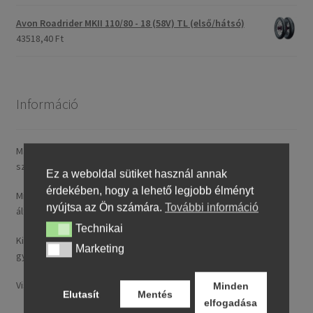
Avon Roadrider MKII 110/80 - 18 (58V) TL (első/hátsó)
43518,40 Ft
Információ
Magyarországra általában 4–5 munkanapon belül szállítunk. A
szállítási díj rendelésenként 14,95 € / ~ 5737 HUF.
Ez a weboldal sütiket használ annak
érdekében, hogy a lehető legjobb élményt
Minden nálunk feltüntetett ár tartalmazza a magyarországi
nyújtsa az Ön számára.
További információ
általános forgalmi adót (ÁFA).
Technikai
Technikai
Kizárólag új, folyó gyártásból származó, legfeljebb 24 hónapos
Marketing
Marketing
gyártású termékeket kínálunk.
Visa, MasterCard, Google Pay, Apple Pay és banki átutalás.
Minden
Elutasít
Mentés
elfogadása