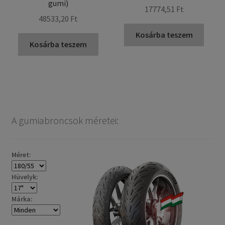
gumi)
17774,51 Ft
48533,20 Ft
Kosárba teszem
Kosárba teszem
A gumiabroncsok méretei:
Méret:
Hüvelyk:
Márka: