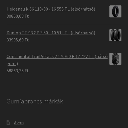
Heidenau K 66 110/80 - 16 55S TL (első/hátsó)
30860,08 Ft
Dunlop TT 93 GP 3.50 - 10 51J TL (első/hátsó)
33995,69 Ft
Continental TrailAttack 2 170/60 R 17 72V TL (hátsó
gumi)
58863,35 Ft
Gumiabroncs márkák
Avon