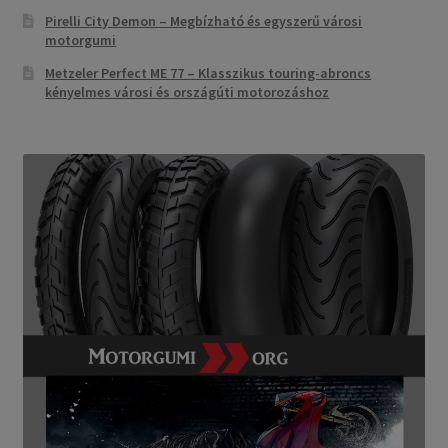
Pirelli City Demon – Megbízható és egyszerű városi
motorgumi
Metzeler Perfect ME 77 – Klasszikus touring-abroncs
kényelmes városi és országúti motorozáshoz